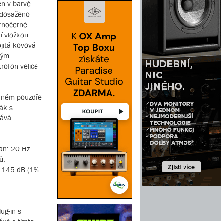
en v barvě
e dosaženo
brnočerné
í vložkou.
jitá kovová
ovým
krofon velice
vaném pouzdře
ák s
ává.
sah: 20 Hz –
ů,
: 145 dB (1%
ug-in s