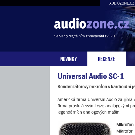
AUDIOZONE.CZ
Server o digitálním zpracování zvuku
NOVINKY
RECENZE
Universal Audio SC-1
Kondenzátorový mikrofon s kardioidní 
Americká firma Universal Audio zaujímá 
firma proslulá svými ryze analogovými p
legendárních analogových mašin.
Mikrofon 
Mikrofon 