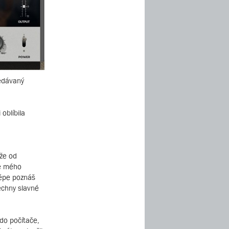
ledávaný
oblíbila
 že od
le mého
lépe poznáš
echny slavné
do počítače,