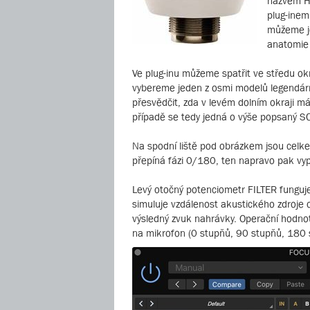
názvem H
plug-inem
můžeme je
anatomie l
Ve plug-inu můžeme spatřit ve středu ok
vybereme jeden z osmi modelů legendárn
přesvědčit, zda v levém dolním okraji má
případě se tedy jedná o výše popsaný S
Na spodní liště pod obrázkem jsou celke
přepíná fázi 0/180, ten napravo pak vyp
Levý otočný potenciometr FILTER funguje
simuluje vzdálenost akustického zdroje 
výsledný zvuk nahrávky. Operační hodno
na mikrofon (0 stupňů, 90 stupňů, 180 