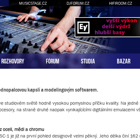
MUSICSTAGE.CZ
DJFORUM.CZ
HIFIROOM.CZ
ROZHOVORY
FÓRUM
STUDIA
BAZAR
jednopalcovou kapslí a modelingovým softwarem.
ve studiovém světě hodně vysokou pomyslnou příčku kvality. Na jedné 
rocesory, na straně druhé naopak vynikajícícími digitálními emulacemi
z oceli, mědi a chromu
SC-1 je již na první pohled designově velmi pěkný. Jeho délka činí 16