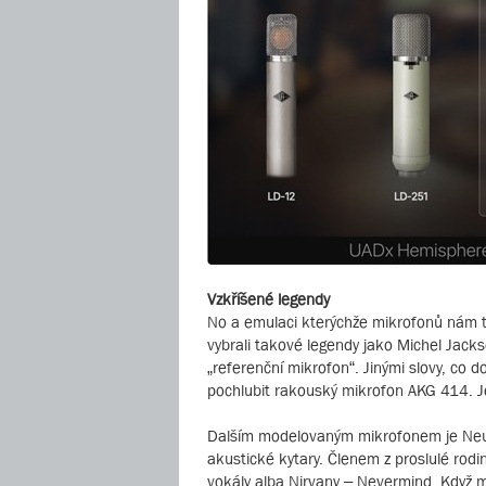
Vzkříšené legendy
No a emulaci kterýchže mikrofonů nám t
vybrali takové legendy jako Michel Jac
„referenční mikrofon“. Jinými slovy, co 
pochlubit rakouský mikrofon AKG 414. Je 
Dalším modelovaným mikrofonem je Neuma
akustické kytary. Členem z proslulé rodi
vokály alba Nirvany – Nevermind. Když 