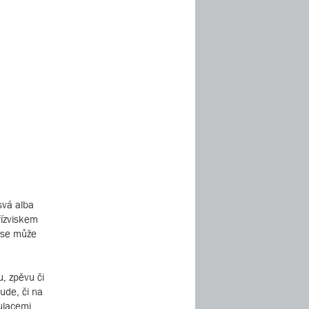
svá alba
řízviskem
m se může
, zpěvu či
ude, či na
ulacemi