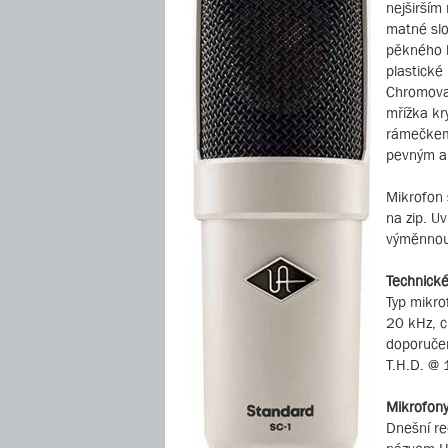
nejširším
matné slo
pěkného k
plastické
Chromovan
mřížka kr
rámečkem,
pevným a
Mikrofon 
na zip. U
výměnnou 
Technické
Typ mikro
20 kHz, c
doporučen
T.H.D. @ 
Mikrofony
Dnešní re