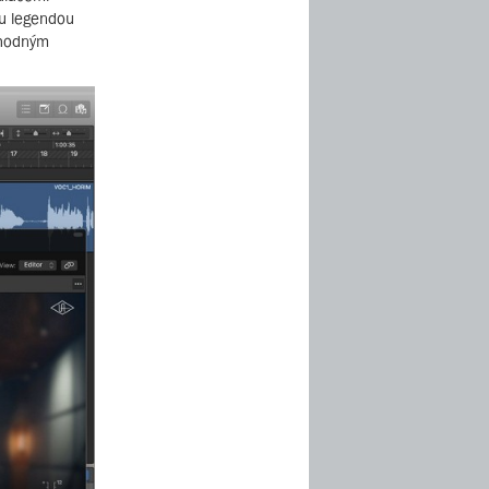
ou legendou
vhodným