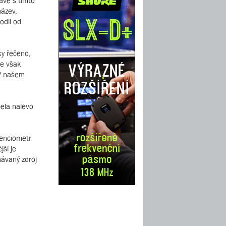
ávě s tímto
název,
odil od
ky řečeno,
se však
 V našem
cela nalevo
tenciometr
ší je
návaný zdroj