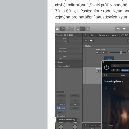
chyběl mikrofonní „Svatý grál“ v podob
70. a 80. let. Posledním z rodu Neuma
zejména pro natáčení akustických kytar 