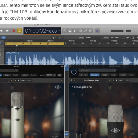
ě U87. Tento mikrofon se se svým lehce středovým zvukem stal studiov
nnů je TLM 103, oblíbený kondenzátorový mikrofon s pevným zvukem 
a rockových vokálů.