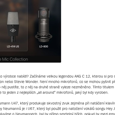
o výrobce nabídl? Začínáme velkou legendou AKG C 12, kterou si pro 
kson nebo Stevie Wonder. Není mnoho mikrofonů, co se mohou pyšnit p
do něj pustíte, to z něj na druhé straně vyleze nezměněno. Tímto titule
to jeden z nejlepších „all around“ mikrofonů, jaký byl kdy vyroben.
nn U47, který produkuje skvostný zvuk zejména při natáčení klavíru
ny Neumannů je i U67, který byl použit pro natočení vokálů songu Hey J
mluvíme o Neumannech, byl by přímo smrtelný hřích, pokud by mezi em