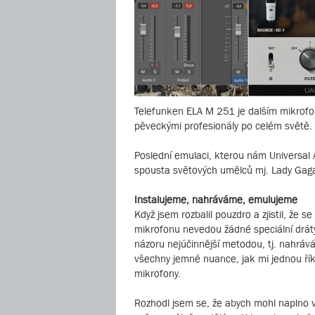
Telefunken ELA M 251 je dalším mikrofo
pěveckými profesionály po celém světě.
Poslední emulaci, kterou nám Universal 
spousta světových umělců mj. Lady Gaga
Instalujeme, nahráváme, emulujeme
Když jsem rozbalil pouzdro a zjistil, že
mikrofonu nevedou žádné speciální dráty
názoru nejúčinnější metodou, tj. nahrá
všechny jemné nuance, jak mi jednou ří
mikrofony.
Rozhodl jsem se, že abych mohl naplno v