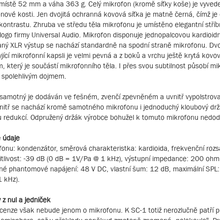
 místě 52 mm a váha 363 g. Celý mikrofon (kromě síťky koše) je vyved
nové kosti. Jen dvojitá ochranná kovová síťka je matně černá, čímž j
ontrastu. Zhruba ve středu těla mikrofonu je umístěno elegantní stří
 logo firmy Universal Audio. Mikrofon disponuje jednopalcovou kardioidn
ý XLR výstup se nachází standardně na spodní straně mikrofonu. Dvo
yjící mikrofonní kapsli je velmi pevná a z boků a vrchu ještě krytá kov
 který je součástí mikrofonního těla. I přes svou subtilnost působí mi
 spolehlivým dojmem.
samotný je dodáván ve fešném, zvenčí zpevněném a uvnitř vypolstro
vnitř se nachází kromě samotného mikrofonu i jednoduchý kloubový drž
redukcí. Odpružený držák výrobce bohužel k tomuto mikrofonu nedod
 údaje
fonu: kondenzátor, směrová charakteristka: kardioida, frekvenční roz
itlivost: -39 dB (0 dB = 1V/Pa @ 1 kHz), výstupní impedance: 200 ohm
é phantomové napájení: 48 V DC, vlastní šum: 12 dB, maximální SPL
1 kHz).
 z nul a jedniček
cenze však nebude jenom o mikrofonu. K SC-1 totiž nerozlučně patří pl