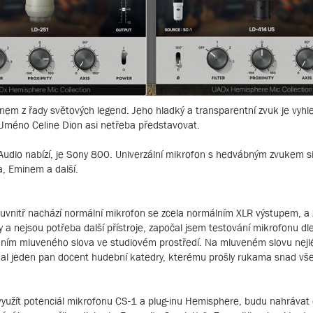
nem z řady světových legend. Jeho hladký a transparentní zvuk je vyh
 Jméno Celine Dion asi netřeba představovat.
Audio nabízí, je Sony 800. Univerzální mikrofon s hedvábným zvukem si 
, Eminem a další.
 se uvnitř nachází normální mikrofon se zcela normálním XLR výstupem, a
 a nejsou potřeba další přístroje, započal jsem testování mikrofonu d
váním mluveného slova ve studiovém prostředí. Na mluveném slovu nej
kal jeden pan docent hudební katedry, kterému prošly rukama snad vš
yužít potenciál mikrofonu CS-1 a plug-inu Hemisphere, budu nahrávat 