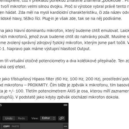
emisphere, což v překladu poněkud zmateně znamená „polokoule“. Pr
 tvoří mikrofon velmi silnou dvojku. Proč si výrobce vybral právě tento 
n hádat. Zda měl na mysli kardioidní charakteristiku, či zda název odv
idské hlavy, těžko říci. Plug-in je však zde, tak se na něj podíváme.
na jako hlavní dominantu mikrofon, který budeme chtít emulovat. Laic
ích mikrofonů, jehož zvuk budeme chtít do nahrávky použít. Musíme 
me zvolený správný zdrojový fyzický mikrofon, kterým jsme part točili.
C-1. Napravo pak máme výstupní hlasitost Output.
m tři virtuální otočné potenciometry a dva kolébkové přepínače. Ten z
íná celý efekt.
 jako třístupňový Hipass filter (60 Hz, 100 Hz, 200 Hz), prostřední po
od mikrofonu – PROXIMITY. Čím blíže je zpěvák k mikrofonu, tím basověj
ta je +/- 100. Třetím potencimetrem AXIS je osa, kterou míří zazname
stupňů). V podstatě jako kdyby zpěvák obcházel mikrofon dokola.