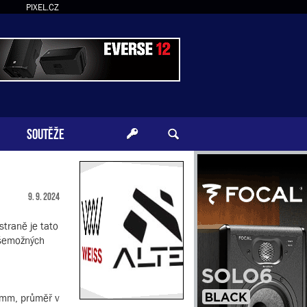
PIXEL.CZ
SOUTĚŽE
9. 9. 2024
straně je tato
 všemožných
2 mm, průměř v