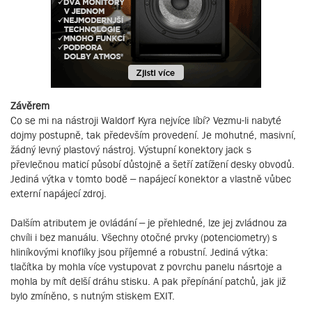
Závěrem
Co se mi na nástroji Waldorf Kyra nejvíce líbí? Vezmu-li nabyté
dojmy postupně, tak především provedení. Je mohutné, masivní,
žádný levný plastový nástroj. Výstupní konektory jack s
převlečnou maticí působí důstojně a šetří zatížení desky obvodů.
Jediná výtka v tomto bodě – napájecí konektor a vlastně vůbec
externí napájecí zdroj.
Dalším atributem je ovládání – je přehledné, lze jej zvládnou za
chvíli i bez manuálu. Všechny otočné prvky (potenciometry) s
hliníkovými knoflíky jsou příjemné a robustní. Jediná výtka:
tlačítka by mohla více vystupovat z povrchu panelu násrtoje a
mohla by mít delší dráhu stisku. A pak přepínání patchů, jak již
bylo zmíněno, s nutným stiskem EXIT.