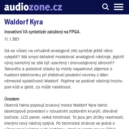
Waldorf Kyra
Server o digitálním zpracování zvuku
Inovativní VA syntetizér založený na FPGA.
11. 1. 2021
Dá se vůbec na virtuálně-analogové (VA) syntéze ještě něco
vylepšit? Má smysl detailně modelovat analogové nástroje, jejichž
vývoj samotný se zdá být uzavřený i znovuobjevený zároveň?
Takovéto a podobné otázky by mohly napadnout zájemce o
hudební elektroniku při zhlédnutí poslední novinky z dílen
německé společnosti Waldorf. Pojďme se podívat nástroji trochu
pod kůži a zjistit, co může nabídnout.
Úvodem
Obecná fakta popisují zvukový modul Waldorf Kyra takto:
desktopové provedení v robustním ocelovém krunýři, dřevěné
bočnice, LCD panel, velká hmotnost. To jsou jen útržky vlastností,
kterými nový nástroj oplývá. Po technické stránce se jedná o