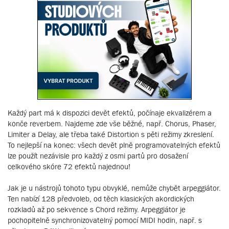
Každý part má k dispozici devět efektů, počínaje ekvalizérem a
konče reverbem. Najdeme zde vše běžné, např. Chorus, Phaser,
Limiter a Delay, ale třeba také Distortion s pěti režimy zkreslení.
To nejlepší na konec: všech devět plně programovatelných efektů
lze použít nezávisle pro každý z osmi partů pro dosažení
celkového skóre 72 efektů najednou!
Jak je u nástrojů tohoto typu obvyklé, nemůže chybět arpeggiátor.
Ten nabízí 128 předvoleb, od těch klasických akordických
rozkladů až po sekvence s Chord režimy. Arpeggiátor je
pochopitelně synchronizovatelný pomocí MIDI hodin, např. s