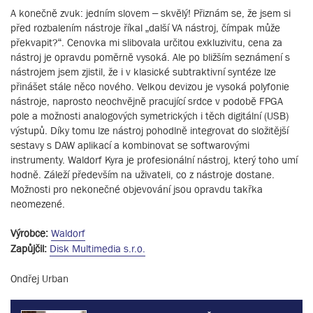
A konečně zvuk: jedním slovem – skvělý! Přiznám se, že jsem si
před rozbalením nástroje říkal „další VA nástroj, čímpak může
překvapit?“. Cenovka mi slibovala určitou exkluzivitu, cena za
nástroj je opravdu poměrně vysoká. Ale po bližším seznámení s
nástrojem jsem zjistil, že i v klasické subtraktivní syntéze lze
přinášet stále něco nového. Velkou devizou je vysoká polyfonie
nástroje, naprosto neochvějně pracující srdce v podobě FPGA
pole a možnosti analogových symetrických i těch digitální (USB)
výstupů. Díky tomu lze nástroj pohodlně integrovat do složitější
sestavy s DAW aplikací a kombinovat se softwarovými
instrumenty. Waldorf Kyra je profesionální nástroj, který toho umí
hodně. Záleží především na uživateli, co z nástroje dostane.
Možnosti pro nekonečné objevování jsou opravdu takřka
neomezené.
Výrobce:
Waldorf
Zapůjčil:
Disk Multimedia s.r.o.
Ondřej Urban