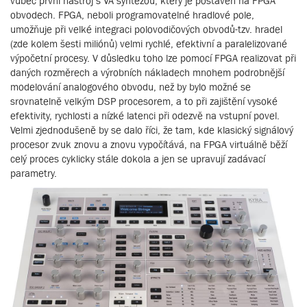
vůbec první nástroj s VA syntézou, který je postaven na FPGA
obvodech. FPGA, neboli programovatelné hradlové pole,
umožňuje při velké integraci polovodičových obvodů-tzv. hradel
(zde kolem šesti miliónů) velmi rychlé, efektivní a paralelizované
výpočetní procesy. V důsledku toho lze pomocí FPGA realizovat při
daných rozměrech a výrobních nákladech mnohem podrobnější
modelování analogového obvodu, než by bylo možné se
srovnatelně velkým DSP procesorem, a to při zajištění vysoké
efektivity, rychlosti a nízké latenci při odezvě na vstupní povel.
Velmi zjednodušeně by se dalo říci, že tam, kde klasický signálový
procesor zvuk znovu a znovu vypočítává, na FPGA virtuálně běží
celý proces cyklicky stále dokola a jen se upravují zadávací
parametry.