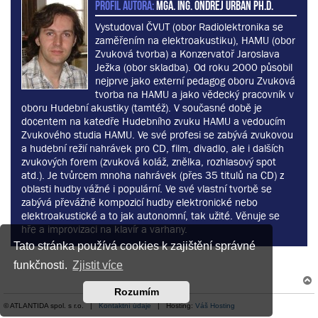
PROFIL AUTORA:
MgA. Ing. Ondřej Urban Ph.D.
Vystudoval ČVUT (obor Radiolektronika se
zaměřením na elektroakustiku), HAMU (obor
Zvuková tvorba) a Konzervatoř Jaroslava
Ježka (obor skladba). Od roku 2000 působil
nejprve jako externí pedagog oboru Zvuková
tvorba na HAMU a jako vědecký pracovník v
oboru Hudební akustiky (tamtéž). V současné době je
docentem na katedře Hudebního zvuku HAMU a vedoucím
Zvukového studia HAMU. Ve své profesi se zabývá zvukovou
a hudební režií nahrávek pro CD, film, divadlo, ale i dalších
zvukových forem (zvuková koláž, znělka, rozhlasový spot
atd.). Je tvůrcem mnoha nahrávek (přes 35 titulů na CD) z
oblasti hudby vážné i populární. Ve své vlastní tvorbě se
zabývá převážně kompozicí hudby elektronické nebo
elektroakustické a to jak autonomní, tak užité. Věnuje se
hře a improvizaci na klavír a varhany.
Tato stránka používá cookies k zajištění správné
funkčnosti.
Zjistit více
Rozumím
© ATLANTIDA spol. s r.o. |
Kontaktní údaje
| Hosting:
Váš Hosting