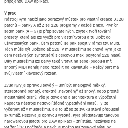
připojenou DAW aplikací.
V praxi
Nástroj Kyra nabízí jako odrazový můstek pro vlastní kreace 3328
patchů – banky A až Z se 128 programy v každé z nich. Prvních
sedm bank (A – G) je přepisovatelných, zbytek tvoří tovární
presety, které ale lze využít pro vlastní tvorbu a tu uložit do
uživatelských bank. Osm patchů lze pak spojit v rámci tzv. Multi.
Těch může být uloženo až 128. V multirežimu se chová Kyra jako
osm nezávislých syntetizérů s celkovou max. polyfonií 128 hlasů.
Díky multirežimu lze barvy také vrstvit na sebe (budou-li mít
shodný MIDI kanál) nebo rozdělit na klaviatuře – každý part má
svůj vlastní klávesový rozsah.
Zvuk Kyry je opravdu skvělý – umí být analogově měkký,
stereofonně bohatý, efektně „navoněný“ až snový, nebo prostě
industriálně drsný. Vše je dovoleno a architektura a výpočetní
kapacita nástroje nedovolí žádné vypadávání hlasů. Ty lze
vyčerpat až v multirežimu, ale to už se ze zvuku stává přebujelá
skrumáž. Rezerva je opravdu vysoká. Kyra představuje takovou
hardwarovou jistotu pro DAW aplikaci – zní stále, nezávisle na
vytížení CPU počítače a navíc je možno její zvukové výstupy