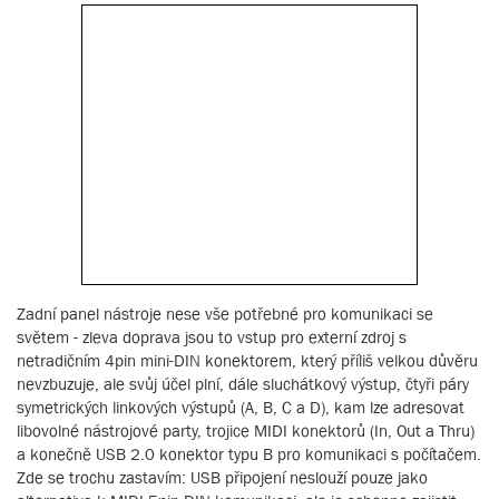
Zadní panel nástroje nese vše potřebné pro komunikaci se
světem - zleva doprava jsou to vstup pro externí zdroj s
netradičním 4pin mini-DIN konektorem, který příliš velkou důvěru
nevzbuzuje, ale svůj účel plní, dále sluchátkový výstup, čtyři páry
symetrických linkových výstupů (A, B, C a D), kam lze adresovat
libovolné nástrojové party, trojice MIDI konektorů (In, Out a Thru)
a konečně USB 2.0 konektor typu B pro komunikaci s počítačem.
Zde se trochu zastavím: USB připojení neslouží pouze jako