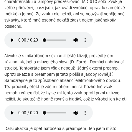
charakteristiku a lampový předzesilovač UAD 610 solo. Zvuk je
velice přirozený, basy jsou, jak uvádí výrobce, opravdu sametově
měkké a jemné. Ze zvuku nic netrčí, ani se neozývají nepříjemné
sykavky, které mně osobně dokáží zkazit dojem jakéhokoliv
poslechu.
Abych se s mikrofonem seznámil ještě blížeji, provedl jsem
záznam stejného mluveného slova (D. Forró - Domácí nahrávací
studio). Tentokráte jsem však nepoužil žádný externí preamp.
Oproti ukázce s preampem je tato plošší a jakoby rovnější.
Samozřejmě je to způsobeno absencí elektronkového obvodu.
Též proximity efekt je zde mnohem menší. Rozhodně však
nemohu vůbec říci, že by se mi tento zvuk oproti první ukázce
nelíbil. Je skutečně hodně rovný a hladký, což je výrobci jen ke cti.
Další ukázka je opět natočena s preampem. Jen jsem místo