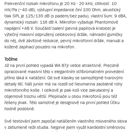
Frekvenční rozsah mikrofonu je 20 Hz - 20 kHz, citlivost: 10
mV/Pa (−40 dB), výstupní impedance činí 100 Ohm, akustický
tlak SPL je 125/135 dB (s padem/bez padu), vlastní šum: 9 dBA,
dynamický rozsah: 116 dB A. Mikrofon vyžaduje Phantomové
napájení +48 V. Součástí balení (pevná papírová krabice) je
výtečný masivní odpružený celokovový držák, náhradní gumičky
do něj, dvě závitové redukce, pevný mikrofonní držák, manuál a
kožené zapínací pouzdro na mikrofon.
Točíme
Již na první pohled vypadá WA 87jr velice atraktivně. Precizně
opracované masivní tělo v elegantním stříbromatném provedení
přímo láká k natáčení. Od své klasiky se samozřejmě tvarovými
detaily liší. Náš junior má na rozdíl od Neumanna zaoblené rohy
mikrofonního koše. I celkově je pak koš vice zakulacený a
objemově trochu větší. Přepínače u obou mikrofonů jsou též
řešeny jinak. Tělo samotné je designově na první pohled Účku
hodně podobné.
Své testování jsem započal natáčením vlastního mluveného slova
v zatlumené režii studia. Nejprve jsem využil kardioidní směrovou