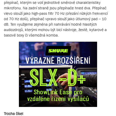
přepínač, kterým se volí jednotlivé směrové charakteristiky
mikrofonu. Na zadní straně jsou přepínače hned dva. Přepínač
vlevo slouží jako high-pass filtr 70 Hz (ořezání nízkých frekvencí
od 70 Hz dolů), přepínač vpravo slouží jako útlumový pad – 10
dB. Ten využijeme zejména při nahrávání hodně hlasitých
audiozdrojů, kterými mohou být bicí nástroje, žestě, kytarové a
basové boxy či všemožná komba.
Trocha čísel