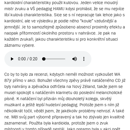
kardioidní charakteristiky použil kulovou. Jeden velice moudrý
mistr zvuku a VŠ pedagog HAMU kdysi prohlásil, že se mu nejvíce
líbí kulová charakteristika. Sice se s ní nepracuje tak lehce jako s
kardioidní, ale ve výsledku je podle něho “koule” vzdušnější a
jemnější. Je to samozřejmě způsobeno absencí proximity efektu a
naopak přítomností okolního prostoru v nahrávce. Je pak na
každém zvukaři, jakou charakteristiku si pro konkrétní situaci
záznamu vybere.
Co by to bylo za recenzi, kdybych neměl možnost vyzkoušet WA
87jr přímo v akci. Bohužel všechny zpěvy právě natáčeného CD již
byly nahrány a zpěvačka odfrčela na Nový Zéland, takže jsem se
musel spokojit s natáčením klarinetu do poslední melancholické
písně. K natáčení byl přizván můj dlouholetý kolega, skvělý
muzikant a ještě lepší hudební pedagog. Protože jsem s ním již
několikrát točil, věděl jsem, že jakékoliv problémy nehrozí. A také
ne. Měl svůj part výborně připravený a tak ho zbývalo jen kvalitně
zaznamenat. Použita byla kardioida, protože jsem o zvuk
místnosti v tomto případě nestál. Jako preamp byla v akci opět