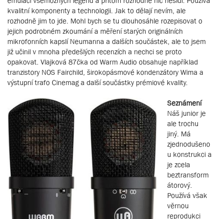
emulaci všemožných legend a přitom rozhodně nic nešidí. Používá
kvalitní komponenty a technologii. Jak to dělají nevím, ale
rozhodně jim to jde. Mohl bych se tu dlouhosáhle rozepisovat o
jejich podrobném zkoumání a měření starých originálních
mikrofonních kapslí Neumanna a dalších součástek, ale to jsem
již učinil v mnoha předešlých recenzích a nechci se proto
opakovat. Vlajková 87čka od Warm Audio obsahuje například
tranzistory NOS Fairchild, širokopásmové kondenzátory Wima a
výstupní trafo Cinemag a další součástky prémiové kvality.
Seznámení
Náš junior je
ale trochu
jiný. Má
zjednodušeno
u konstrukci a
je zcela
beztransform
átorový.
Používá však
věrnou
reprodukci