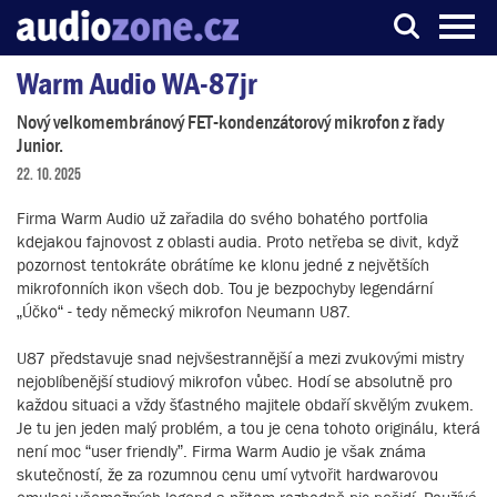
Warm Audio WA-87jr
Server o digitálním zpracování zvuku
Nový velkomembránový FET-kondenzátorový mikrofon z řady
Junior.
22. 10. 2025
Firma Warm Audio už zařadila do svého bohatého portfolia
kdejakou fajnovost z oblasti audia. Proto netřeba se divit, když
pozornost tentokráte obrátíme ke klonu jedné z největších
mikrofonních ikon všech dob. Tou je bezpochyby legendární
„Účko“ - tedy německý mikrofon Neumann U87.
U87 představuje snad nejvšestrannější a mezi zvukovými mistry
nejoblíbenější studiový mikrofon vůbec. Hodí se absolutně pro
každou situaci a vždy šťastného majitele obdaří skvělým zvukem.
Je tu jen jeden malý problém, a tou je cena tohoto originálu, která
není moc “user friendly”. Firma Warm Audio je však známa
skutečností, že za rozumnou cenu umí vytvořit hardwarovou