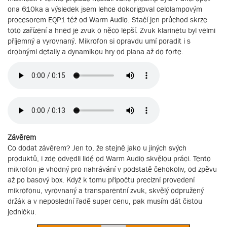
ona 610ka a výsledek jsem lehce dokorigoval celolampovým
procesorem EQP1 též od Warm Audio. Stačí jen průchod skrze
toto zařízení a hned je zvuk o něco lepší. Zvuk klarinetu byl velmi
příjemný a vyrovnaný. Mikrofon si opravdu umí poradit i s
drobnými detaily a dynamikou hry od piana až do forte.
Závěrem
Co dodat závěrem? Jen to, že stejně jako u jiných svých
produktů, i zde odvedli lidé od Warm Audio skvělou práci. Tento
mikrofon je vhodný pro nahrávání v podstatě čehokoliv, od zpěvu
až po basový box. Když k tomu připočtu precizní provedení
mikrofonu, vyrovnaný a transparentní zvuk, skvělý odpružený
držák a v neposlední řadě super cenu, pak musím dát čistou
jedničku.