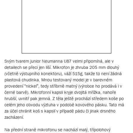
Svým tvarem junior Neumanna U87 velmi připomíná, ale v
detailech se přeci jen liší. Mikrofon je zhruba 205 mm dlouhý
(včetně výstupního konektoru), váží 515g, takže to není žádná
plastová chudinka. Mnou testovaný model je v barevném
provedení “nickel”, tedy stříbrně matný (výrobce ho prodává i v
černé barvě). Mikrofonní kapsli kryje dvojitá mřížka, nahoře
hrubší, uvnitř pak jemná. Z těla ještě prochází středem koše po
celém jeho obvodu výztuha v podobě kovového pásku. Tato má
za účel chránit koš s kapslí v případě pádu či jinak drsného
zacházení.
Na přední straně mikrofonu se nachází malý, třípolohový