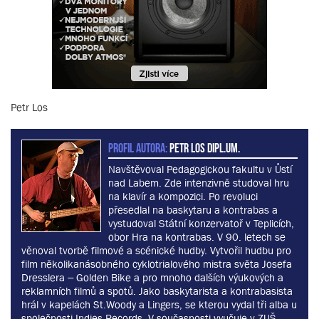
Petr Los
PROFIL AUTORA:
Petr Los dipl.um.
Navštěvoval Pedagogickou fakultu v Ůstí
nad Labem. Zde intenzivně studoval hru
na klavír a kompozici. Po revoluci
přesedlal na baskytaru a kontrabas a
vystudoval Státní konzervatoř v Teplicích,
obor Hra na kontrabas. V 90. letech se
věnoval tvorbě filmové a scénické hudby. Vytvořil hudbu pro
film několikanásobného cyklotrialového mistra světa Josefa
Dresslera – Golden Bike a pro mnoho dalších výukových a
reklamních filmů a spotů. Jako baskytarista a kontrabasista
hrál v kapelách St.Woody a Lingers, se kterou vydal tři alba u
společnosti Indies Records. V současnosti vyučuje v ZUŠ