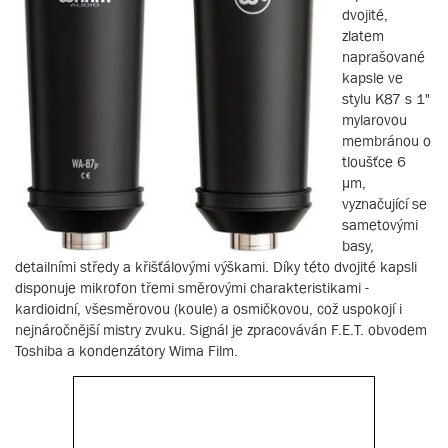
dvojité,
zlatem
naprašované
kapsle ve
stylu K87 s 1"
mylarovou
membránou o
tloušťce 6
µm,
vyznačující se
sametovými
basy,
detailními středy a křišťálovými výškami. Díky této dvojité kapsli
disponuje mikrofon třemi směrovými charakteristikami -
kardioidní, všesměrovou (koule) a osmičkovou, což uspokojí i
nejnáročnější mistry zvuku. Signál je zpracováván F.E.T. obvodem
Toshiba a kondenzátory Wima Film.