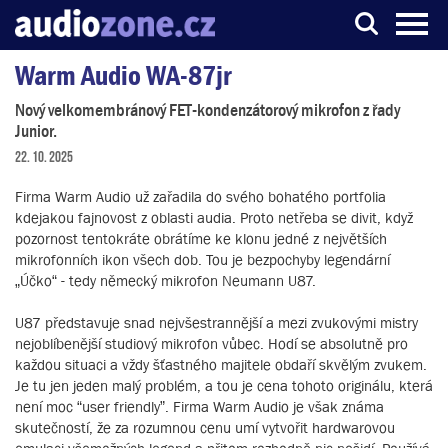
Warm Audio WA-87jr
Server o digitálním zpracování zvuku
Nový velkomembránový FET-kondenzátorový mikrofon z řady
Junior.
22. 10. 2025
Firma Warm Audio už zařadila do svého bohatého portfolia
kdejakou fajnovost z oblasti audia. Proto netřeba se divit, když
pozornost tentokráte obrátíme ke klonu jedné z největších
mikrofonních ikon všech dob. Tou je bezpochyby legendární
„Účko“ - tedy německý mikrofon Neumann U87.
U87 představuje snad nejvšestrannější a mezi zvukovými mistry
nejoblíbenější studiový mikrofon vůbec. Hodí se absolutně pro
každou situaci a vždy šťastného majitele obdaří skvělým zvukem.
Je tu jen jeden malý problém, a tou je cena tohoto originálu, která
není moc “user friendly”. Firma Warm Audio je však známa
skutečností, že za rozumnou cenu umí vytvořit hardwarovou