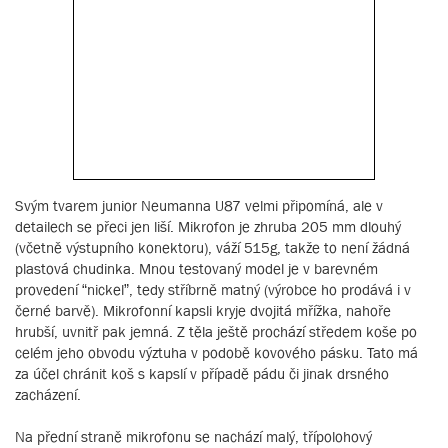
Svým tvarem junior Neumanna U87 velmi připomíná, ale v
detailech se přeci jen liší. Mikrofon je zhruba 205 mm dlouhý
(včetně výstupního konektoru), váží 515g, takže to není žádná
plastová chudinka. Mnou testovaný model je v barevném
provedení “nickel”, tedy stříbrně matný (výrobce ho prodává i v
černé barvě). Mikrofonní kapsli kryje dvojitá mřížka, nahoře
hrubší, uvnitř pak jemná. Z těla ještě prochází středem koše po
celém jeho obvodu výztuha v podobě kovového pásku. Tato má
za účel chránit koš s kapslí v případě pádu či jinak drsného
zacházení.
Na přední straně mikrofonu se nachází malý, třípolohový