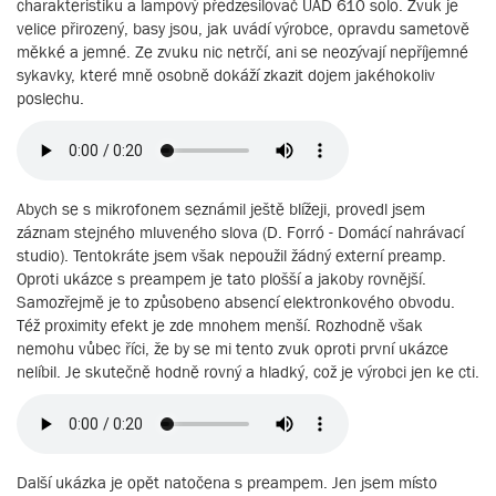
charakteristiku a lampový předzesilovač UAD 610 solo. Zvuk je
velice přirozený, basy jsou, jak uvádí výrobce, opravdu sametově
měkké a jemné. Ze zvuku nic netrčí, ani se neozývají nepříjemné
sykavky, které mně osobně dokáží zkazit dojem jakéhokoliv
poslechu.
Abych se s mikrofonem seznámil ještě blížeji, provedl jsem
záznam stejného mluveného slova (D. Forró - Domácí nahrávací
studio). Tentokráte jsem však nepoužil žádný externí preamp.
Oproti ukázce s preampem je tato plošší a jakoby rovnější.
Samozřejmě je to způsobeno absencí elektronkového obvodu.
Též proximity efekt je zde mnohem menší. Rozhodně však
nemohu vůbec říci, že by se mi tento zvuk oproti první ukázce
nelíbil. Je skutečně hodně rovný a hladký, což je výrobci jen ke cti.
Další ukázka je opět natočena s preampem. Jen jsem místo