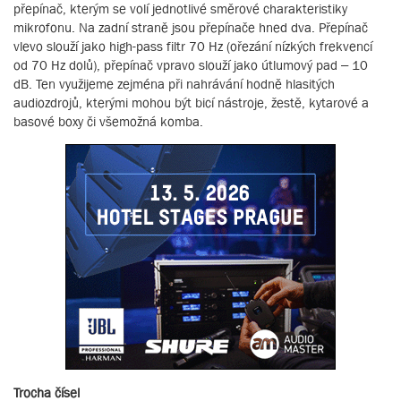
přepínač, kterým se volí jednotlivé směrové charakteristiky
mikrofonu. Na zadní straně jsou přepínače hned dva. Přepínač
vlevo slouží jako high-pass filtr 70 Hz (ořezání nízkých frekvencí
od 70 Hz dolů), přepínač vpravo slouží jako útlumový pad – 10
dB. Ten využijeme zejména při nahrávání hodně hlasitých
audiozdrojů, kterými mohou být bicí nástroje, žestě, kytarové a
basové boxy či všemožná komba.
Trocha čísel