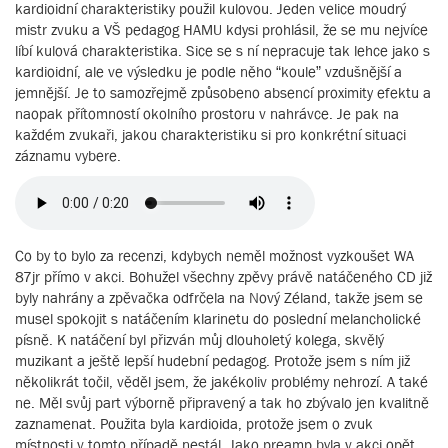
kardioidní charakteristiky použil kulovou. Jeden velice moudrý
mistr zvuku a VŠ pedagog HAMU kdysi prohlásil, že se mu nejvíce
líbí kulová charakteristika. Sice se s ní nepracuje tak lehce jako s
kardioidní, ale ve výsledku je podle něho “koule” vzdušnější a
jemnější. Je to samozřejmě způsobeno absencí proximity efektu a
naopak přítomností okolního prostoru v nahrávce. Je pak na
každém zvukaři, jakou charakteristiku si pro konkrétní situaci
záznamu vybere.
Co by to bylo za recenzi, kdybych neměl možnost vyzkoušet WA
87jr přímo v akci. Bohužel všechny zpěvy právě natáčeného CD již
byly nahrány a zpěvačka odfrčela na Nový Zéland, takže jsem se
musel spokojit s natáčením klarinetu do poslední melancholické
písně. K natáčení byl přizván můj dlouholetý kolega, skvělý
muzikant a ještě lepší hudební pedagog. Protože jsem s ním již
několikrát točil, věděl jsem, že jakékoliv problémy nehrozí. A také
ne. Měl svůj part výborně připravený a tak ho zbývalo jen kvalitně
zaznamenat. Použita byla kardioida, protože jsem o zvuk
místnosti v tomto případě nestál. Jako preamp byla v akci opět