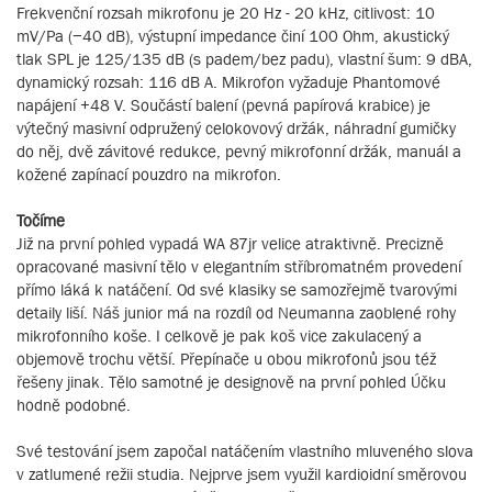
Frekvenční rozsah mikrofonu je 20 Hz - 20 kHz, citlivost: 10
mV/Pa (−40 dB), výstupní impedance činí 100 Ohm, akustický
tlak SPL je 125/135 dB (s padem/bez padu), vlastní šum: 9 dBA,
dynamický rozsah: 116 dB A. Mikrofon vyžaduje Phantomové
napájení +48 V. Součástí balení (pevná papírová krabice) je
výtečný masivní odpružený celokovový držák, náhradní gumičky
do něj, dvě závitové redukce, pevný mikrofonní držák, manuál a
kožené zapínací pouzdro na mikrofon.
Točíme
Již na první pohled vypadá WA 87jr velice atraktivně. Precizně
opracované masivní tělo v elegantním stříbromatném provedení
přímo láká k natáčení. Od své klasiky se samozřejmě tvarovými
detaily liší. Náš junior má na rozdíl od Neumanna zaoblené rohy
mikrofonního koše. I celkově je pak koš vice zakulacený a
objemově trochu větší. Přepínače u obou mikrofonů jsou též
řešeny jinak. Tělo samotné je designově na první pohled Účku
hodně podobné.
Své testování jsem započal natáčením vlastního mluveného slova
v zatlumené režii studia. Nejprve jsem využil kardioidní směrovou