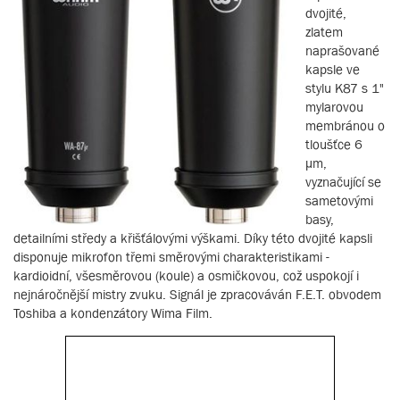
dvojité,
zlatem
naprašované
kapsle ve
stylu K87 s 1"
mylarovou
membránou o
tloušťce 6
µm,
vyznačující se
sametovými
basy,
detailními středy a křišťálovými výškami. Díky této dvojité kapsli
disponuje mikrofon třemi směrovými charakteristikami -
kardioidní, všesměrovou (koule) a osmičkovou, což uspokojí i
nejnáročnější mistry zvuku. Signál je zpracováván F.E.T. obvodem
Toshiba a kondenzátory Wima Film.