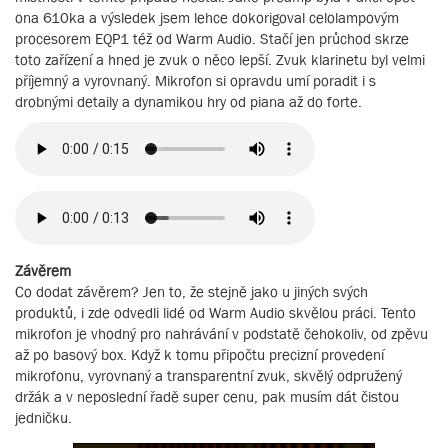
ona 610ka a výsledek jsem lehce dokorigoval celolampovým
procesorem EQP1 též od Warm Audio. Stačí jen průchod skrze
toto zařízení a hned je zvuk o něco lepší. Zvuk klarinetu byl velmi
příjemný a vyrovnaný. Mikrofon si opravdu umí poradit i s
drobnými detaily a dynamikou hry od piana až do forte.
Závěrem
Co dodat závěrem? Jen to, že stejně jako u jiných svých
produktů, i zde odvedli lidé od Warm Audio skvělou práci. Tento
mikrofon je vhodný pro nahrávání v podstatě čehokoliv, od zpěvu
až po basový box. Když k tomu připočtu precizní provedení
mikrofonu, vyrovnaný a transparentní zvuk, skvělý odpružený
držák a v neposlední řadě super cenu, pak musím dát čistou
jedničku.