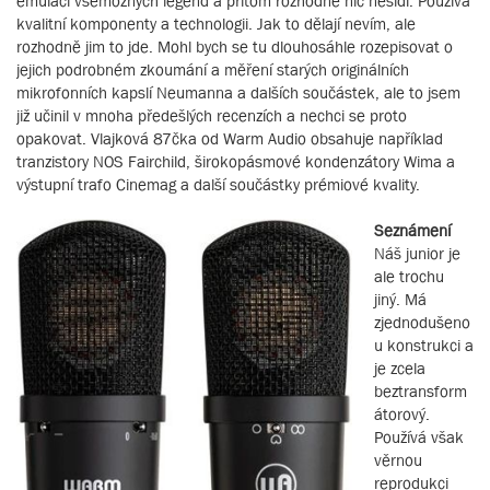
emulaci všemožných legend a přitom rozhodně nic nešidí. Používá
kvalitní komponenty a technologii. Jak to dělají nevím, ale
rozhodně jim to jde. Mohl bych se tu dlouhosáhle rozepisovat o
jejich podrobném zkoumání a měření starých originálních
mikrofonních kapslí Neumanna a dalších součástek, ale to jsem
již učinil v mnoha předešlých recenzích a nechci se proto
opakovat. Vlajková 87čka od Warm Audio obsahuje například
tranzistory NOS Fairchild, širokopásmové kondenzátory Wima a
výstupní trafo Cinemag a další součástky prémiové kvality.
Seznámení
Náš junior je
ale trochu
jiný. Má
zjednodušeno
u konstrukci a
je zcela
beztransform
átorový.
Používá však
věrnou
reprodukci