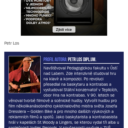
Petr Los
PROFIL AUTORA:
Petr Los dipl.um.
Navštěvoval Pedagogickou fakultu v Ůstí
nad Labem. Zde intenzivně studoval hru
na klavír a kompozici. Po revoluci
přesedlal na baskytaru a kontrabas a
vystudoval Státní konzervatoř v Teplicích,
obor Hra na kontrabas. V 90. letech se
věnoval tvorbě filmové a scénické hudby. Vytvořil hudbu pro
film několikanásobného cyklotrialového mistra světa Josefa
Dresslera – Golden Bike a pro mnoho dalších výukových a
reklamních filmů a spotů. Jako baskytarista a kontrabasista
hrál v kapelách St.Woody a Lingers, se kterou vydal tři alba u
společnosti Indies Records. V současnosti vyučuje v ZUŠ