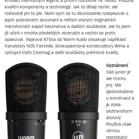
emulaci všemožných legend a přitom rozhodně nic nešidí. Používá
kvalitní komponenty a technologii. Jak to dělají nevím, ale
rozhodně jim to jde. Mohl bych se tu dlouhosáhle rozepisovat o
jejich podrobném zkoumání a měření starých originálních
mikrofonních kapslí Neumanna a dalších součástek, ale to jsem
již učinil v mnoha předešlých recenzích a nechci se proto
opakovat. Vlajková 87čka od Warm Audio obsahuje například
tranzistory NOS Fairchild, širokopásmové kondenzátory Wima a
výstupní trafo Cinemag a další součástky prémiové kvality.
Seznámení
Náš junior je
ale trochu
jiný. Má
zjednodušeno
u konstrukci a
je zcela
beztransform
átorový.
Používá však
věrnou
reprodukci