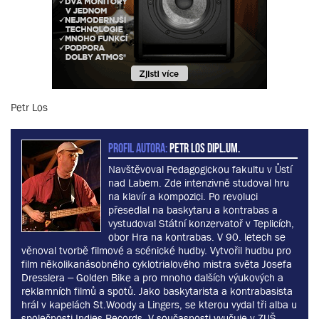
Petr Los
PROFIL AUTORA:
Petr Los dipl.um.
Navštěvoval Pedagogickou fakultu v Ůstí
nad Labem. Zde intenzivně studoval hru
na klavír a kompozici. Po revoluci
přesedlal na baskytaru a kontrabas a
vystudoval Státní konzervatoř v Teplicích,
obor Hra na kontrabas. V 90. letech se
věnoval tvorbě filmové a scénické hudby. Vytvořil hudbu pro
film několikanásobného cyklotrialového mistra světa Josefa
Dresslera – Golden Bike a pro mnoho dalších výukových a
reklamních filmů a spotů. Jako baskytarista a kontrabasista
hrál v kapelách St.Woody a Lingers, se kterou vydal tři alba u
společnosti Indies Records. V současnosti vyučuje v ZUŠ