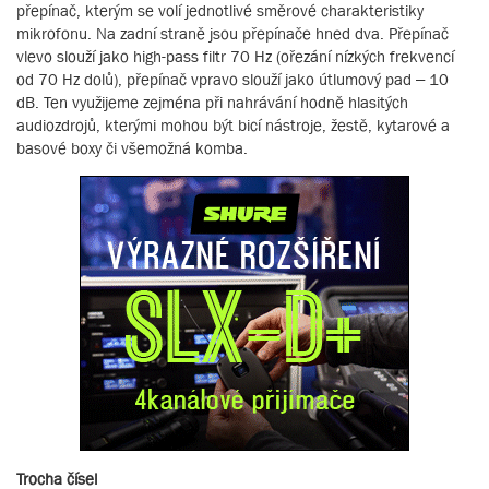
přepínač, kterým se volí jednotlivé směrové charakteristiky
mikrofonu. Na zadní straně jsou přepínače hned dva. Přepínač
vlevo slouží jako high-pass filtr 70 Hz (ořezání nízkých frekvencí
od 70 Hz dolů), přepínač vpravo slouží jako útlumový pad – 10
dB. Ten využijeme zejména při nahrávání hodně hlasitých
audiozdrojů, kterými mohou být bicí nástroje, žestě, kytarové a
basové boxy či všemožná komba.
Trocha čísel