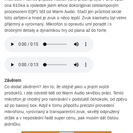
ona 610ka a výsledek jsem lehce dokorigoval celolampovým
procesorem EQP1 též od Warm Audio. Stačí jen průchod skrze
toto zařízení a hned je zvuk o něco lepší. Zvuk klarinetu byl velmi
příjemný a vyrovnaný. Mikrofon si opravdu umí poradit i s
drobnými detaily a dynamikou hry od piana až do forte.
Závěrem
Co dodat závěrem? Jen to, že stejně jako u jiných svých
produktů, i zde odvedli lidé od Warm Audio skvělou práci. Tento
mikrofon je vhodný pro nahrávání v podstatě čehokoliv, od zpěvu
až po basový box. Když k tomu připočtu precizní provedení
mikrofonu, vyrovnaný a transparentní zvuk, skvělý odpružený
držák a v neposlední řadě super cenu, pak musím dát čistou
jedničku.