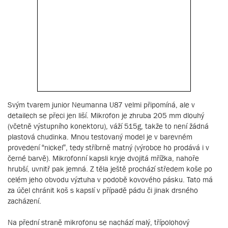
Svým tvarem junior Neumanna U87 velmi připomíná, ale v
detailech se přeci jen liší. Mikrofon je zhruba 205 mm dlouhý
(včetně výstupního konektoru), váží 515g, takže to není žádná
plastová chudinka. Mnou testovaný model je v barevném
provedení “nickel”, tedy stříbrně matný (výrobce ho prodává i v
černé barvě). Mikrofonní kapsli kryje dvojitá mřížka, nahoře
hrubší, uvnitř pak jemná. Z těla ještě prochází středem koše po
celém jeho obvodu výztuha v podobě kovového pásku. Tato má
za účel chránit koš s kapslí v případě pádu či jinak drsného
zacházení.
Na přední straně mikrofonu se nachází malý, třípolohový