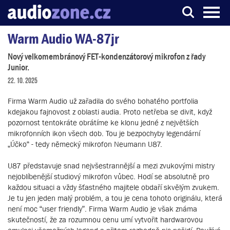
Warm Audio WA-87jr
Server o digitálním zpracování zvuku
Nový velkomembránový FET-kondenzátorový mikrofon z řady
Junior.
22. 10. 2025
Firma Warm Audio už zařadila do svého bohatého portfolia
kdejakou fajnovost z oblasti audia. Proto netřeba se divit, když
pozornost tentokráte obrátíme ke klonu jedné z největších
mikrofonních ikon všech dob. Tou je bezpochyby legendární
„Účko“ - tedy německý mikrofon Neumann U87.
U87 představuje snad nejvšestrannější a mezi zvukovými mistry
nejoblíbenější studiový mikrofon vůbec. Hodí se absolutně pro
každou situaci a vždy šťastného majitele obdaří skvělým zvukem.
Je tu jen jeden malý problém, a tou je cena tohoto originálu, která
není moc “user friendly”. Firma Warm Audio je však známa
skutečností, že za rozumnou cenu umí vytvořit hardwarovou