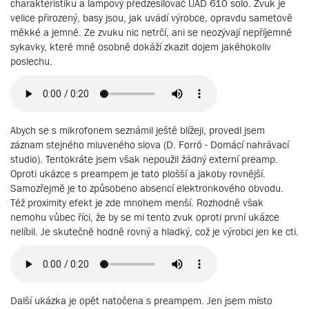
charakteristiku a lampový předzesilovač UAD 610 solo. Zvuk je
velice přirozený, basy jsou, jak uvádí výrobce, opravdu sametově
měkké a jemné. Ze zvuku nic netrčí, ani se neozývají nepříjemné
sykavky, které mně osobně dokáží zkazit dojem jakéhokoliv
poslechu.
Abych se s mikrofonem seznámil ještě blížeji, provedl jsem
záznam stejného mluveného slova (D. Forró - Domácí nahrávací
studio). Tentokráte jsem však nepoužil žádný externí preamp.
Oproti ukázce s preampem je tato plošší a jakoby rovnější.
Samozřejmě je to způsobeno absencí elektronkového obvodu.
Též proximity efekt je zde mnohem menší. Rozhodně však
nemohu vůbec říci, že by se mi tento zvuk oproti první ukázce
nelíbil. Je skutečně hodně rovný a hladký, což je výrobci jen ke cti.
Další ukázka je opět natočena s preampem. Jen jsem místo