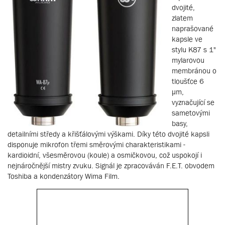
dvojité,
zlatem
naprašované
kapsle ve
stylu K87 s 1"
mylarovou
membránou o
tloušťce 6
µm,
vyznačující se
sametovými
basy,
detailními středy a křišťálovými výškami. Díky této dvojité kapsli
disponuje mikrofon třemi směrovými charakteristikami -
kardioidní, všesměrovou (koule) a osmičkovou, což uspokojí i
nejnáročnější mistry zvuku. Signál je zpracováván F.E.T. obvodem
Toshiba a kondenzátory Wima Film.