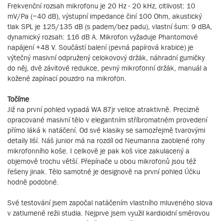
Frekvenční rozsah mikrofonu je 20 Hz - 20 kHz, citlivost: 10
mV/Pa (−40 dB), výstupní impedance činí 100 Ohm, akustický
tlak SPL je 125/135 dB (s padem/bez padu), vlastní šum: 9 dBA,
dynamický rozsah: 116 dB A. Mikrofon vyžaduje Phantomové
napájení +48 V. Součástí balení (pevná papírová krabice) je
výtečný masivní odpružený celokovový držák, náhradní gumičky
do něj, dvě závitové redukce, pevný mikrofonní držák, manuál a
kožené zapínací pouzdro na mikrofon.
Točíme
Již na první pohled vypadá WA 87jr velice atraktivně. Precizně
opracované masivní tělo v elegantním stříbromatném provedení
přímo láká k natáčení. Od své klasiky se samozřejmě tvarovými
detaily liší. Náš junior má na rozdíl od Neumanna zaoblené rohy
mikrofonního koše. I celkově je pak koš vice zakulacený a
objemově trochu větší. Přepínače u obou mikrofonů jsou též
řešeny jinak. Tělo samotné je designově na první pohled Účku
hodně podobné.
Své testování jsem započal natáčením vlastního mluveného slova
v zatlumené režii studia. Nejprve jsem využil kardioidní směrovou