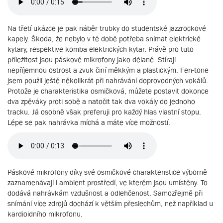
Na třetí ukázce je pak náběr trubky do studentské jazzrockové
kapely. Škoda, že nebylo v té době potřeba snímat elektrické
kytary, respektive komba elektrických kytar. Právě pro tuto
příležitost jsou páskové mikrofony jako dělané. Stírají
nepříjemnou ostrost a zvuk činí měkkým a plastickým. Fen-tone
jsem použil ještě několikrát při nahrávání doprovodných vokálů.
Protože je charakteristika osmičková, můžete postavit dokonce
dva zpěváky proti sobě a natočit tak dva vokály do jednoho
tracku. Já osobně však preferuji pro každý hlas vlastní stopu.
Lépe se pak nahrávka míchá a máte více možností.
Páskové mikrofony díky své osmičkové charakteristice výborně
zaznamenávají i ambient prostředí, ve kterém jsou umístěny. To
dodává nahrávkám vzdušnost a odlehčenost. Samozřejmě při
snímání více zdrojů dochází k větším přeslechům, než například u
kardioidního mikrofonu.