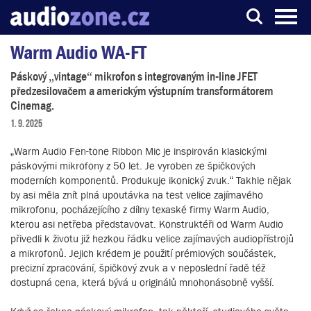
Warm Audio WA-FT
Server o digitálním zpracování zvuku
Páskový „vintage“ mikrofon s integrovaným in-line JFET
předzesilovačem a americkým výstupním transformátorem
Cinemag.
1. 9. 2025
„Warm Audio Fen-tone Ribbon Mic je inspirován klasickými
páskovými mikrofony z 50 let. Je vyroben ze špičkových
moderních komponentů. Produkuje ikonický zvuk.“ Takhle nějak
by asi měla znít plná upoutávka na test velice zajímavého
mikrofonu, pocházejícího z dílny texaské firmy Warm Audio,
kterou asi netřeba představovat. Konstruktéři od Warm Audio
přivedli k životu již hezkou řádku velice zajímavých audiopřístrojů
a mikrofonů. Jejich krédem je použití prémiových součástek,
precizní zpracování, špičkový zvuk a v neposlední řadě též
dostupná cena, která bývá u originálů mnohonásobně vyšší.