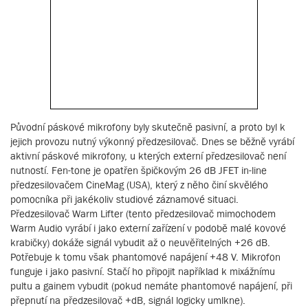
Původní páskové mikrofony byly skutečně pasivní, a proto byl k
jejich provozu nutný výkonný předzesilovač. Dnes se běžně vyrábí
aktivní páskové mikrofony, u kterých externí předzesilovač není
nutností. Fen-tone je opatřen špičkovým 26 dB JFET in-line
předzesilovačem CineMag (USA), který z něho činí skvělého
pomocníka při jakékoliv studiové záznamové situaci.
Předzesilovač Warm Lifter (tento předzesilovač mimochodem
Warm Audio vyrábí i jako externí zařízení v podobě malé kovové
krabičky) dokáže signál vybudit až o neuvěřitelných +26 dB.
Potřebuje k tomu však phantomové napájení +48 V. Mikrofon
funguje i jako pasivní. Stačí ho připojit například k mixážnímu
pultu a gainem vybudit (pokud nemáte phantomové napájení, při
přepnutí na předzesilovač +dB, signál logicky umlkne).