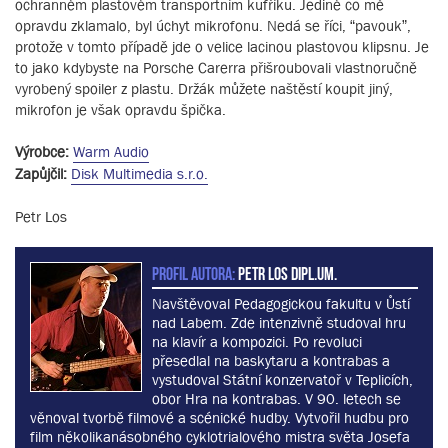
ochranném plastovém transportním kufříku. Jediné co mě
opravdu zklamalo, byl úchyt mikrofonu. Nedá se říci, “pavouk”,
protože v tomto případě jde o velice lacinou plastovou klipsnu. Je
to jako kdybyste na Porsche Carerra přišroubovali vlastnoručně
vyrobený spoiler z plastu. Držák můžete naštěstí koupit jiný,
mikrofon je však opravdu špička.
Výrobce:
Warm Audio
Zapůjčil:
Disk Multimedia s.r.o.
Petr Los
PROFIL AUTORA:
Petr Los dipl.um.
Navštěvoval Pedagogickou fakultu v Ůstí
nad Labem. Zde intenzivně studoval hru
na klavír a kompozici. Po revoluci
přesedlal na baskytaru a kontrabas a
vystudoval Státní konzervatoř v Teplicích,
obor Hra na kontrabas. V 90. letech se
věnoval tvorbě filmové a scénické hudby. Vytvořil hudbu pro
film několikanásobného cyklotrialového mistra světa Josefa