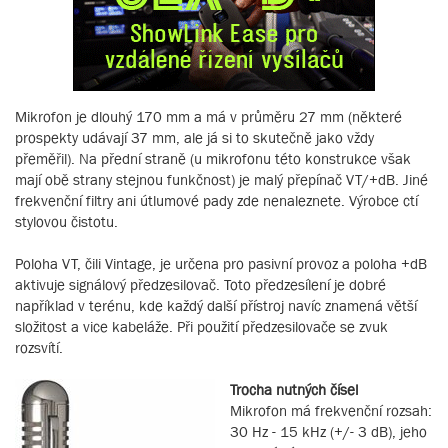
Mikrofon je dlouhý 170 mm a má v průměru 27 mm (některé
prospekty udávají 37 mm, ale já si to skutečně jako vždy
přeměřil). Na přední straně (u mikrofonu této konstrukce však
mají obě strany stejnou funkčnost) je malý přepínač VT/+dB. Jiné
frekvenční filtry ani útlumové pady zde nenaleznete. Výrobce ctí
stylovou čistotu.
Poloha VT, čili Vintage, je určena pro pasivní provoz a poloha +dB
aktivuje signálový předzesilovač. Toto předzesílení je dobré
například v terénu, kde každý další přístroj navíc znamená větší
složitost a vice kabeláže. Při použití předzesilovače se zvuk
rozsvítí.
Trocha nutných čísel
Mikrofon má frekvenční rozsah:
30 Hz - 15 kHz (+/- 3 dB), jeho