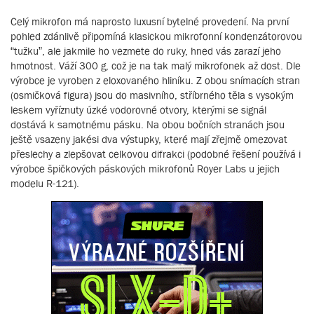
Celý mikrofon má naprosto luxusní bytelné provedení. Na první
pohled zdánlivě připomíná klasickou mikrofonní kondenzátorovou
“tužku”, ale jakmile ho vezmete do ruky, hned vás zarazí jeho
hmotnost. Váží 300 g, což je na tak malý mikrofonek až dost. Dle
výrobce je vyroben z eloxovaného hliníku. Z obou snímacích stran
(osmičková figura) jsou do masivního, stříbrného těla s vysokým
leskem vyříznuty úzké vodorovné otvory, kterými se signál
dostává k samotnému pásku. Na obou bočních stranách jsou
ještě vsazeny jakési dva výstupky, které mají zřejmě omezovat
přeslechy a zlepšovat celkovou difrakci (podobné řešení používá i
výrobce špičkových páskových mikrofonů Royer Labs u jejich
modelu R-121).