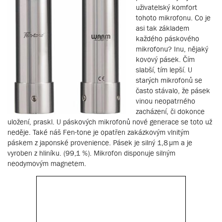
uživatelský komfort
tohoto mikrofonu. Co je
asi tak základem
každého páskového
mikrofonu? Inu, nějaký
kovový pásek. Čím
slabší, tím lepší. U
starých mikrofonů se
často stávalo, že pásek
vinou neopatrného
zacházení, či dokonce
uložení, praskl. U páskových mikrofonů nové generace se toto už
neděje. Také náš Fen-tone je opatřen zakázkovým vlnitým
páskem z japonské provenience. Pásek je silný 1,8 µm a je
vyroben z hliníku. (99,1 %). Mikrofon disponuje silným
neodymovým magnetem.