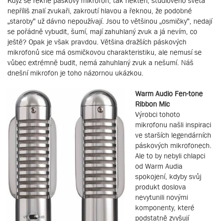
Když se řekne páskový mikrofon, tak někteří, studiového světa
nepříliš znalí zvukaři, zakroutí hlavou a řeknou, že podobné
„staroby“ už dávno nepoužívají. Jsou to většinou „osmičky“, nedají
se pořádně vybudit, šumí, mají zahuhlaný zvuk a já nevím, co
ještě? Opak je však pravdou. Většina dražších páskových
mikrofonů sice má osmičkovou charakteristiku, ale nemusí se
vůbec extrémně budit, nemá zahuhlaný zvuk a nešumí. Náš
dnešní mikrofon je toho názornou ukázkou.
Warm Audio Fen-tone
Ribbon Mic
Výrobci tohoto
mikrofonu našli inspiraci
ve starších legendárních
páskových mikrofonech.
Ale to by nebyli chlapci
od Warm Audia
spokojení, kdyby svůj
produkt doslova
nevytunili novými
komponenty, které
podstatně zvyšují