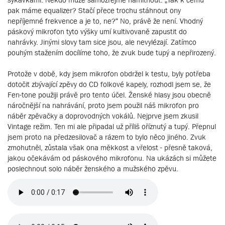
pak máme equalizer? Stačí přece trochu stáhnout ony
nepříjemné frekvence a je to, ne?“ No, právě že není. Vhodný
páskový mikrofon tyto výšky umí kultivovaně zapustit do
nahrávky. Jinými slovy tam sice jsou, ale nevylézají. Zatímco
pouhým stažením docílíme toho, že zvuk bude tupý a nepřirozený.
Protože v době, kdy jsem mikrofon obdržel k testu, byly potřeba
dotočit zbývající zpěvy do CD folkové kapely, rozhodl jsem se, že
Fen-tone použiji právě pro tento účel. Ženské hlasy jsou obecně
náročnější na nahrávání, proto jsem použil náš mikrofon pro
náběr zpěvačky a doprovodných vokálů. Nejprve jsem zkusil
Vintage režim. Ten mi ale připadal už příliš oříznutý a tupý. Přepnul
jsem proto na předzesilovač a rázem to bylo něco jiného. Zvuk
zmohutněl, zůstala však ona měkkost a vřelost - přesně taková,
jakou očekávám od páskového mikrofonu. Na ukázách si můžete
poslechnout solo náběr ženského a mužského zpěvu.