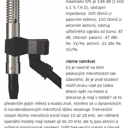
maximální SPL je 148 dB (1 kHz
≤ 1 % T.H.D), výstupní
impedance: 300 Ohmů (v
pasivním režimu), 150 Ohmů (v
aktivním aktivní), odstup
užitečného signálu od šumu: 87
dB, citlivost: pasivní: -47 dBv
Re. 1V/Pa, aktivní: -21 dBv Re.
1V/Pa.
Jdeme nahrávat
Co je vlastně na těch
páskových mikrofonech tak
úžasného, že je znalí studioví
mistři zvuku vzali po tolika
letech opět na milost a
dokonce je mají v oblibě? Je to
především jejich měkký a kulatý zvuk, kterého se u dynamických
či kondenzátorových mikrofonů těžko dosahuje. Frekvenční
rozsah těchto mikrofonů končí mezi 15 až 18 kHz. Jen některé
speciální modely mají rozsah až do 20 kHz, ale ty jsou aktivní a
vyžadují phantomové napájení. Nižší frekvenční rozsah a hlavně