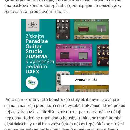
ona pásková konstrukce způsobuje, že nepříjemně syčivé výšky
zůstávají stát přede dveřmi studia.
Proto se mikrofony této konstrukce staly oblíbenými právě pro
snímání nástrojů produkující ostré vysoké frekvence, které pokud
nejsou zpracovány náležitým způsobem, pak na nahrávce dělají
neplechu. Jedná se například o housle, trubku, snímaná komba
elektrických kytar či hlas zpěvaček (a někdy i zpěváků) se silnými
sykavkami. Někdo může samozřejmě namítnout: „Tak k čemu