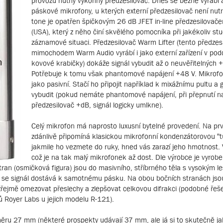
provozu nutný výkonný předzesilovač. Dnes se běžně vyrábí a
páskové mikrofony, u kterých externí předzesilovač není nutn
tone je opatřen špičkovým 26 dB JFET in-line předzesilova
(USA), který z něho činí skvělého pomocníka při jakékoliv st
záznamové situaci. Předzesilovač Warm Lifter (tento předzes
mimochodem Warm Audio vyrábí i jako externí zařízení v po
kovové krabičky) dokáže signál vybudit až o neuvěřitelných 
Potřebuje k tomu však phantomové napájení +48 V. Mikrofon
jako pasivní. Stačí ho připojit například k mixážnímu pultu a
vybudit (pokud nemáte phantomové napájení, při přepnutí n
předzesilovač +dB, signál logicky umlkne).
Celý mikrofon má naprosto luxusní bytelné provedení. Na pr
zdánlivě připomíná klasickou mikrofonní kondenzátorovou “t
jakmile ho vezmete do ruky, hned vás zarazí jeho hmotnost. 
což je na tak malý mikrofonek až dost. Dle výrobce je vyrobe
tran (osmičková figura) jsou do masivního, stříbrného těla s vysokým 
mi se signál dostává k samotnému pásku. Na obou bočních stranách jso
 zřejmě omezovat přeslechy a zlepšovat celkovou difrakci (podobné řeše
 Royer Labs u jejich modelu R-121).
ru 27 mm (některé prospekty udávají 37 mm, ale já si to skutečně ja