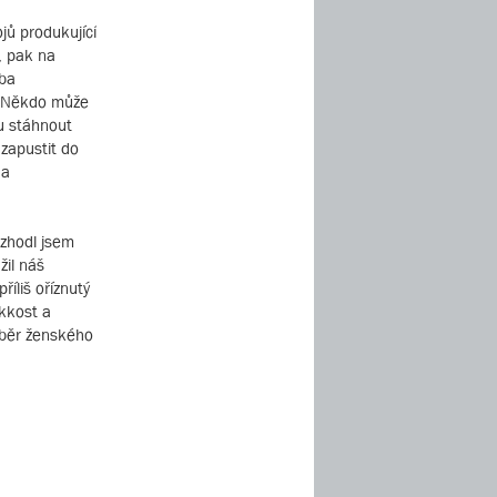
jů produkující
, pak na
mba
i. Někdo může
u stáhnout
zapustit do
 a
ozhodl jsem
žil náš
íliš oříznutý
ěkkost a
áběr ženského