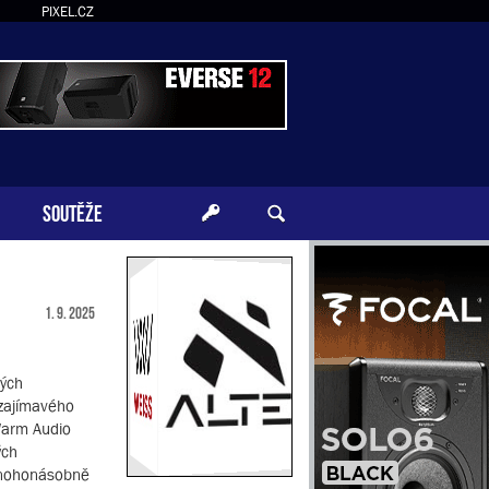
PIXEL.CZ
SOUTĚŽE
1. 9. 2025
vých
 zajímavého
Warm Audio
ých
 mnohonásobně