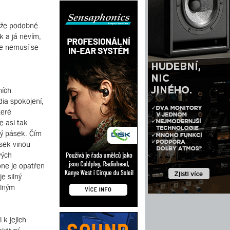
, že podobné
k a já nevím,
le nemusí se
ních
dia spokojení,
teré
e asi tak
ý pásek. Čím
ásek vinou
vých
one je opatřen
e silný
ilným
 k jejich