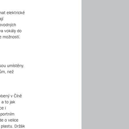
mat elektrické
jí
rovodných
va vokály do
e možností.
sou umístěny.
ům, než
obený v Číně
 a to jak
ce i
sportním
de o velice
 plastu. Držák