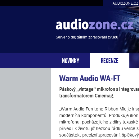
AUDIOZONE.CZ
Server o digitálním zpracování zvuku
NOVINKY
RECENZE
Warm Audio WA-FT
Páskový „vintage“ mikrofon s integrov
transformátorem Cinemag.
„Warm Audio Fen-tone Ribbon Mic je insp
moderních komponentů. Produkuje ikonick
mikrofonu, pocházejícího z dílny texask
přivedli k životu již hezkou řádku velice
součástek, precizní zpracování, špičkov