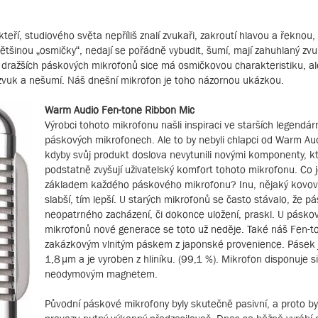
eří, studiového světa nepříliš znalí zvukaři, zakroutí hlavou a řeknou
většinou „osmičky“, nedají se pořádně vybudit, šumí, mají zahuhlaný zvu
a dražších páskových mikrofonů sice má osmičkovou charakteristiku, a
zvuk a nešumí. Náš dnešní mikrofon je toho názornou ukázkou.
Warm Audio Fen-tone Ribbon Mic
Výrobci tohoto mikrofonu našli inspiraci ve starších legendár
páskových mikrofonech. Ale to by nebyli chlapci od Warm Au
kdyby svůj produkt doslova nevytunili novými komponenty, k
podstatně zvyšují uživatelský komfort tohoto mikrofonu. Co j
základem každého páskového mikrofonu? Inu, nějaký kovov
slabší, tím lepší. U starých mikrofonů se často stávalo, že p
neopatrného zacházení, či dokonce uložení, praskl. U pásko
mikrofonů nové generace se toto už neděje. Také náš Fen-t
zakázkovým vlnitým páskem z japonské provenience. Pásek j
1,8 µm a je vyroben z hliníku. (99,1 %). Mikrofon disponuje s
neodymovým magnetem.
Původní páskové mikrofony byly skutečně pasivní, a proto byl