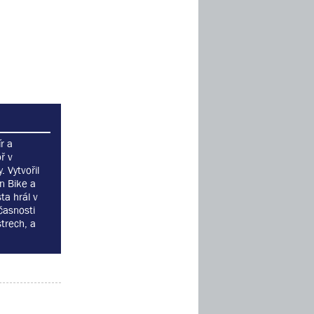
r a
ř v
 Vytvořil
n Bike a
ta hrál v
časnosti
trech, a