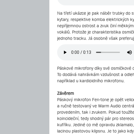
Na třetí ukázce je pak náběr trubky do 
kytary, respektive komba elektrických kyt
nepříjemnou ostrost a zvuk činí měkkým 
vokálů. Protože je charakteristika osmi
jednoho tracku. Já osobně však preferuj
Páskové mikrofony díky své osmičkové ch
To dodává nahrávkám vzdušnost a odlehč
například u kardioidního mikrofonu.
Závěrem
Páskový mikrofon Fen-tone je opět velic
a ručně testovaný ve Warm Audio centrál
provedením, tak i zvukem. Pokud toužít
koincideční, tedy shodný pár pro stere
kufříku. Jediné co mě opravdu zklamalo, 
lacinou plastovou klipsnu. Je to jako kd