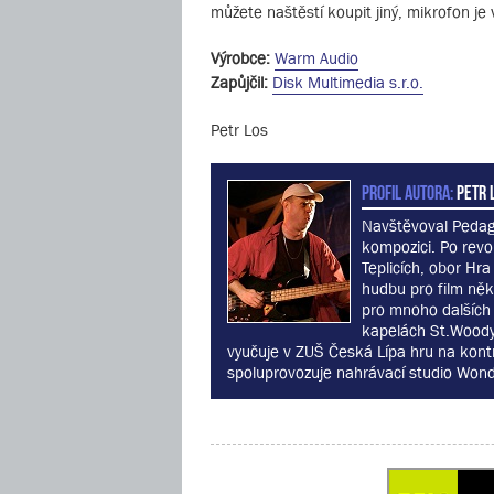
můžete naštěstí koupit jiný, mikrofon je
Výrobce:
Warm Audio
Zapůjčil:
Disk Multimedia s.r.o.
Petr Los
PROFIL AUTORA:
Petr L
Navštěvoval Pedago
kompozici. Po revo
Teplicích, obor Hra
hudbu pro film něk
pro mnoho dalších 
kapelách St.Woody 
vyučuje v ZUŠ Česká Lípa hru na kontr
spoluprovozuje nahrávací studio Wond