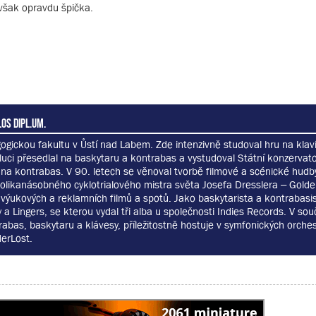
 však opravdu špička.
os dipl.um.
gickou fakultu v Ůstí nad Labem. Zde intenzivně studoval hru na klaví
luci přesedlal na baskytaru a kontrabas a vystudoval Státní konzervato
 na kontrabas. V 90. letech se věnoval tvorbě filmové a scénické hudby.
olikanásobného cyklotrialového mistra světa Josefa Dresslera – Golde
výukových a reklamních filmů a spotů. Jako baskytarista a kontrabasis
a Lingers, se kterou vydal tři alba u společnosti Indies Records. V sou
abas, baskytaru a klávesy, příležitostně hostuje v symfonických orches
erLost.