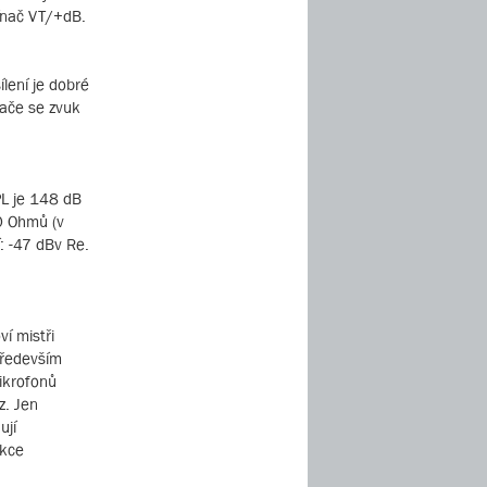
pínač VT/+dB.
ílení je dobré
vače se zvuk
PL je 148 dB
0 Ohmů (v
í: -47 dBv Re.
í mistři
 především
ikrofonů
z. Jen
ují
ukce