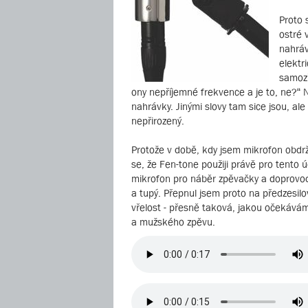
Proto 
ostré 
nahráv
elektr
samozř
ony nepříjemné frekvence a je to, ne?“ 
nahrávky. Jinými slovy tam sice jsou, al
nepřirozený.
Protože v době, kdy jsem mikrofon obdrže
se, že Fen-tone použiji právě pro tento 
mikrofon pro náběr zpěvačky a doprovodný
a tupý. Přepnul jsem proto na předzesil
vřelost - přesně taková, jakou očekáv
a mužského zpěvu.