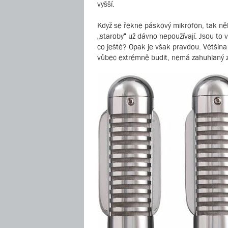
vyšší.
Když se řekne páskový mikrofon, tak někt
„staroby“ už dávno nepoužívají. Jsou to 
co ještě? Opak je však pravdou. Většin
vůbec extrémně budit, nemá zahuhlaný 