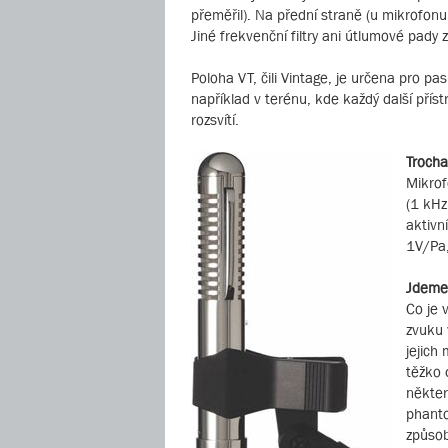
přeměřil). Na přední straně (u mikrofon
Jiné frekvenční filtry ani útlumové pady 
Poloha VT, čili Vintage, je určena pro pa
například v terénu, kde každý další příst
rozsvítí.
Trocha
Mikrof
(1 kHz
aktivn
1V/Pa,
Jdeme
Co je 
zvuku 
jejich
těžko 
někter
phanto
způsob