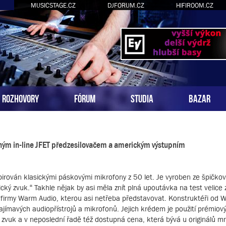
MUSICSTAGE.CZ
DJFORUM.CZ
HIFIROOM.CZ
ROZHOVORY
FÓRUM
STUDIA
BAZAR
aným in-line JFET předzesilovačem a americkým výstupním
irován klasickými páskovými mikrofony z 50 let. Je vyroben ze špičko
ý zvuk.“ Takhle nějak by asi měla znít plná upoutávka na test velice
é firmy Warm Audio, kterou asi netřeba představovat. Konstruktéři od 
 zajímavých audiopřístrojů a mikrofonů. Jejich krédem je použití prémiov
ý zvuk a v neposlední řadě též dostupná cena, která bývá u originálů