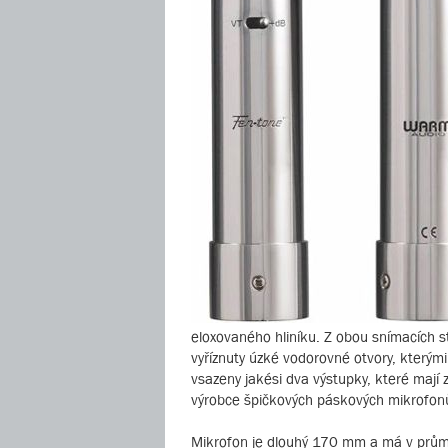
eloxovaného hliníku. Z obou snímacích s
vyříznuty úzké vodorovné otvory, který
vsazeny jakési dva výstupky, které mají
výrobce špičkových páskových mikrofonů
Mikrofon je dlouhý 170 mm a má v průmě