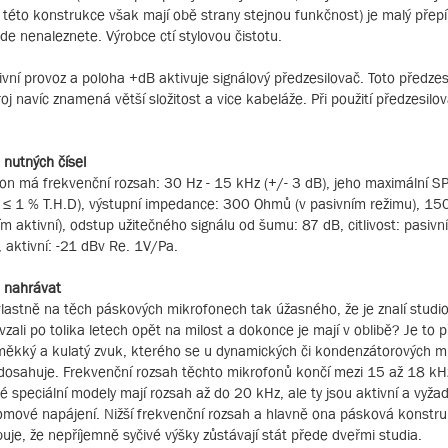
u této konstrukce však mají obě strany stejnou funkčnost) je malý pře
zde nenaleznete. Výrobce ctí stylovou čistotu.
sivní provoz a poloha +dB aktivuje signálový předzesilovač. Toto předzes
roj navíc znamená větší složitost a vice kabeláže. Při použití předzesilo
 nutných čísel
on má frekvenční rozsah: 30 Hz - 15 kHz (+/- 3 dB), jeho maximální S
 ≤ 1 % T.H.D), výstupní impedance: 300 Ohmů (v pasivním režimu), 15
ím aktivní), odstup užitečného signálu od šumu: 87 dB, citlivost: pasivn
 aktivní: -21 dBv Re. 1V/Pa.
 nahrávat
vlastně na těch páskových mikrofonech tak úžasného, že je znalí studiov
vzali po tolika letech opět na milost a dokonce je mají v oblibě? Je to
 měkký a kulatý zvuk, kterého se u dynamických či kondenzátorových m
dosahuje. Frekvenční rozsah těchto mikrofonů končí mezi 15 až 18 kH
é speciální modely mají rozsah až do 20 kHz, ale ty jsou aktivní a vyžad
mové napájení. Nižší frekvenční rozsah a hlavně ona pásková konstr
uje, že nepříjemně syčivé výšky zůstávají stát přede dveřmi studia.