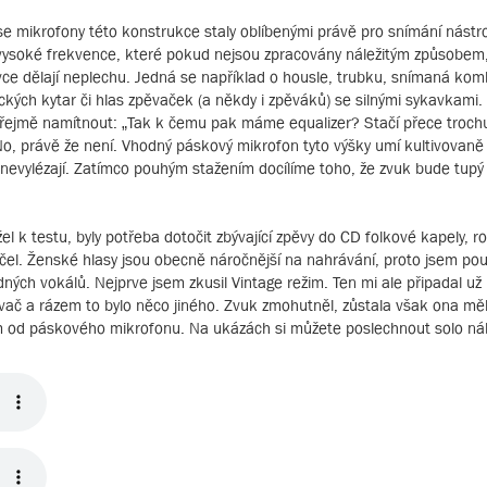
se mikrofony této konstrukce staly oblíbenými právě pro snímání nástro
vysoké frekvence, které pokud nejsou zpracovány náležitým způsobem
ce dělají neplechu. Jedná se například o housle, trubku, snímaná ko
ických kytar či hlas zpěvaček (a někdy i zpěváků) se silnými sykavkam
ejmě namítnout: „Tak k čemu pak máme equalizer? Stačí přece troch
No, právě že není. Vhodný páskový mikrofon tyto výšky umí kultivovaně 
e nevylézají. Zatímco pouhým stažením docílíme toho, že zvuk bude tupý
l k testu, byly potřeba dotočit zbývající zpěvy do CD folkové kapely, r
účel. Ženské hlasy jsou obecně náročnější na nahrávání, proto jsem pou
ch vokálů. Nejprve jsem zkusil Vintage režim. Ten mi ale připadal už př
ovač a rázem to bylo něco jiného. Zvuk zmohutněl, zůstala však ona m
ám od páskového mikrofonu. Na ukázách si můžete poslechnout solo n