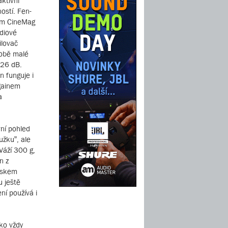
ktivní
ostí. Fen-
čem CineMag
udiové
ilovač
době malé
+26 dB.
 funguje i
 gainem
a
vní pohled
užku”, ale
Váží 300 g,
n z
leskem
u ještě
ní používá i
ko vždy