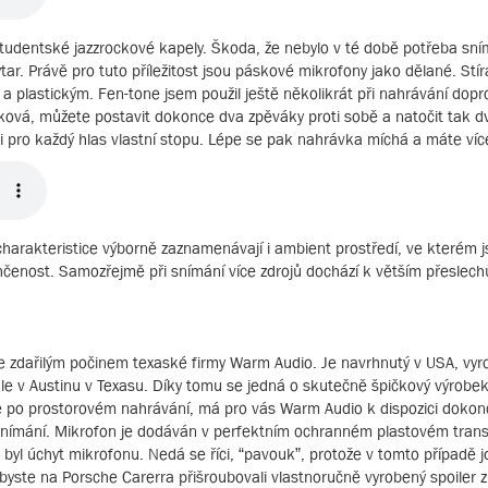
studentské jazzrockové kapely. Škoda, že nebylo v té době potřeba sní
ar. Právě pro tuto příležitost jsou páskové mikrofony jako dělané. Stíra
a plastickým. Fen-tone jsem použil ještě několikrát při nahrávání dop
čková, můžete postavit dokonce dva zpěváky proti sobě a natočit tak d
i pro každý hlas vlastní stopu. Lépe se pak nahrávka míchá a máte víc
arakteristice výborně zaznamenávají i ambient prostředí, ve kterém j
enost. Samozřejmě při snímání více zdrojů dochází k větším přeslech
e zdařilým počinem texaské firmy Warm Audio. Je navrhnutý v USA, vyr
e v Austinu v Texasu. Díky tomu se jedná o skutečně špičkový výrobek
e po prostorovém nahrávání, má pro vás Warm Audio k dispozici dokon
osnímání. Mikrofon je dodáván v perfektním ochranném plastovém tran
byl úchyt mikrofonu. Nedá se říci, “pavouk”, protože v tomto případě j
ybyste na Porsche Carerra přišroubovali vlastnoručně vyrobený spoiler z