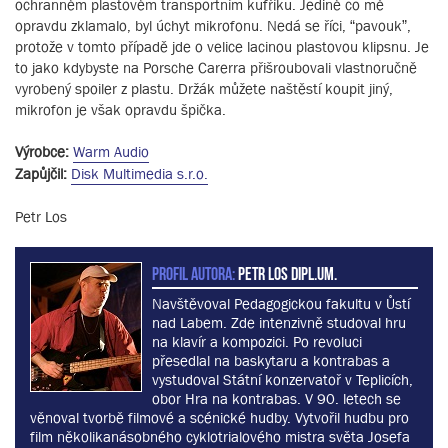
ochranném plastovém transportním kufříku. Jediné co mě
opravdu zklamalo, byl úchyt mikrofonu. Nedá se říci, “pavouk”,
protože v tomto případě jde o velice lacinou plastovou klipsnu. Je
to jako kdybyste na Porsche Carerra přišroubovali vlastnoručně
vyrobený spoiler z plastu. Držák můžete naštěstí koupit jiný,
mikrofon je však opravdu špička.
Výrobce:
Warm Audio
Zapůjčil:
Disk Multimedia s.r.o.
Petr Los
PROFIL AUTORA:
Petr Los dipl.um.
Navštěvoval Pedagogickou fakultu v Ůstí
nad Labem. Zde intenzivně studoval hru
na klavír a kompozici. Po revoluci
přesedlal na baskytaru a kontrabas a
vystudoval Státní konzervatoř v Teplicích,
obor Hra na kontrabas. V 90. letech se
věnoval tvorbě filmové a scénické hudby. Vytvořil hudbu pro
film několikanásobného cyklotrialového mistra světa Josefa