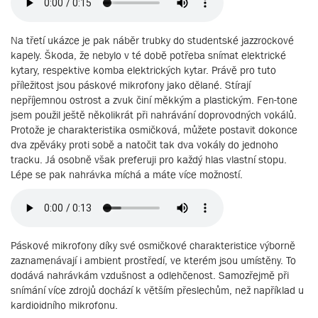
Na třetí ukázce je pak náběr trubky do studentské jazzrockové
kapely. Škoda, že nebylo v té době potřeba snímat elektrické
kytary, respektive komba elektrických kytar. Právě pro tuto
příležitost jsou páskové mikrofony jako dělané. Stírají
nepříjemnou ostrost a zvuk činí měkkým a plastickým. Fen-tone
jsem použil ještě několikrát při nahrávání doprovodných vokálů.
Protože je charakteristika osmičková, můžete postavit dokonce
dva zpěváky proti sobě a natočit tak dva vokály do jednoho
tracku. Já osobně však preferuji pro každý hlas vlastní stopu.
Lépe se pak nahrávka míchá a máte více možností.
Páskové mikrofony díky své osmičkové charakteristice výborně
zaznamenávají i ambient prostředí, ve kterém jsou umístěny. To
dodává nahrávkám vzdušnost a odlehčenost. Samozřejmě při
snímání více zdrojů dochází k větším přeslechům, než například u
kardioidního mikrofonu.