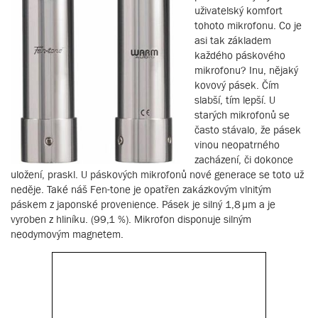
uživatelský komfort
tohoto mikrofonu. Co je
asi tak základem
každého páskového
mikrofonu? Inu, nějaký
kovový pásek. Čím
slabší, tím lepší. U
starých mikrofonů se
často stávalo, že pásek
vinou neopatrného
zacházení, či dokonce
uložení, praskl. U páskových mikrofonů nové generace se toto už
neděje. Také náš Fen-tone je opatřen zakázkovým vlnitým
páskem z japonské provenience. Pásek je silný 1,8 µm a je
vyroben z hliníku. (99,1 %). Mikrofon disponuje silným
neodymovým magnetem.