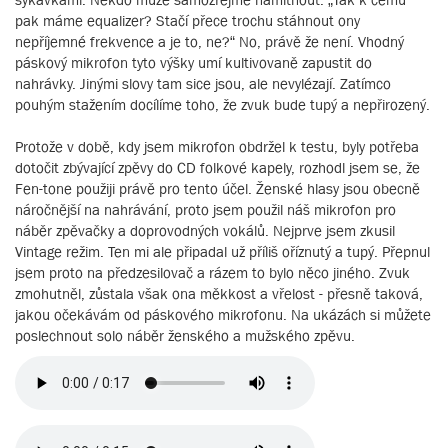
pak máme equalizer? Stačí přece trochu stáhnout ony
nepříjemné frekvence a je to, ne?“ No, právě že není. Vhodný
páskový mikrofon tyto výšky umí kultivovaně zapustit do
nahrávky. Jinými slovy tam sice jsou, ale nevylézají. Zatímco
pouhým stažením docílíme toho, že zvuk bude tupý a nepřirozený.
Protože v době, kdy jsem mikrofon obdržel k testu, byly potřeba
dotočit zbývající zpěvy do CD folkové kapely, rozhodl jsem se, že
Fen-tone použiji právě pro tento účel. Ženské hlasy jsou obecně
náročnější na nahrávání, proto jsem použil náš mikrofon pro
náběr zpěvačky a doprovodných vokálů. Nejprve jsem zkusil
Vintage režim. Ten mi ale připadal už příliš oříznutý a tupý. Přepnul
jsem proto na předzesilovač a rázem to bylo něco jiného. Zvuk
zmohutněl, zůstala však ona měkkost a vřelost - přesně taková,
jakou očekávám od páskového mikrofonu. Na ukázách si můžete
poslechnout solo náběr ženského a mužského zpěvu.