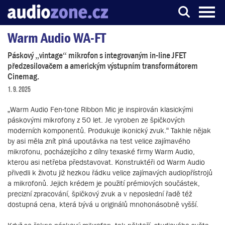
Warm Audio WA-FT
Server o digitálním zpracování zvuku
Páskový „vintage“ mikrofon s integrovaným in-line JFET
předzesilovačem a americkým výstupním transformátorem
Cinemag.
1. 9. 2025
„Warm Audio Fen-tone Ribbon Mic je inspirován klasickými
páskovými mikrofony z 50 let. Je vyroben ze špičkových
moderních komponentů. Produkuje ikonický zvuk.“ Takhle nějak
by asi měla znít plná upoutávka na test velice zajímavého
mikrofonu, pocházejícího z dílny texaské firmy Warm Audio,
kterou asi netřeba představovat. Konstruktéři od Warm Audio
přivedli k životu již hezkou řádku velice zajímavých audiopřístrojů
a mikrofonů. Jejich krédem je použití prémiových součástek,
precizní zpracování, špičkový zvuk a v neposlední řadě též
dostupná cena, která bývá u originálů mnohonásobně vyšší.