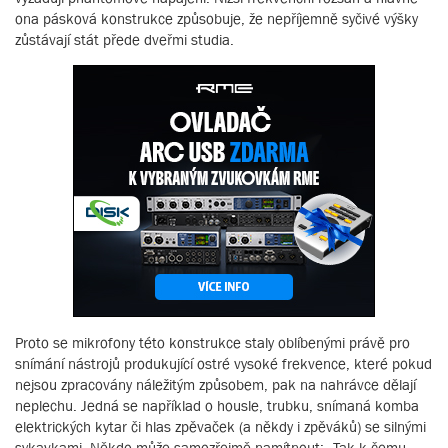
ona pásková konstrukce způsobuje, že nepříjemně syčivé výšky
zůstávají stát přede dveřmi studia.
Proto se mikrofony této konstrukce staly oblíbenými právě pro
snímání nástrojů produkující ostré vysoké frekvence, které pokud
nejsou zpracovány náležitým způsobem, pak na nahrávce dělají
neplechu. Jedná se například o housle, trubku, snímaná komba
elektrických kytar či hlas zpěvaček (a někdy i zpěváků) se silnými
sykavkami. Někdo může samozřejmě namítnout: „Tak k čemu