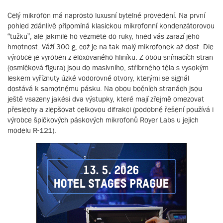
Celý mikrofon má naprosto luxusní bytelné provedení. Na první
pohled zdánlivě připomíná klasickou mikrofonní kondenzátorovou
“tužku”, ale jakmile ho vezmete do ruky, hned vás zarazí jeho
hmotnost. Váží 300 g, což je na tak malý mikrofonek až dost. Dle
výrobce je vyroben z eloxovaného hliníku. Z obou snímacích stran
(osmičková figura) jsou do masivního, stříbrného těla s vysokým
leskem vyříznuty úzké vodorovné otvory, kterými se signál
dostává k samotnému pásku. Na obou bočních stranách jsou
ještě vsazeny jakési dva výstupky, které mají zřejmě omezovat
přeslechy a zlepšovat celkovou difrakci (podobné řešení používá i
výrobce špičkových páskových mikrofonů Royer Labs u jejich
modelu R-121).