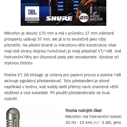
Mikrofon je dlouhý 170 mm a má v průměru 27 mm (některé
prospekty udávají 37 mm, ale já si to skutečně jako vždy
přeměřil). Na přední straně (u mikrofonu této konstrukce však
mají obě strany stejnou funkčnost) je malý přepínač VT/+dB. Jiné
frekvenční filtry ani útlumové pady zde nenaleznete. Výrobce ctí
stylovou čistotu.
Poloha VT, čili Vintage, je určena pro pasivní provoz a poloha +dB
aktivuje signálový předzesilovač. Toto předzesílení je dobré
například v terénu, kde každý další přístroj navíc znamená větší
složitost a vice kabeláže. Při použití předzesilovače se zvuk
rozsvítí.
Trocha nutných čísel
Mikrofon má frekvenční rozsah:
30 Hz - 15 kHz (+/- 3 dB), jeho