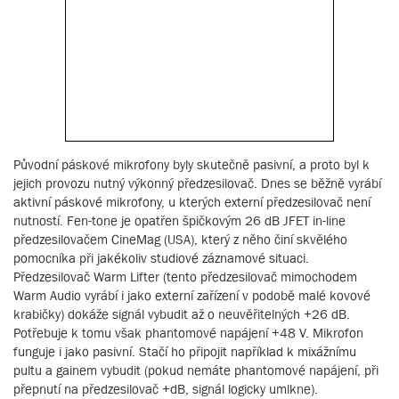
Původní páskové mikrofony byly skutečně pasivní, a proto byl k
jejich provozu nutný výkonný předzesilovač. Dnes se běžně vyrábí
aktivní páskové mikrofony, u kterých externí předzesilovač není
nutností. Fen-tone je opatřen špičkovým 26 dB JFET in-line
předzesilovačem CineMag (USA), který z něho činí skvělého
pomocníka při jakékoliv studiové záznamové situaci.
Předzesilovač Warm Lifter (tento předzesilovač mimochodem
Warm Audio vyrábí i jako externí zařízení v podobě malé kovové
krabičky) dokáže signál vybudit až o neuvěřitelných +26 dB.
Potřebuje k tomu však phantomové napájení +48 V. Mikrofon
funguje i jako pasivní. Stačí ho připojit například k mixážnímu
pultu a gainem vybudit (pokud nemáte phantomové napájení, při
přepnutí na předzesilovač +dB, signál logicky umlkne).