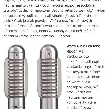
Když se řekne páskový mikrofon, tak někteří, studiového světa
nepříliš znalí zvukaři, zakroutí hlavou a řeknou, že podobné
„staroby“ už dávno nepoužívají. Jsou to většinou „osmičky“, nedají
se pořádně vybudit, šumí, mají zahuhlaný zvuk a já nevím, co
ještě? Opak je však pravdou. Většina dražších páskových
mikrofonů sice má osmičkovou charakteristiku, ale nemusí se
vůbec extrémně budit, nemá zahuhlaný zvuk a nešumí. Náš
dnešní mikrofon je toho názornou ukázkou.
Warm Audio Fen-tone
Ribbon Mic
Výrobci tohoto
mikrofonu našli inspiraci
ve starších legendárních
páskových mikrofonech.
Ale to by nebyli chlapci
od Warm Audia
spokojení, kdyby svůj
produkt doslova
nevytunili novými
komponenty, které
podstatně zvyšují