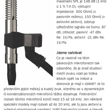
maximální SPL je 148 dB (1 kHz
≤ 1 % T.H.D), výstupní
impedance: 300 Ohmů (v
pasivním režimu), 150 Ohmů (v
aktivním aktivní), odstup
užitečného signálu od šumu: 87
dB, citlivost: pasivní: -47 dBv
Re. 1V/Pa, aktivní: -21 dBv Re.
1V/Pa.
Jdeme nahrávat
Co je vlastně na těch
páskových mikrofonech tak
úžasného, že je znalí studioví
mistři zvuku vzali po tolika
letech opět na milost a
dokonce je mají v oblibě? Je to
především jejich měkký a kulatý zvuk, kterého se u dynamických
či kondenzátorových mikrofonů těžko dosahuje. Frekvenční
rozsah těchto mikrofonů končí mezi 15 až 18 kHz. Jen některé
speciální modely mají rozsah až do 20 kHz, ale ty jsou aktivní a
vyžadují phantomové napájení. Nižší frekvenční rozsah a hlavně