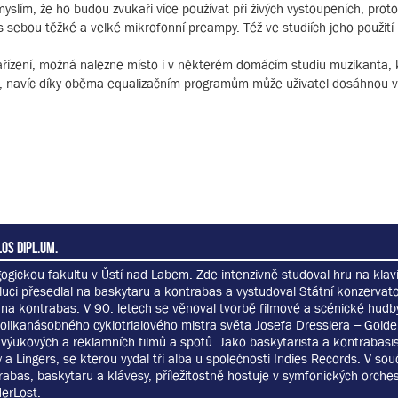
yslím, že ho budou zvukaři více používat při živých vystoupeních, prot
s sebou těžké a velké mikrofonní preampy. Též ve studiích jeho použití 
zařízení, možná nalezne místo i v některém domácím studiu muzikanta, 
, navíc díky oběma equalizačním programům může uživatel dosáhnou v
os dipl.um.
gickou fakultu v Ůstí nad Labem. Zde intenzivně studoval hru na klaví
luci přesedlal na baskytaru a kontrabas a vystudoval Státní konzervato
 na kontrabas. V 90. letech se věnoval tvorbě filmové a scénické hudby.
olikanásobného cyklotrialového mistra světa Josefa Dresslera – Golde
výukových a reklamních filmů a spotů. Jako baskytarista a kontrabasis
a Lingers, se kterou vydal tři alba u společnosti Indies Records. V sou
abas, baskytaru a klávesy, příležitostně hostuje v symfonických orches
erLost.