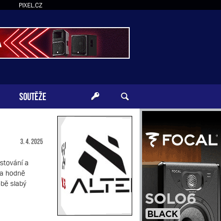
PIXEL.CZ
SOUTĚŽE
3. 4. 2025
stování a
la hodně
obě slabý