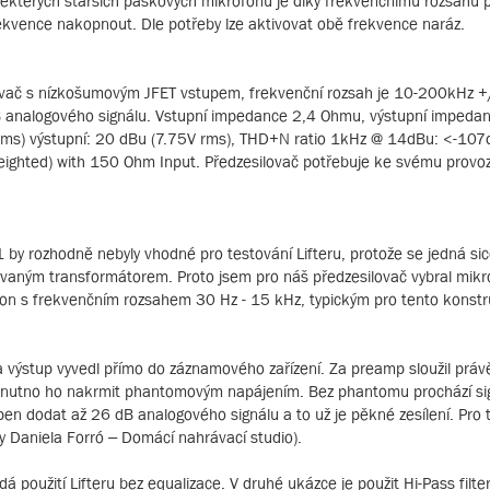
 některých starších páskových mikrofonů je díky frekvenčnímu rozsahu
rekvence nakopnout. Dle potřeby lze aktivovat obě frekvence naráz.
lovač s nízkošumovým JFET vstupem, frekvenční rozsah je 10-200kHz +
 dB analogového signálu. Vstupní impedance 2,4 Ohmu, výstupní imped
 rms) výstupní: 20 dBu (7.75V rms), THD+N ratio 1kHz @ 14dBu: <-107
eighted) with 150 Ohm Input. Předzesilovač potřebuje ke svému provo
by rozhodně nebyly vhodné pro testování Lifteru, protože se jedná si
dovaným transformátorem. Proto jsem pro náš předzesilovač vybral mikr
ofon s frekvenčním rozsahem 30 Hz - 15 kHz, typickým pro tento konst
 a výstup vyvedl přímo do záznamového zařízení. Za preamp sloužil prá
, je nutno ho nakrmit phantomovým napájením. Bez phantomu prochází si
open dodat až 26 dB analogového signálu a to už je pěkné zesílení. Pro 
y Daniela Forró – Domácí nahrávací studio).
á použití Lifteru bez equalizace. V druhé ukázce je použit Hi-Pass filt