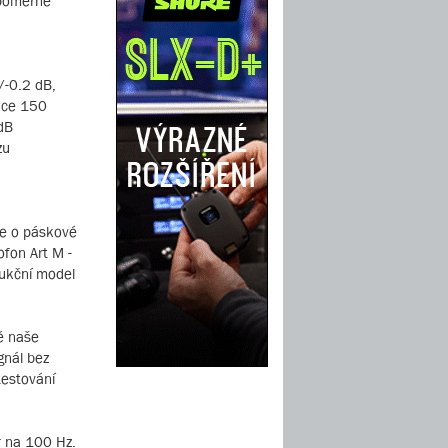
 poměrně
/-0.2 dB,
ance 150
dB
zu
ce o páskové
ofon Art M -
rukční model
vě naše
gnál bez
testování
er na 100 Hz.