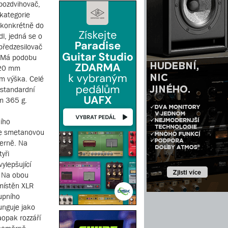
 pozdvihovač,
kategorie
, konkrétně do
dl, jedná se o
 předzesilovač
. Má podobu
120 mm
m výška. Celé
 standardní
em 365 g.
ího
le smetanovou
černě. Na
yři
ylepšující
. Na obou
umístěn XLR
upního
unguje jako
aopak rozzáří