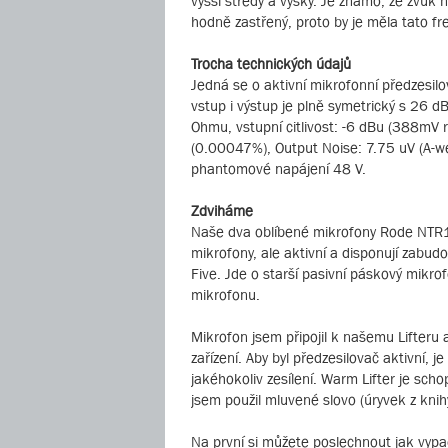
vyšší středy a výšky. Je známo, že zvuk
hodně zastřený, proto by je měla tato f
Trocha technických údajů
Jedná se o aktivní mikrofonní předzesi
vstup i výstup je plně symetrický s 26
Ohmu, vstupní citlivost: -6 dBu (388mV
(0.00047%), Output Noise: 7.75 uV (A-w
phantomové napájení 48 V.
Zdviháme
Naše dva oblíbené mikrofony Rode NTR1 
mikrofony, ale aktivní a disponují zabu
Five. Jde o starší pasivní páskový mikr
mikrofonu.
Mikrofon jsem připojil k našemu Lifteru
zařízení. Aby byl předzesilovač aktivní
jakéhokoliv zesílení. Warm Lifter je sch
jsem použil mluvené slovo (úryvek z knih
Na první si můžete poslechnout jak vypad