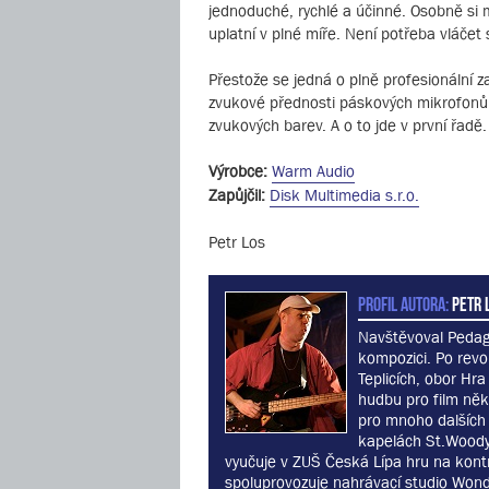
jednoduché, rychlé a účinné. Osobně si m
uplatní v plné míře. Není potřeba vláčet 
Přestože se jedná o plně profesionální 
zvukové přednosti páskových mikrofonů
zvukových barev. A o to jde v první řadě.
Výrobce:
Warm Audio
Zapůjčil:
Disk Multimedia s.r.o.
Petr Los
PROFIL AUTORA:
Petr L
Navštěvoval Pedago
kompozici. Po revo
Teplicích, obor Hra
hudbu pro film něk
pro mnoho dalších 
kapelách St.Woody 
vyučuje v ZUŠ Česká Lípa hru na kontr
spoluprovozuje nahrávací studio Wond