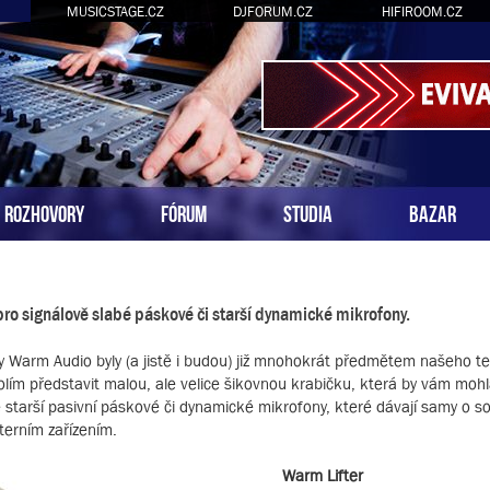
MUSICSTAGE.CZ
DJFORUM.CZ
HIFIROOM.CZ
ROZHOVORY
FÓRUM
STUDIA
BAZAR
 pro signálově slabé páskové či starší dynamické mikrofony.
my Warm Audio byly (a jistě i budou) již mnohokrát předmětem našeho te
lím představit malou, ale velice šikovnou krabičku, která by vám moh
 starší pasivní páskové či dynamické mikrofony, které dávají samy o s
xterním zařízením.
Warm Lifter