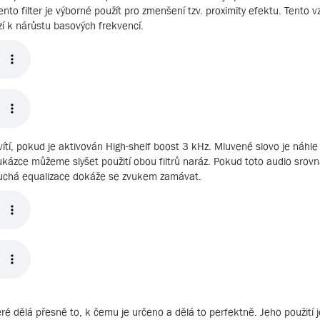
Tento filter je výborné použít pro zmenšení tzv. proximity efektu. Tento 
zí k nárůstu basových frekvencí.
svítí, pokud je aktivován High-shelf boost 3 kHz. Mluvené slovo je náhle
 ukázce můžeme slyšet použití obou filtrů naráz. Pokud toto audio srovn
oduchá equalizace dokáže se zvukem zamávat.
eré dělá přesně to, k čemu je určeno a dělá to perfektně. Jeho použití j