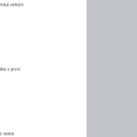
vzniká velkým
áte s první
e velice