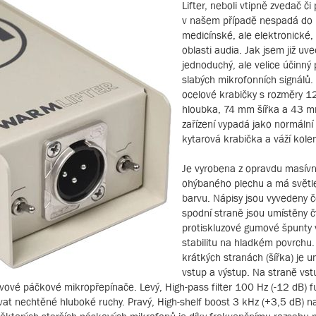
Lifter, neboli vtipně zvedač či
v našem případě nespadá do 
medicínské, ale elektronické
oblasti audia. Jak jsem již uve
jednoduchý, ale velice účinný
slabých mikrofonních signálů
ocelové krabičky s rozměry 
hloubka, 74 mm šířka a 43 m
zařízení vypadá jako normální
kytarová krabička a váží kol
Je vyrobena z opravdu masívn
ohýbaného plechu a má svět
barvu. Nápisy jsou vyvedeny 
spodní straně jsou umístěny čt
protiskluzové gumové špunty v
stabilitu na hladkém povrchu
krátkých stranách (šířka) je 
vstup a výstup. Na straně vst
vové páčkové mikropřepínače. Levý, High-pass filter 100 Hz (-12 dB) f
at nechtěné hluboké ruchy. Pravý, High-shelf boost 3 kHz (+3,5 dB) n