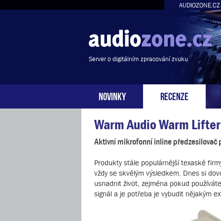
AUDIOZONE.CZ
Server o digitálním zpracování zvuku
NOVINKY
RECENZE
Warm Audio Warm Lifter
Aktivní mikrofonní inline předzesilovač
Produkty stále populárnější texaské fir
vždy se skvělým výsledkem. Dnes si dovo
usnadnit život, zejména pokud používáte
signál a je potřeba je vybudit nějakým e