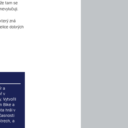
ože tam se
nevylučuji.
který zná
elice dobrých
r a
ř v
 Vytvořil
n Bike a
ta hrál v
časnosti
trech, a