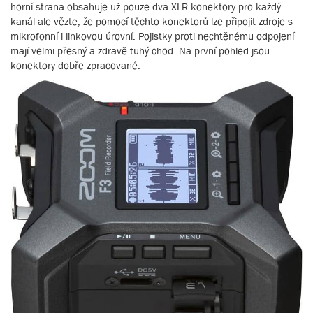
horní strana obsahuje už pouze dva XLR konektory pro každý
kanál ale vězte, že pomocí těchto konektorů lze připojit zdroje s
mikrofonní i linkovou úrovní. Pojistky proti nechtěnému odpojení
mají velmi přesný a zdravě tuhý chod. Na první pohled jsou
konektory dobře zpracované.