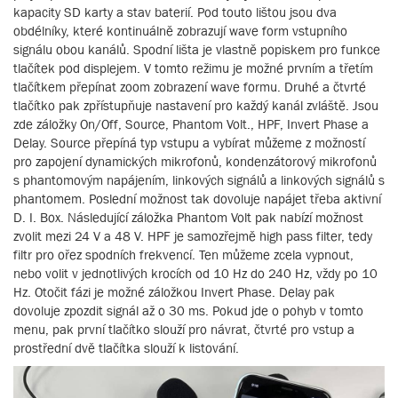
kapacity SD karty a stav baterií. Pod touto lištou jsou dva
obdélníky, které kontinuálně zobrazují wave form vstupního
signálu obou kanálů. Spodní lišta je vlastně popiskem pro funkce
tlačítek pod displejem. V tomto režimu je možné prvním a třetím
tlačítkem přepínat zoom zobrazení wave formu. Druhé a čtvrté
tlačítko pak zpřístupňuje nastavení pro každý kanál zvláště. Jsou
zde záložky On/Off, Source, Phantom Volt., HPF, Invert Phase a
Delay. Source přepíná typ vstupu a vybírat můžeme z možností
pro zapojení dynamických mikrofonů, kondenzátorový mikrofonů
s phantomovým napájením, linkových signálů a linkových signálů s
phantomem. Poslední možnost tak dovoluje napájet třeba aktivní
D. I. Box. Následující záložka Phantom Volt pak nabízí možnost
zvolit mezi 24 V a 48 V. HPF je samozřejmě high pass filter, tedy
filtr pro ořez spodních frekvencí. Ten můžeme zcela vypnout,
nebo volit v jednotlivých krocích od 10 Hz do 240 Hz, vždy po 10
Hz. Otočit fázi je možné záložkou Invert Phase. Delay pak
dovoluje zpozdit signál až o 30 ms. Pokud jde o pohyb v tomto
menu, pak první tlačítko slouží pro návrat, čtvrté pro vstup a
prostřední dvě tlačítka slouží k listování.