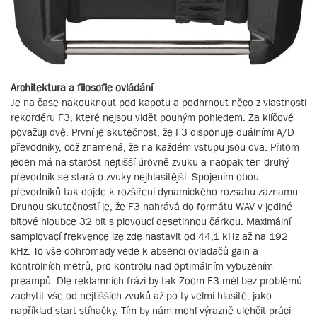
Architektura a filosofie ovládání
Je na čase nakouknout pod kapotu a podhrnout něco z vlastností
rekordéru F3, které nejsou vidět pouhým pohledem. Za klíčové
považuji dvě. První je skutečnost, že F3 disponuje duálními A/D
převodníky, což znamená, že na každém vstupu jsou dva. Přitom
jeden má na starost nejtišší úrovně zvuku a naopak ten druhý
převodník se stará o zvuky nejhlasitější. Spojením obou
převodníků tak dojde k rozšíření dynamického rozsahu záznamu.
Druhou skutečností je, že F3 nahrává do formátu WAV v jediné
bitové hloubce 32 bit s plovoucí desetinnou čárkou. Maximální
samplovací frekvence lze zde nastavit od 44,1 kHz až na 192
kHz. To vše dohromady vede k absenci ovladačů gain a
kontrolních metrů, pro kontrolu nad optimálním vybuzením
preampů. Dle reklamních frází by tak Zoom F3 měl bez problémů
zachytit vše od nejtišších zvuků až po ty velmi hlasité, jako
například start stíhačky. Tím by nám mohl výrazně ulehčit práci