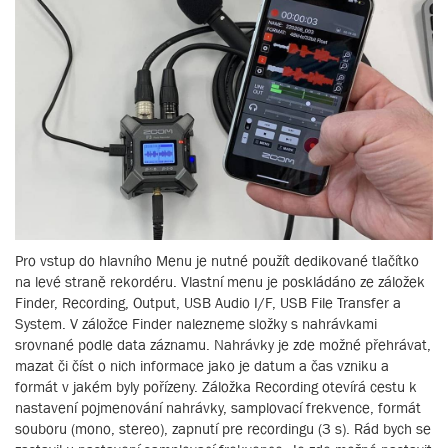
Pro vstup do hlavního Menu je nutné použít dedikované tlačítko
na levé straně rekordéru. Vlastní menu je poskládáno ze záložek
Finder, Recording, Output, USB Audio I/F, USB File Transfer a
System. V záložce Finder nalezneme složky s nahrávkami
srovnané podle data záznamu. Nahrávky je zde možné přehrávat,
mazat či číst o nich informace jako je datum a čas vzniku a
formát v jakém byly pořízeny. Záložka Recording otevírá cestu k
nastavení pojmenování nahrávky, samplovací frekvence, formát
souboru (mono, stereo), zapnutí pre recordingu (3 s). Rád bych se