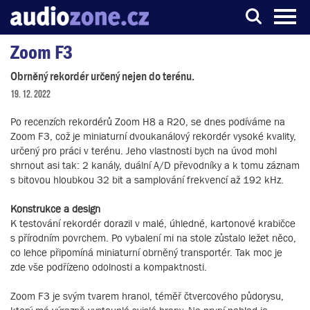
Zoom F3
Server o digitálním zpracování zvuku
Obrněný rekordér určený nejen do terénu.
19. 12. 2022
Po recenzích rekordérů Zoom H8 a R20, se dnes podíváme na
Zoom F3, což je miniaturní dvoukanálový rekordér vysoké kvality,
určený pro práci v terénu. Jeho vlastnosti bych na úvod mohl
shrnout asi tak: 2 kanály, duální A/D převodníky a k tomu záznam
s bitovou hloubkou 32 bit a samplování frekvencí až 192 kHz.
Konstrukce a design
K testování rekordér dorazil v malé, úhledné, kartonové krabičce
s přírodním povrchem. Po vybalení mi na stole zůstalo ležet něco,
co lehce připomíná miniaturní obrněný transportér. Tak moc je
zde vše podřízeno odolnosti a kompaktnosti.
Zoom F3 je svým tvarem hranol, téměř čtvercového půdorysu,