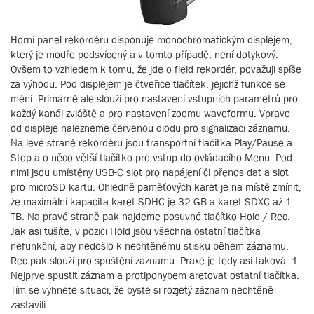
Horní panel rekordéru disponuje monochromatickým displejem,
který je modře podsvícený a v tomto případě, není dotykový.
Ovšem to vzhledem k tomu, že jde o field rekordér, považuji spíše
za výhodu. Pod displejem je čtveřice tlačítek, jejichž funkce se
mění. Primárně ale slouží pro nastavení vstupních parametrů pro
každý kanál zvláště a pro nastavení zoomu waveformu. Vpravo
od displeje nalezneme červenou diodu pro signalizaci záznamu.
Na levé straně rekordéru jsou transportní tlačítka Play/Pause a
Stop a o něco větší tlačítko pro vstup do ovládacího Menu. Pod
nimi jsou umístěny USB-C slot pro napájení či přenos dat a slot
pro microSD kartu. Ohledně paměťových karet je na místě zmínit,
že maximální kapacita karet SDHC je 32 GB a karet SDXC až 1
TB. Na pravé straně pak najdeme posuvné tlačítko Hold / Rec.
Jak asi tušíte, v pozici Hold jsou všechna ostatní tlačítka
nefunkční, aby nedošlo k nechtěnému stisku během záznamu.
Rec pak slouží pro spuštění záznamu. Praxe je tedy asi taková: 1.
Nejprve spustit záznam a protipohybem aretovat ostatní tlačítka.
Tím se vyhnete situaci, že byste si rozjetý záznam nechtěně
zastavili.