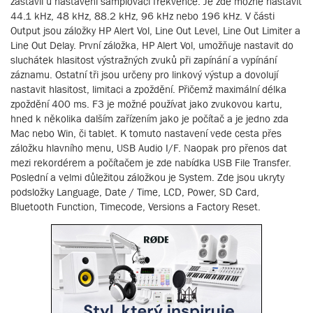
zastavil u nastavení samplovací frekvence. Je zde možné nastavit
44.1 kHz, 48 kHz, 88.2 kHz, 96 kHz nebo 196 kHz. V části
Output jsou záložky HP Alert Vol, Line Out Level, Line Out Limiter a
Line Out Delay. První záložka, HP Alert Vol, umožňuje nastavit do
sluchátek hlasitost výstražných zvuků při zapínání a vypínání
záznamu. Ostatní tři jsou určeny pro linkový výstup a dovolují
nastavit hlasitost, limitaci a zpoždění. Přičemž maximální délka
zpoždění 400 ms. F3 je možné používat jako zvukovou kartu,
hned k několika dalším zařízením jako je počítač a je jedno zda
Mac nebo Win, či tablet. K tomuto nastavení vede cesta přes
záložku hlavního menu, USB Audio I/F. Naopak pro přenos dat
mezi rekordérem a počítačem je zde nabídka USB File Transfer.
Poslední a velmi důležitou záložkou je System. Zde jsou ukryty
podsložky Language, Date / Time, LCD, Power, SD Card,
Bluetooth Function, Timecode, Versions a Factory Reset.