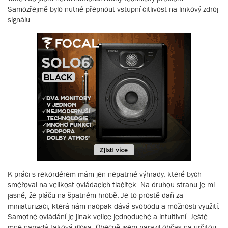
Samozřejmě bylo nutné přepnout vstupní citlivost na linkový zdroj
signálu.
K práci s rekordérem mám jen nepatrné výhrady, které bych
směřoval na velikost ovládacích tlačítek. Na druhou stranu je mi
jasné, že pláču na špatném hrobě. Je to prostě daň za
miniaturizaci, která nám naopak dává svobodu a možnosti využití.
Samotné ovládání je jinak velice jednoduché a intuitivní. Ještě
mne napadá taková glosa. Obecně jsem narazil občas na určitou