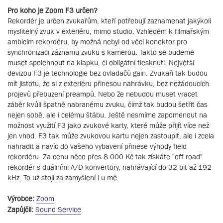
Pro koho je Zoom F3 určen?
Rekordér je určen zvukařům, kteří potřebují zaznamenat jakýkoli
myslitelný zvuk v exteriéru, mimo studio. Vzhledem k filmařským
ambicím rekordéru, by možná nebyl od věci konektor pro
synchronizaci záznamu zvuku s kamerou. Takto se budeme
muset spolehnout na klapku, či obligátní tlesknutí. Největší
devizou F3 je technologie bez ovladačů gain. Zvukaři tak budou
mít jistotu, že si z exteriéru přinesou nahrávku, bez nežádoucích
projevů přebuzení preampů. Nebo že nebudou muset vracet
záběr kvůli špatně nabranému zvuku, čímž tak budou šetřit čas
nejen sobě, ale i celému štábu. Ještě nesmíme zapomenout na
možnost využití F3 jako zvukové karty, které může přijít více než
jen vhod. F3 tak může zvukovou kartu nejen zastoupit, ale i zcela
nahradit a navíc do vašeho vybavení přinese výhody field
rekordéru. Za cenu něco přes 8.000 Kč tak získáte "off road"
rekordér s duálními A/D konvertory, nahrávající do 32 bit až 192
kHz. To už stojí za zamyšlení i u mě.
Výrobce:
Zoom
Zapůjčil:
Sound Service