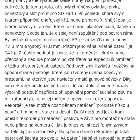
který má výrazně vystouplé svislé hrany. Na první pohled je
patrné, že je tomu proto, aby byly chráněny ovládací prvky,
konektory a slot pro mirco SD kartu. Při pohledu shora svým
tvarem připomíná ondřejský kříž, nebo písmeno X. Vnější obal je
tvořen kovovým rámem, který tak chrání plastové části, tlačítka a
konektory. Škoda jen, že displej není zapuštěný pod povrch rámu.
Byl by tak chráněn mnohem lépe. F3 je široký 75 mm, dlouhý
77,3 mm a vysoký 47,8 mm. Přitom jeho váha, včetně baterií, je
242 g. Z těchto hodnot je jasné, že rekordér je velmi snadno
přenosný a nebude problém ho vzít třeba na expedici či natáčení
v těžko přístupných oblastech. Rád bych zmínil zvláštní nožičky na
spodní straně přístroje, které jsou tvořeny dvěma kovovými
hrazdami, na kterých jsou navlečeny malé gumové návleky. Díky
nim rekordér neklouže po hladké desce stolu. Zmíněné hrazdy
výborně poslouží například při upevnění pomocí suchého zipu na
mikrofonní tyč, nebo jej můžeme upevnit na kožený opasek.
Rekordér je tak možné nosit během natáčení “proklatě nízko u
pasu” a tím ho mít stále na dosah. Další možností jak a kam
umístit rekordér při natáčení, poskytuje závit pro montáž na stativ
nebo přímo na kameru či, jak je dnes velmi rozšířeným zvykem,
na tělo digitální zrcadlovky. Na spodní straně rekordéru je také
bateriová šachta pro dvojici AA baterií. Napájet rekordér je možné