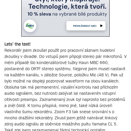
Lets’ the test!
Rekordér jsem zkoušel použít pro pracovní záznam hudební
zkoušky v divadle. Do vstupů jsem připojil stereo pár mikrofonů. V
mém případě šlo kondenzátorové tužky Haun MBC 660,
postavené do ORTF stereo systému. Nejprve jsem musel nastavit
na každém kanálu, v záložce Source, položku Mic (48 V). Pak už
bylo možné na displeji pozorovat waveform na obou kanálech.
Obsluha tak má permanentní, vizuální kontrolu nad příchozím
audio signálem, bez nutnosti zabývat se nastavením vstupní
citlivosti preampu. Zaznamenaný zvuk byl naprosto bez problémů
a zněl čistě. K tomu přispívá, mimo jiné, také nízká úroveň
vlastního šumu rekordéru. Zoom F3 tak snese srovnání s o
mnoho dražšími rekordéry. Zkusil jsem ještě nahrávat linkový
zdroj audio signálu ze sběrnice mixážního pultu Yamaha CL 5.
Také zde jsem nezaznamenal žádný technický problém.