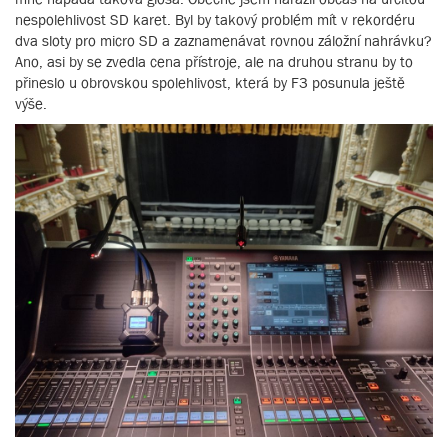
nespolehlivost SD karet. Byl by takový problém mít v rekordéru
dva sloty pro micro SD a zaznamenávat rovnou záložní nahrávku?
Ano, asi by se zvedla cena přístroje, ale na druhou stranu by to
přineslo u obrovskou spolehlivost, která by F3 posunula ještě
výše.