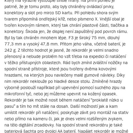
který má výrazně vystouplé svislé hrany. Na první pohled je
patrné, že je tomu proto, aby byly chráněny ovládací prvky,
konektory a slot pro mirco SD kartu. Při pohledu shora svým
tvarem připomíná ondřejský kříž, nebo písmeno X. Vnější obal je
tvořen kovovým rámem, který tak chrání plastové části, tlačítka a
konektory. Škoda jen, že displej není zapuštěný pod povrch rámu.
Byl by tak chráněn mnohem lépe. F3 je široký 75 mm, dlouhý
77,3 mm a vysoký 47,8 mm. Přitom jeho váha, včetně baterií, je
242 g. Z těchto hodnot je jasné, že rekordér je velmi snadno
přenosný a nebude problém ho vzít třeba na expedici či natáčení
v těžko přístupných oblastech. Rád bych zmínil zvláštní nožičky na
spodní straně přístroje, které jsou tvořeny dvěma kovovými
hrazdami, na kterých jsou navlečeny malé gumové návleky. Díky
nim rekordér neklouže po hladké desce stolu. Zmíněné hrazdy
výborně poslouží například při upevnění pomocí suchého zipu na
mikrofonní tyč, nebo jej můžeme upevnit na kožený opasek.
Rekordér je tak možné nosit během natáčení “proklatě nízko u
pasu” a tím ho mít stále na dosah. Další možností jak a kam
umístit rekordér při natáčení, poskytuje závit pro montáž na stativ
nebo přímo na kameru či, jak je dnes velmi rozšířeným zvykem,
na tělo digitální zrcadlovky. Na spodní straně rekordéru je také
bateriová šachta pro dvojici AA baterií. Napájet rekordér je možné