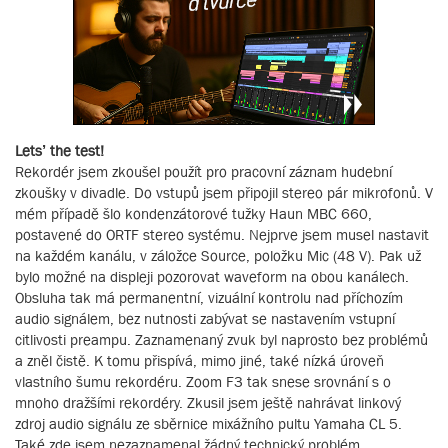
Lets’ the test!
Rekordér jsem zkoušel použít pro pracovní záznam hudební
zkoušky v divadle. Do vstupů jsem připojil stereo pár mikrofonů. V
mém případě šlo kondenzátorové tužky Haun MBC 660,
postavené do ORTF stereo systému. Nejprve jsem musel nastavit
na každém kanálu, v záložce Source, položku Mic (48 V). Pak už
bylo možné na displeji pozorovat waveform na obou kanálech.
Obsluha tak má permanentní, vizuální kontrolu nad příchozím
audio signálem, bez nutnosti zabývat se nastavením vstupní
citlivosti preampu. Zaznamenaný zvuk byl naprosto bez problémů
a zněl čistě. K tomu přispívá, mimo jiné, také nízká úroveň
vlastního šumu rekordéru. Zoom F3 tak snese srovnání s o
mnoho dražšími rekordéry. Zkusil jsem ještě nahrávat linkový
zdroj audio signálu ze sběrnice mixážního pultu Yamaha CL 5.
Také zde jsem nezaznamenal žádný technický problém.