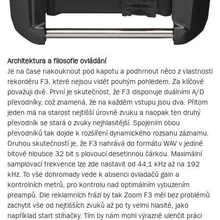
Architektura a filosofie ovládání
Je na čase nakouknout pod kapotu a podhrnout něco z vlastností
rekordéru F3, které nejsou vidět pouhým pohledem. Za klíčové
považuji dvě. První je skutečnost, že F3 disponuje duálními A/D
převodníky, což znamená, že na každém vstupu jsou dva. Přitom
jeden má na starost nejtišší úrovně zvuku a naopak ten druhý
převodník se stará o zvuky nejhlasitější. Spojením obou
převodníků tak dojde k rozšíření dynamického rozsahu záznamu.
Druhou skutečností je, že F3 nahrává do formátu WAV v jediné
bitové hloubce 32 bit s plovoucí desetinnou čárkou. Maximální
samplovací frekvence lze zde nastavit od 44,1 kHz až na 192
kHz. To vše dohromady vede k absenci ovladačů gain a
kontrolních metrů, pro kontrolu nad optimálním vybuzením
preampů. Dle reklamních frází by tak Zoom F3 měl bez problémů
zachytit vše od nejtišších zvuků až po ty velmi hlasité, jako
například start stíhačky. Tím by nám mohl výrazně ulehčit práci