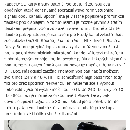
kapacity SD karty a stav baterií. Pod touto lištou jsou dva
obdélníky, které kontinuálně zobrazují wave form vstupního
signálu obou kanálů. Spodní lišta je vlastně popiskem pro funkce
tlačítek pod displejem. V tomto režimu je možné prvním a třetím
tlačítkem přepínat zoom zobrazení wave formu. Druhé a čtvrté
tlačítko pak zpřístupňuje nastavení pro každý kanál zvláště. Jsou
zde záložky On/Off, Source, Phantom Volt., HPF, Invert Phase a
Delay. Source přepíná typ vstupu a vybírat můžeme z možností
pro zapojení dynamických mikrofonů, kondenzátorový mikrofonů
s phantomovým napájením, linkových signálů a linkových signálů s
phantomem. Poslední možnost tak dovoluje napájet třeba aktivní
D. I. Box. Následující záložka Phantom Volt pak nabízí možnost
zvolit mezi 24 V a 48 V. HPF je samozřejmě high pass filter, tedy
filtr pro ořez spodních frekvencí. Ten můžeme zcela vypnout,
nebo volit v jednotlivých krocích od 10 Hz do 240 Hz, vždy po 10
Hz. Otočit fázi je možné záložkou Invert Phase. Delay pak
dovoluje zpozdit signál až o 30 ms. Pokud jde o pohyb v tomto
menu, pak první tlačítko slouží pro návrat, čtvrté pro vstup a
prostřední dvě tlačítka slouží k listování.