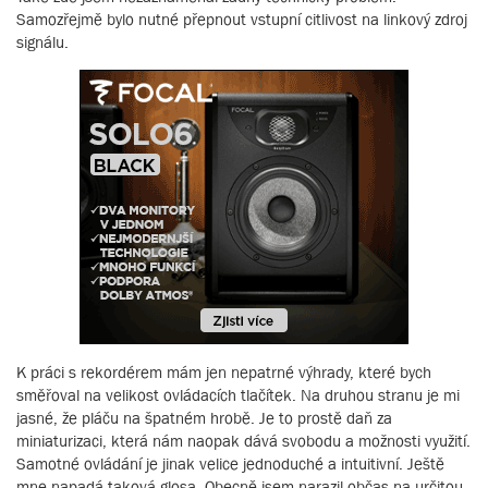
Samozřejmě bylo nutné přepnout vstupní citlivost na linkový zdroj
signálu.
K práci s rekordérem mám jen nepatrné výhrady, které bych
směřoval na velikost ovládacích tlačítek. Na druhou stranu je mi
jasné, že pláču na špatném hrobě. Je to prostě daň za
miniaturizaci, která nám naopak dává svobodu a možnosti využití.
Samotné ovládání je jinak velice jednoduché a intuitivní. Ještě
mne napadá taková glosa. Obecně jsem narazil občas na určitou