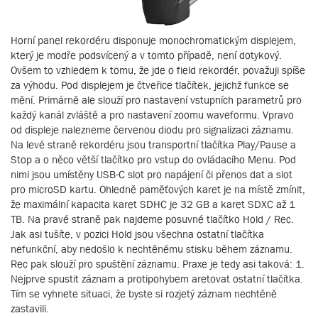
Horní panel rekordéru disponuje monochromatickým displejem,
který je modře podsvícený a v tomto případě, není dotykový.
Ovšem to vzhledem k tomu, že jde o field rekordér, považuji spíše
za výhodu. Pod displejem je čtveřice tlačítek, jejichž funkce se
mění. Primárně ale slouží pro nastavení vstupních parametrů pro
každý kanál zvláště a pro nastavení zoomu waveformu. Vpravo
od displeje nalezneme červenou diodu pro signalizaci záznamu.
Na levé straně rekordéru jsou transportní tlačítka Play/Pause a
Stop a o něco větší tlačítko pro vstup do ovládacího Menu. Pod
nimi jsou umístěny USB-C slot pro napájení či přenos dat a slot
pro microSD kartu. Ohledně paměťových karet je na místě zmínit,
že maximální kapacita karet SDHC je 32 GB a karet SDXC až 1
TB. Na pravé straně pak najdeme posuvné tlačítko Hold / Rec.
Jak asi tušíte, v pozici Hold jsou všechna ostatní tlačítka
nefunkční, aby nedošlo k nechtěnému stisku během záznamu.
Rec pak slouží pro spuštění záznamu. Praxe je tedy asi taková: 1.
Nejprve spustit záznam a protipohybem aretovat ostatní tlačítka.
Tím se vyhnete situaci, že byste si rozjetý záznam nechtěně
zastavili.