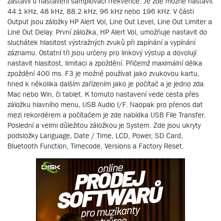
zastavil u nastavení samplovací frekvence. Je zde možné nastavit
44.1 kHz, 48 kHz, 88.2 kHz, 96 kHz nebo 196 kHz. V části
Output jsou záložky HP Alert Vol, Line Out Level, Line Out Limiter a
Line Out Delay. První záložka, HP Alert Vol, umožňuje nastavit do
sluchátek hlasitost výstražných zvuků při zapínání a vypínání
záznamu. Ostatní tři jsou určeny pro linkový výstup a dovolují
nastavit hlasitost, limitaci a zpoždění. Přičemž maximální délka
zpoždění 400 ms. F3 je možné používat jako zvukovou kartu,
hned k několika dalším zařízením jako je počítač a je jedno zda
Mac nebo Win, či tablet. K tomuto nastavení vede cesta přes
záložku hlavního menu, USB Audio I/F. Naopak pro přenos dat
mezi rekordérem a počítačem je zde nabídka USB File Transfer.
Poslední a velmi důležitou záložkou je System. Zde jsou ukryty
podsložky Language, Date / Time, LCD, Power, SD Card,
Bluetooth Function, Timecode, Versions a Factory Reset.