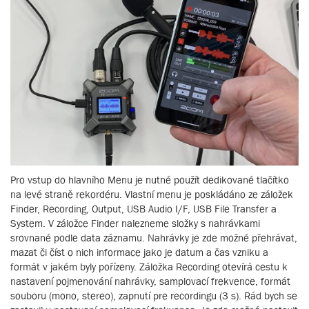
Pro vstup do hlavního Menu je nutné použít dedikované tlačítko
na levé straně rekordéru. Vlastní menu je poskládáno ze záložek
Finder, Recording, Output, USB Audio I/F, USB File Transfer a
System. V záložce Finder nalezneme složky s nahrávkami
srovnané podle data záznamu. Nahrávky je zde možné přehrávat,
mazat či číst o nich informace jako je datum a čas vzniku a
formát v jakém byly pořízeny. Záložka Recording otevírá cestu k
nastavení pojmenování nahrávky, samplovací frekvence, formát
souboru (mono, stereo), zapnutí pre recordingu (3 s). Rád bych se