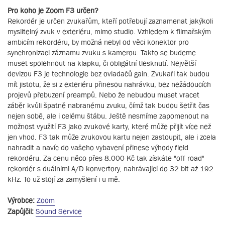
Pro koho je Zoom F3 určen?
Rekordér je určen zvukařům, kteří potřebují zaznamenat jakýkoli
myslitelný zvuk v exteriéru, mimo studio. Vzhledem k filmařským
ambicím rekordéru, by možná nebyl od věci konektor pro
synchronizaci záznamu zvuku s kamerou. Takto se budeme
muset spolehnout na klapku, či obligátní tlesknutí. Největší
devizou F3 je technologie bez ovladačů gain. Zvukaři tak budou
mít jistotu, že si z exteriéru přinesou nahrávku, bez nežádoucích
projevů přebuzení preampů. Nebo že nebudou muset vracet
záběr kvůli špatně nabranému zvuku, čímž tak budou šetřit čas
nejen sobě, ale i celému štábu. Ještě nesmíme zapomenout na
možnost využití F3 jako zvukové karty, které může přijít více než
jen vhod. F3 tak může zvukovou kartu nejen zastoupit, ale i zcela
nahradit a navíc do vašeho vybavení přinese výhody field
rekordéru. Za cenu něco přes 8.000 Kč tak získáte "off road"
rekordér s duálními A/D konvertory, nahrávající do 32 bit až 192
kHz. To už stojí za zamyšlení i u mě.
Výrobce:
Zoom
Zapůjčil:
Sound Service