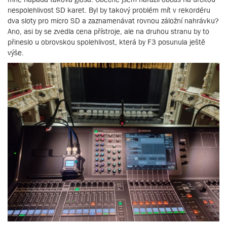
nespolehlivost SD karet. Byl by takový problém mít v rekordéru
dva sloty pro micro SD a zaznamenávat rovnou záložní nahrávku?
Ano, asi by se zvedla cena přístroje, ale na druhou stranu by to
přineslo u obrovskou spolehlivost, která by F3 posunula ještě
výše.