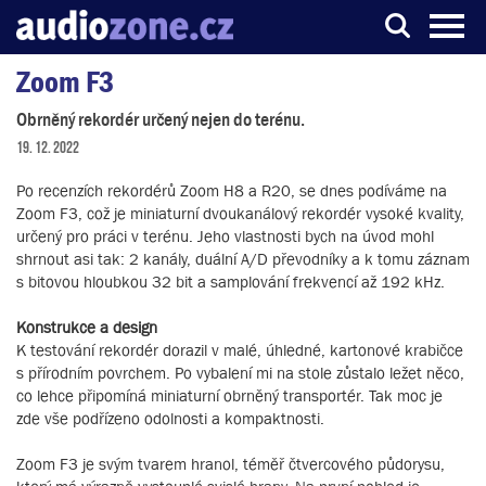
Zoom F3
Server o digitálním zpracování zvuku
Obrněný rekordér určený nejen do terénu.
19. 12. 2022
Po recenzích rekordérů Zoom H8 a R20, se dnes podíváme na
Zoom F3, což je miniaturní dvoukanálový rekordér vysoké kvality,
určený pro práci v terénu. Jeho vlastnosti bych na úvod mohl
shrnout asi tak: 2 kanály, duální A/D převodníky a k tomu záznam
s bitovou hloubkou 32 bit a samplování frekvencí až 192 kHz.
Konstrukce a design
K testování rekordér dorazil v malé, úhledné, kartonové krabičce
s přírodním povrchem. Po vybalení mi na stole zůstalo ležet něco,
co lehce připomíná miniaturní obrněný transportér. Tak moc je
zde vše podřízeno odolnosti a kompaktnosti.
Zoom F3 je svým tvarem hranol, téměř čtvercového půdorysu,