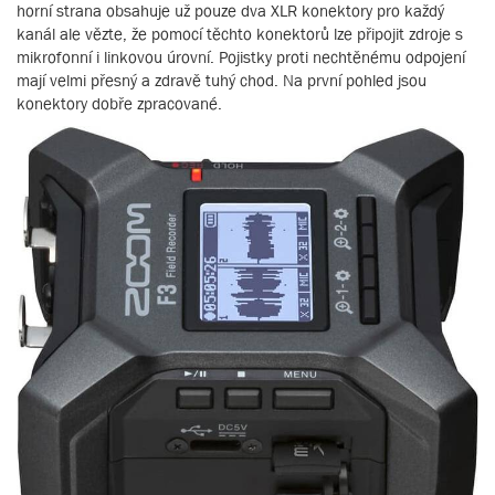
horní strana obsahuje už pouze dva XLR konektory pro každý
kanál ale vězte, že pomocí těchto konektorů lze připojit zdroje s
mikrofonní i linkovou úrovní. Pojistky proti nechtěnému odpojení
mají velmi přesný a zdravě tuhý chod. Na první pohled jsou
konektory dobře zpracované.