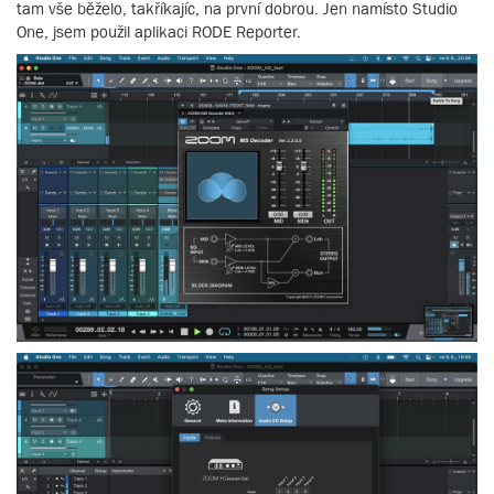
tam vše běželo, takříkajíc, na první dobrou. Jen namísto Studio
One, jsem použil aplikaci RODE Reporter.