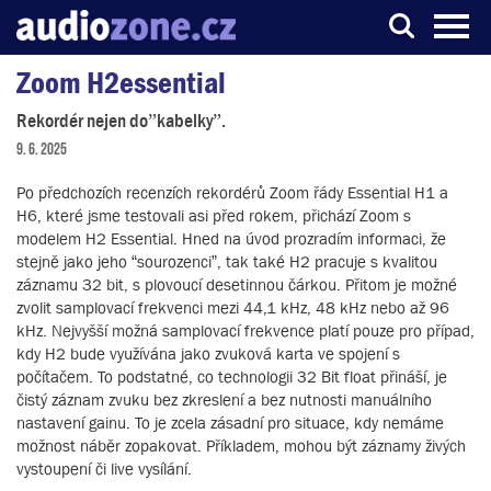
Zoom H2essential
Server o digitálním zpracování zvuku
Rekordér nejen do”kabelky”.
9. 6. 2025
Po předchozích recenzích rekordérů Zoom řády Essential H1 a
H6, které jsme testovali asi před rokem, přichází Zoom s
modelem H2 Essential. Hned na úvod prozradím informaci, že
stejně jako jeho “sourozenci”, tak také H2 pracuje s kvalitou
záznamu 32 bit, s plovoucí desetinnou čárkou. Přitom je možné
zvolit samplovací frekvenci mezi 44,1 kHz, 48 kHz nebo až 96
kHz. Nejvyšší možná samplovací frekvence platí pouze pro případ,
kdy H2 bude využívána jako zvuková karta ve spojení s
počítačem. To podstatné, co technologii 32 Bit float přináší, je
čistý záznam zvuku bez zkreslení a bez nutnosti manuálního
nastavení gainu. To je zcela zásadní pro situace, kdy nemáme
možnost náběr zopakovat. Příkladem, mohou být záznamy živých
vystoupení či live vysílání.