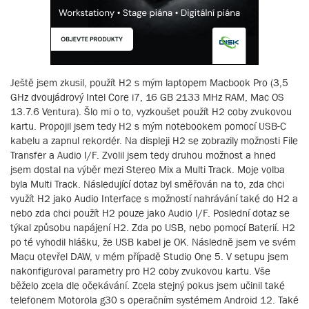
Ještě jsem zkusil, použít H2 s mým laptopem Macbook Pro (3,5
GHz dvoujádrový Intel Core i7, 16 GB 2133 MHz RAM, Mac OS
13.7.6 Ventura). Šlo mi o to, vyzkoušet použít H2 coby zvukovou
kartu. Propojil jsem tedy H2 s mým notebookem pomocí USB-C
kabelu a zapnul rekordér. Na displeji H2 se zobrazily možnosti File
Transfer a Audio I/F. Zvolil jsem tedy druhou možnost a hned
jsem dostal na výběr mezi Stereo Mix a Multi Track. Moje volba
byla Multi Track. Následující dotaz byl směřován na to, zda chci
využít H2 jako Audio Interface s možností nahrávání také do H2 a
nebo zda chci použít H2 pouze jako Audio I/F. Poslední dotaz se
týkal způsobu napájení H2. Zda po USB, nebo pomocí Baterií. H2
po té vyhodil hlášku, že USB kabel je OK. Následně jsem ve svém
Macu otevřel DAW, v mém případě Studio One 5. V setupu jsem
nakonfiguroval parametry pro H2 coby zvukovou kartu. Vše
běželo zcela dle očekávání. Zcela stejný pokus jsem učinil také
telefonem Motorola g30 s operačním systémem Android 12. Také