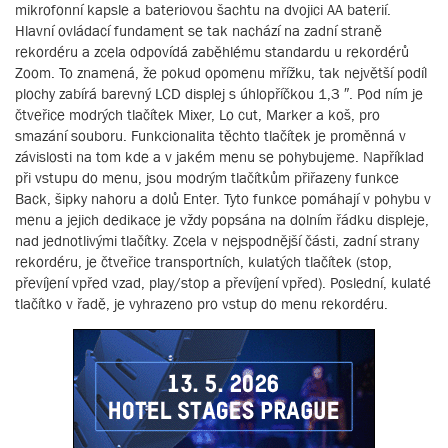
mikrofonní kapsle a bateriovou šachtu na dvojici AA baterií.
Hlavní ovládací fundament se tak nachází na zadní straně
rekordéru a zcela odpovídá zaběhlému standardu u rekordérů
Zoom. To znamená, že pokud opomenu mřížku, tak největší podíl
plochy zabírá barevný LCD displej s úhlopříčkou 1,3 ″. Pod ním je
čtveřice modrých tlačítek Mixer, Lo cut, Marker a koš, pro
smazání souboru. Funkcionalita těchto tlačítek je proměnná v
závislosti na tom kde a v jakém menu se pohybujeme. Například
při vstupu do menu, jsou modrým tlačítkům přiřazeny funkce
Back, šipky nahoru a dolů Enter. Tyto funkce pomáhají v pohybu v
menu a jejich dedikace je vždy popsána na dolním řádku displeje,
nad jednotlivými tlačítky. Zcela v nejspodnější části, zadní strany
rekordéru, je čtveřice transportních, kulatých tlačítek (stop,
převíjení vpřed vzad, play/stop a převíjení vpřed). Poslední, kulaté
tlačítko v řadě, je vyhrazeno pro vstup do menu rekordéru.