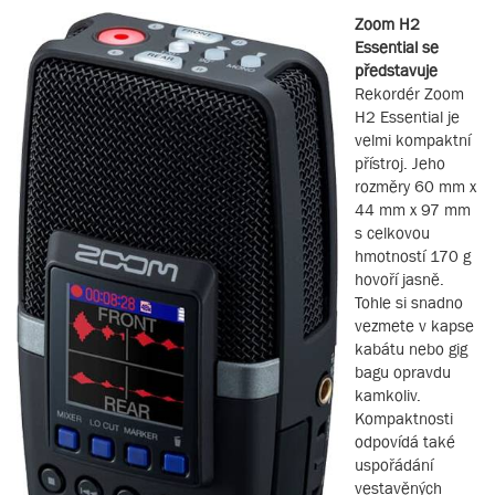
Zoom H2
Essential se
představuje
Rekordér Zoom
H2 Essential je
velmi kompaktní
přístroj. Jeho
rozměry 60 mm x
44 mm x 97 mm
s celkovou
hmotností 170 g
hovoří jasně.
Tohle si snadno
vezmete v kapse
kabátu nebo gig
bagu opravdu
kamkoliv.
Kompaktnosti
odpovídá také
uspořádání
vestavěných