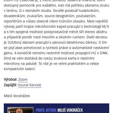
dostupný pomocník pro každého, kdo má potřebu záznamu zvuku
v terénu, či v domácím studiu. Skvělé poslouží hudebníkům,
divadelníkům, zvukařům, sound designérům, youtuberům,
reportérům a vůbec obecně všem tvůrcům obsahu. Mezi největší
výhody patří trojice mikrofonních kapslí pracující s technologií M/S
a s tím spojená možnost postprodukčně měnit šíři stereo záběru
a případně poměr mezi mluvčím a okolním ruchem. Další devizou
je 32bitový záznam pracující s plovoucí desetinnou čárkou. S tím
se pojí zase pohotovost a rychlost práce a automatické nastavení
gainu. A konečně nemohu nezmínit možnost propojení H2 s DAW,
čímž se vám dostává do rukou zvuková karta s vlastními
mikrofony na palubě. To vše je ve velmi praktickém a velice
kompaktním balení.
Výrobce:
Zoom
Zapůjčil:
Sound Service
Miloš Vondráček
PROFIL AUTORA:
Miloš Vondráček