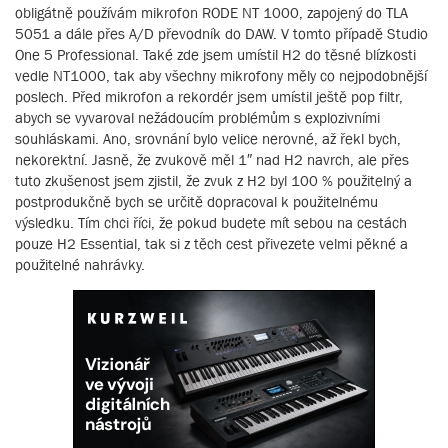
obligátně používám mikrofon RODE NT 1000, zapojený do TLA
5051 a dále přes A/D převodník do DAW. V tomto případě Studio
One 5 Professional. Také zde jsem umístil H2 do těsné blízkosti
vedle NT1000, tak aby všechny mikrofony měly co nejpodobnější
poslech. Před mikrofon a rekordér jsem umístil ještě pop filtr,
abych se vyvaroval nežádoucím problémům s explozivními
souhláskami. Ano, srovnání bylo velice nerovné, až řekl bych,
nekorektní. Jasně, že zvukově měl 1″ nad H2 navrch, ale přes
tuto zkušenost jsem zjistil, že zvuk z H2 byl 100 % použitelný a
postprodukčně bych se určitě dopracoval k použitelnému
výsledku. Tím chci říci, že pokud budete mít sebou na cestách
pouze H2 Essential, tak si z těch cest přivezete velmi pěkné a
použitelné nahrávky.