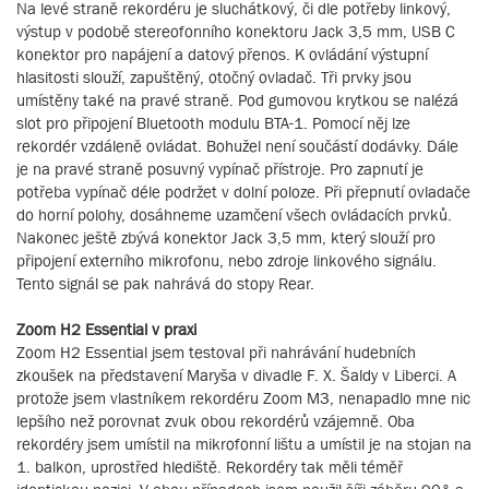
Na levé straně rekordéru je sluchátkový, či dle potřeby linkový,
výstup v podobě stereofonního konektoru Jack 3,5 mm, USB C
konektor pro napájení a datový přenos. K ovládání výstupní
hlasitosti slouží, zapuštěný, otočný ovladač. Tři prvky jsou
umístěny také na pravé straně. Pod gumovou krytkou se nalézá
slot pro připojení Bluetooth modulu BTA-1. Pomocí něj lze
rekordér vzdáleně ovládat. Bohužel není součástí dodávky. Dále
je na pravé straně posuvný vypínač přístroje. Pro zapnutí je
potřeba vypínač déle podržet v dolní poloze. Při přepnutí ovladače
do horní polohy, dosáhneme uzamčení všech ovládacích prvků.
Nakonec ještě zbývá konektor Jack 3,5 mm, který slouží pro
připojení externího mikrofonu, nebo zdroje linkového signálu.
Tento signál se pak nahrává do stopy Rear.
Zoom H2 Essential v praxi
Zoom H2 Essential jsem testoval při nahrávání hudebních
zkoušek na představení Maryša v divadle F. X. Šaldy v Liberci. A
protože jsem vlastníkem rekordéru Zoom M3, nenapadlo mne nic
lepšího než porovnat zvuk obou rekordérů vzájemně. Oba
rekordéry jsem umístil na mikrofonní lištu a umístil je na stojan na
1. balkon, uprostřed hlediště. Rekordéry tak měli téměř