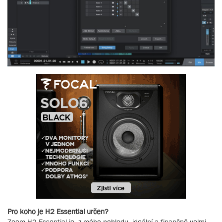
Pro koho je H2 Essential určen?
Zoom H2 Essential je, z mého pohledu, ideální a finančně velmi