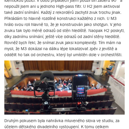
identickou pozici. V obou případech jsem použil šíři záběru 90° a
nepoužil jsem ani u jednoho High-pass filtr. U H2 jsem aktivoval
také zadní snímání. Každý z rekordérů zachytil zvuk trochu jinak.
Přikládám to hlavně rozdílné konstrukci každého z nich. U M3
hrálo svou roli hlavně to, že je konstruován jako shotgun. V jeho
zvuku tak bylo méně odrazů od stěn hlediště. Naopak H2 poskytl,
díky zadnímu snímání, ještě více odrazů od zadní stěny hlediště.
Rovněž bych řekl, že snímal zvuk jaksi komplexněji. Tím mám na
mysli, že M3 dokázal na dálku lépe lokalizovat zpěv z jeviště a
oddělit ho tak od orchestru, který byl umístěn dole v orchestřišti.
Druhým pokusem byla nahrávka mluveného slova ve studiu, za
účelem dětského divadelního vystoupení. K tomu celkem