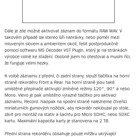
Dále je zde možné aktivovat záznam do formátu RAW WAV. V
takovém případě lze stereo šíři nahrávky, nebo poměr mezi
mluveným slovem a ambientem okolí, řešit postprodukčně
pomocí softwaru MS Decoder VST Plugin, který je na stránkách
výrobce volně ke stažení. Osobně jsem ho otestoval a musím říci,
že funguje velmi hezky.
K volbě záznamu z přední, či zadní strany, slouží tlačítka na horní
straně rekordéru Front a Rear. Na horní straně jsou také
umístěné přepínače aktivující zmíněné režimy 120°, 90° a nebo
Mono. Vlevo je pak umístěno výrazné tlačítko pro aktivaci
záznamu, Record. Naopak na spodní straně nalezneme čtveřici
miniaturních gumových nožiček, aby rekordér neklouzal po stole,
závit pro montáž na stativ a šachtu pro Micro SDHC, nebo SDXC
kartu. Maximální kapacita karty je stanovena na 2 TB.
Přední strana rekordéru obsahuje pouze mřížku ukrývající