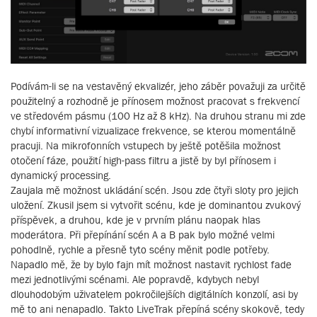
Podívám-li se na vestavěný ekvalizér, jeho záběr považuji za určitě
použitelný a rozhodně je přínosem možnost pracovat s frekvencí
ve středovém pásmu (100 Hz až 8 kHz). Na druhou stranu mi zde
chybí informativní vizualizace frekvence, se kterou momentálně
pracuji. Na mikrofonních vstupech by ještě potěšila možnost
otočení fáze, použití high-pass filtru a jistě by byl přínosem i
dynamický processing.
Zaujala mě možnost ukládání scén. Jsou zde čtyři sloty pro jejich
uložení. Zkusil jsem si vytvořit scénu, kde je dominantou zvukový
příspěvek, a druhou, kde je v prvním plánu naopak hlas
moderátora. Při přepínání scén A a B pak bylo možné velmi
pohodlně, rychle a přesně tyto scény měnit podle potřeby.
Napadlo mě, že by bylo fajn mít možnost nastavit rychlost fade
mezi jednotlivými scénami. Ale popravdě, kdybych nebyl
dlouhodobým uživatelem pokročilejších digitálních konzolí, asi by
mě to ani nenapadlo. Takto LiveTrak přepíná scény skokově, tedy