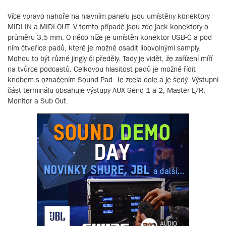
Více vpravo nahoře na hlavním panelu jsou umístěny konektory
MIDI IN a MIDI OUT. V tomto případě jsou zde jack konektory o
průměru 3,5 mm. O něco níže je umístěn konektor USB-C a pod
ním čtveřice padů, které je možné osadit libovolnými samply.
Mohou to být různé jingly či předěly. Tady je vidět, že zařízení míří
na tvůrce podcastů. Celkovou hlasitost padů je možné řídit
knobem s označením Sound Pad. Je zcela dole a je šedý. Výstupní
část terminálu obsahuje výstupy AUX Send 1 a 2, Master L/R,
Monitor a Sub Out.