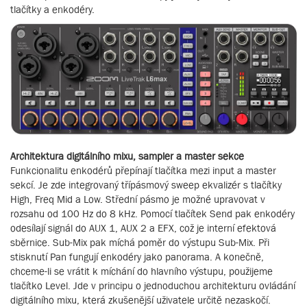
tlačítky a enkodéry.
Architektura digitálního mixu, sampler a master sekce
Funkcionalitu enkodérů přepínají tlačítka mezi input a master
sekcí. Je zde integrovaný třípásmový sweep ekvalizér s tlačítky
High, Freq Mid a Low. Střední pásmo je možné upravovat v
rozsahu od 100 Hz do 8 kHz. Pomocí tlačítek Send pak enkodéry
odesílají signál do AUX 1, AUX 2 a EFX, což je interní efektová
sběrnice. Sub-Mix pak míchá poměr do výstupu Sub-Mix. Při
stisknutí Pan fungují enkodéry jako panorama. A konečně,
chceme-li se vrátit k míchání do hlavního výstupu, použijeme
tlačítko Level. Jde v principu o jednoduchou architekturu ovládání
digitálního mixu, která zkušenější uživatele určitě nezaskočí.