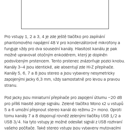
Pro vstupy 1, 2 a 3, 4 je zde ještě tlačítko pro zapínání
phantomového napájení 48 V pro kondenzátorové mikrofony a
funguje vždy pro dva sousední kanály. Hlasitost kanálu je pak
možné upravovat otočným enkodérem, který je doplněn
podsvíceným prstencem. Tento prstenec znázorňuje pozici knobu.
Kanály 3–4 jsou identické, ale absentují zde Hi-Z přepínače.
Kanály 5, 6, 7 a 8 jsou stereo a jsou vybaveny nesymetricky
zapojenými jacky 6,3 mm, vždy samostatně pro levou a pravou
stranu.
Pod jacky jsou miniaturní přepínače pro zapojení útlumu −20 dB
pro příliš hlasité zdroje signálu. Zelené tlačítko Mono x2 u vstupů
5 a 6 umožní přepnout stereo kanál do režimu 2× mono. Oproti
tomu kanály 7 a 8 disponují rovněž zelenými tlačítky USB 1/2 a
USB 3/4. Na tyto vstupy je možné odesílat signál z USB rozhraní
vašeho počítače. Také stereo vstupy jsou vybaveny mutovacími