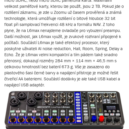
micro SDHC, nebo micro SDXC paměťová karta. Maximální
velikost paměťové karty, kterou lze použít, jsou 2 TB. Pokud jde o
rozlišení záznamu, je zde u Zoomu už časem prověřená a známá
technologie, která umožňuje rozlišení o bitové hloubce 32 bit
float při samplovací frekvenci 48 kHz a formátu WAV. Z toho
plyne, že na L6max nenajdeme ovladače pro vybuzení preampu.
Další možnost, jak L6max využít, je zvukové rozhraní připojené k
počítači. Součástí L6max je také efektový procesor, který
poskytne uživateli AI noise reduction, Hall, Room, Spring, Delay a
Echo. Že je L6max velmi kompaktní a tím pádem také snadno
přenosný, dokazují rozměry 284 mm × 114 mm × 46,5 mm s
celkovou hmotností bez baterií 673 g. Vše je zasazeno do
plastového šasi černé barvy a napájení přístroje je možné řešit
čtveřicí AA bateriemi. Součástí dodávky je ale také USB kabel a
napájecí USB adaptér.