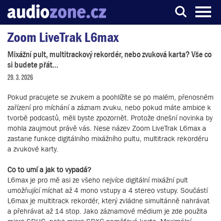
Zoom LiveTrak L6max
Server o digitálním zpracování zvuku
Mixážní pult, multitrackový rekordér, nebo zvuková karta? Vše co
si budete přát...
29. 3. 2026
Pokud pracujete se zvukem a poohlížíte se po malém, přenosném
zařízení pro míchání a záznam zvuku, nebo pokud máte ambice k
tvorbě podcastů, měli byste zpozornět. Protože dnešní novinka by
mohla zaujmout právě vás. Nese název Zoom LiveTrak L6max a
zastane funkce digitálního mixážního pultu, multitrack rekordéru
a zvukové karty.
Co to umí a jak to vypadá?
L6max je pro mě asi ze všeho nejvíce digitální mixážní pult
umožňující míchat až 4 mono vstupy a 4 stereo vstupy. Součástí
L6max je multitrack rekordér, který zvládne simultánně nahrávat
a přehrávat až 14 stop. Jako záznamové médium je zde použita