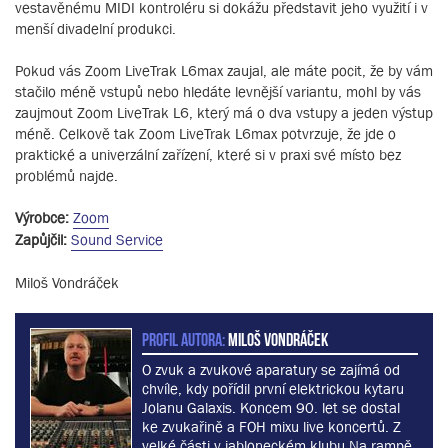
vestavěnému MIDI kontroléru si dokážu představit jeho využití i v
menší divadelní produkci.
Pokud vás Zoom LiveTrak L6max zaujal, ale máte pocit, že by vám
stačilo méně vstupů nebo hledáte levnější variantu, mohl by vás
zaujmout Zoom LiveTrak L6, který má o dva vstupy a jeden výstup
méně. Celkově tak Zoom LiveTrak L6max potvrzuje, že jde o
praktické a univerzální zařízení, které si v praxi své místo bez
problémů najde.
Výrobce:
Zoom
Zapůjčil:
Sound Service
Miloš Vondráček
PROFIL AUTORA:
Miloš Vondráček
O zvuk a zvukové aparatury se zajímá od
chvíle, kdy pořídil první elektrickou kytaru
Jolanu Galaxis. Koncem 90. let se dostal
ke zvukařině a FOH mixu live koncertů. Z
velké části v jabloneckém klubu Na rampě.