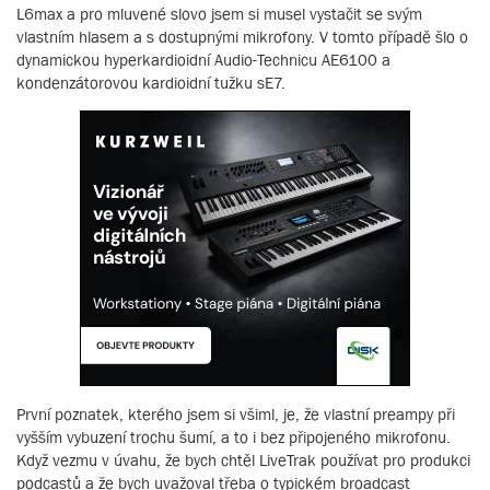
L6max a pro mluvené slovo jsem si musel vystačit se svým
vlastním hlasem a s dostupnými mikrofony. V tomto případě šlo o
dynamickou hyperkardioidní Audio-Technicu AE6100 a
kondenzátorovou kardioidní tužku sE7.
První poznatek, kterého jsem si všiml, je, že vlastní preampy při
vyšším vybuzení trochu šumí, a to i bez připojeného mikrofonu.
Když vezmu v úvahu, že bych chtěl LiveTrak používat pro produkci
podcastů a že bych uvažoval třeba o typickém broadcast