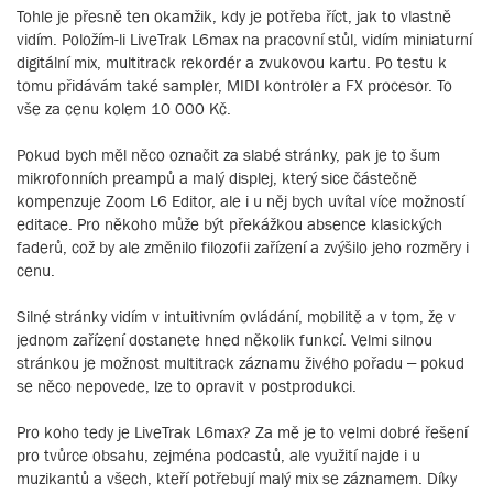
Tohle je přesně ten okamžik, kdy je potřeba říct, jak to vlastně
vidím. Položím-li LiveTrak L6max na pracovní stůl, vidím miniaturní
digitální mix, multitrack rekordér a zvukovou kartu. Po testu k
tomu přidávám také sampler, MIDI kontroler a FX procesor. To
vše za cenu kolem 10 000 Kč.
Pokud bych měl něco označit za slabé stránky, pak je to šum
mikrofonních preampů a malý displej, který sice částečně
kompenzuje Zoom L6 Editor, ale i u něj bych uvítal více možností
editace. Pro někoho může být překážkou absence klasických
faderů, což by ale změnilo filozofii zařízení a zvýšilo jeho rozměry i
cenu.
Silné stránky vidím v intuitivním ovládání, mobilitě a v tom, že v
jednom zařízení dostanete hned několik funkcí. Velmi silnou
stránkou je možnost multitrack záznamu živého pořadu – pokud
se něco nepovede, lze to opravit v postprodukci.
Pro koho tedy je LiveTrak L6max? Za mě je to velmi dobré řešení
pro tvůrce obsahu, zejména podcastů, ale využití najde i u
muzikantů a všech, kteří potřebují malý mix se záznamem. Díky