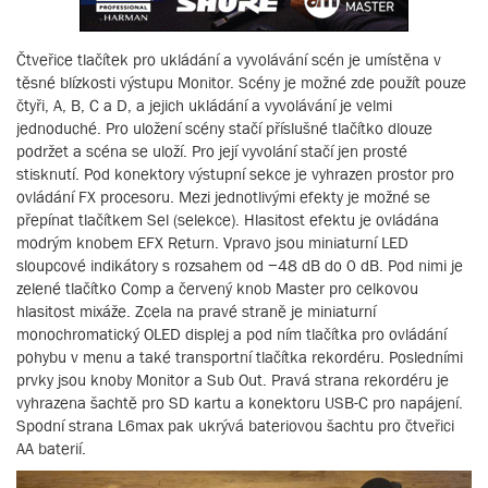
Čtveřice tlačítek pro ukládání a vyvolávání scén je umístěna v
těsné blízkosti výstupu Monitor. Scény je možné zde použít pouze
čtyři, A, B, C a D, a jejich ukládání a vyvolávání je velmi
jednoduché. Pro uložení scény stačí příslušné tlačítko dlouze
podržet a scéna se uloží. Pro její vyvolání stačí jen prosté
stisknutí. Pod konektory výstupní sekce je vyhrazen prostor pro
ovládání FX procesoru. Mezi jednotlivými efekty je možné se
přepínat tlačítkem Sel (selekce). Hlasitost efektu je ovládána
modrým knobem EFX Return. Vpravo jsou miniaturní LED
sloupcové indikátory s rozsahem od −48 dB do 0 dB. Pod nimi je
zelené tlačítko Comp a červený knob Master pro celkovou
hlasitost mixáže. Zcela na pravé straně je miniaturní
monochromatický OLED displej a pod ním tlačítka pro ovládání
pohybu v menu a také transportní tlačítka rekordéru. Posledními
prvky jsou knoby Monitor a Sub Out. Pravá strana rekordéru je
vyhrazena šachtě pro SD kartu a konektoru USB-C pro napájení.
Spodní strana L6max pak ukrývá bateriovou šachtu pro čtveřici
AA baterií.