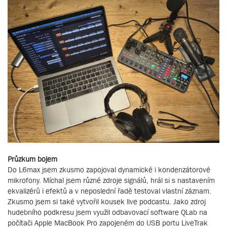
Průzkum bojem
Do L6max jsem zkusmo zapojoval dynamické i kondenzátorové
mikrofony. Míchal jsem různé zdroje signálů, hrál si s nastavením
ekvalizérů i efektů a v neposlední řadě testoval vlastní záznam.
Zkusmo jsem si také vytvořil kousek live podcastu. Jako zdroj
hudebního podkresu jsem využil odbavovací software QLab na
počítači Apple MacBook Pro zapojeném do USB portu LiveTrak