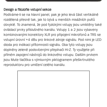
Design a filozofie vstupní sekce
Podíváme-li se na hlavní panel, pak je jeho levá část vertikálně
rozdělená přesně tak, jak to bývá u menších mixážních pultů
obvyklé. To znamená, že pod fyzickými vstupy jsou umístěny také
ovládací prvky příslušného kanálu. Vstupy 1 a 2 jsou vybaveny
kombinovanými konektory XLR pro připojení mikrofonů a TRS se
vstupní úrovní +4 dBu pro linkové zdroje signálu. Pod nimi je LED
dioda pro indikaci přítomnosti signálu. Oba tyto vstupy jsou
doplněny zeleně podsvícenými přepínači Hi-Z. Ty využijete při
přímém zapojení nástrojů do linkového vstupu. Dalším prvkem
jsou Mute tlačítka s výmluvným piktogramem přeškrtnutého
reproduktoru pro umlčení celého kanálu.