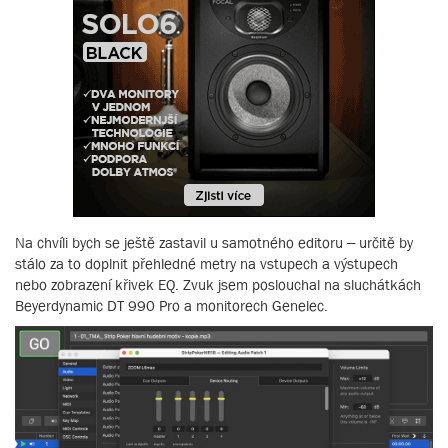
Na chvíli bych se ještě zastavil u samotného editoru – určitě by
stálo za to doplnit přehledné metry na vstupech a výstupech
nebo zobrazení křivek EQ. Zvuk jsem poslouchal na sluchátkách
Beyerdynamic DT 990 Pro a monitorech Genelec.