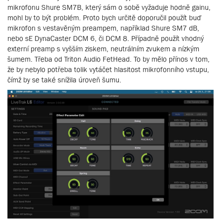
mikrofonu Shure SM7B, který sám o sobě vyžaduje hodně gainu,
mohl by to být problém. Proto bych určitě doporučil použít buď
mikrofon s vestavěným preampem, například Shure SM7 dB,
nebo sE DynaCaster DCM 6, či DCM 8. Případně použít vhodný
externí preamp s vyšším ziskem, neutrálním zvukem a nízkým
šumem. Třeba od Triton Audio FetHead. To by mělo přínos v tom,
že by nebylo potřeba tolik vytáčet hlasitost mikrofonního vstupu,
čímž by se také snížila úroveň šumu.