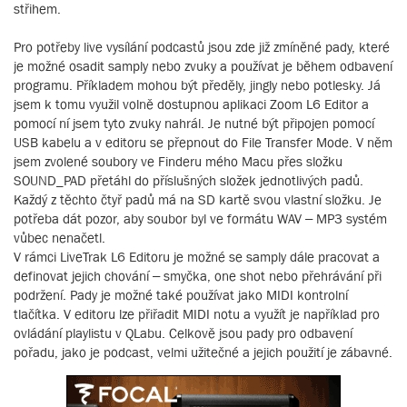
střihem.
Pro potřeby live vysílání podcastů jsou zde již zmíněné pady, které
je možné osadit samply nebo zvuky a používat je během odbavení
programu. Příkladem mohou být předěly, jingly nebo potlesky. Já
jsem k tomu využil volně dostupnou aplikaci Zoom L6 Editor a
pomocí ní jsem tyto zvuky nahrál. Je nutné být připojen pomocí
USB kabelu a v editoru se přepnout do File Transfer Mode. V něm
jsem zvolené soubory ve Finderu mého Macu přes složku
SOUND_PAD přetáhl do příslušných složek jednotlivých padů.
Každý z těchto čtyř padů má na SD kartě svou vlastní složku. Je
potřeba dát pozor, aby soubor byl ve formátu WAV – MP3 systém
vůbec nenačetl.
V rámci LiveTrak L6 Editoru je možné se samply dále pracovat a
definovat jejich chování – smyčka, one shot nebo přehrávání při
podržení. Pady je možné také používat jako MIDI kontrolní
tlačítka. V editoru lze přiřadit MIDI notu a využít je například pro
ovládání playlistu v QLabu. Celkově jsou pady pro odbavení
pořadu, jako je podcast, velmi užitečné a jejich použití je zábavné.