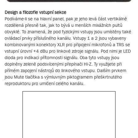
Design a filozofie vstupní sekce
Podíváme-li se na hlavní panel, pak je jeho levá část vertikálně
rozdělená přesně tak, jak to bývá u menších mixážních pultů
obvyklé. To znamená, že pod fyzickými vstupy jsou umístěny také
ovládací prvky příslušného kanálu. Vstupy 1 a 2 jsou vybaveny
kombinovanými konektory XLR pro připojení mikrofonů a TRS se
vstupní úrovní +4 dBu pro linkové zdroje signálu. Pod nimi je LED
dioda pro indikaci přítomnosti signálu. Oba tyto vstupy jsou
doplněny zeleně podsvícenými přepínači Hi-Z. Ty využijete při
přímém zapojení nástrojů do linkového vstupu. Dalším prvkem
jsou Mute tlačítka s výmluvným piktogramem přeškrtnutého
reproduktoru pro umlčení celého kanálu.