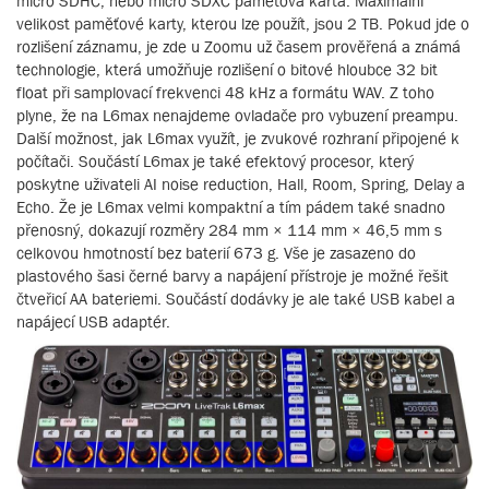
micro SDHC, nebo micro SDXC paměťová karta. Maximální
velikost paměťové karty, kterou lze použít, jsou 2 TB. Pokud jde o
rozlišení záznamu, je zde u Zoomu už časem prověřená a známá
technologie, která umožňuje rozlišení o bitové hloubce 32 bit
float při samplovací frekvenci 48 kHz a formátu WAV. Z toho
plyne, že na L6max nenajdeme ovladače pro vybuzení preampu.
Další možnost, jak L6max využít, je zvukové rozhraní připojené k
počítači. Součástí L6max je také efektový procesor, který
poskytne uživateli AI noise reduction, Hall, Room, Spring, Delay a
Echo. Že je L6max velmi kompaktní a tím pádem také snadno
přenosný, dokazují rozměry 284 mm × 114 mm × 46,5 mm s
celkovou hmotností bez baterií 673 g. Vše je zasazeno do
plastového šasi černé barvy a napájení přístroje je možné řešit
čtveřicí AA bateriemi. Součástí dodávky je ale také USB kabel a
napájecí USB adaptér.