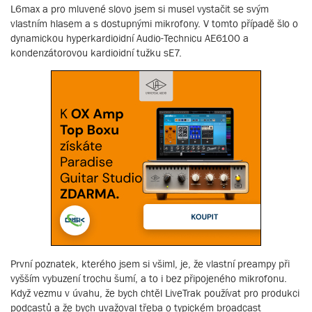
L6max a pro mluvené slovo jsem si musel vystačit se svým
vlastním hlasem a s dostupnými mikrofony. V tomto případě šlo o
dynamickou hyperkardioidní Audio-Technicu AE6100 a
kondenzátorovou kardioidní tužku sE7.
První poznatek, kterého jsem si všiml, je, že vlastní preampy při
vyšším vybuzení trochu šumí, a to i bez připojeného mikrofonu.
Když vezmu v úvahu, že bych chtěl LiveTrak používat pro produkci
podcastů a že bych uvažoval třeba o typickém broadcast