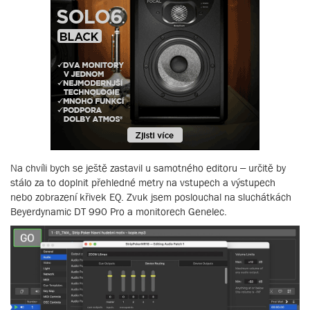
Na chvíli bych se ještě zastavil u samotného editoru – určitě by
stálo za to doplnit přehledné metry na vstupech a výstupech
nebo zobrazení křivek EQ. Zvuk jsem poslouchal na sluchátkách
Beyerdynamic DT 990 Pro a monitorech Genelec.