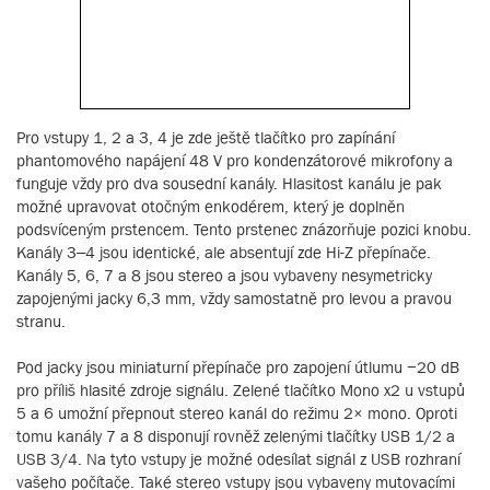
Pro vstupy 1, 2 a 3, 4 je zde ještě tlačítko pro zapínání
phantomového napájení 48 V pro kondenzátorové mikrofony a
funguje vždy pro dva sousední kanály. Hlasitost kanálu je pak
možné upravovat otočným enkodérem, který je doplněn
podsvíceným prstencem. Tento prstenec znázorňuje pozici knobu.
Kanály 3–4 jsou identické, ale absentují zde Hi-Z přepínače.
Kanály 5, 6, 7 a 8 jsou stereo a jsou vybaveny nesymetricky
zapojenými jacky 6,3 mm, vždy samostatně pro levou a pravou
stranu.
Pod jacky jsou miniaturní přepínače pro zapojení útlumu −20 dB
pro příliš hlasité zdroje signálu. Zelené tlačítko Mono x2 u vstupů
5 a 6 umožní přepnout stereo kanál do režimu 2× mono. Oproti
tomu kanály 7 a 8 disponují rovněž zelenými tlačítky USB 1/2 a
USB 3/4. Na tyto vstupy je možné odesílat signál z USB rozhraní
vašeho počítače. Také stereo vstupy jsou vybaveny mutovacími