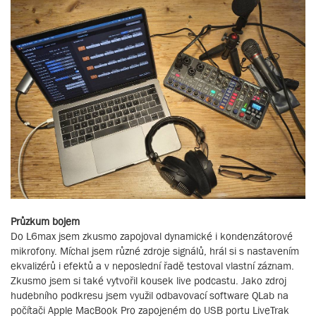
Průzkum bojem
Do L6max jsem zkusmo zapojoval dynamické i kondenzátorové
mikrofony. Míchal jsem různé zdroje signálů, hrál si s nastavením
ekvalizérů i efektů a v neposlední řadě testoval vlastní záznam.
Zkusmo jsem si také vytvořil kousek live podcastu. Jako zdroj
hudebního podkresu jsem využil odbavovací software QLab na
počítači Apple MacBook Pro zapojeném do USB portu LiveTrak