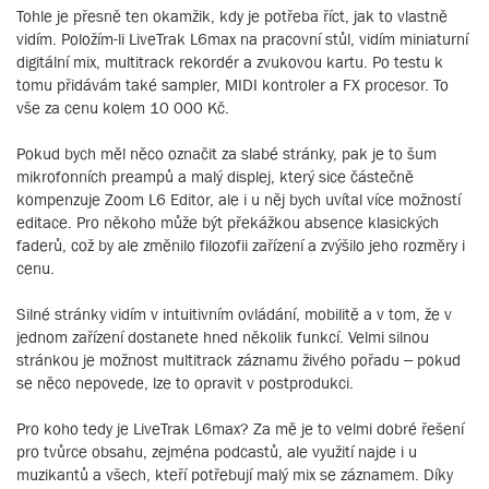
Tohle je přesně ten okamžik, kdy je potřeba říct, jak to vlastně
vidím. Položím-li LiveTrak L6max na pracovní stůl, vidím miniaturní
digitální mix, multitrack rekordér a zvukovou kartu. Po testu k
tomu přidávám také sampler, MIDI kontroler a FX procesor. To
vše za cenu kolem 10 000 Kč.
Pokud bych měl něco označit za slabé stránky, pak je to šum
mikrofonních preampů a malý displej, který sice částečně
kompenzuje Zoom L6 Editor, ale i u něj bych uvítal více možností
editace. Pro někoho může být překážkou absence klasických
faderů, což by ale změnilo filozofii zařízení a zvýšilo jeho rozměry i
cenu.
Silné stránky vidím v intuitivním ovládání, mobilitě a v tom, že v
jednom zařízení dostanete hned několik funkcí. Velmi silnou
stránkou je možnost multitrack záznamu živého pořadu – pokud
se něco nepovede, lze to opravit v postprodukci.
Pro koho tedy je LiveTrak L6max? Za mě je to velmi dobré řešení
pro tvůrce obsahu, zejména podcastů, ale využití najde i u
muzikantů a všech, kteří potřebují malý mix se záznamem. Díky