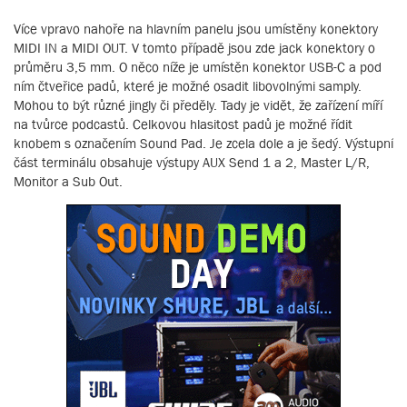
Více vpravo nahoře na hlavním panelu jsou umístěny konektory
MIDI IN a MIDI OUT. V tomto případě jsou zde jack konektory o
průměru 3,5 mm. O něco níže je umístěn konektor USB-C a pod
ním čtveřice padů, které je možné osadit libovolnými samply.
Mohou to být různé jingly či předěly. Tady je vidět, že zařízení míří
na tvůrce podcastů. Celkovou hlasitost padů je možné řídit
knobem s označením Sound Pad. Je zcela dole a je šedý. Výstupní
část terminálu obsahuje výstupy AUX Send 1 a 2, Master L/R,
Monitor a Sub Out.