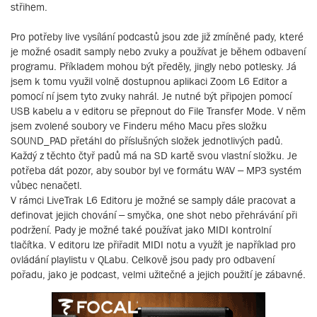
střihem.
Pro potřeby live vysílání podcastů jsou zde již zmíněné pady, které
je možné osadit samply nebo zvuky a používat je během odbavení
programu. Příkladem mohou být předěly, jingly nebo potlesky. Já
jsem k tomu využil volně dostupnou aplikaci Zoom L6 Editor a
pomocí ní jsem tyto zvuky nahrál. Je nutné být připojen pomocí
USB kabelu a v editoru se přepnout do File Transfer Mode. V něm
jsem zvolené soubory ve Finderu mého Macu přes složku
SOUND_PAD přetáhl do příslušných složek jednotlivých padů.
Každý z těchto čtyř padů má na SD kartě svou vlastní složku. Je
potřeba dát pozor, aby soubor byl ve formátu WAV – MP3 systém
vůbec nenačetl.
V rámci LiveTrak L6 Editoru je možné se samply dále pracovat a
definovat jejich chování – smyčka, one shot nebo přehrávání při
podržení. Pady je možné také používat jako MIDI kontrolní
tlačítka. V editoru lze přiřadit MIDI notu a využít je například pro
ovládání playlistu v QLabu. Celkově jsou pady pro odbavení
pořadu, jako je podcast, velmi užitečné a jejich použití je zábavné.