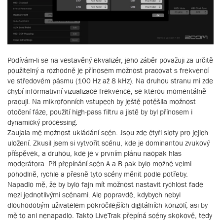
Podívám-li se na vestavěný ekvalizér, jeho záběr považuji za určitě
použitelný a rozhodně je přínosem možnost pracovat s frekvencí
ve středovém pásmu (100 Hz až 8 kHz). Na druhou stranu mi zde
chybí informativní vizualizace frekvence, se kterou momentálně
pracuji. Na mikrofonních vstupech by ještě potěšila možnost
otočení fáze, použití high-pass filtru a jistě by byl přínosem i
dynamický processing.
Zaujala mě možnost ukládání scén. Jsou zde čtyři sloty pro jejich
uložení. Zkusil jsem si vytvořit scénu, kde je dominantou zvukový
příspěvek, a druhou, kde je v prvním plánu naopak hlas
moderátora. Při přepínání scén A a B pak bylo možné velmi
pohodlně, rychle a přesně tyto scény měnit podle potřeby.
Napadlo mě, že by bylo fajn mít možnost nastavit rychlost fade
mezi jednotlivými scénami. Ale popravdě, kdybych nebyl
dlouhodobým uživatelem pokročilejších digitálních konzolí, asi by
mě to ani nenapadlo. Takto LiveTrak přepíná scény skokově, tedy