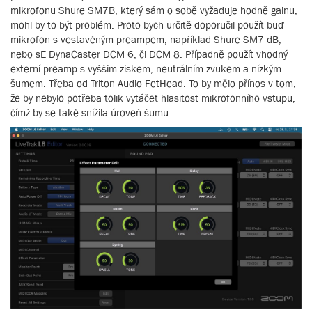
mikrofonu Shure SM7B, který sám o sobě vyžaduje hodně gainu,
mohl by to být problém. Proto bych určitě doporučil použít buď
mikrofon s vestavěným preampem, například Shure SM7 dB,
nebo sE DynaCaster DCM 6, či DCM 8. Případně použít vhodný
externí preamp s vyšším ziskem, neutrálním zvukem a nízkým
šumem. Třeba od Triton Audio FetHead. To by mělo přínos v tom,
že by nebylo potřeba tolik vytáčet hlasitost mikrofonního vstupu,
čímž by se také snížila úroveň šumu.