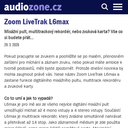
Zoom LiveTrak L6max
Server o digitálním zpracování zvuku
Mixážní pult, multitrackový rekordér, nebo zvuková karta? Vše co
si budete přát...
29. 3. 2026
Pokud pracujete se zvukem a poohlížíte se po malém, přenosném
zařízení pro míchání a záznam zvuku, nebo pokud máte ambice k
tvorbě podcastů, měli byste zpozornět. Protože dnešní novinka by
mohla zaujmout právě vás. Nese název Zoom LiveTrak L6max a
zastane funkce digitálního mixážního pultu, multitrack rekordéru
a zvukové karty.
Co to umí a jak to vypadá?
L6max je pro mě asi ze všeho nejvíce digitální mixážní pult
umožňující míchat až 4 mono vstupy a 4 stereo vstupy. Součástí
L6max je multitrack rekordér, který zvládne simultánně nahrávat
a přehrávat až 14 stop. Jako záznamové médium je zde použita