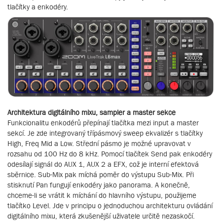
tlačítky a enkodéry.
Architektura digitálního mixu, sampler a master sekce
Funkcionalitu enkodérů přepínají tlačítka mezi input a master
sekcí. Je zde integrovaný třípásmový sweep ekvalizér s tlačítky
High, Freq Mid a Low. Střední pásmo je možné upravovat v
rozsahu od 100 Hz do 8 kHz. Pomocí tlačítek Send pak enkodéry
odesílají signál do AUX 1, AUX 2 a EFX, což je interní efektová
sběrnice. Sub-Mix pak míchá poměr do výstupu Sub-Mix. Při
stisknutí Pan fungují enkodéry jako panorama. A konečně,
chceme-li se vrátit k míchání do hlavního výstupu, použijeme
tlačítko Level. Jde v principu o jednoduchou architekturu ovládání
digitálního mixu, která zkušenější uživatele určitě nezaskočí.