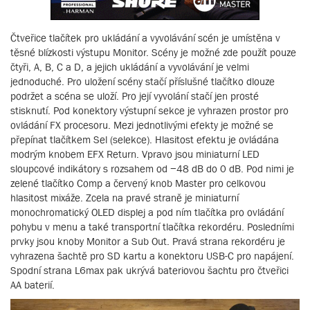
Čtveřice tlačítek pro ukládání a vyvolávání scén je umístěna v
těsné blízkosti výstupu Monitor. Scény je možné zde použít pouze
čtyři, A, B, C a D, a jejich ukládání a vyvolávání je velmi
jednoduché. Pro uložení scény stačí příslušné tlačítko dlouze
podržet a scéna se uloží. Pro její vyvolání stačí jen prosté
stisknutí. Pod konektory výstupní sekce je vyhrazen prostor pro
ovládání FX procesoru. Mezi jednotlivými efekty je možné se
přepínat tlačítkem Sel (selekce). Hlasitost efektu je ovládána
modrým knobem EFX Return. Vpravo jsou miniaturní LED
sloupcové indikátory s rozsahem od −48 dB do 0 dB. Pod nimi je
zelené tlačítko Comp a červený knob Master pro celkovou
hlasitost mixáže. Zcela na pravé straně je miniaturní
monochromatický OLED displej a pod ním tlačítka pro ovládání
pohybu v menu a také transportní tlačítka rekordéru. Posledními
prvky jsou knoby Monitor a Sub Out. Pravá strana rekordéru je
vyhrazena šachtě pro SD kartu a konektoru USB-C pro napájení.
Spodní strana L6max pak ukrývá bateriovou šachtu pro čtveřici
AA baterií.