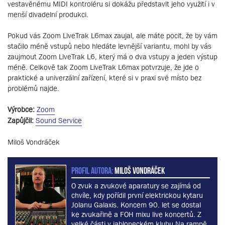
vestavěnému MIDI kontroléru si dokážu představit jeho využití i v
menší divadelní produkci.
Pokud vás Zoom LiveTrak L6max zaujal, ale máte pocit, že by vám
stačilo méně vstupů nebo hledáte levnější variantu, mohl by vás
zaujmout Zoom LiveTrak L6, který má o dva vstupy a jeden výstup
méně. Celkově tak Zoom LiveTrak L6max potvrzuje, že jde o
praktické a univerzální zařízení, které si v praxi své místo bez
problémů najde.
Výrobce:
Zoom
Zapůjčil:
Sound Service
Miloš Vondráček
PROFIL AUTORA:
Miloš Vondráček
O zvuk a zvukové aparatury se zajímá od
chvíle, kdy pořídil první elektrickou kytaru
Jolanu Galaxis. Koncem 90. let se dostal
ke zvukařině a FOH mixu live koncertů. Z
velké části v jabloneckém klubu Na rampě.