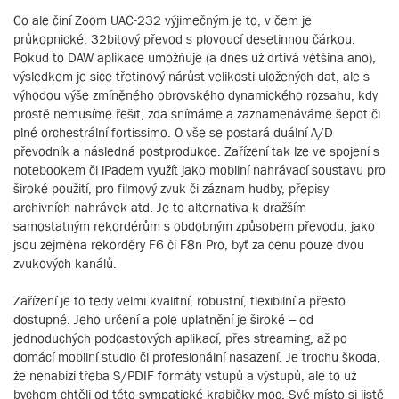
Co ale činí Zoom UAC-232 výjimečným je to, v čem je
průkopnické: 32bitový převod s plovoucí desetinnou čárkou.
Pokud to DAW aplikace umožňuje (a dnes už drtivá většina ano),
výsledkem je sice třetinový nárůst velikosti uložených dat, ale s
výhodou výše zmíněného obrovského dynamického rozsahu, kdy
prostě nemusíme řešit, zda snímáme a zaznamenáváme šepot či
plné orchestrální fortissimo. O vše se postará duální A/D
převodník a následná postprodukce. Zařízení tak lze ve spojení s
notebookem či iPadem využít jako mobilní nahrávací soustavu pro
široké použití, pro filmový zvuk či záznam hudby, přepisy
archivních nahrávek atd. Je to alternativa k dražším
samostatným rekordérům s obdobným způsobem převodu, jako
jsou zejména rekordéry F6 či F8n Pro, byť za cenu pouze dvou
zvukových kanálů.
Zařízení je to tedy velmi kvalitní, robustní, flexibilní a přesto
dostupné. Jeho určení a pole uplatnění je široké – od
jednoduchých podcastových aplikací, přes streaming, až po
domácí mobilní studio či profesionální nasazení. Je trochu škoda,
že nenabízí třeba S/PDIF formáty vstupů a výstupů, ale to už
bychom chtěli od této sympatické krabičky moc. Své místo si jistě