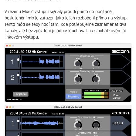
V režimu Music vstupní signály proudí přímo do počítače,
bezlatenční mix je zařazen jako jejich rozbočení přímo na výstup.
Tento mód se tedy hodí tam, kde potřebujeme zaznamenat dva
kanály, ale bez zpoždění je odposlouchávat na sluchátkovém či
linkovém výstupu.