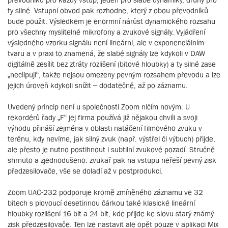
ty silné. Vstupní obvod pak rozhodne, který z obou převodníků
bude použit. Výsledkem je enormní nárůst dynamického rozsahu
pro všechny myslitelné mikrofony a zvukové signály. Vyjádření
výsledného vzorku signálu není lineární, ale v exponenciálním
tvaru a v praxi to znamená, že slabé signály lze kdykoli v DAW
digitálně zesílit bez ztráty rozlišení (bitové hloubky) a ty silné zase
„neclipují“, takže nejsou omezeny pevným rozsahem převodu a lze
jejich úroveň kdykoli snížit – dodatečně, až po záznamu.
Uvedený princip není u společnosti Zoom ničím novým. U
rekordérů řady „F“ jej firma používá již nějakou chvíli a svoji
výhodu přináší zejména v oblasti natáčení filmového zvuku v
terénu, kdy nevíme, jak silný zvuk (např. výstřel či výbuch) přijde,
ale přesto je nutno postihnout i subtilní zvukové pozadí. Stručně
shrnuto a zjednodušeno: zvukař pak na vstupu neřeší pevný zisk
předzesilovače, vše se doladí až v postprodukci.
Zoom UAC-232 podporuje kromě zmíněného záznamu ve 32
bitech s plovoucí desetinnou čárkou také klasické lineární
hloubky rozlišení 16 bit a 24 bit, kde přijde ke slovu starý známý
zisk předzesilovače. Ten lze nastavit ale opět pouze v aplikaci Mix