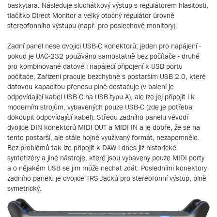
baskytara. Následuje sluchátkový výstup s regulátorem hlasitosti,
tlačítko Direct Monitor a velký otočný regulátor úrovně
stereofonního výstupu (např. pro poslechové monitory).
Zadní panel nese dvojici USB-C konektorů; jeden pro napájení -
pokud je UAC-232 používáno samostatně bez počítače - druhé
pro kombinované datové i napájecí připojení k USB portu
počítače. Zařízení pracuje bezchybně s postarším USB 2.0, které
datovou kapacitou přenosu plně dostačuje (v balení je
odpovídající kabel USB-C na USB typu A), ale lze jej připojit i k
moderním strojům, vybavených pouze USB-C (zde je potřeba
dokoupit odpovídající kabel). Středu zadního panelu vévodí
dvojice DIN konektorů MIDI OUT a MIDI IN a je dobře, že se na
tento postarší, ale stále hojně využívaný formát, nezapomnělo.
Bez problémů tak lze připojit k DAW i dnes již historické
syntetizéry a jiné nástroje, které jsou vybaveny pouze MIDI porty
a o nějakém USB se jim může nechat zdát. Posledními konektory
zadního panelu je dvojice TRS Jacků pro stereofonní výstup, plně
symetrický.