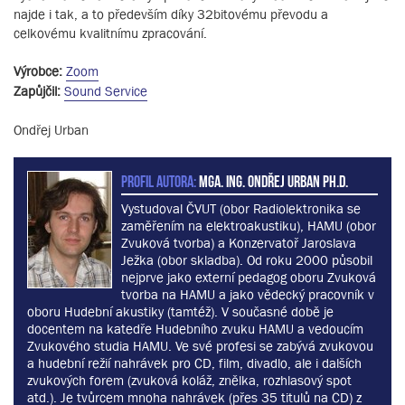
najde i tak, a to především díky 32bitovému převodu a
celkovému kvalitnímu zpracování.
Výrobce:
Zoom
Zapůjčil:
Sound Service
Ondřej Urban
PROFIL AUTORA:
MgA. Ing. Ondřej Urban Ph.D.
Vystudoval ČVUT (obor Radiolektronika se
zaměřením na elektroakustiku), HAMU (obor
Zvuková tvorba) a Konzervatoř Jaroslava
Ježka (obor skladba). Od roku 2000 působil
nejprve jako externí pedagog oboru Zvuková
tvorba na HAMU a jako vědecký pracovník v
oboru Hudební akustiky (tamtéž). V současné době je
docentem na katedře Hudebního zvuku HAMU a vedoucím
Zvukového studia HAMU. Ve své profesi se zabývá zvukovou
a hudební režií nahrávek pro CD, film, divadlo, ale i dalších
zvukových forem (zvuková koláž, znělka, rozhlasový spot
atd.). Je tvůrcem mnoha nahrávek (přes 35 titulů na CD) z