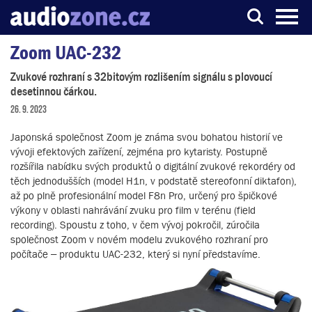
Zoom UAC-232
Server o digitálním zpracování zvuku
Zvukové rozhraní s 32bitovým rozlišením signálu s plovoucí
desetinnou čárkou.
26. 9. 2023
Japonská společnost Zoom je známa svou bohatou historií ve
vývoji efektových zařízení, zejména pro kytaristy. Postupně
rozšířila nabídku svých produktů o digitální zvukové rekordéry od
těch jednodušších (model H1n, v podstatě stereofonní diktafon),
až po plně profesionální model F8n Pro, určený pro špičkové
výkony v oblasti nahrávání zvuku pro film v terénu (field
recording). Spoustu z toho, v čem vývoj pokročil, zúročila
společnost Zoom v novém modelu zvukového rozhraní pro
počítače – produktu UAC-232, který si nyní představíme.