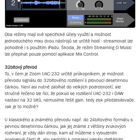
Oba režimy mají své specifické účely využití a možnost
jednoduchého mixu dvou nástrojů se určitě hodí - streamovat lze
pohodlně i s použitím iPadu. Škoda, že režim Streaming či Music
lze přepínat pouze pomocí aplikace Mix Control.
32bitový převod
To, v čem je Zoom UAC-232 určitě průkopníkem, je možnost
převodu signálu do 32bitového rozlišení s plovoucí desetinnou
čárkou. Není asi nutné zabíhat do velkých podrobností, ale
stručně řečeno lze říci, že pokud se rozlišení UAC-232 i DAW
nastaví na 32 bitů, nemusíme řešit gain, tedy zisk předzesilovače.
Jak je to možné?
U klasického a známého převodu např. do 24bitového formátu s
pevnou desetinnou čárkou, jak jej známe z většiny zvukových
rozhraní, je vždy dán strop, kam až můžeme s vybuzením
analogové části jít, aby nedošlo k omezení signálu digitálním