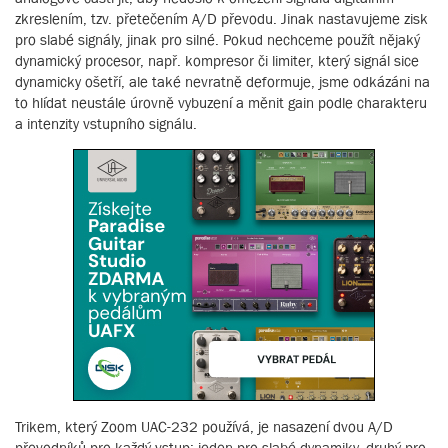
zkreslením, tzv. přetečením A/D převodu. Jinak nastavujeme zisk
pro slabé signály, jinak pro silné. Pokud nechceme použít nějaký
dynamický procesor, např. kompresor či limiter, který signál sice
dynamicky ošetří, ale také nevratně deformuje, jsme odkázáni na
to hlídat neustále úrovně vybuzení a měnit gain podle charakteru
a intenzity vstupního signálu.
Trikem, který Zoom UAC-232 používá, je nasazení dvou A/D
převodníků pro každý vstup; jeden pro slabé dynamiky, druhý pro