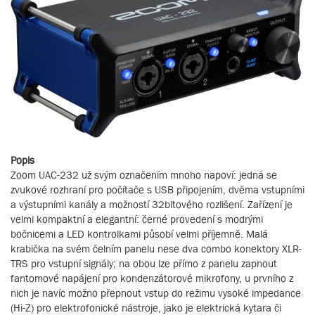
Popis
Zoom UAC-232 už svým označením mnoho napoví: jedná se
zvukové rozhraní pro počítače s USB připojením, dvěma vstupními
a výstupními kanály a možností 32bitového rozlišení. Zařízení je
velmi kompaktní a elegantní: černé provedení s modrými
bočnicemi a LED kontrolkami působí velmi příjemně. Malá
krabička na svém čelním panelu nese dva combo konektory XLR-
TRS pro vstupní signály; na obou lze přímo z panelu zapnout
fantomové napájení pro kondenzátorové mikrofony, u prvního z
nich je navíc možno přepnout vstup do režimu vysoké impedance
(Hi-Z) pro elektrofonické nástroje, jako je elektrická kytara či