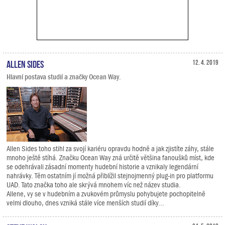
Allen Sides
12. 4. 2019
Hlavní postava studií a značky Ocean Way.
Allen Sides toho stihl za svojí kariéru opravdu hodně a jak zjistíte záhy, stále
mnoho ještě stíhá. Značku Ocean Way zná určitě většina fanoušků míst, kde
se odehrávali zásadní momenty hudební historie a vznikaly legendární
nahrávky. Těm ostatním jí možná přiblížil stejnojmenný plug-in pro platformu
UAD. Tato značka toho ale skrývá mnohem víc než název studia.
Allene, vy se v hudebním a zvukovém průmyslu pohybujete pochopitelně
velmi dlouho, dnes vzniká stále více menších studií díky...