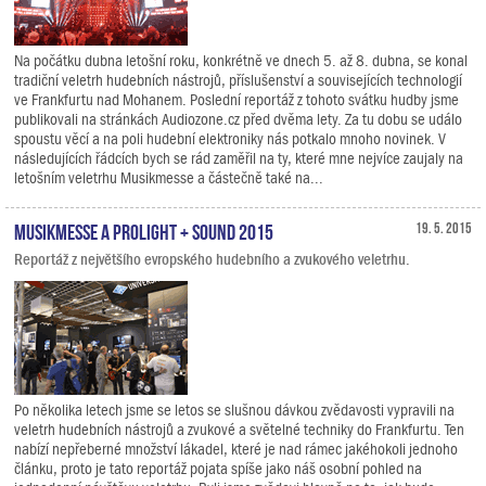
Na počátku dubna letošní roku, konkrétně ve dnech 5. až 8. dubna, se konal
tradiční veletrh hudebních nástrojů, příslušenství a souvisejících technologií
ve Frankfurtu nad Mohanem. Poslední reportáž z tohoto svátku hudby jsme
publikovali na stránkách Audiozone.cz před dvěma lety. Za tu dobu se událo
spoustu věcí a na poli hudební elektroniky nás potkalo mnoho novinek. V
následujících řádcích bych se rád zaměřil na ty, které mne nejvíce zaujaly na
letošním veletrhu Musikmesse a částečně také na...
Musikmesse a Prolight + Sound 2015
19. 5. 2015
Reportáž z největšího evropského hudebního a zvukového veletrhu.
Po několika letech jsme se letos se slušnou dávkou zvědavosti vypravili na
veletrh hudebních nástrojů a zvukové a světelné techniky do Frankfurtu. Ten
nabízí nepřeberné množství lákadel, které je nad rámec jakéhokoli jednoho
článku, proto je tato reportáž pojata spíše jako náš osobní pohled na