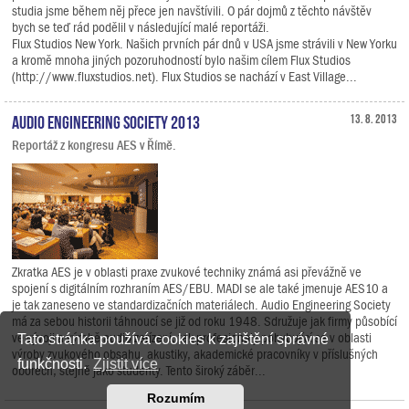
studia jsme během něj přece jen navštívili. O pár dojmů z těchto návštěv
bych se teď rád podělil v následující malé reportáži.
Flux Studios New York. Našich prvních pár dnů v USA jsme strávili v New Yorku
a kromě mnoha jiných pozoruhodností bylo našim cílem Flux Studios
(http://www.fluxstudios.net). Flux Studios se nachází v East Village...
Audio Engineering Society 2013
13. 8. 2013
Reportáž z kongresu AES v Římě.
Zkratka AES je v oblasti praxe zvukové techniky známá asi převážně ve
spojení s digitálním rozhraním AES/EBU. MADI se ale také jmenuje AES10 a
je tak zaneseno ve standardizačních materiálech. Audio Engineering Society
má za sebou historii táhnoucí se již od roku 1948. Sdružuje jak firmy působící
ve vývoji a výrobě audio zařízení, tak profesionály pohybující se v oblasti
Tato stránka používá cookies k zajištění správné
výroby zvukového obsahu, akustiky, akademické pracovníky v příslušných
funkčnosti.
Zjistit více
oborech, stejně jako studenty. Tento široký záběr...
Rozumím