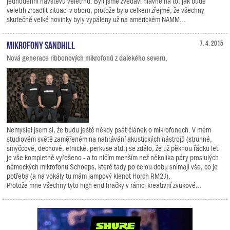
jednodenní návštěvu veletrhu. Byli jsme zvědavi hlavně na to, jak bude
veletrh zrcadlit situaci v oboru, protože bylo celkem zřejmé, že všechny
skutečně velké novinky byly vypáleny už na americkém NAMM...
Mikrofony Sandhill
7. 4. 2015
Nová generace ribbonových mikrofonů z dalekého severu.
Nemyslel jsem si, že budu ještě někdy psát článek o mikrofonech. V mém
studiovém světě zaměřeném na nahrávání akustických nástrojů (strunné,
smyčcové, dechové, etnické, perkuse atd.) se zdálo, že už pěknou řádku let
je vše kompletně vyřešeno - a to ničím menším než několika páry proslulých
německých mikrofonů Schoeps, které tady po celou dobu snímají vše, co je
potřeba (a na vokály tu mám lampový klenot Horch RM2J).
Protože mne všechny tyto high end hračky v rámci kreativní zvukové...