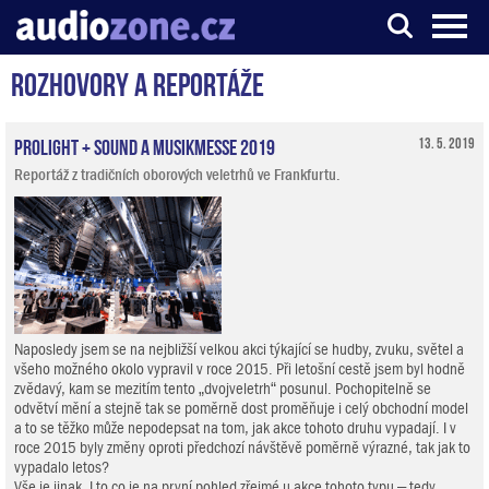
Rozhovory a reportáže
Server o digitálním zpracování zvuku
ProLight + Sound a Musikmesse 2019
13. 5. 2019
Reportáž z tradičních oborových veletrhů ve Frankfurtu.
Naposledy jsem se na nejbližší velkou akci týkající se hudby, zvuku, světel a
všeho možného okolo vypravil v roce 2015. Při letošní cestě jsem byl hodně
zvědavý, kam se mezitím tento „dvojveletrh“ posunul. Pochopitelně se
odvětví mění a stejně tak se poměrně dost proměňuje i celý obchodní model
a to se těžko může nepodepsat na tom, jak akce tohoto druhu vypadají. I v
roce 2015 byly změny oproti předchozí návštěvě poměrně výrazné, tak jak to
vypadalo letos?
Vše je jinak. I to co je na první pohled zřejmé u akce tohoto typu – tedy