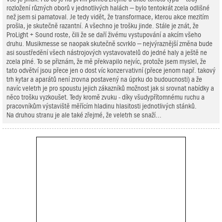
rozložení různých oborů v jednotlivých halách – bylo tentokrát zcela odlišné
než jsem si pamatoval. Je tedy vidět, že transformace, kterou akce mezitím
prošla, je skutečně razantní. A všechno je trošku jinde. Stále je znát, že
ProLight + Sound roste, čili že se daří živému vystupování a akcím všeho
druhu. Musikmesse se naopak skutečně scvrklo – nejvýraznější změna bude
asi soustředění všech nástrojových vystavovatelů do jedné haly a ještě ne
zcela plné. To se přiznám, že mě překvapilo nejvíc, protože jsem myslel, že
tato odvětví jsou přece jen o dost víc konzervativní (přece jenom např. takový
trh kytar a aparátů není zrovna postavený na úprku do budoucnosti) a že
navíc veletrh je pro spoustu jejich zákazníků možnost jak si srovnat nabídky a
něco trošku vyzkoušet. Tedy kromě zvuku - díky všudypřítomnému ruchu a
pracovníkům výstaviště měřícím hladinu hlasitosti jednotlivých stánků.
Na druhou stranu je ale také zřejmé, že veletrh se snaží...