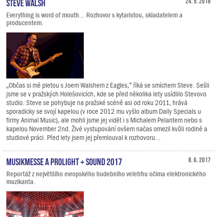
Steve Walsh
24. 5. 2018
Everything is word of mouth... Rozhovor s kytaristou, skladatelem a
producentem.
„Občas si mě pletou s Joem Walshem z Eagles,“ říká se smíchem Steve. Sešli
jsme se v pražských Holešovicích, kde se před několika lety usídlilo Stevovo
studio. Steve se pohybuje na pražské scéně asi od roku 2011, hrává
sporadicky se svojí kapelou (v roce 2012 mu vyšlo album Daily Specials u
firmy Animal Music), ale mohli jsme jej vidět i s Michalem Pelantem nebo s
kapelou November 2nd. Živé vystupování ovšem načas omezil kvůli rodině a
studiové práci. Před lety jsem jej přemlouval k rozhovoru...
Musikmesse a Prolight + Sound 2017
8. 6. 2017
Reportáž z největšího evropského hudebního veletrhu očima elektronického
muzikanta.