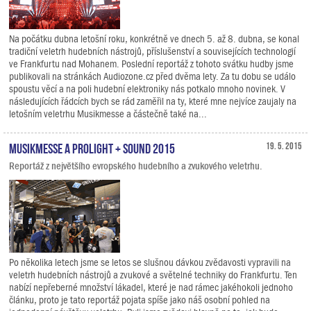
Na počátku dubna letošní roku, konkrétně ve dnech 5. až 8. dubna, se konal
tradiční veletrh hudebních nástrojů, příslušenství a souvisejících technologií
ve Frankfurtu nad Mohanem. Poslední reportáž z tohoto svátku hudby jsme
publikovali na stránkách Audiozone.cz před dvěma lety. Za tu dobu se událo
spoustu věcí a na poli hudební elektroniky nás potkalo mnoho novinek. V
následujících řádcích bych se rád zaměřil na ty, které mne nejvíce zaujaly na
letošním veletrhu Musikmesse a částečně také na...
Musikmesse a Prolight + Sound 2015
19. 5. 2015
Reportáž z největšího evropského hudebního a zvukového veletrhu.
Po několika letech jsme se letos se slušnou dávkou zvědavosti vypravili na
veletrh hudebních nástrojů a zvukové a světelné techniky do Frankfurtu. Ten
nabízí nepřeberné množství lákadel, které je nad rámec jakéhokoli jednoho
článku, proto je tato reportáž pojata spíše jako náš osobní pohled na