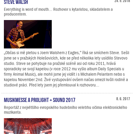
Steve Walsh
24. 5. 2018
Everything is word of mouth... Rozhovor s kytaristou, skladatelem a
producentem.
„Občas si mě pletou s Joem Walshem z Eagles,“ říká se smíchem Steve. Sešli
jsme se v pražských Holešovicích, kde se před několika lety usídlilo Stevovo
studio. Steve se pohybuje na pražské scéně asi od roku 2011, hrává
sporadicky se svojí kapelou (v roce 2012 mu vyšlo album Daily Specials u
firmy Animal Music), ale mohli jsme jej vidět i s Michalem Pelantem nebo s
kapelou November 2nd. Živé vystupování ovšem načas omezil kvůli rodině a
studiové práci. Před lety jsem jej přemlouval k rozhovoru...
Musikmesse a Prolight + Sound 2017
8. 6. 2017
Reportáž z největšího evropského hudebního veletrhu očima elektronického
muzikanta.