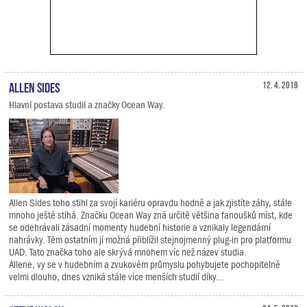
Allen Sides
12. 4. 2019
Hlavní postava studií a značky Ocean Way.
Allen Sides toho stihl za svojí kariéru opravdu hodně a jak zjistíte záhy, stále
mnoho ještě stíhá. Značku Ocean Way zná určitě většina fanoušků míst, kde
se odehrávali zásadní momenty hudební historie a vznikaly legendární
nahrávky. Těm ostatním jí možná přiblížil stejnojmenný plug-in pro platformu
UAD. Tato značka toho ale skrývá mnohem víc než název studia.
Allene, vy se v hudebním a zvukovém průmyslu pohybujete pochopitelně
velmi dlouho, dnes vzniká stále více menších studií díky...