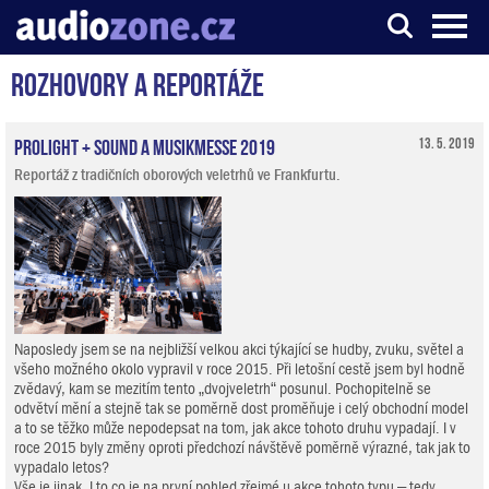
Rozhovory a reportáže
Server o digitálním zpracování zvuku
ProLight + Sound a Musikmesse 2019
13. 5. 2019
Reportáž z tradičních oborových veletrhů ve Frankfurtu.
Naposledy jsem se na nejbližší velkou akci týkající se hudby, zvuku, světel a
všeho možného okolo vypravil v roce 2015. Při letošní cestě jsem byl hodně
zvědavý, kam se mezitím tento „dvojveletrh“ posunul. Pochopitelně se
odvětví mění a stejně tak se poměrně dost proměňuje i celý obchodní model
a to se těžko může nepodepsat na tom, jak akce tohoto druhu vypadají. I v
roce 2015 byly změny oproti předchozí návštěvě poměrně výrazné, tak jak to
vypadalo letos?
Vše je jinak. I to co je na první pohled zřejmé u akce tohoto typu – tedy