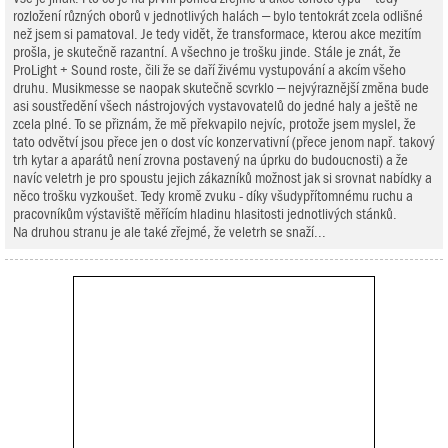
rozložení různých oborů v jednotlivých halách – bylo tentokrát zcela odlišné
než jsem si pamatoval. Je tedy vidět, že transformace, kterou akce mezitím
prošla, je skutečně razantní. A všechno je trošku jinde. Stále je znát, že
ProLight + Sound roste, čili že se daří živému vystupování a akcím všeho
druhu. Musikmesse se naopak skutečně scvrklo – nejvýraznější změna bude
asi soustředění všech nástrojových vystavovatelů do jedné haly a ještě ne
zcela plné. To se přiznám, že mě překvapilo nejvíc, protože jsem myslel, že
tato odvětví jsou přece jen o dost víc konzervativní (přece jenom např. takový
trh kytar a aparátů není zrovna postavený na úprku do budoucnosti) a že
navíc veletrh je pro spoustu jejich zákazníků možnost jak si srovnat nabídky a
něco trošku vyzkoušet. Tedy kromě zvuku - díky všudypřítomnému ruchu a
pracovníkům výstaviště měřícím hladinu hlasitosti jednotlivých stánků.
Na druhou stranu je ale také zřejmé, že veletrh se snaží...