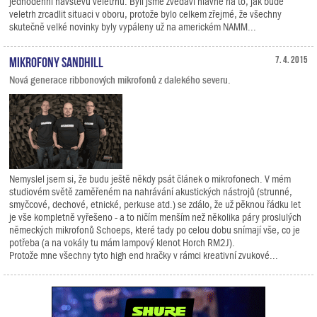
jednodenní návštěvu veletrhu. Byli jsme zvědavi hlavně na to, jak bude
veletrh zrcadlit situaci v oboru, protože bylo celkem zřejmé, že všechny
skutečně velké novinky byly vypáleny už na americkém NAMM...
Mikrofony Sandhill
7. 4. 2015
Nová generace ribbonových mikrofonů z dalekého severu.
Nemyslel jsem si, že budu ještě někdy psát článek o mikrofonech. V mém
studiovém světě zaměřeném na nahrávání akustických nástrojů (strunné,
smyčcové, dechové, etnické, perkuse atd.) se zdálo, že už pěknou řádku let
je vše kompletně vyřešeno - a to ničím menším než několika páry proslulých
německých mikrofonů Schoeps, které tady po celou dobu snímají vše, co je
potřeba (a na vokály tu mám lampový klenot Horch RM2J).
Protože mne všechny tyto high end hračky v rámci kreativní zvukové...