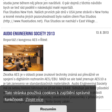
studia jsme během něj přece jen navštívili. O pár dojmů z těchto návštěv
bych se teď rád podělil v následující malé reportáži.
Flux Studios New York. Našich prvních pár dnů v USA jsme strávili v New Yorku
a kromě mnoha jiných pozoruhodností bylo našim cílem Flux Studios
(http://www.fluxstudios.net). Flux Studios se nachází v East Village...
Audio Engineering Society 2013
13. 8. 2013
Reportáž z kongresu AES v Římě.
Zkratka AES je v oblasti praxe zvukové techniky známá asi převážně ve
spojení s digitálním rozhraním AES/EBU. MADI se ale také jmenuje AES10 a
je tak zaneseno ve standardizačních materiálech. Audio Engineering Society
má za sebou historii táhnoucí se již od roku 1948. Sdružuje jak firmy působící
ve vývoji a výrobě audio zařízení, tak profesionály pohybující se v oblasti
Tato stránka používá cookies k zajištění správné
výroby zvukového obsahu, akustiky, akademické pracovníky v příslušných
funkčnosti.
Zjistit více
oborech, stejně jako studenty. Tento široký záběr...
Rozumím