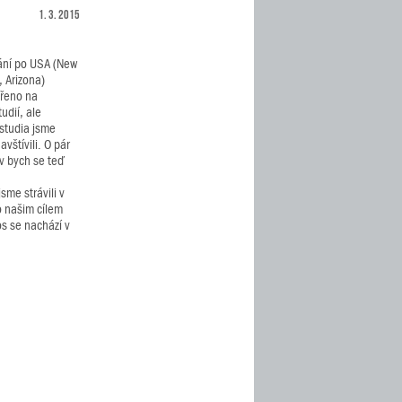
1. 3. 2015
ání po USA (New
, Arizona)
řeno na
udií, ale
studia jsme
vštívili. O pár
v bych se teď
sme strávili v
o našim cílem
os se nachází v