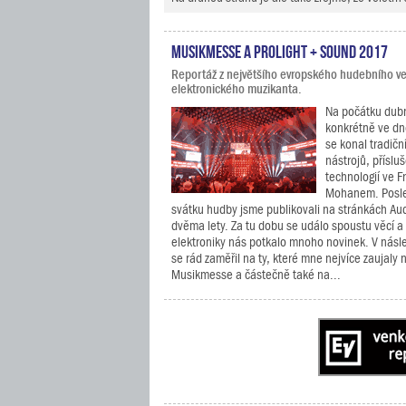
Musikmesse a Prolight + Sound 2017
Reportáž z největšího evropského hudebního ve
elektronického muzikanta.
Na počátku dubn
konkrétně ve dn
se konal tradičn
nástrojů, přísluš
technologií ve F
Mohanem. Posled
svátku hudby jsme publikovali na stránkách Au
dvěma lety. Za tu dobu se událo spoustu věcí a
elektroniky nás potkalo mnoho novinek. V násle
se rád zaměřil na ty, které mne nejvíce zaujaly 
Musikmesse a částečně také na...