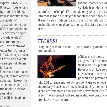
vypravil v roce 2015.
zásadní momenty hude
Při letošní cestě jsem
vznikaly legendární n
byl hodně zvědavý,
ostatním jí možná přiblížil stejnojmenný plug-in pro p
kam se mezitím tento
Tato značka toho ale skrývá mnohem víc než název st
„dvojveletrh“
Allene, vy se v hudebním a zvukovém průmyslu pohy
ě tak se poměrně dost
pochopitelně velmi dlouho, dnes vzniká stále více me
o může nepodepsat na
díky...
015 byly změny oproti
o vypadalo letos?
Steve Walsh
 akce tohoto typu –
ách – bylo tentokrát
Everything is word of mouth... Rozhovor s kytaristou,
dět, že transformace,
producentem.
í. A všechno je trošku
„Občas si mě pletou 
ili že se daří živému
z Eagles,“ říká se sm
 se naopak skutečně
Sešli jsme se v pražs
dění všech
Holešovicích, kde se 
ě ne zcela plné. To se
lety usídlilo Stevovo 
myslel, že tato odvětví
pohybuje na pražské 
enom např. takový trh
roku 2011, hrává sporadicky se svojí kapelou (v roc
 do budoucnosti) a že
album Daily Specials u firmy Animal Music), ale mohli j
žnost jak si srovnat
Michalem Pelantem nebo s kapelou November 2nd. Ž
uku - díky
ovšem načas omezil kvůli rodině a studiové práci. Před
tě měřícím hladinu
přemlouval k rozhovoru...
se snaží...