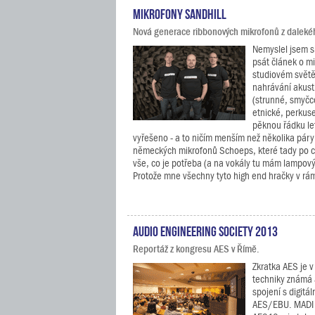
Mikrofony Sandhill
Nová generace ribbonových mikrofonů z daleké
Nemyslel jsem s
psát článek o m
studiovém svět
nahrávání akust
(strunné, smyčc
etnické, perkuse
pěknou řádku le
vyřešeno - a to ničím menším než několika páry
německých mikrofonů Schoeps, které tady po c
vše, co je potřeba (a na vokály tu mám lampov
Protože mne všechny tyto high end hračky v rámc
Audio Engineering Society 2013
Reportáž z kongresu AES v Římě.
Zkratka AES je v
techniky známá 
spojení s digitá
AES/EBU. MADI 