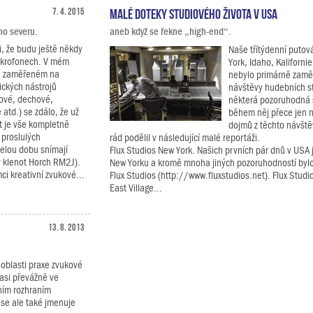
7. 4. 2015
Malé doteky studiového života v USA
ho severu.
aneb když se řekne „high-end“.
i, že budu ještě někdy
Naše třítýdenní putov
ikrofonech. V mém
York, Idaho, Kalifornie
ě zaměřeném na
nebylo primárně zamě
ických nástrojů
návštěvy hudebních st
ové, dechové,
některá pozoruhodná 
 atd.) se zdálo, že už
během něj přece jen na
t je vše kompletně
dojmů z těchto návště
 proslulých
rád podělil v následující malé reportáži.
elou dobu snímají
Flux Studios New York. Našich prvních pár dnů v USA j
ý klenot Horch RM2J).
New Yorku a kromě mnoha jiných pozoruhodností byl
i kreativní zvukové...
Flux Studios (http://www.fluxstudios.net). Flux Studi
East Village...
13. 8. 2013
 oblasti praxe zvukové
asi převážně ve
lním rozhraním
se ale také jmenuje