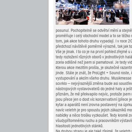
posunul. Pochopitelně se odvětví mění a stejn
proměňuje i celý obchodní model a to se těžk
tom, jak akce tohoto druhu vypadají. I v roce 2
předchozí návštěvě poměrně výrazné, tak jak t
Vše je jinak. I to co je na první pohled zřejmé u
tedy rozložení různých oborů v jednotlivých hal
zcela odlišné než jsem si pamatoval. Je tedy vi
kterou akce mezitím prošla, je skutečně razantn
jinde. Stále je znát, že ProLight + Sound roste, č
vystupování a akcím všeho druhu. Musikmesse
scvrklo – nejvýraznější změna bude asi soustře
nástrojových vystavovatelů do jedné haly a ješt
přiznám, že mě překvapilo nejvíc, protože jsem 
jsou přece jen o dost víc konzervativní (přece j
kytar a aparátů není zrovna postavený na úprku
navíc veletrh je pro spoustu jejich zákazníků mo
nabídky a něco trošku vyzkoušet. Tedy kromě zv
všudypřítomnému ruchu a pracovníkům výstaviš
hlasitosti jednotlivých stánků.
Na druhou stranu je ale také zřejmé, že veletrh 