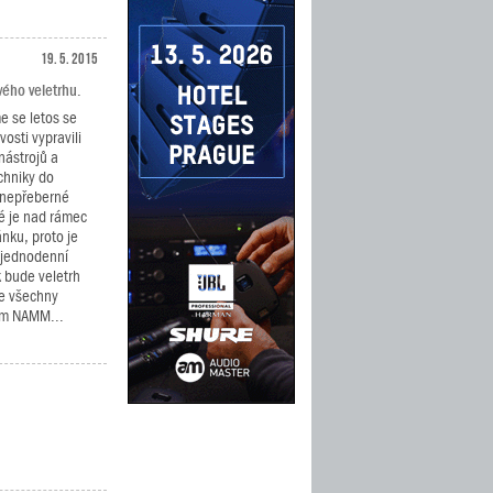
19. 5. 2015
ého veletrhu.
e se letos se
osti vypravili
nástrojů a
chniky do
í nepřeberné
ré je nad rámec
nku, proto je
a jednodenní
k bude veletrh
že všechny
ém NAMM...