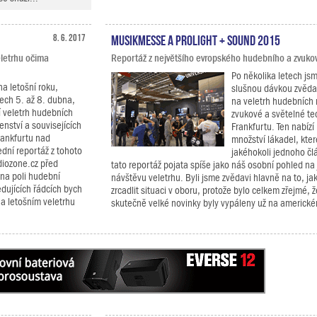
8. 6. 2017
Musikmesse a Prolight + Sound 2015
letrhu očima
Reportáž z největšího evropského hudebního a zvukov
Po několika letech jsm
a letošní roku,
slušnou dávkou zvědav
ech 5. až 8. dubna,
na veletrh hudebních 
í veletrh hudebních
zvukové a světelné te
enství a souvisejících
Frankfurtu. Ten nabíz
rankfurtu nad
množství lákadel, kte
ní reportáž z tohoto
jakéhokoli jednoho člá
diozone.cz před
tato reportáž pojata spíše jako náš osobní pohled n
 na poli hudební
návštěvu veletrhu. Byli jsme zvědavi hlavně na to, ja
dujících řádcích bych
zrcadlit situaci v oboru, protože bylo celkem zřejmé, 
na letošním veletrhu
skutečně velké novinky byly vypáleny už na americk