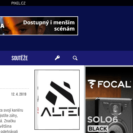
PIXEL.CZ
SOUTĚŽE
12. 4. 2019
za svojí kariéru
istíte záhy,
há. Značku
většina
 odehrávali