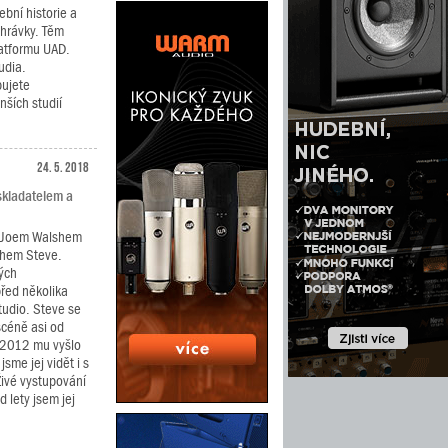
bní historie a
ahrávky. Těm
latformu UAD.
udia.
bujete
nších studií
24. 5. 2018
 skladatelem a
s Joem Walshem
íchem Steve.
kých
před několika
studio. Steve se
scéně asi od
e 2012 mu vyšlo
sme jej vidět i s
ivé vystupování
 lety jsem jej