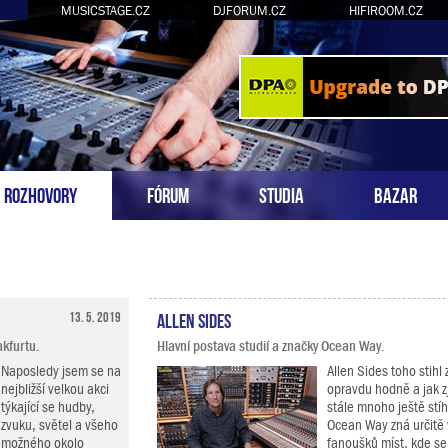
MUSICSTAGE.CZ
DJFORUM.CZ
HIFIROOM.CZ
ROZHOVORY
FÓRUM
STUDIA
BAZAR
13. 5. 2019
Allen Sides
nkfurtu.
Hlavní postava studií a značky Ocean Way.
Naposledy jsem se na
Allen Sides toho stihl 
nejbližší velkou akci
opravdu hodně a jak zj
týkající se hudby,
stále mnoho ještě stí
zvuku, světel a všeho
Ocean Way zná určitě 
možného okolo
fanoušků míst, kde se