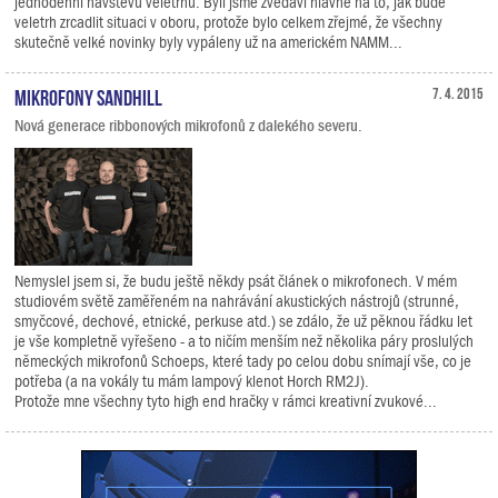
jednodenní návštěvu veletrhu. Byli jsme zvědavi hlavně na to, jak bude
veletrh zrcadlit situaci v oboru, protože bylo celkem zřejmé, že všechny
skutečně velké novinky byly vypáleny už na americkém NAMM...
Mikrofony Sandhill
7. 4. 2015
Nová generace ribbonových mikrofonů z dalekého severu.
Nemyslel jsem si, že budu ještě někdy psát článek o mikrofonech. V mém
studiovém světě zaměřeném na nahrávání akustických nástrojů (strunné,
smyčcové, dechové, etnické, perkuse atd.) se zdálo, že už pěknou řádku let
je vše kompletně vyřešeno - a to ničím menším než několika páry proslulých
německých mikrofonů Schoeps, které tady po celou dobu snímají vše, co je
potřeba (a na vokály tu mám lampový klenot Horch RM2J).
Protože mne všechny tyto high end hračky v rámci kreativní zvukové...