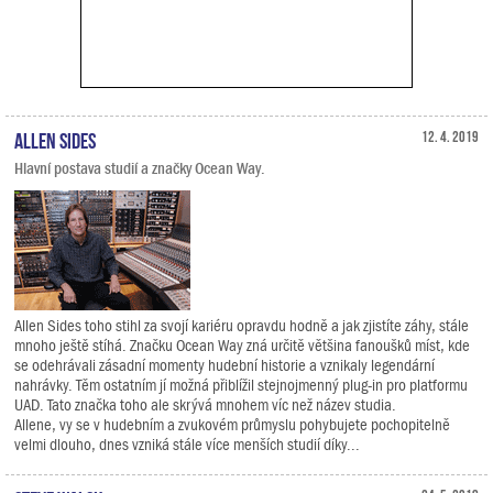
Allen Sides
12. 4. 2019
Hlavní postava studií a značky Ocean Way.
Allen Sides toho stihl za svojí kariéru opravdu hodně a jak zjistíte záhy, stále
mnoho ještě stíhá. Značku Ocean Way zná určitě většina fanoušků míst, kde
se odehrávali zásadní momenty hudební historie a vznikaly legendární
nahrávky. Těm ostatním jí možná přiblížil stejnojmenný plug-in pro platformu
UAD. Tato značka toho ale skrývá mnohem víc než název studia.
Allene, vy se v hudebním a zvukovém průmyslu pohybujete pochopitelně
velmi dlouho, dnes vzniká stále více menších studií díky...