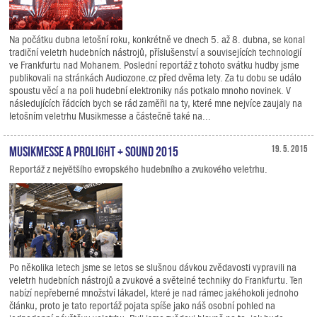
Na počátku dubna letošní roku, konkrétně ve dnech 5. až 8. dubna, se konal
tradiční veletrh hudebních nástrojů, příslušenství a souvisejících technologií
ve Frankfurtu nad Mohanem. Poslední reportáž z tohoto svátku hudby jsme
publikovali na stránkách Audiozone.cz před dvěma lety. Za tu dobu se událo
spoustu věcí a na poli hudební elektroniky nás potkalo mnoho novinek. V
následujících řádcích bych se rád zaměřil na ty, které mne nejvíce zaujaly na
letošním veletrhu Musikmesse a částečně také na...
Musikmesse a Prolight + Sound 2015
19. 5. 2015
Reportáž z největšího evropského hudebního a zvukového veletrhu.
Po několika letech jsme se letos se slušnou dávkou zvědavosti vypravili na
veletrh hudebních nástrojů a zvukové a světelné techniky do Frankfurtu. Ten
nabízí nepřeberné množství lákadel, které je nad rámec jakéhokoli jednoho
článku, proto je tato reportáž pojata spíše jako náš osobní pohled na