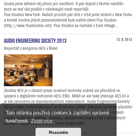
studia jsme během něj přece jen navštívili. O pár dojmů z těchto návštěv
bych se teď rád podělil v následující malé reportáži.
Flux Studios New York. Našich prvních pár dnů v USA jsme strávili v New Yorku
a kromě mnoha jiných pozoruhodností bylo našim cílem Flux Studios
(http://www.fluxstudios.net). Flux Studios se nachází v East Village...
Audio Engineering Society 2013
13. 8. 2013
Reportáž z kongresu AES v Římě.
Zkratka AES je v oblasti praxe zvukové techniky známá asi převážně ve
spojení s digitálním rozhraním AES/EBU. MADI se ale také jmenuje AES10 a
je tak zaneseno ve standardizačních materiálech. Audio Engineering Society
má za sebou historii táhnoucí se již od roku 1948. Sdružuje jak firmy působící
ve vývoji a výrobě audio zařízení, tak profesionály pohybující se v oblasti
Tato stránka používá cookies k zajištění správné
výroby zvukového obsahu, akustiky, akademické pracovníky v příslušných
funkčnosti.
Zjistit více
oborech, stejně jako studenty. Tento široký záběr...
Rozumím