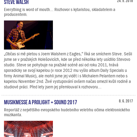
Steve Walsh
24. 5. 2018
Everything is word of mouth... Rozhovor s kytaristou, skladatelem a
producentem.
„Občas si mě pletou s Joem Walshem z Eagles,“ říká se smíchem Steve. Sešli
jsme se v pražských Holešovicích, kde se před několika lety usídlilo Stevovo
studio. Steve se pohybuje na pražské scéně asi od roku 2011, hrává
sporadicky se svojí kapelou (v roce 2012 mu vyšlo album Daily Specials u
firmy Animal Music), ale mohli jsme jej vidět i s Michalem Pelantem nebo s
kapelou November 2nd. Živé vystupování ovšem načas omezil kvůli rodině a
studiové práci. Před lety jsem jej přemlouval k rozhovoru...
Musikmesse a Prolight + Sound 2017
8. 6. 2017
Reportáž z největšího evropského hudebního veletrhu očima elektronického
muzikanta.