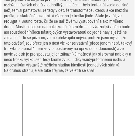
rozložení různých oborů v jednotlivých halách – bylo tentokrát zcela odlišné
než jsem si pamatoval. Je tedy vidět, že transformace, kterou akce mezitím
prošla, je skutečně razantní. A všechno je trošku jinde. Stále je znát, že
ProLight + Sound roste, čili že se daří živému vystupování a akcím všeho
druhu. Musikmesse se naopak skutečně scvrklo – nejvýraznější změna bude
asi soustředění všech nástrojových vystavovatelů do jedné haly a ještě ne
zcela plné. To se přiznám, že mě překvapilo nejvíc, protože jsem myslel, že
tato odvětví jsou přece jen o dost víc konzervativní (přece jenom např. takový
trh kytar a aparátů není zrovna postavený na úprku do budoucnosti) a že
navíc veletrh je pro spoustu jejich zákazníků možnost jak si srovnat nabídky a
něco trošku vyzkoušet. Tedy kromě zvuku - díky všudypřítomnému ruchu a
pracovníkům výstaviště měřícím hladinu hlasitosti jednotlivých stánků.
Na druhou stranu je ale také zřejmé, že veletrh se snaží...