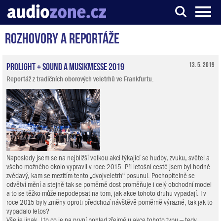
Rozhovory a reportáže
Server o digitálním zpracování zvuku
ProLight + Sound a Musikmesse 2019
13. 5. 2019
Reportáž z tradičních oborových veletrhů ve Frankfurtu.
Naposledy jsem se na nejbližší velkou akci týkající se hudby, zvuku, světel a
všeho možného okolo vypravil v roce 2015. Při letošní cestě jsem byl hodně
zvědavý, kam se mezitím tento „dvojveletrh“ posunul. Pochopitelně se
odvětví mění a stejně tak se poměrně dost proměňuje i celý obchodní model
a to se těžko může nepodepsat na tom, jak akce tohoto druhu vypadají. I v
roce 2015 byly změny oproti předchozí návštěvě poměrně výrazné, tak jak to
vypadalo letos?
Vše je jinak. I to co je na první pohled zřejmé u akce tohoto typu – tedy