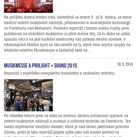
Na počátku dubna letošní roku, konkrétně ve dnech 5. až 8. dubna, se konal
tradiční veletrh hudebních nástrojů, příslušenství a souvisejících technologií
ve Frankfurtu nad Mohanem. Poslední reportáž z tohoto svátku hudby jsme
publikovali na stránkách Audiozone.cz před dvěma lety. Za tu dobu se událo
spoustu věcí a na poli hudební elektroniky nás potkalo mnoho novinek. V
následujících řádcích bych se rád zaměřil na ty, které mne nejvíce zaujaly na
letošním veletrhu Musikmesse a částečně také na...
Musikmesse a Prolight + Sound 2015
19. 5. 2015
Reportáž z největšího evropského hudebního a zvukového veletrhu.
Po několika letech jsme se letos se slušnou dávkou zvědavosti vypravili na
veletrh hudebních nástrojů a zvukové a světelné techniky do Frankfurtu. Ten
nabízí nepřeberné množství lákadel, které je nad rámec jakéhokoli jednoho
článku, proto je tato reportáž pojata spíše jako náš osobní pohled na