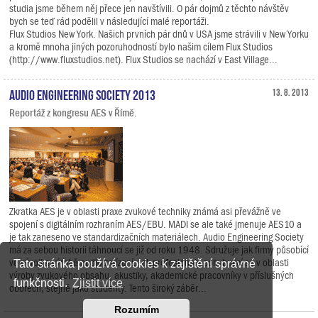
studia jsme během něj přece jen navštívili. O pár dojmů z těchto návštěv
bych se teď rád podělil v následující malé reportáži.
Flux Studios New York. Našich prvních pár dnů v USA jsme strávili v New Yorku
a kromě mnoha jiných pozoruhodností bylo našim cílem Flux Studios
(http://www.fluxstudios.net). Flux Studios se nachází v East Village...
Audio Engineering Society 2013
13. 8. 2013
Reportáž z kongresu AES v Římě.
Zkratka AES je v oblasti praxe zvukové techniky známá asi převážně ve
spojení s digitálním rozhraním AES/EBU. MADI se ale také jmenuje AES10 a
je tak zaneseno ve standardizačních materiálech. Audio Engineering Society
má za sebou historii táhnoucí se již od roku 1948. Sdružuje jak firmy působící
ve vývoji a výrobě audio zařízení, tak profesionály pohybující se v oblasti
Tato stránka používá cookies k zajištění správné
výroby zvukového obsahu, akustiky, akademické pracovníky v příslušných
funkčnosti.
Zjistit více
oborech, stejně jako studenty. Tento široký záběr...
Rozumím