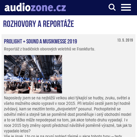
Rozhovory a reportáže
Server o digitálním zpracování zvuku
ProLight + Sound a Musikmesse 2019
13. 5. 2019
Reportáž z tradičních oborových veletrhů ve Frankfurtu.
Naposledy jsem se na nejbližší velkou akci týkající se hudby, zvuku, světel a
všeho možného okolo vypravil v roce 2015. Při letošní cestě jsem byl hodně
zvědavý, kam se mezitím tento „dvojveletrh“ posunul. Pochopitelně se
odvětví mění a stejně tak se poměrně dost proměňuje i celý obchodní model
a to se těžko může nepodepsat na tom, jak akce tohoto druhu vypadají. I v
roce 2015 byly změny oproti předchozí návštěvě poměrně výrazné, tak jak to
vypadalo letos?
Vše je jinak. I to co je na první pohled zřejmé u akce tohoto typu – tedy