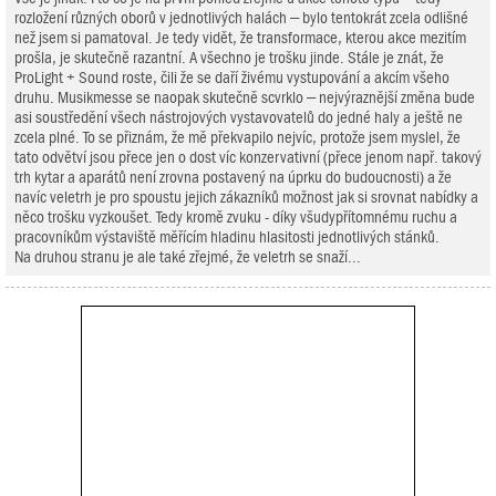
rozložení různých oborů v jednotlivých halách – bylo tentokrát zcela odlišné
než jsem si pamatoval. Je tedy vidět, že transformace, kterou akce mezitím
prošla, je skutečně razantní. A všechno je trošku jinde. Stále je znát, že
ProLight + Sound roste, čili že se daří živému vystupování a akcím všeho
druhu. Musikmesse se naopak skutečně scvrklo – nejvýraznější změna bude
asi soustředění všech nástrojových vystavovatelů do jedné haly a ještě ne
zcela plné. To se přiznám, že mě překvapilo nejvíc, protože jsem myslel, že
tato odvětví jsou přece jen o dost víc konzervativní (přece jenom např. takový
trh kytar a aparátů není zrovna postavený na úprku do budoucnosti) a že
navíc veletrh je pro spoustu jejich zákazníků možnost jak si srovnat nabídky a
něco trošku vyzkoušet. Tedy kromě zvuku - díky všudypřítomnému ruchu a
pracovníkům výstaviště měřícím hladinu hlasitosti jednotlivých stánků.
Na druhou stranu je ale také zřejmé, že veletrh se snaží...