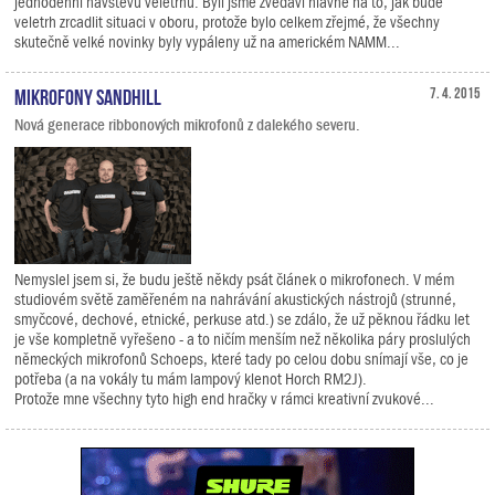
jednodenní návštěvu veletrhu. Byli jsme zvědavi hlavně na to, jak bude
veletrh zrcadlit situaci v oboru, protože bylo celkem zřejmé, že všechny
skutečně velké novinky byly vypáleny už na americkém NAMM...
Mikrofony Sandhill
7. 4. 2015
Nová generace ribbonových mikrofonů z dalekého severu.
Nemyslel jsem si, že budu ještě někdy psát článek o mikrofonech. V mém
studiovém světě zaměřeném na nahrávání akustických nástrojů (strunné,
smyčcové, dechové, etnické, perkuse atd.) se zdálo, že už pěknou řádku let
je vše kompletně vyřešeno - a to ničím menším než několika páry proslulých
německých mikrofonů Schoeps, které tady po celou dobu snímají vše, co je
potřeba (a na vokály tu mám lampový klenot Horch RM2J).
Protože mne všechny tyto high end hračky v rámci kreativní zvukové...