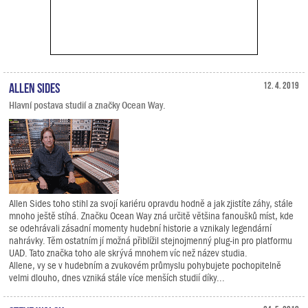
Allen Sides
12. 4. 2019
Hlavní postava studií a značky Ocean Way.
Allen Sides toho stihl za svojí kariéru opravdu hodně a jak zjistíte záhy, stále
mnoho ještě stíhá. Značku Ocean Way zná určitě většina fanoušků míst, kde
se odehrávali zásadní momenty hudební historie a vznikaly legendární
nahrávky. Těm ostatním jí možná přiblížil stejnojmenný plug-in pro platformu
UAD. Tato značka toho ale skrývá mnohem víc než název studia.
Allene, vy se v hudebním a zvukovém průmyslu pohybujete pochopitelně
velmi dlouho, dnes vzniká stále více menších studií díky...