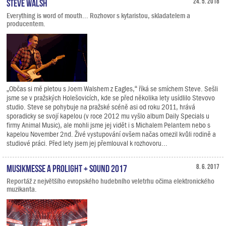
Steve Walsh
24. 5. 2018
Everything is word of mouth... Rozhovor s kytaristou, skladatelem a
producentem.
„Občas si mě pletou s Joem Walshem z Eagles,“ říká se smíchem Steve. Sešli
jsme se v pražských Holešovicích, kde se před několika lety usídlilo Stevovo
studio. Steve se pohybuje na pražské scéně asi od roku 2011, hrává
sporadicky se svojí kapelou (v roce 2012 mu vyšlo album Daily Specials u
firmy Animal Music), ale mohli jsme jej vidět i s Michalem Pelantem nebo s
kapelou November 2nd. Živé vystupování ovšem načas omezil kvůli rodině a
studiové práci. Před lety jsem jej přemlouval k rozhovoru...
Musikmesse a Prolight + Sound 2017
8. 6. 2017
Reportáž z největšího evropského hudebního veletrhu očima elektronického
muzikanta.