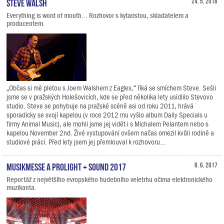
Steve Walsh
24. 5. 2018
Everything is word of mouth... Rozhovor s kytaristou, skladatelem a
producentem.
„Občas si mě pletou s Joem Walshem z Eagles,“ říká se smíchem Steve. Sešli
jsme se v pražských Holešovicích, kde se před několika lety usídlilo Stevovo
studio. Steve se pohybuje na pražské scéně asi od roku 2011, hrává
sporadicky se svojí kapelou (v roce 2012 mu vyšlo album Daily Specials u
firmy Animal Music), ale mohli jsme jej vidět i s Michalem Pelantem nebo s
kapelou November 2nd. Živé vystupování ovšem načas omezil kvůli rodině a
studiové práci. Před lety jsem jej přemlouval k rozhovoru...
Musikmesse a Prolight + Sound 2017
8. 6. 2017
Reportáž z největšího evropského hudebního veletrhu očima elektronického
muzikanta.