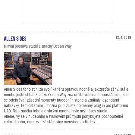
Allen Sides
12. 4. 2019
Hlavní postava studií a značky Ocean Way.
Allen Sides toho stihl za svojí kariéru opravdu hodně a jak zjistíte záhy, stále
mnoho ještě stíhá. Značku Ocean Way zná určitě většina fanoušků míst, kde
se odehrávali zásadní momenty hudební historie a vznikaly legendární
nahrávky. Těm ostatním jí možná přiblížil stejnojmenný plug-in pro platformu
UAD. Tato značka toho ale skrývá mnohem víc než název studia.
Allene, vy se v hudebním a zvukovém průmyslu pohybujete pochopitelně
velmi dlouho, dnes vzniká stále více menších studií díky...