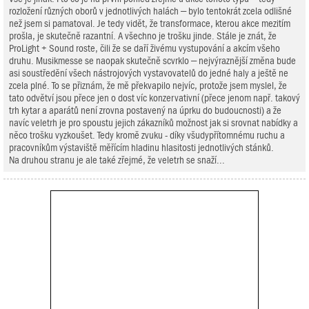
rozložení různých oborů v jednotlivých halách – bylo tentokrát zcela odlišné
než jsem si pamatoval. Je tedy vidět, že transformace, kterou akce mezitím
prošla, je skutečně razantní. A všechno je trošku jinde. Stále je znát, že
ProLight + Sound roste, čili že se daří živému vystupování a akcím všeho
druhu. Musikmesse se naopak skutečně scvrklo – nejvýraznější změna bude
asi soustředění všech nástrojových vystavovatelů do jedné haly a ještě ne
zcela plné. To se přiznám, že mě překvapilo nejvíc, protože jsem myslel, že
tato odvětví jsou přece jen o dost víc konzervativní (přece jenom např. takový
trh kytar a aparátů není zrovna postavený na úprku do budoucnosti) a že
navíc veletrh je pro spoustu jejich zákazníků možnost jak si srovnat nabídky a
něco trošku vyzkoušet. Tedy kromě zvuku - díky všudypřítomnému ruchu a
pracovníkům výstaviště měřícím hladinu hlasitosti jednotlivých stánků.
Na druhou stranu je ale také zřejmé, že veletrh se snaží...