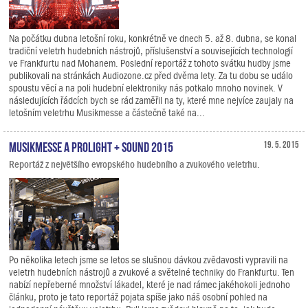
Na počátku dubna letošní roku, konkrétně ve dnech 5. až 8. dubna, se konal
tradiční veletrh hudebních nástrojů, příslušenství a souvisejících technologií
ve Frankfurtu nad Mohanem. Poslední reportáž z tohoto svátku hudby jsme
publikovali na stránkách Audiozone.cz před dvěma lety. Za tu dobu se událo
spoustu věcí a na poli hudební elektroniky nás potkalo mnoho novinek. V
následujících řádcích bych se rád zaměřil na ty, které mne nejvíce zaujaly na
letošním veletrhu Musikmesse a částečně také na...
Musikmesse a Prolight + Sound 2015
19. 5. 2015
Reportáž z největšího evropského hudebního a zvukového veletrhu.
Po několika letech jsme se letos se slušnou dávkou zvědavosti vypravili na
veletrh hudebních nástrojů a zvukové a světelné techniky do Frankfurtu. Ten
nabízí nepřeberné množství lákadel, které je nad rámec jakéhokoli jednoho
článku, proto je tato reportáž pojata spíše jako náš osobní pohled na