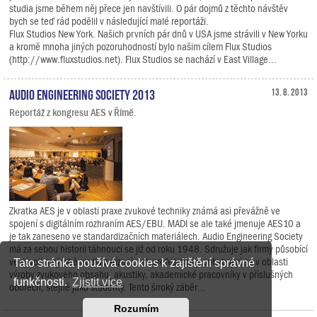
studia jsme během něj přece jen navštívili. O pár dojmů z těchto návštěv
bych se teď rád podělil v následující malé reportáži.
Flux Studios New York. Našich prvních pár dnů v USA jsme strávili v New Yorku
a kromě mnoha jiných pozoruhodností bylo našim cílem Flux Studios
(http://www.fluxstudios.net). Flux Studios se nachází v East Village...
Audio Engineering Society 2013
13. 8. 2013
Reportáž z kongresu AES v Římě.
Zkratka AES je v oblasti praxe zvukové techniky známá asi převážně ve
spojení s digitálním rozhraním AES/EBU. MADI se ale také jmenuje AES10 a
je tak zaneseno ve standardizačních materiálech. Audio Engineering Society
má za sebou historii táhnoucí se již od roku 1948. Sdružuje jak firmy působící
ve vývoji a výrobě audio zařízení, tak profesionály pohybující se v oblasti
Tato stránka používá cookies k zajištění správné
výroby zvukového obsahu, akustiky, akademické pracovníky v příslušných
funkčnosti.
Zjistit více
oborech, stejně jako studenty. Tento široký záběr...
Rozumím