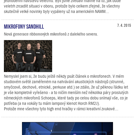
jednodenní návštěvu veletrhu. Byli jsme zvědavi hlavně na to, jak bude
veletrh zrcadlit situaci v oboru, protože bylo celkem zřejmé, že všechny
skutečně velké novinky byly vypáleny už na americkém NAMM...
Mikrofony Sandhill
7. 4. 2015
Nová generace ribbonových mikrofonů z dalekého severu.
Nemyslel jsem si, že budu ještě někdy psát článek o mikrofonech. V mém
studiovém světě zaměřeném na nahrávání akustických nástrojů (strunné,
smyčcové, dechové, etnické, perkuse atd.) se zdálo, že už pěknou řádku let
je vše kompletně vyřešeno - a to ničím menším než několika páry proslulých
německých mikrofonů Schoeps, které tady po celou dobu snímají vše, co je
potřeba (a na vokály tu mám lampový klenot Horch RM2J).
Protože mne všechny tyto high end hračky v rámci kreativní zvukové...