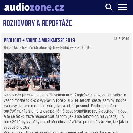
Rozhovory a reportáže
Server o digitálním zpracování zvuku
ProLight + Sound a Musikmesse 2019
13. 5. 2019
Reportáž z tradičních oborových veletrhů ve Frankfurtu.
Naposledy jsem se na nejbližší velkou akci týkající se hudby, zvuku, světel a
všeho možného okolo vypravil v roce 2015. Při letošní cestě jsem byl hodně
zvědavý, kam se mezitím tento „dvojveletrh“ posunul. Pochopitelně se
odvětví mění a stejně tak se poměrně dost proměňuje i celý obchodní model
a to se těžko může nepodepsat na tom, jak akce tohoto druhu vypadají. I v
roce 2015 byly změny oproti předchozí návštěvě poměrně výrazné, tak jak to
vypadalo letos?
Vše je jinak. I to co je na první pohled zřejmé u akce tohoto typu – tedy