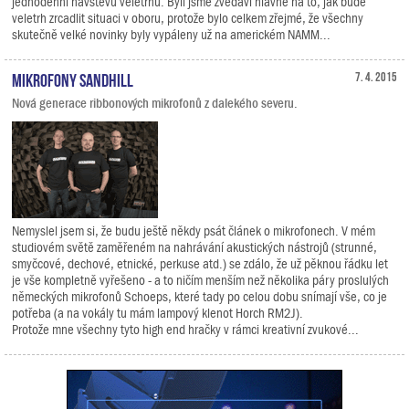
jednodenní návštěvu veletrhu. Byli jsme zvědavi hlavně na to, jak bude
veletrh zrcadlit situaci v oboru, protože bylo celkem zřejmé, že všechny
skutečně velké novinky byly vypáleny už na americkém NAMM...
Mikrofony Sandhill
7. 4. 2015
Nová generace ribbonových mikrofonů z dalekého severu.
Nemyslel jsem si, že budu ještě někdy psát článek o mikrofonech. V mém
studiovém světě zaměřeném na nahrávání akustických nástrojů (strunné,
smyčcové, dechové, etnické, perkuse atd.) se zdálo, že už pěknou řádku let
je vše kompletně vyřešeno - a to ničím menším než několika páry proslulých
německých mikrofonů Schoeps, které tady po celou dobu snímají vše, co je
potřeba (a na vokály tu mám lampový klenot Horch RM2J).
Protože mne všechny tyto high end hračky v rámci kreativní zvukové...