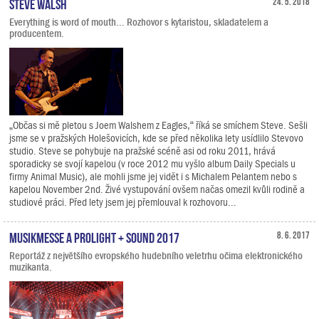
Steve Walsh
24. 5. 2018
Everything is word of mouth... Rozhovor s kytaristou, skladatelem a
producentem.
„Občas si mě pletou s Joem Walshem z Eagles,“ říká se smíchem Steve. Sešli
jsme se v pražských Holešovicích, kde se před několika lety usídlilo Stevovo
studio. Steve se pohybuje na pražské scéně asi od roku 2011, hrává
sporadicky se svojí kapelou (v roce 2012 mu vyšlo album Daily Specials u
firmy Animal Music), ale mohli jsme jej vidět i s Michalem Pelantem nebo s
kapelou November 2nd. Živé vystupování ovšem načas omezil kvůli rodině a
studiové práci. Před lety jsem jej přemlouval k rozhovoru...
Musikmesse a Prolight + Sound 2017
8. 6. 2017
Reportáž z největšího evropského hudebního veletrhu očima elektronického
muzikanta.