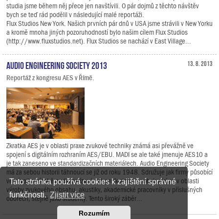
studia jsme během něj přece jen navštívili. O pár dojmů z těchto návštěv
bych se teď rád podělil v následující malé reportáži.
Flux Studios New York. Našich prvních pár dnů v USA jsme strávili v New Yorku
a kromě mnoha jiných pozoruhodností bylo našim cílem Flux Studios
(http://www.fluxstudios.net). Flux Studios se nachází v East Village...
Audio Engineering Society 2013
13. 8. 2013
Reportáž z kongresu AES v Římě.
Zkratka AES je v oblasti praxe zvukové techniky známá asi převážně ve
spojení s digitálním rozhraním AES/EBU. MADI se ale také jmenuje AES10 a
je tak zaneseno ve standardizačních materiálech. Audio Engineering Society
má za sebou historii táhnoucí se již od roku 1948. Sdružuje jak firmy působící
ve vývoji a výrobě audio zařízení, tak profesionály pohybující se v oblasti
Tato stránka používá cookies k zajištění správné
výroby zvukového obsahu, akustiky, akademické pracovníky v příslušných
funkčnosti.
Zjistit více
oborech, stejně jako studenty. Tento široký záběr...
Rozumím