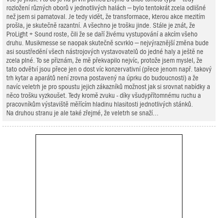
rozložení různých oborů v jednotlivých halách – bylo tentokrát zcela odlišné
než jsem si pamatoval. Je tedy vidět, že transformace, kterou akce mezitím
prošla, je skutečně razantní. A všechno je trošku jinde. Stále je znát, že
ProLight + Sound roste, čili že se daří živému vystupování a akcím všeho
druhu. Musikmesse se naopak skutečně scvrklo – nejvýraznější změna bude
asi soustředění všech nástrojových vystavovatelů do jedné haly a ještě ne
zcela plné. To se přiznám, že mě překvapilo nejvíc, protože jsem myslel, že
tato odvětví jsou přece jen o dost víc konzervativní (přece jenom např. takový
trh kytar a aparátů není zrovna postavený na úprku do budoucnosti) a že
navíc veletrh je pro spoustu jejich zákazníků možnost jak si srovnat nabídky a
něco trošku vyzkoušet. Tedy kromě zvuku - díky všudypřítomnému ruchu a
pracovníkům výstaviště měřícím hladinu hlasitosti jednotlivých stánků.
Na druhou stranu je ale také zřejmé, že veletrh se snaží...