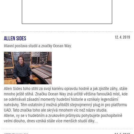
Allen Sides
12. 4. 2019
Hlavní postava studií a značky Ocean Way.
Allen Sides toho stihl za svojí kariéru opravdu hodně a jak zjistíte záhy, stále
mnoho ještě stíhá. Značku Ocean Way zná určitě většina fanoušků míst, kde
se odehrávali zásadní momenty hudební historie a vznikaly legendární
nahrávky. Těm ostatním jí možná přiblížil stejnojmenný plug-in pro platformu
UAD. Tato značka toho ale skrývá mnohem víc než název studia.
Allene, vy se v hudebním a zvukovém průmyslu pohybujete pochopitelně
velmi dlouho, dnes vzniká stále více menších studií díky...