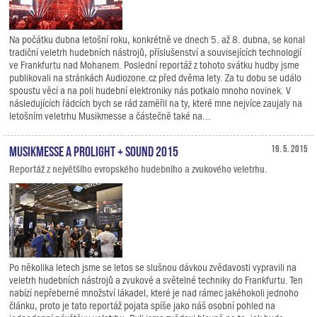
Na počátku dubna letošní roku, konkrétně ve dnech 5. až 8. dubna, se konal
tradiční veletrh hudebních nástrojů, příslušenství a souvisejících technologií
ve Frankfurtu nad Mohanem. Poslední reportáž z tohoto svátku hudby jsme
publikovali na stránkách Audiozone.cz před dvěma lety. Za tu dobu se událo
spoustu věcí a na poli hudební elektroniky nás potkalo mnoho novinek. V
následujících řádcích bych se rád zaměřil na ty, které mne nejvíce zaujaly na
letošním veletrhu Musikmesse a částečně také na...
Musikmesse a Prolight + Sound 2015
19. 5. 2015
Reportáž z největšího evropského hudebního a zvukového veletrhu.
Po několika letech jsme se letos se slušnou dávkou zvědavosti vypravili na
veletrh hudebních nástrojů a zvukové a světelné techniky do Frankfurtu. Ten
nabízí nepřeberné množství lákadel, které je nad rámec jakéhokoli jednoho
článku, proto je tato reportáž pojata spíše jako náš osobní pohled na