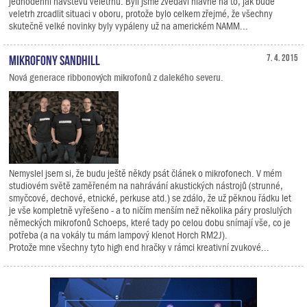
jednodenní návštěvu veletrhu. Byli jsme zvědavi hlavně na to, jak bude
veletrh zrcadlit situaci v oboru, protože bylo celkem zřejmé, že všechny
skutečně velké novinky byly vypáleny už na americkém NAMM...
Mikrofony Sandhill
7. 4. 2015
Nová generace ribbonových mikrofonů z dalekého severu.
Nemyslel jsem si, že budu ještě někdy psát článek o mikrofonech. V mém
studiovém světě zaměřeném na nahrávání akustických nástrojů (strunné,
smyčcové, dechové, etnické, perkuse atd.) se zdálo, že už pěknou řádku let
je vše kompletně vyřešeno - a to ničím menším než několika páry proslulých
německých mikrofonů Schoeps, které tady po celou dobu snímají vše, co je
potřeba (a na vokály tu mám lampový klenot Horch RM2J).
Protože mne všechny tyto high end hračky v rámci kreativní zvukové...