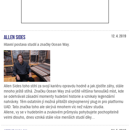
Allen Sides
12. 4. 2019
Hlavní postava studií a značky Ocean Way.
Allen Sides toho stihl za svojí kariéru opravdu hodně a jak zjistíte záhy, stále
mnoho ještě stíhá. Značku Ocean Way zná určitě většina fanoušků míst, kde
se odehrávali zásadní momenty hudební historie a vznikaly legendární
nahrávky. Těm ostatním jí možná přiblížil stejnojmenný plug-in pro platformu
UAD. Tato značka toho ale skrývá mnohem víc než název studia.
Allene, vy se v hudebním a zvukovém průmyslu pohybujete pochopitelně
velmi dlouho, dnes vzniká stále více menších studií díky...