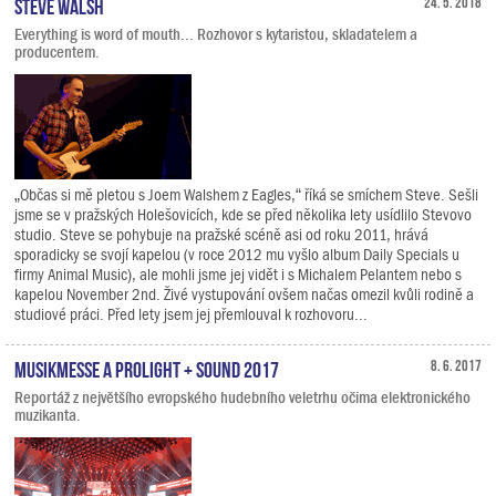
Steve Walsh
24. 5. 2018
Everything is word of mouth... Rozhovor s kytaristou, skladatelem a
producentem.
„Občas si mě pletou s Joem Walshem z Eagles,“ říká se smíchem Steve. Sešli
jsme se v pražských Holešovicích, kde se před několika lety usídlilo Stevovo
studio. Steve se pohybuje na pražské scéně asi od roku 2011, hrává
sporadicky se svojí kapelou (v roce 2012 mu vyšlo album Daily Specials u
firmy Animal Music), ale mohli jsme jej vidět i s Michalem Pelantem nebo s
kapelou November 2nd. Živé vystupování ovšem načas omezil kvůli rodině a
studiové práci. Před lety jsem jej přemlouval k rozhovoru...
Musikmesse a Prolight + Sound 2017
8. 6. 2017
Reportáž z největšího evropského hudebního veletrhu očima elektronického
muzikanta.