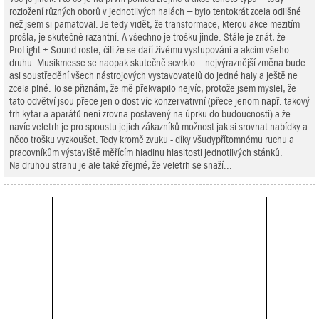
rozložení různých oborů v jednotlivých halách – bylo tentokrát zcela odlišné
než jsem si pamatoval. Je tedy vidět, že transformace, kterou akce mezitím
prošla, je skutečně razantní. A všechno je trošku jinde. Stále je znát, že
ProLight + Sound roste, čili že se daří živému vystupování a akcím všeho
druhu. Musikmesse se naopak skutečně scvrklo – nejvýraznější změna bude
asi soustředění všech nástrojových vystavovatelů do jedné haly a ještě ne
zcela plné. To se přiznám, že mě překvapilo nejvíc, protože jsem myslel, že
tato odvětví jsou přece jen o dost víc konzervativní (přece jenom např. takový
trh kytar a aparátů není zrovna postavený na úprku do budoucnosti) a že
navíc veletrh je pro spoustu jejich zákazníků možnost jak si srovnat nabídky a
něco trošku vyzkoušet. Tedy kromě zvuku - díky všudypřítomnému ruchu a
pracovníkům výstaviště měřícím hladinu hlasitosti jednotlivých stánků.
Na druhou stranu je ale také zřejmé, že veletrh se snaží...