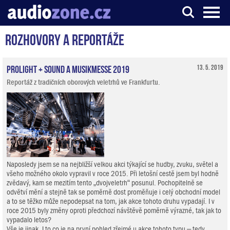
Rozhovory a reportáže
Server o digitálním zpracování zvuku
ProLight + Sound a Musikmesse 2019
13. 5. 2019
Reportáž z tradičních oborových veletrhů ve Frankfurtu.
Naposledy jsem se na nejbližší velkou akci týkající se hudby, zvuku, světel a
všeho možného okolo vypravil v roce 2015. Při letošní cestě jsem byl hodně
zvědavý, kam se mezitím tento „dvojveletrh“ posunul. Pochopitelně se
odvětví mění a stejně tak se poměrně dost proměňuje i celý obchodní model
a to se těžko může nepodepsat na tom, jak akce tohoto druhu vypadají. I v
roce 2015 byly změny oproti předchozí návštěvě poměrně výrazné, tak jak to
vypadalo letos?
Vše je jinak. I to co je na první pohled zřejmé u akce tohoto typu – tedy