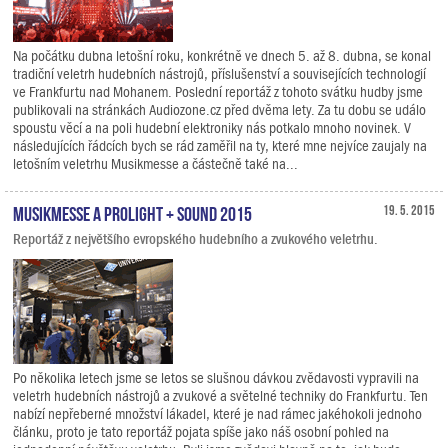
Na počátku dubna letošní roku, konkrétně ve dnech 5. až 8. dubna, se konal
tradiční veletrh hudebních nástrojů, příslušenství a souvisejících technologií
ve Frankfurtu nad Mohanem. Poslední reportáž z tohoto svátku hudby jsme
publikovali na stránkách Audiozone.cz před dvěma lety. Za tu dobu se událo
spoustu věcí a na poli hudební elektroniky nás potkalo mnoho novinek. V
následujících řádcích bych se rád zaměřil na ty, které mne nejvíce zaujaly na
letošním veletrhu Musikmesse a částečně také na...
Musikmesse a Prolight + Sound 2015
19. 5. 2015
Reportáž z největšího evropského hudebního a zvukového veletrhu.
Po několika letech jsme se letos se slušnou dávkou zvědavosti vypravili na
veletrh hudebních nástrojů a zvukové a světelné techniky do Frankfurtu. Ten
nabízí nepřeberné množství lákadel, které je nad rámec jakéhokoli jednoho
článku, proto je tato reportáž pojata spíše jako náš osobní pohled na