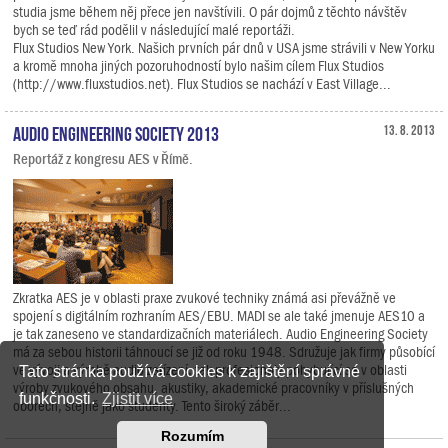
studia jsme během něj přece jen navštívili. O pár dojmů z těchto návštěv
bych se teď rád podělil v následující malé reportáži.
Flux Studios New York. Našich prvních pár dnů v USA jsme strávili v New Yorku
a kromě mnoha jiných pozoruhodností bylo našim cílem Flux Studios
(http://www.fluxstudios.net). Flux Studios se nachází v East Village...
Audio Engineering Society 2013
13. 8. 2013
Reportáž z kongresu AES v Římě.
Zkratka AES je v oblasti praxe zvukové techniky známá asi převážně ve
spojení s digitálním rozhraním AES/EBU. MADI se ale také jmenuje AES10 a
je tak zaneseno ve standardizačních materiálech. Audio Engineering Society
má za sebou historii táhnoucí se již od roku 1948. Sdružuje jak firmy působící
ve vývoji a výrobě audio zařízení, tak profesionály pohybující se v oblasti
Tato stránka používá cookies k zajištění správné
výroby zvukového obsahu, akustiky, akademické pracovníky v příslušných
funkčnosti.
Zjistit více
oborech, stejně jako studenty. Tento široký záběr...
Rozumím