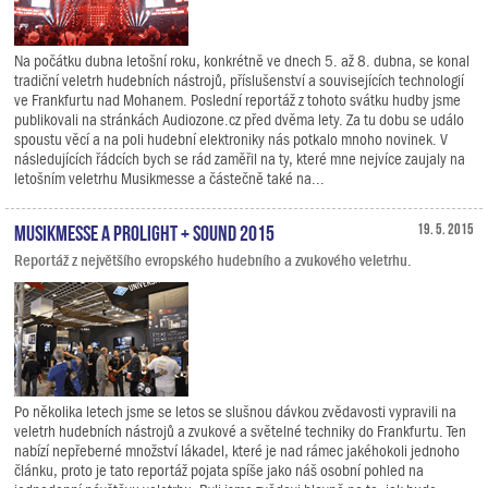
Na počátku dubna letošní roku, konkrétně ve dnech 5. až 8. dubna, se konal
tradiční veletrh hudebních nástrojů, příslušenství a souvisejících technologií
ve Frankfurtu nad Mohanem. Poslední reportáž z tohoto svátku hudby jsme
publikovali na stránkách Audiozone.cz před dvěma lety. Za tu dobu se událo
spoustu věcí a na poli hudební elektroniky nás potkalo mnoho novinek. V
následujících řádcích bych se rád zaměřil na ty, které mne nejvíce zaujaly na
letošním veletrhu Musikmesse a částečně také na...
Musikmesse a Prolight + Sound 2015
19. 5. 2015
Reportáž z největšího evropského hudebního a zvukového veletrhu.
Po několika letech jsme se letos se slušnou dávkou zvědavosti vypravili na
veletrh hudebních nástrojů a zvukové a světelné techniky do Frankfurtu. Ten
nabízí nepřeberné množství lákadel, které je nad rámec jakéhokoli jednoho
článku, proto je tato reportáž pojata spíše jako náš osobní pohled na