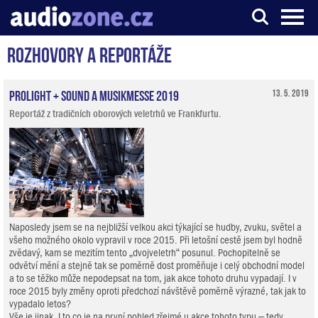
Rozhovory a reportáže
Server o digitálním zpracování zvuku
ProLight + Sound a Musikmesse 2019
13. 5. 2019
Reportáž z tradičních oborových veletrhů ve Frankfurtu.
Naposledy jsem se na nejbližší velkou akci týkající se hudby, zvuku, světel a
všeho možného okolo vypravil v roce 2015. Při letošní cestě jsem byl hodně
zvědavý, kam se mezitím tento „dvojveletrh“ posunul. Pochopitelně se
odvětví mění a stejně tak se poměrně dost proměňuje i celý obchodní model
a to se těžko může nepodepsat na tom, jak akce tohoto druhu vypadají. I v
roce 2015 byly změny oproti předchozí návštěvě poměrně výrazné, tak jak to
vypadalo letos?
Vše je jinak. I to co je na první pohled zřejmé u akce tohoto typu – tedy