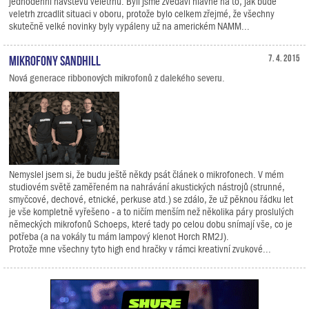
jednodenní návštěvu veletrhu. Byli jsme zvědavi hlavně na to, jak bude
veletrh zrcadlit situaci v oboru, protože bylo celkem zřejmé, že všechny
skutečně velké novinky byly vypáleny už na americkém NAMM...
Mikrofony Sandhill
7. 4. 2015
Nová generace ribbonových mikrofonů z dalekého severu.
Nemyslel jsem si, že budu ještě někdy psát článek o mikrofonech. V mém
studiovém světě zaměřeném na nahrávání akustických nástrojů (strunné,
smyčcové, dechové, etnické, perkuse atd.) se zdálo, že už pěknou řádku let
je vše kompletně vyřešeno - a to ničím menším než několika páry proslulých
německých mikrofonů Schoeps, které tady po celou dobu snímají vše, co je
potřeba (a na vokály tu mám lampový klenot Horch RM2J).
Protože mne všechny tyto high end hračky v rámci kreativní zvukové...