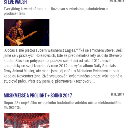
Steve Walsh
24. 5. 2018
Everything is word of mouth... Rozhovor s kytaristou, skladatelem a
producentem.
„Občas si mě pletou s Joem Walshem z Eagles,“ říká se smíchem Steve. Sešli
jsme se v pražských Holešovicích, kde se před několika lety usídlilo Stevovo
studio. Steve se pohybuje na pražské scéně asi od roku 2011, hrává
sporadicky se svojí kapelou (v roce 2012 mu vyšlo album Daily Specials u
firmy Animal Music), ale mohli jsme jej vidět i s Michalem Pelantem nebo s
kapelou November 2nd. Živé vystupování ovšem načas omezil kvůli rodině a
studiové práci. Před lety jsem jej přemlouval k rozhovoru...
Musikmesse a Prolight + Sound 2017
8. 6. 2017
Reportáž z největšího evropského hudebního veletrhu očima elektronického
muzikanta.