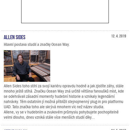
Allen Sides
12. 4. 2019
Hlavní postava studií a značky Ocean Way.
Allen Sides toho stihl za svojí kariéru opravdu hodně a jak zjistíte záhy, stále
mnoho ještě stíhá. Značku Ocean Way zná určitě většina fanoušků míst, kde
se odehrávali zásadní momenty hudební historie a vznikaly legendární
nahrávky. Těm ostatním jí možná přiblížil stejnojmenný plug-in pro platformu
UAD. Tato značka toho ale skrývá mnohem víc než název studia.
Allene, vy se v hudebním a zvukovém průmyslu pohybujete pochopitelně
velmi dlouho, dnes vzniká stále více menších studií díky...