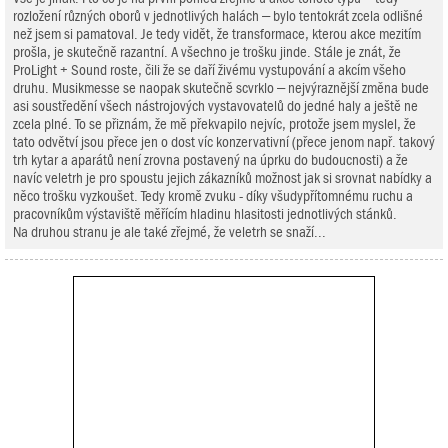
rozložení různých oborů v jednotlivých halách – bylo tentokrát zcela odlišné
než jsem si pamatoval. Je tedy vidět, že transformace, kterou akce mezitím
prošla, je skutečně razantní. A všechno je trošku jinde. Stále je znát, že
ProLight + Sound roste, čili že se daří živému vystupování a akcím všeho
druhu. Musikmesse se naopak skutečně scvrklo – nejvýraznější změna bude
asi soustředění všech nástrojových vystavovatelů do jedné haly a ještě ne
zcela plné. To se přiznám, že mě překvapilo nejvíc, protože jsem myslel, že
tato odvětví jsou přece jen o dost víc konzervativní (přece jenom např. takový
trh kytar a aparátů není zrovna postavený na úprku do budoucnosti) a že
navíc veletrh je pro spoustu jejich zákazníků možnost jak si srovnat nabídky a
něco trošku vyzkoušet. Tedy kromě zvuku - díky všudypřítomnému ruchu a
pracovníkům výstaviště měřícím hladinu hlasitosti jednotlivých stánků.
Na druhou stranu je ale také zřejmé, že veletrh se snaží...