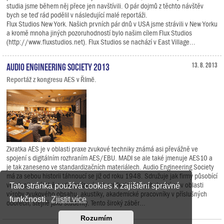
studia jsme během něj přece jen navštívili. O pár dojmů z těchto návštěv
bych se teď rád podělil v následující malé reportáži.
Flux Studios New York. Našich prvních pár dnů v USA jsme strávili v New Yorku
a kromě mnoha jiných pozoruhodností bylo našim cílem Flux Studios
(http://www.fluxstudios.net). Flux Studios se nachází v East Village...
Audio Engineering Society 2013
13. 8. 2013
Reportáž z kongresu AES v Římě.
Zkratka AES je v oblasti praxe zvukové techniky známá asi převážně ve
spojení s digitálním rozhraním AES/EBU. MADI se ale také jmenuje AES10 a
je tak zaneseno ve standardizačních materiálech. Audio Engineering Society
má za sebou historii táhnoucí se již od roku 1948. Sdružuje jak firmy působící
ve vývoji a výrobě audio zařízení, tak profesionály pohybující se v oblasti
Tato stránka používá cookies k zajištění správné
výroby zvukového obsahu, akustiky, akademické pracovníky v příslušných
funkčnosti.
Zjistit více
oborech, stejně jako studenty. Tento široký záběr...
Rozumím