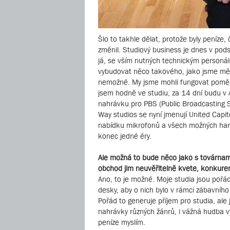
Šlo to takhle dělat, protože byly peníze,
změnil. Studiový business je dnes v pod
já, se vším nutných technickým personá
vybudovat něco takového, jako jsme měli
nemožné. My jsme mohli fungovat poměrně
jsem hodně ve studiu, za 14 dní budu v
nahrávku pro PBS (Public Broadcasting S
Way studios se nyní jmenují United Capit
nabídku mikrofonů a všech možných hard
konec jedné éry.
Ale možná to bude něco jako s továrnami
obchod jim neuvěřitelně kvete, konkure
Ano, to je možné. Moje studia jsou pořá
desky, aby o nich bylo v rámci zábavního 
Pořád to generuje příjem pro studia, ale
nahrávky různých žánrů, i vážná hudba v
peníze myslím.