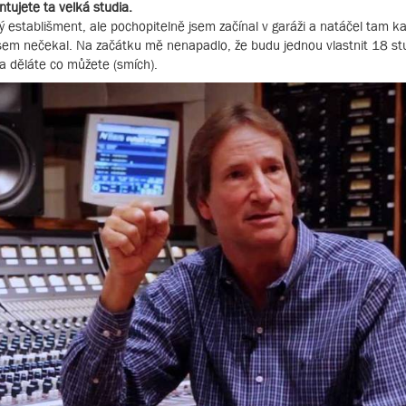
ntujete ta velká studia.
ý establišment, ale pochopitelně jsem začínal v garáži a natáčel tam ka
jsem nečekal. Na začátku mě nenapadlo, že budu jednou vlastnit 18 stu
 a děláte co můžete (smích).