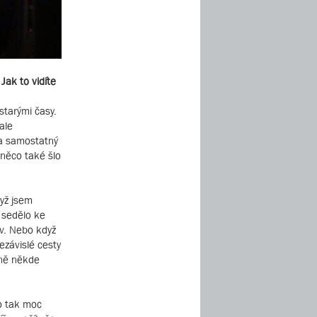
Jak to vidíte
starými časy.
ale
na samostatný
 něco také šlo
dyž jsem
, sedělo ke
v. Nebo když
ezávislé cesty
jně někde
to tak moc