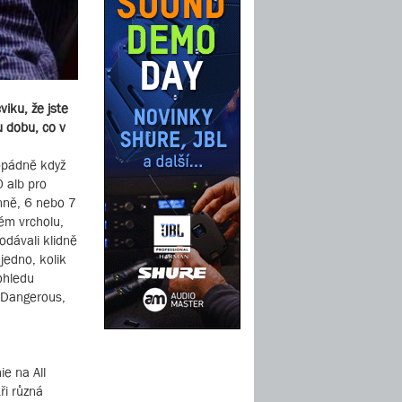
iku, že jste
u dobu, co v
opádně když
0 alb pro
enně, 6 nebo 7
ném vrcholu,
odávali klidně
jedno, kolik
ohledu
a Dangerous,
ie na All
ři různá