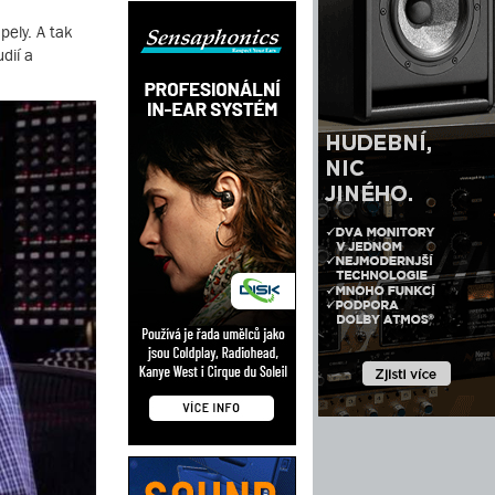
pely. A tak
dií a