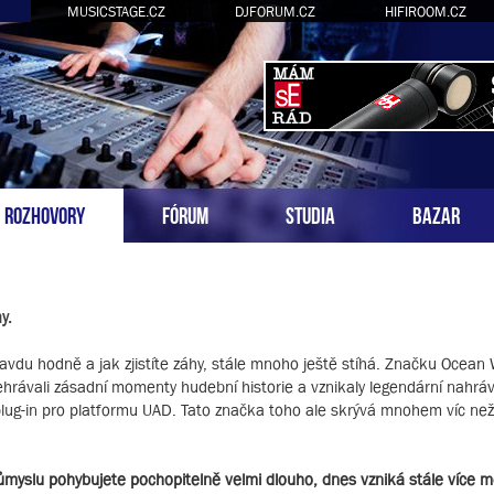
MUSICSTAGE.CZ
DJFORUM.CZ
HIFIROOM.CZ
ROZHOVORY
FÓRUM
STUDIA
BAZAR
y.
opravdu hodně a jak zjistíte záhy, stále mnoho ještě stíhá. Značku Ocean
ehrávali zásadní momenty hudební historie a vznikaly legendární nahrá
ý plug-in pro platformu UAD. Tato značka toho ale skrývá mnohem víc ne
myslu pohybujete pochopitelně velmi dlouho, dnes vzniká stále více me