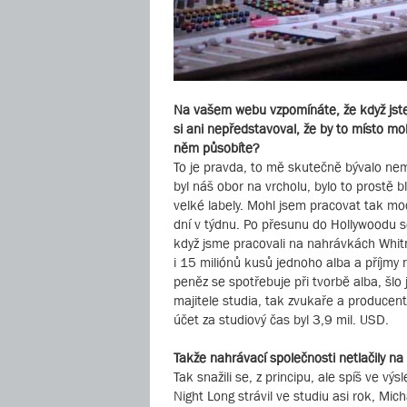
Na vašem webu vzpomínáte, že když jste
si ani nepředstavoval, že by to místo mo
něm působíte?
To je pravda, to mě skutečně bývalo ne
byl náš obor na vrcholu, bylo to prostě b
velké labely. Mohl jsem pracovat tak moc
dní v týdnu. Po přesunu do Hollywoodu se 
když jsme pracovali na nahrávkách Whitn
i 15 miliónů kusů jednoho alba a příjmy 
peněz se spotřebuje při tvorbě alba, šlo
majitele studia, tak zvukaře a producen
účet za studiový čas byl 3,9 mil. USD.
Takže nahrávací společnosti netlačily na
Tak snažili se, z principu, ale spíš ve výs
Night Long strávil ve studiu asi rok, Mi