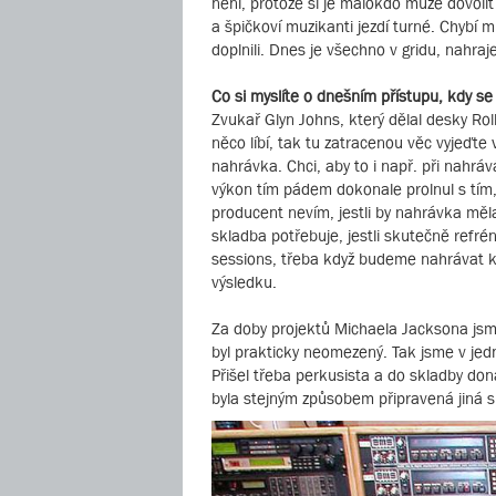
není, protože si je málokdo může dovolit p
a špičkoví muzikanti jezdí turné. Chybí 
doplnili. Dnes je všechno v gridu, nahra
Co si myslíte o dnešním přístupu, kdy s
Zvukař Glyn Johns, který dělal desky Rol
něco líbí, tak tu zatracenou věc vyjeďte
nahrávka. Chci, aby to i např. při nahrá
výkon tím pádem dokonale prolnul s tím,
producent nevím, jestli by nahrávka měla
skladba potřebuje, jestli skutečně refré
sessions, třeba když budeme nahrávat kom
výsledku.
Za doby projektů Michaela Jacksona jsme 
byl prakticky neomezený. Tak jsme v jed
Přišel třeba perkusista a do skladby dona
byla stejným způsobem připravená jiná s