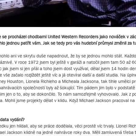
 se procházel chodbami United Western Recorders jako nováček v zácv
hlo jednou patřit vám. Jak se tedy pro vás hudební průmysl změnil za t
mohlo ani ve skrytu duše napadnout, že by se jednou mohlo stát. Každ
láznivé. V roce 1972 jsem byl ještě v garáži a natočil jsem tam 50 až 6
 jak jsem si jen přál a toho jsem dost využíval, dělal jsem 14 hodin d
vše začalo rozjíždět ještě víc a já otevíral další a další studia. Na úpl
ey Houston, Lionela Richieho a Micheala Jacksona, tak tihle umělci pr
nahrávacích společností byly až šokující. Tím pádem jim bylo v podstatě 
 jim jen o to, aby se dokončilo. To nám samozřejmě vyhovovalo. Jak z p
ta. Mohli jsme projekty dělat v klidu. Když Michael Jackson pracoval n
 data vydání?
ledku jen hlídali, aby se práce dodělala, věci prostě víc trvaly. Lionel Rich
chael Jackson klidně na jedné nahrávce roky dva. Měli zamluvená třeba t