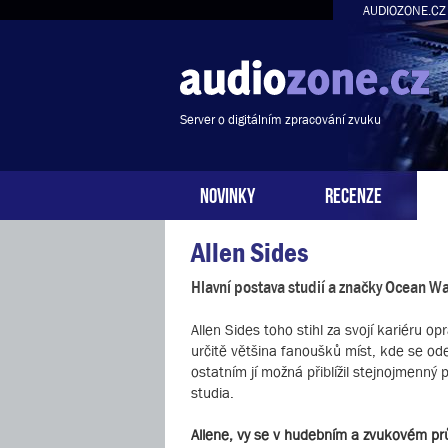
AUDIOZONE.CZ
Server o digitálním zpracování zvuku
NOVINKY
RECENZE
Allen Sides
Hlavní postava studií a značky Ocean Wa
Allen Sides toho stihl za svojí kariéru 
určitě většina fanoušků míst, kde se od
ostatním jí možná přiblížil stejnojmenn
studia.
Allene, vy se v hudebním a zvukovém prů