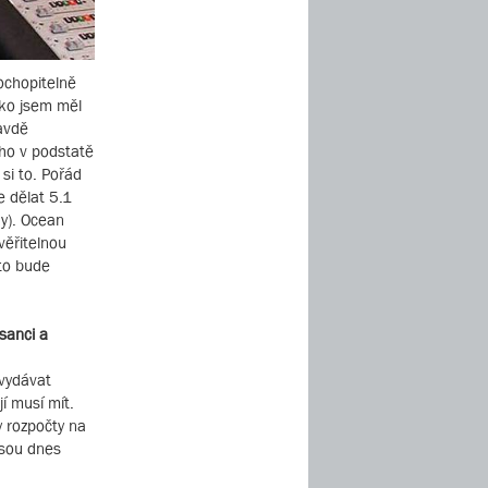
pochopitelně
ako jsem měl
avdě
eho v podstatě
si to. Pořád
 dělat 5.1
dy). Ocean
věřitelnou
to bude
sanci a
 vydávat
jí musí mít.
y rozpočty na
jsou dnes