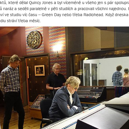
ktů, které dělal Quincy Jones a byl víceméně u všeho jen s pár spolupr
 naráz a seděli paralelně v pěti studiích a pracovali všichni najednou. 
tráví ve studiu víc času – Green Day nebo třeba Radiohead. Když dneska
diu stráví třeba měsíc.