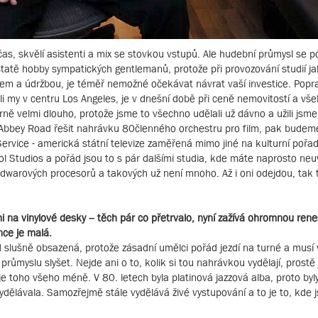
 čas, skvělí asistenti a mix se stovkou vstupů. Ale hudební průmysl se 
statě hobby sympatických gentlemanů, protože při provozování studií j
lem a údržbou, je téměř nemožné očekávat návrat vaší investice. Popr
 my v centru Los Angeles, je v dnešní době při ceně nemovitostí a vš
 velmi dlouho, protože jsme to všechno udělali už dávno a užili jsme 
 Abbey Road řešit nahrávku 80členného orchestru pro film, pak budeme
ervice - americká státní televize zaměřená mimo jiné na kulturní pořa
ol Studios a pořád jsou to s pár dalšími studia, kde máte naprosto neu
warových procesorů a takových už není mnoho. Až i oni odejdou, tak 
 na vinylové desky – těch pár co přetrvalo, nyní zažívá ohromnou rene
nce je malá.
d slušně obsazená, protože zásadní umělci pořád jezdí na turné a musí
průmyslu slyšet. Nejde ani o to, kolik si tou nahrávkou vydělají, prostě 
 je toho všeho méně. V 80. letech byla platinová jazzová alba, proto byl
ydělávala. Samozřejmě stále vydělává živé vystupování a to je to, kde 