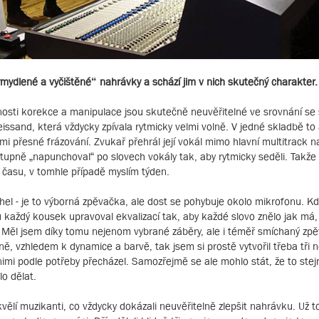
„vymydlené a vyčištěné“ nahrávky a schází jim v nich skutečný charakter. 
osti korekce a manipulace jsou skutečně neuvěřitelné ve srovnání se 
ssand, která vždycky zpívala rytmicky velmi volně. V jedné skladbě to 
mi přesné frázování. Zvukař přehrál její vokál mimo hlavní multitrack 
upně „napunchoval“ po slovech vokály tak, aby rytmicky seděli. Takže
u času, v tomhle případě myslím týden.
hel - je to výborná zpěvačka, ale dost se pohybuje okolo mikrofonu. K
ou každý kousek upravoval ekvalizací tak, aby každé slovo znělo jak má
 Měl jsem díky tomu nejenom vybrané záběry, ale i téměř smíchaný zpě
šně, vzhledem k dynamice a barvě, tak jsem si prostě vytvořil třeba tři n
imi podle potřeby přecházel. Samozřejmě se ale mohlo stát, že to ste
lo dělat.
kvělí muzikanti, co vždycky dokázali neuvěřitelně zlepšit nahrávku. Už 