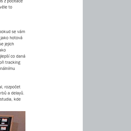
íš z počítače
věle to
, pokud se vám
í jako hotová
e jejich
jako
jlepší co daná
ři tracking
finálnímu
al, rozpočet
rbů a delayů.
 studia, kde