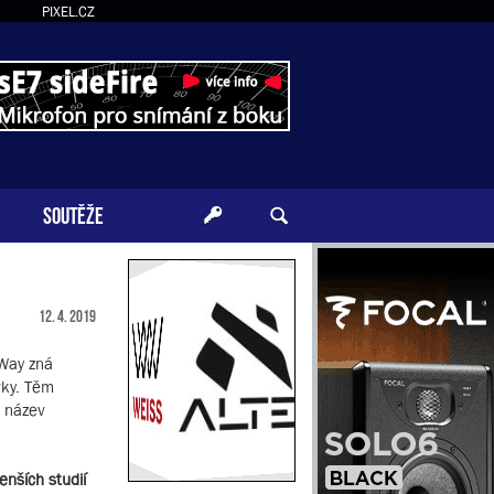
PIXEL.CZ
SOUTĚŽE
12. 4. 2019
 Way zná
vky. Těm
ž název
nších studií