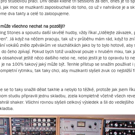
ro studiovou práci. Dřív dělali klidně tři sessions za den, dnes je to sp
mi, jak moc se muzikanti zaposlouchali do toho, co už v nahrávce je a sk
jeme dva takty a celé to zaloopujeme.
e může všechno nechat na později?
ling Stones a spoustu další skvělé hudby, vždy říkal „Udělejte závazek
 ven“. Já když na něčem pracuju, tak už v průběhu mám rád, když to zn
vání vokálů znělo zpěvákům ve sluchátkách jako by to bylo hotové, aby s
 do čeho zpívají. Pokud bych totiž uvažoval pouze v hrubém mixu, tak 
 obsahovat ještě něco dalšího nebo ne, nebo jestli je to opravdu to ne
n je na 100% takový jaký může být. Tenhle přístup se snažím používat i p
pletní rytmiku, tak taky chci, aby muzikanti slyšeli zvuk co nejbližší 
se to taky snažili dělat takhle a nebylo to těžké, protože jak jsem řík
nom studiu připravili jednu skladbu, zcela kompletně včetně všech reve
hrál shaker. Všichni rovnou slyšeli celkový výsledek a šli do vedlejšího
kladba.