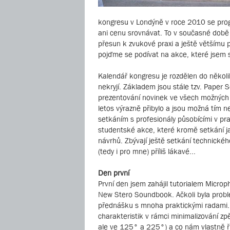
kongresu v Londýně v roce 2010 se prog
ani cenu srovnávat. To v současné době n
přesun k zvukové praxi a ještě většímu p
pojďme se podívat na akce, které jsem s
Kalendář kongresu je rozdělen do několik
nekryjí. Základem jsou stále tzv. Paper S
prezentování novinek ve všech možných 
letos výrazně přibylo a jsou možná tím n
setkáním s profesionály působícími v pra
studentské akce, které kromě setkání j
návrhů. Zbývají ještě setkání technickéh
(tedy i pro mne) příliš lákavé...
Den první
První den jsem zahájil tutorialem Micro
New Stero Soundbook. Ačkoli byla proble
přednášku s mnoha praktickými radami. Na
charakteristik v rámci minimalizování z
ale ve 125° a 225°) a co nám vlastně řík