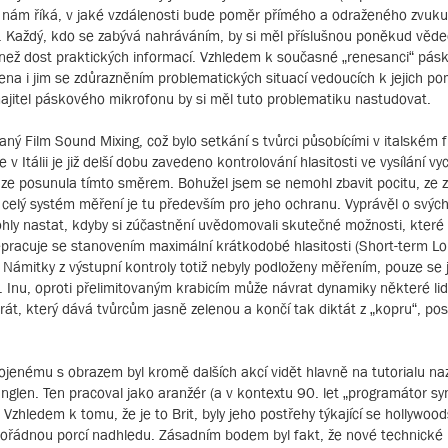
rý nám říká, v jaké vzdálenosti bude poměr přímého a odraženého zvuku
). Každý, kdo se zabývá nahráváním, by si měl příslušnou poněkud věde
 než dost praktických informací. Vzhledem k současné „renesanci“ pás
ena i jim se zdůrazněním problematických situací vedoucích k jejich p
ajitel páskového mikrofonu by si měl tuto problematiku nastudovat.
ný Film Sound Mixing, což bylo setkání s tvůrci působícími v italském 
 Itálii je již delší dobu zavedeno kontrolování hlasitosti ve vysílání vyc
ze posunula tímto směrem. Bohužel jsem se nemohl zbavit pocitu, ze 
e celý systém měření je tu především pro jeho ochranu. Vyprávěl o svých
hly nastat, kdyby si zúčastnění uvědomovali skutečné možnosti, které
ii nepracuje se stanovením maximální krátkodobé hlasitosti (Short-term L
Námitky z výstupní kontroly totiž nebyly podloženy měřením, pouze se j
“. Inu, oproti přelimitovaným krabicím může návrat dynamiky některé lid
parát, který dává tvůrcům jasně zelenou a končí tak diktát z „kopru“, po
jenému s obrazem byl kromě dalších akcí vidět hlavně na tutorialu n
anglen. Ten pracoval jako aranžér (a v kontextu 90. let „programátor sy
. Vzhledem k tomu, že je to Brit, byly jeho postřehy týkající se hollywoo
 pořádnou porcí nadhledu. Zásadním bodem byl fakt, že nové technické