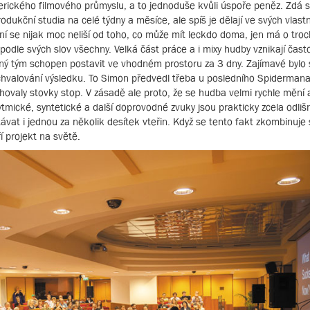
merického filmového průmyslu, a to jednoduše kvůli úspoře peněz. Zdá s
dukční studia na celé týdny a měsíce, ale spíš je dělají ve svých vlast
ní se nijak moc neliší od toho, co může mít leckdo doma, jen má o troc
odle svých slov všechny. Velká část práce a i mixy hudby vznikají čast
ovný tým schopen postavit ve vhodném prostoru za 3 dny. Zajímavé bylo
hvalování výsledku. To Simon předvedl třeba u posledního Spidermana
hovaly stovky stop. V zásadě ale proto, že se hudba velmi rychle mění a 
ytmické, syntetické a další doprovodné zvuky jsou prakticky zcela odliš
vat i jednou za několik desítek vteřin. Když se tento fakt zkombinuje 
 projekt na světě.