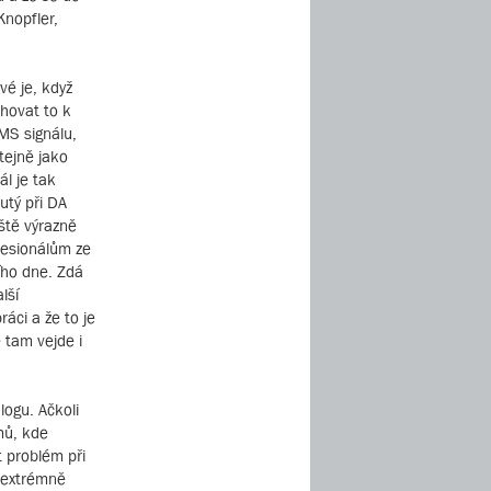
Knopfler,
vé je, když
hovat to k
RMS signálu,
tejně jako
ál je tak
utý při DA
ště výrazně
ofesionálům ze
ího dne. Zdá
lší
áci a že to je
e tam vejde i
logu. Ačkoli
mů, kde
t problém při
o extrémně