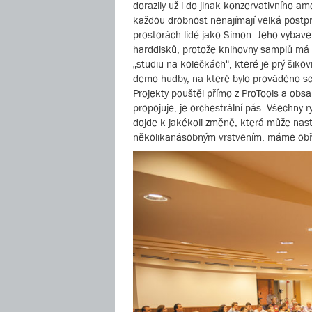
dorazily už i do jinak konzervativního a
každou drobnost nenajímají velká postpro
prostorách lidé jako Simon. Jeho vybave
harddisků, protože knihovny samplů má p
„studiu na kolečkách“, které je prý šik
demo hudby, na které bylo prováděno sc
Projekty pouštěl přímo z ProTools a obsa
propojuje, je orchestrální pás. Všechny r
dojde k jakékoli změně, která může nastá
několikanásobným vrstvením, máme obří