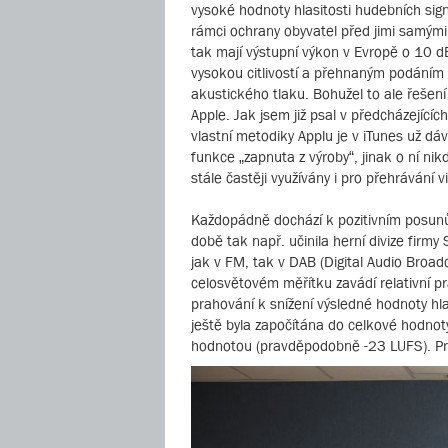
vysoké hodnoty hlasitosti hudebních sig
rámci ochrany obyvatel před jimi samými
tak mají výstupní výkon v Evropě o 10 d
vysokou citlivostí a přehnaným podáním
akustického tlaku. Bohužel to ale řešení
Apple. Jak jsem již psal v předcházející
vlastní metodiky Applu je v iTunes už d
funkce „zapnuta z výroby“, jinak o ní ni
stále častěji využívány i pro přehrávání v
Každopádně dochází k pozitivním posunů
době tak např. učinila herní divize firmy
jak v FM, tak v DAB (Digital Audio Broadc
celosvětovém měřítku zavádí relativní p
prahování k snížení výsledné hodnoty hl
ještě byla započítána do celkové hodnot
hodnotou (pravděpodobně -23 LUFS). Pro