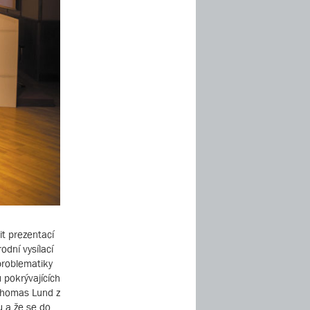
t prezentací
dní vysílací
problematiky
 pokrývajících
 Thomas Lund z
u a že se do