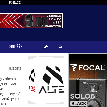
PIXEL.CZ
SOUTĚŽE
13. 8. 2013
ky známá asi
ES/EBU. MADI
ve
ng Society má
 Sdružuje jak
, tak