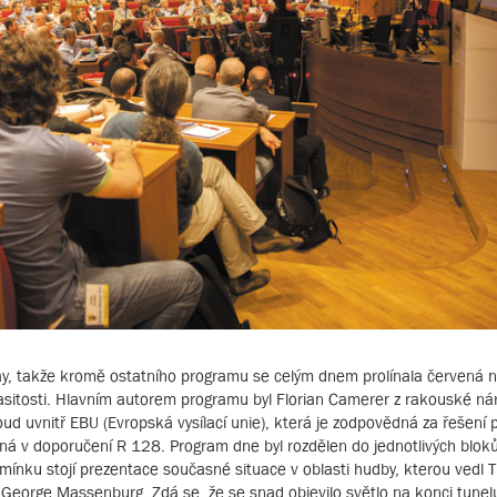
y, takže kromě ostatního programu se celým dnem prolínala červená ni
sitosti. Hlavním autorem programu byl Florian Camerer z rakouské náro
ud uvnitř EBU (Evropská vysílací unie), která je zodpovědná za řešení 
ená v doporučení R 128. Program dne byl rozdělen do jednotlivých bloků
mínku stojí prezentace současné situace v oblasti hudby, kterou vedl
r George Massenburg. Zdá se, že se snad objevilo světlo na konci tunel