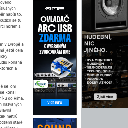
ukového
íslušných
ěr nabízí to,
kuzích se tu
ůrci norem s
en v Evropě a
há ještě celá
icky
audiu konaná
ktorech a
ě se loni
 se konal
čníku do Říma.
ch nazvaných
Slavná
ítek metrů
podzemí staré