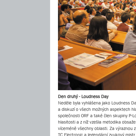
Den druhý - Loudness Day
Neděle byla vyhlášena jako Loudness Da
a diskuzí o všech možných aspektech hla
společnosti ORF a také člen skupiny P-Lo
hlasitosti a z níž vzešla metodika obsaž
víceméně všechny oblasti. Za výraznou z
TC Electronic a legendární zvukový mist