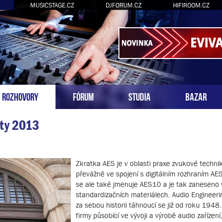
MUSICSTAGE.CZ
DJFORUM.CZ
HIFIROOM.CZ
ROZHOVORY
FÓRUM
STUDIA
BAZAR
ety 2013
Zkratka AES je v oblasti praxe zvukové techni
převážně ve spojení s digitálním rozhraním A
se ale také jmenuje AES10 a je tak zaneseno 
standardizačních materiálech. Audio Engineeri
za sebou historii táhnoucí se již od roku 1948.
firmy působící ve vývoji a výrobě audio zařízení