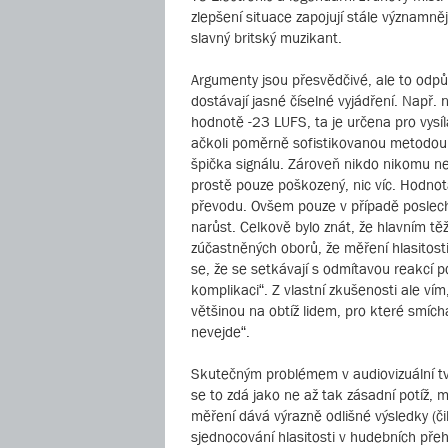
zlepšení situace zapojují stále významně
slavný britský muzikant.
Argumenty jsou přesvědčivé, ale to odpůr
dostávají jasné číselné vyjádření. Nap
hodnotě -23 LUFS, ta je určena pro vysílá
ačkoli poměrně sofistikovanou metodou.
špička signálu. Zároveň nikdo nikomu neza
prostě pouze poškozený, nic víc. Hodnota
převodu. Ovšem pouze v případě poslec
narůst. Celkově bylo znát, že hlavním tě
zúčastněných oborů, že měření hlasitosti
se, že se setkávají s odmítavou reakcí pom
komplikaci“. Z vlastní zkušenosti ale vím
většinou na obtíž lidem, pro které smícha
nevejde“.
Skutečným problémem v audiovizuální tvor
se to zdá jako ne až tak zásadní potíž, 
měření dává výrazně odlišné výsledky (či
sjednocování hlasitosti v hudebních pře