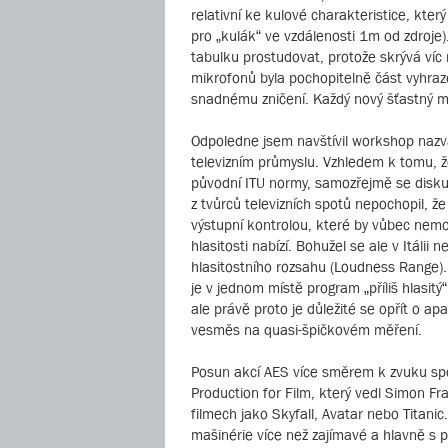
relativní ke kulové charakteristice, kte
pro „kulák“ ve vzdálenosti 1m od zdroje
tabulku prostudovat, protože skrývá víc
mikrofonů byla pochopitelně část vyhraz
snadnému zničení. Každý nový šťastný m
Odpoledne jsem navštívil workshop nazva
televizním průmyslu. Vzhledem k tomu, že v
původní ITU normy, samozřejmě se disku
z tvůrců televizních spotů nepochopil, ž
výstupní kontrolou, které by vůbec nemo
hlasitosti nabízí. Bohužel se ale v Itál
hlasitostního rozsahu (Loudness Range). 
je v jednom místě program „příliš hlasitý
ale právě proto je důležité se opřít o a
vesměs na quasi-špičkovém měření.
Posun akcí AES více směrem k zvuku spo
Production for Film, který vedl Simon Fr
filmech jako Skyfall, Avatar nebo Titanic
mašinérie více než zajímavé a hlavně s