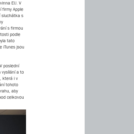
vinna EU. V
í firmy Apple
 sluchátka s
ny
vání s firmou
tosti podle
yla tato
e iTunes jsou
V poslední
vysílání a to
 která i v
ání tohoto
prahu, aby
 pod celkovou