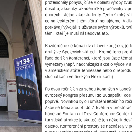
profesionály pohybující se v oblasti výroby zv
obsahu, akustiky, akademické pracovníky v př
oborech, stejně jako studenty. Tento široký záb
co na leckterém jiném „fóru“ nenajdeme. V dis
potkávají vývojáři s uživateli svých výrobků, tv
těmi, kteří je musí následovat atp.
Každoročně se konají dva hlavní kongresy, jed
druhý ve Spojených státech. Kromě toho probí
řada dalších konferencí, které jsou úzce témat
vymezeny (např. nadcházející akce o výuce v 
v americkém státě Tennessee nebo o reprodu
sluchátkách ve finských Helsinkách).
Po dvou ročnících za sebou konaných v Londýn
evropský kongres přesunul do Budapešti, kde
poprvé. Novinkou bylo i umístění letošního ro
Akce se konala od 4. do 7. května v prostorá
honosně Fontana di Trevi Conference Center. 
turistická atrakce je skutečně jen několik des
daleko. Konferenční prostory se nacházely v 