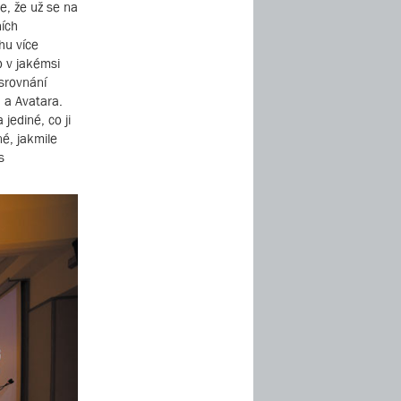
e, že už se na
ních
hu více
o v jakémsi
 srovnání
 a Avatara.
jediné, co ji
né, jakmile
s