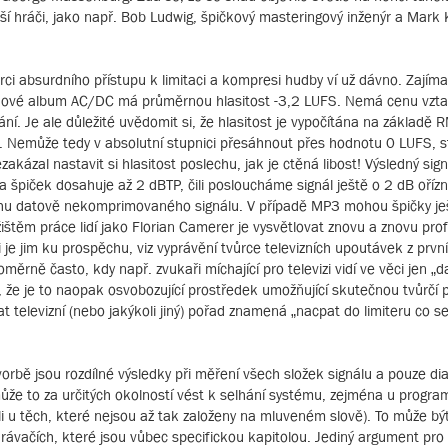
jší hráči, jako např. Bob Ludwig, špičkový masteringový inženýr a Mark 
ci absurdního přístupu k limitaci a kompresi hudby ví už dávno. Zajíma
ř. nové album AC/DC má průměrnou hlasitost -3,2 LUFS. Nemá cenu vzta
ní. Je ale důležité uvědomit si, že hlasitost je vypočítána na základě 
 Nemůže tedy v absolutní stupnici přesáhnout přes hodnotu 0 LUFS, s
kázal nastavit si hlasitost poslechu, jak je ctěná libost! Výsledný sign
 špiček dosahuje až 2 dBTP, čili posloucháme signál ještě o 2 dB ořízn
hu datově nekomprimovaného signálu. V případě MP3 mohou špičky je
žištěm práce lidí jako Florian Camerer je vysvětlovat znovu a znovu pr
 je jim ku prospěchu, viz vyprávění tvůrce televizních upoutávek z prvn
ěrně často, kdy např. zvukaři míchající pro televizi vidí ve věci jen „da
, že je to naopak osvobozující prostředek umožňující skutečnou tvůrčí pr
t televizní (nebo jakýkoli jiný) pořad znamená „nacpat do limiteru co s
bě jsou rozdílné výsledky při měření všech složek signálu a pouze dia
může to za určitých okolností vést k selhání systému, zejména u progra
li u těch, které nejsou až tak založeny na mluveném slově). To může bý
hrávačích, které jsou vůbec specifickou kapitolou. Jediný argument pr