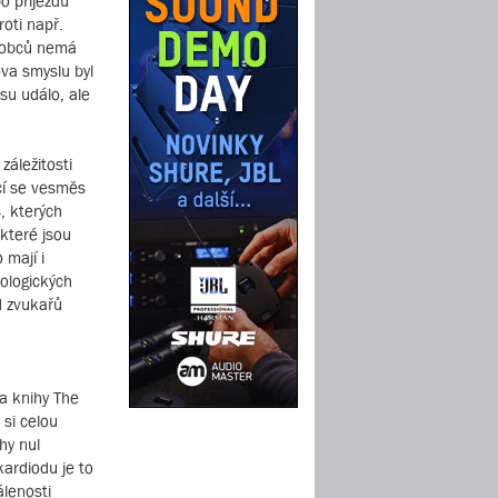
o příjezdu
roti např.
ýrobců nemá
ova smyslu byl
su událo, ale
záležitosti
ící se vesměs
, kterých
 které jsou
 mají i
ologických
d zvukařů
a knihy The
si celou
hy nul
ardiodu je to
álenosti