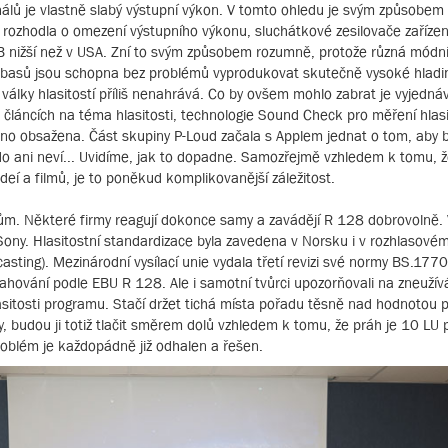
nálů je vlastně slabý výstupní výkon. V tomto ohledu je svým způsobem 
 rozhodla o omezení výstupního výkonu, sluchátkové zesilovače zařízen
B nižší než v USA. Zní to svým způsobem rozumně, protože různá módní
 basů jsou schopna bez problémů vyprodukovat skutečně vysoké hladi
 války hlasitostí příliš nenahrává. Co by ovšem mohlo zabrat je vyjedná
ch článcích na téma hlasitosti, technologie Sound Check pro měření hlasi
ávno obsažena. Část skupiny P-Loud začala s Applem jednat o tom, aby b
kdo ani neví... Uvidíme, jak to dopadne. Samozřejmě vzhledem k tomu, ž
ideí a filmů, je to poněkud komplikovanější záležitost.
m. Některé firmy reagují dokonce samy a zavádějí R 128 dobrovolně. 
 Sony. Hlasitostní standardizace byla zavedena v Norsku i v rozhlasovém 
asting). Mezinárodní vysílací unie vydala třetí revizi své normy BS.1770,
rahování podle EBU R 128. Ale i samotní tvůrci upozorňovali na zneužív
asitosti programu. Stačí držet tichá místa pořadu těsně nad hodnotou 
y, budou ji totiž tlačit směrem dolů vzhledem k tomu, že práh je 10 LU
blém je každopádně již odhalen a řešen.