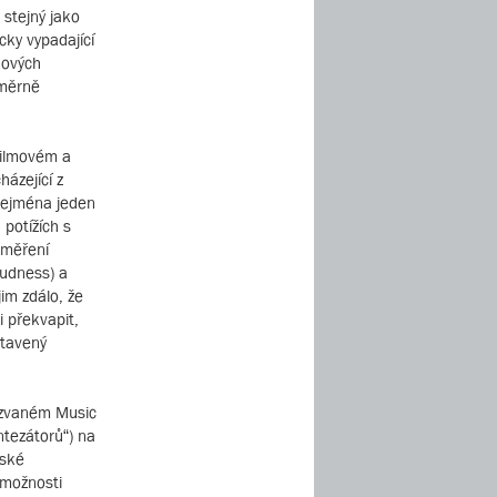
 stejný jako
cky vypadající
kových
oměrně
filmovém a
házející z
zejména jeden
 potížích s
 měření
oudness) a
im zdálo, že
i překvapit,
stavený
azvaném Music
ntezátorů“) na
dské
 možnosti