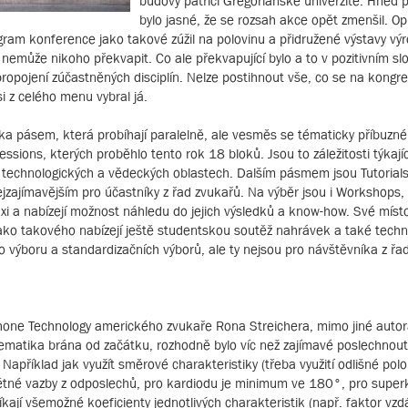
budovy patřící Gregoriánské univerzitě. Hned p
bylo jasné, že se rozsah akce opět zmenšil. Op
ram konference jako takové zúžil na polovinu a přidružené výstavy v
emůže nikoho překvapit. Co ale překvapující bylo a to v pozitivním sl
ropojení zúčastněných disciplín. Nelze postihnout vše, co se na kongre
i z celého menu vybral já.
a pásem, která probíhají paralelně, ale vesměs se tématicky příbuzné 
essions, kterých proběhlo tento rok 18 bloků. Jsou to záležitosti týkaj
technologických a vědeckých oblastech. Dalším pásmem jsou Tutorials
ejzajímavějším pro účastníky z řad zvukařů. Na výběr jsou i Workshops,
xi a nabízejí možnost náhledu do jejich výsledků a know-how. Své místo
ako takového nabízejí ještě studentskou soutěž nahrávek a také techn
o výboru a standardizačních výborů, ale ty nejsou pro návštěvníka z řa
phone Technology amerického zvukaře Rona Streichera, mimo jiné autor
matika brána od začátku, rozhodně bylo víc než zajímavé poslechnout 
příklad jak využít směrové charakteristiky (třeba využití odlišné polo
pětné vazby z odposlechů, pro kardiodu je minimum ve 180°, pro superk
ají všemožné koeficienty jednotlivých charakteristik (např. faktor vzd