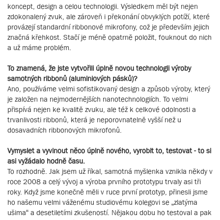
koncept, design a celou technologii. Výsledkem měl být nejen
zdokonalený zvuk, ale zároveň i překonání obvyklých potíží, které
provázejí standardní ribbonové mikrofony, což je především jejich
značná křehkost. Stačí je méně opatrně položit, fouknout do nich
a už máme problém.
To znamená, že jste vytvořili úplně novou technologii výroby
samotných ribbonů (aluminiových pásků)?
Ano, používáme velmi sofistikovaný design a způsob výroby, který
je založen na nejmodernějších nanotechnologiích. To velmi
přispívá nejen ke kvalitě zvuku, ale též k celkové odolnosti a
trvanlivosti ribbonů, která je neporovnatelně vyšší než u
dosavadních ribbonových mikrofonů.
Vymyslet a vyvinout něco úplně nového, vyrobit to, testovat - to si
asi vyžádalo hodně času.
To rozhodně. Jak jsem už říkal, samotná myšlenka vznikla někdy v
roce 2008 a celý vývoj a výroba prvního prototypu trvaly asi tři
roky. Když jsme konečně měli v ruce první prototyp, přinesli jsme
ho našemu velmi váženému studiovému kolegovi se „zlatýma
ušima“ a desetiletími zkušeností. Nějakou dobu ho testoval a pak