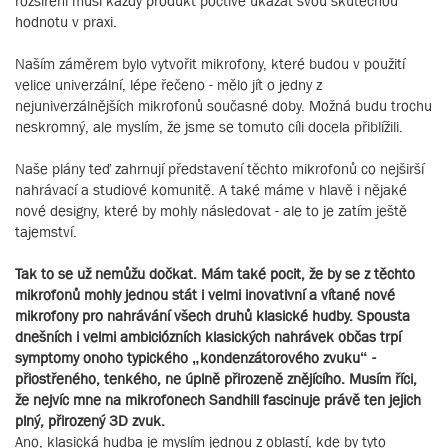
rozšíření musí každý produkt poctivě ukázat svou skutečnou
hodnotu v praxi.
Naším záměrem bylo vytvořit mikrofony, které budou v použití
velice univerzální, lépe řečeno - mělo jít o jedny z
nejuniverzálnějších mikrofonů současné doby. Možná budu trochu
neskromný, ale myslím, že jsme se tomuto cíli docela přiblížili.
Naše plány teď zahrnují představení těchto mikrofonů co nejširší
nahrávací a studiové komunitě. A také máme v hlavě i nějaké
nové designy, které by mohly následovat - ale to je zatím ještě
tajemství.
Tak to se už nemůžu dočkat. Mám také pocit, že by se z těchto
mikrofonů mohly jednou stát i velmi inovativní a vítané nové
mikrofony pro nahrávání všech druhů klasické hudby. Spousta
dnešních i velmi ambiciózních klasických nahrávek občas trpí
symptomy onoho typického „kondenzátorového zvuku“ -
přiostřeného, tenkého, ne úplně přirozeně znějícího. Musím říci,
že nejvíc mne na mikrofonech Sandhill fascinuje právě ten jejich
plný, přirozený 3D zvuk.
Ano, klasická hudba je myslím jednou z oblastí, kde by tyto