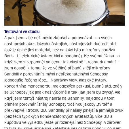
Testování ve studiu
A pak jsem více než měsíc zkoušel a porovnával - na všech
dostupných akustických nástrojích, nástrojových duetech atd.
(což je úplně jiný materiál, než na jaký tyto mikrofony používá
Boris - tj. elektrické kytary, bicí a podobně). Ke svému úžasu - a
když jsem si vzpomněl na cenu, tak vlastně i trochu zklamání -
jsem dospěl k tomu, že ve většině případů znějí mikrofony
Sandhill v porovnání s mými nepřekonatelnými Schoepsy
jednoduše řečeno lépe... Nahrávky violy, klasické kytary,
koncertního monochordu, melodických perkusí, bubnů atd. zněly
se Schoepsy jak jinak než výborně a tak, jak jsem byl zvyklý. Ale
když jsem tentýž nástroj nahrál na Sandhilly, najednou v tom
přímém porovnání zněly Schoepsy trošinku jakoby „tvrdě“ a
překvapivě i trochu 2D. Sandhilly přinášely plnější a jemnější zvuk
(bez těch typických kondenzátorových artefaktů), více 3D a
kupodivu ve výsledku ještě přirozenější než Schoepsy. A zároveň
to byla zvukově úplně jiná kategorie než ostatní ribbony, co jsem