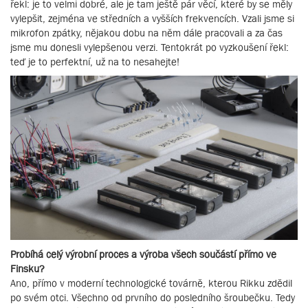
řekl: je to velmi dobré, ale je tam ještě pár věcí, které by se měly
vylepšit, zejména ve středních a vyšších frekvencích. Vzali jsme si
mikrofon zpátky, nějakou dobu na něm dále pracovali a za čas
jsme mu donesli vylepšenou verzi. Tentokrát po vyzkoušení řekl:
teď je to perfektní, už na to nesahejte!
Probíhá celý výrobní proces a výroba všech součástí přímo ve
Finsku?
Ano, přímo v moderní technologické továrně, kterou Rikku zdědil
po svém otci. Všechno od prvního do posledního šroubečku. Tedy