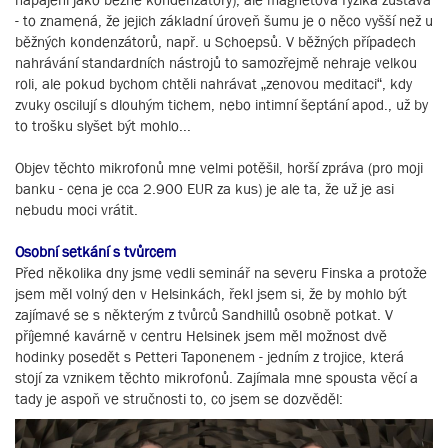
- to znamená, že jejich základní úroveň šumu je o něco vyšší než u
běžných kondenzátorů, např. u Schoepsů. V běžných případech
nahrávání standardních nástrojů to samozřejmě nehraje velkou
roli, ale pokud bychom chtěli nahrávat „zenovou meditaci“, kdy
zvuky oscilují s dlouhým tichem, nebo intimní šeptání apod., už by
to trošku slyšet být mohlo...
Objev těchto mikrofonů mne velmi potěšil, horší zpráva (pro moji
banku - cena je cca 2.900 EUR za kus) je ale ta, že už je asi
nebudu moci vrátit.
Osobní setkání s tvůrcem
Před několika dny jsme vedli seminář na severu Finska a protože
jsem měl volný den v Helsinkách, řekl jsem si, že by mohlo být
zajímavé se s některým z tvůrců Sandhillů osobně potkat. V
příjemné kavárně v centru Helsinek jsem měl možnost dvě
hodinky posedět s Petteri Taponenem - jedním z trojice, která
stojí za vznikem těchto mikrofonů. Zajímala mne spousta věcí a
tady je aspoň ve stručnosti to, co jsem se dozvěděl: