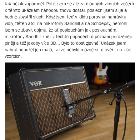
tak nějak zapomněl. Poté jsem se ale za dlouhých zimních večerů
k těmto ukázkám náhodou znovu dostal, poslechl jsem si je a
hodně zbystřil sluch. Když jsem teď v klidu porovnal nahrávku
violy, fléten atd. na mikrofony Sandhill a na Schoepsy, nemohl
jsem se zbavit dojmu, že ať poslouchám jak poslouchám,
mikrofony Sandhill znějí v těchto případech o poznání přirozeněji,
plněji a též jakoby více 3D... Bylo to dost zjevné. Ukázek jsem
nahrál bohužel jen málo, takže nebylo možné si to ověřit na více
vzorcích.