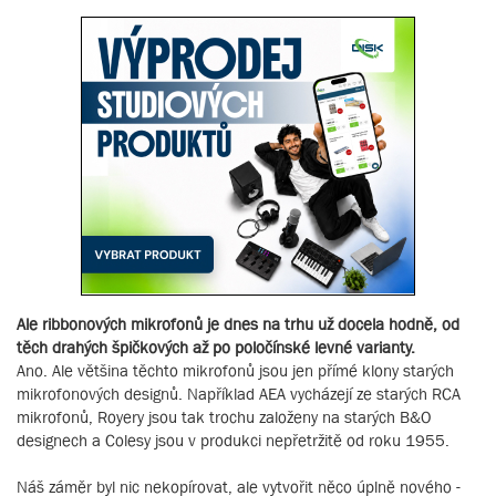
Ale ribbonových mikrofonů je dnes na trhu už docela hodně, od
těch drahých špičkových až po poločínské levné varianty.
Ano. Ale většina těchto mikrofonů jsou jen přímé klony starých
mikrofonových designů. Například AEA vycházejí ze starých RCA
mikrofonů, Royery jsou tak trochu založeny na starých B&O
designech a Colesy jsou v produkci nepřetržitě od roku 1955.
Náš záměr byl nic nekopírovat, ale vytvořit něco úplně nového -