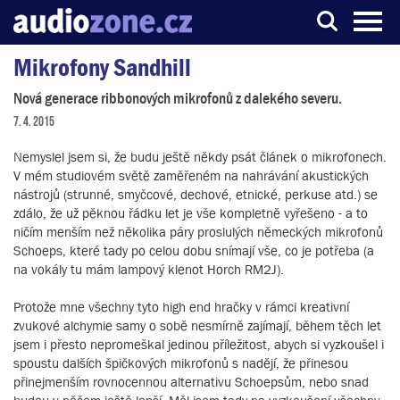
Mikrofony Sandhill
Server o digitálním zpracování zvuku
Nová generace ribbonových mikrofonů z dalekého severu.
7. 4. 2015
Nemyslel jsem si, že budu ještě někdy psát článek o mikrofonech.
V mém studiovém světě zaměřeném na nahrávání akustických
nástrojů (strunné, smyčcové, dechové, etnické, perkuse atd.) se
zdálo, že už pěknou řádku let je vše kompletně vyřešeno - a to
ničím menším než několika páry proslulých německých mikrofonů
Schoeps, které tady po celou dobu snímají vše, co je potřeba (a
na vokály tu mám lampový klenot Horch RM2J).
Protože mne všechny tyto high end hračky v rámci kreativní
zvukové alchymie samy o sobě nesmírně zajímají, během těch let
jsem i přesto nepromeškal jedinou příležitost, abych si vyzkoušel i
spoustu dalších špičkových mikrofonů s nadějí, že přinesou
přinejmenším rovnocennou alternativu Schoepsům, nebo snad