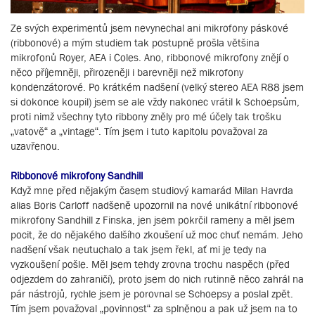
Ze svých experimentů jsem nevynechal ani mikrofony páskové
(ribbonové) a mým studiem tak postupně prošla většina
mikrofonů Royer, AEA i Coles. Ano, ribbonové mikrofony znějí o
něco příjemněji, přirozeněji i barevněji než mikrofony
kondenzátorové. Po krátkém nadšení (velký stereo AEA R88 jsem
si dokonce koupil) jsem se ale vždy nakonec vrátil k Schoepsům,
proti nimž všechny tyto ribbony zněly pro mé účely tak trošku
„vatově“ a „vintage“. Tím jsem i tuto kapitolu považoval za
uzavřenou.
Ribbonové mikrofony Sandhill
Když mne před nějakým časem studiový kamarád Milan Havrda
alias Boris Carloff nadšeně upozornil na nové unikátní ribbonové
mikrofony Sandhill z Finska, jen jsem pokrčil rameny a měl jsem
pocit, že do nějakého dalšího zkoušení už moc chuť nemám. Jeho
nadšení však neutuchalo a tak jsem řekl, ať mi je tedy na
vyzkoušení pošle. Měl jsem tehdy zrovna trochu naspěch (před
odjezdem do zahraničí), proto jsem do nich rutinně něco zahrál na
pár nástrojů, rychle jsem je porovnal se Schoepsy a poslal zpět.
Tím jsem považoval „povinnost“ za splněnou a pak už jsem na to