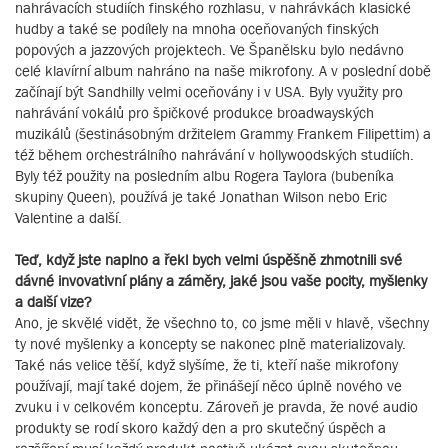
nahrávacích studiích finského rozhlasu, v nahrávkách klasické
hudby a také se podílely na mnoha oceňovaných finských
popových a jazzových projektech. Ve Španělsku bylo nedávno
celé klavírní album nahráno na naše mikrofony. A v poslední době
začínají být Sandhilly velmi oceňovány i v USA. Byly využity pro
nahrávání vokálů pro špičkové produkce broadwayských
muzikálů (šestinásobným držitelem Grammy Frankem Filipettim) a
též během orchestrálního nahrávání v hollywoodských studiích.
Byly též použity na posledním albu Rogera Taylora (bubeníka
skupiny Queen), používá je také Jonathan Wilson nebo Eric
Valentine a další.
Teď, když jste naplno a řekl bych velmi úspěšně zhmotnili své
dávné invovativní plány a záměry, jaké jsou vaše pocity, myšlenky
a další vize?
Ano, je skvělé vidět, že všechno to, co jsme měli v hlavě, všechny
ty nové myšlenky a koncepty se nakonec plně materializovaly.
Také nás velice těší, když slyšíme, že ti, kteří naše mikrofony
používají, mají také dojem, že přinášejí něco úplně nového ve
zvuku i v celkovém konceptu. Zároveň je pravda, že nové audio
produkty se rodí skoro každý den a pro skutečný úspěch a