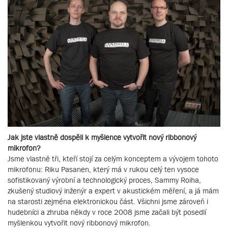
Jak jste vlastně dospěli k myšlence vytvořit nový ribbonový
mikrofon?
Jsme vlastně tři, kteří stojí za celým konceptem a vývojem tohoto
mikrofonu: Riku Pasanen, který má v rukou celý ten vysoce
sofistikovaný výrobní a technologický proces, Sammy Roiha,
zkušený studiový inženýr a expert v akustickém měření, a já mám
na starosti zejména elektronickou část. Všichni jsme zároveň i
hudebníci a zhruba někdy v roce 2008 jsme začali být posedlí
myšlenkou vytvořit nový ribbonový mikrofon.