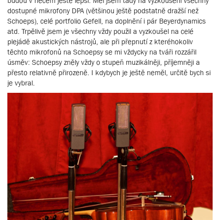
budou v něčem ještě lepší. Měl jsem tady na vyzkoušení všechny
dostupné mikrofony DPA (většinou ještě podstatně dražší než
Schoeps), celé portfolio Gefell, na doplnění i pár Beyerdynamics
atd. Trpělivě jsem je všechny vždy použil a vyzkoušel na celé
plejádě akustických nástrojů, ale při přepnutí z kteréhokoliv
těchto mikrofonů na Schoepsy se mi vždycky na tváři rozzářil
úsměv: Schoepsy zněly vždy o stupeň muzikálněji, příjemněji a
přesto relativně přirozeně. I kdybych je ještě neměl, určitě bych si
je vybral.