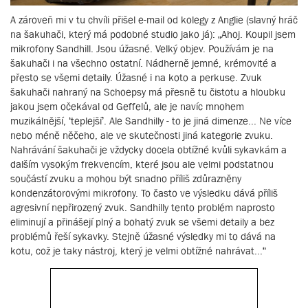
A zároveň mi v tu chvíli přišel e-mail od kolegy z Anglie (slavný hráč
na šakuhači, který má podobné studio jako já): „Ahoj. Koupil jsem
mikrofony Sandhill. Jsou úžasné. Velký objev. Používám je na
šakuhači i na všechno ostatní. Nádherně jemné, krémovité a
přesto se všemi detaily. Úžasné i na koto a perkuse. Zvuk
šakuhači nahraný na Schoepsy má přesně tu čistotu a hloubku
jakou jsem očekával od Geffelů, ale je navíc mnohem
muzikálnější, ‘teplejší’. Ale Sandhilly - to je jiná dimenze... Ne více
nebo méně něčeho, ale ve skutečnosti jiná kategorie zvuku.
Nahrávání šakuhači je vždycky docela obtížné kvůli sykavkám a
dalším vysokým frekvencím, které jsou ale velmi podstatnou
součástí zvuku a mohou být snadno příliš zdůrazněny
kondenzátorovými mikrofony. To často ve výsledku dává příliš
agresivní nepřirozený zvuk. Sandhilly tento problém naprosto
eliminují a přinášejí plný a bohatý zvuk se všemi detaily a bez
problémů řeší sykavky. Stejně úžasné výsledky mi to dává na
kotu, což je taky nástroj, který je velmi obtížné nahrávat...“