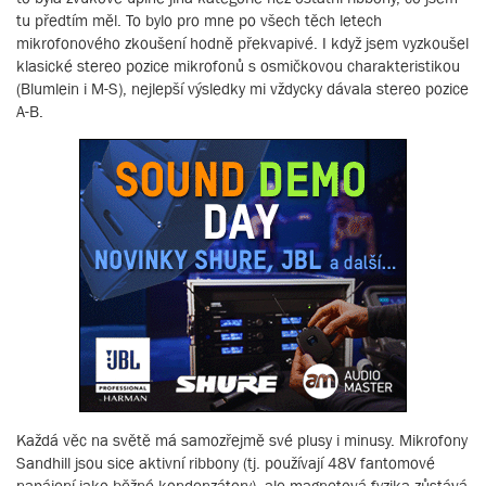
tu předtím měl. To bylo pro mne po všech těch letech
mikrofonového zkoušení hodně překvapivé. I když jsem vyzkoušel
klasické stereo pozice mikrofonů s osmičkovou charakteristikou
(Blumlein i M-S), nejlepší výsledky mi vždycky dávala stereo pozice
A-B.
Každá věc na světě má samozřejmě své plusy i minusy. Mikrofony
Sandhill jsou sice aktivní ribbony (tj. používají 48V fantomové
napájení jako běžné kondenzátory), ale magnetová fyzika zůstává