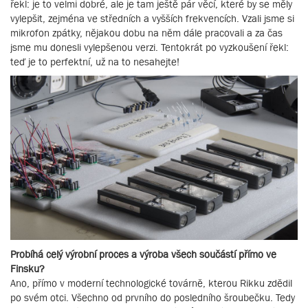
řekl: je to velmi dobré, ale je tam ještě pár věcí, které by se měly
vylepšit, zejména ve středních a vyšších frekvencích. Vzali jsme si
mikrofon zpátky, nějakou dobu na něm dále pracovali a za čas
jsme mu donesli vylepšenou verzi. Tentokrát po vyzkoušení řekl:
teď je to perfektní, už na to nesahejte!
Probíhá celý výrobní proces a výroba všech součástí přímo ve
Finsku?
Ano, přímo v moderní technologické továrně, kterou Rikku zdědil
po svém otci. Všechno od prvního do posledního šroubečku. Tedy