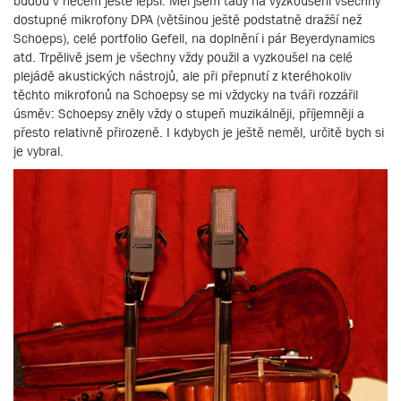
budou v něčem ještě lepší. Měl jsem tady na vyzkoušení všechny
dostupné mikrofony DPA (většinou ještě podstatně dražší než
Schoeps), celé portfolio Gefell, na doplnění i pár Beyerdynamics
atd. Trpělivě jsem je všechny vždy použil a vyzkoušel na celé
plejádě akustických nástrojů, ale při přepnutí z kteréhokoliv
těchto mikrofonů na Schoepsy se mi vždycky na tváři rozzářil
úsměv: Schoepsy zněly vždy o stupeň muzikálněji, příjemněji a
přesto relativně přirozeně. I kdybych je ještě neměl, určitě bych si
je vybral.