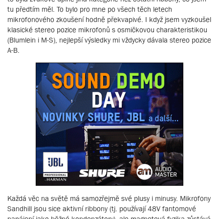
tu předtím měl. To bylo pro mne po všech těch letech
mikrofonového zkoušení hodně překvapivé. I když jsem vyzkoušel
klasické stereo pozice mikrofonů s osmičkovou charakteristikou
(Blumlein i M-S), nejlepší výsledky mi vždycky dávala stereo pozice
A-B.
Každá věc na světě má samozřejmě své plusy i minusy. Mikrofony
Sandhill jsou sice aktivní ribbony (tj. používají 48V fantomové
napájení jako běžné kondenzátory), ale magnetová fyzika zůstává