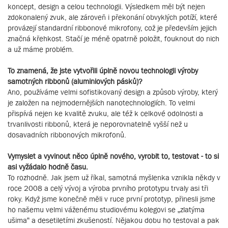
koncept, design a celou technologii. Výsledkem měl být nejen
zdokonalený zvuk, ale zároveň i překonání obvyklých potíží, které
provázejí standardní ribbonové mikrofony, což je především jejich
značná křehkost. Stačí je méně opatrně položit, fouknout do nich
a už máme problém.
To znamená, že jste vytvořili úplně novou technologii výroby
samotných ribbonů (aluminiových pásků)?
Ano, používáme velmi sofistikovaný design a způsob výroby, který
je založen na nejmodernějších nanotechnologiích. To velmi
přispívá nejen ke kvalitě zvuku, ale též k celkové odolnosti a
trvanlivosti ribbonů, která je neporovnatelně vyšší než u
dosavadních ribbonových mikrofonů.
Vymyslet a vyvinout něco úplně nového, vyrobit to, testovat - to si
asi vyžádalo hodně času.
To rozhodně. Jak jsem už říkal, samotná myšlenka vznikla někdy v
roce 2008 a celý vývoj a výroba prvního prototypu trvaly asi tři
roky. Když jsme konečně měli v ruce první prototyp, přinesli jsme
ho našemu velmi váženému studiovému kolegovi se „zlatýma
ušima“ a desetiletími zkušeností. Nějakou dobu ho testoval a pak