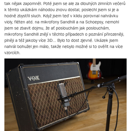
tak nějak zapomněl. Poté jsem se ale za dlouhých zimních večerů
k těmto ukázkám náhodou znovu dostal, poslechl jsem si je a
hodně zbystřil sluch. Když jsem teď v klidu porovnal nahrávku
violy, fléten atd. na mikrofony Sandhill a na Schoepsy, nemohl
jsem se zbavit dojmu, že ať poslouchám jak poslouchám,
mikrofony Sandhill znějí v těchto případech o poznání přirozeněji,
plněji a též jakoby více 3D... Bylo to dost zjevné. Ukázek jsem
nahrál bohužel jen málo, takže nebylo možné si to ověřit na více
vzorcích.