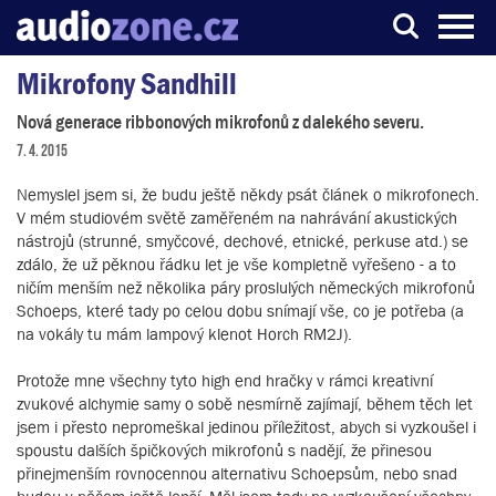
Mikrofony Sandhill
Server o digitálním zpracování zvuku
Nová generace ribbonových mikrofonů z dalekého severu.
7. 4. 2015
Nemyslel jsem si, že budu ještě někdy psát článek o mikrofonech.
V mém studiovém světě zaměřeném na nahrávání akustických
nástrojů (strunné, smyčcové, dechové, etnické, perkuse atd.) se
zdálo, že už pěknou řádku let je vše kompletně vyřešeno - a to
ničím menším než několika páry proslulých německých mikrofonů
Schoeps, které tady po celou dobu snímají vše, co je potřeba (a
na vokály tu mám lampový klenot Horch RM2J).
Protože mne všechny tyto high end hračky v rámci kreativní
zvukové alchymie samy o sobě nesmírně zajímají, během těch let
jsem i přesto nepromeškal jedinou příležitost, abych si vyzkoušel i
spoustu dalších špičkových mikrofonů s nadějí, že přinesou
přinejmenším rovnocennou alternativu Schoepsům, nebo snad