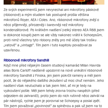
Ze svých experimentů jsem nevynechal ani mikrofony páskové
(ribbonové) a mým studiem tak postupně prošla většina
mikrofonů Royer, AEA i Coles. Ano, ribbonové mikrofony znějí o
něco příjemněji, přirozeněji i barevněji než mikrofony
kondenzátorové. Po krátkém nadšení (velký stereo AEA R88 jsem
si dokonce koupil) jsem se ale vždy nakonec vrátil k Schoepsům,
proti nimž všechny tyto ribbony zněly pro mé účely tak trošku
„vatově“ a „vintage“. Tím jsem i tuto kapitolu považoval za
uzavřenou.
Ribbonové mikrofony Sandhill
Když mne před nějakým časem studiový kamarád Milan Havrda
alias Boris Carloff nadšeně upozornil na nové unikátní ribbonové
mikrofony Sandhill z Finska, jen jsem pokrčil rameny a měl jsem
pocit, že do nějakého dalšího zkoušení už moc chuť nemám. Jeho
nadšení však neutuchalo a tak jsem řekl, ať mi je tedy na
vyzkoušení pošle. Měl jsem tehdy zrovna trochu naspěch (před
odjezdem do zahraničí), proto jsem do nich rutinně něco zahrál na
pár nástrojů, rychle jsem je porovnal se Schoepsy a poslal zpět.
Tím jsem považoval „povinnost“ za splněnou a pak už jsem na to