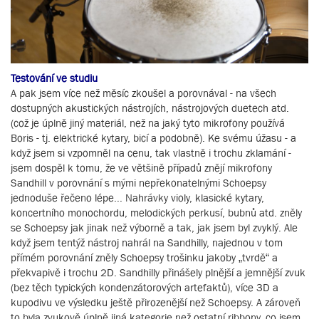
Testování ve studiu
A pak jsem více než měsíc zkoušel a porovnával - na všech
dostupných akustických nástrojích, nástrojových duetech atd.
(což je úplně jiný materiál, než na jaký tyto mikrofony používá
Boris - tj. elektrické kytary, bicí a podobně). Ke svému úžasu - a
když jsem si vzpomněl na cenu, tak vlastně i trochu zklamání -
jsem dospěl k tomu, že ve většině případů znějí mikrofony
Sandhill v porovnání s mými nepřekonatelnými Schoepsy
jednoduše řečeno lépe... Nahrávky violy, klasické kytary,
koncertního monochordu, melodických perkusí, bubnů atd. zněly
se Schoepsy jak jinak než výborně a tak, jak jsem byl zvyklý. Ale
když jsem tentýž nástroj nahrál na Sandhilly, najednou v tom
přímém porovnání zněly Schoepsy trošinku jakoby „tvrdě“ a
překvapivě i trochu 2D. Sandhilly přinášely plnější a jemnější zvuk
(bez těch typických kondenzátorových artefaktů), více 3D a
kupodivu ve výsledku ještě přirozenější než Schoepsy. A zároveň
to byla zvukově úplně jiná kategorie než ostatní ribbony, co jsem