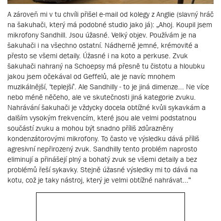
A zároveň mi v tu chvíli přišel e-mail od kolegy z Anglie (slavný hráč
na šakuhači, který má podobné studio jako já): „Ahoj. Koupil jsem
mikrofony Sandhill. Jsou úžasné. Velký objev. Používám je na
šakuhači i na všechno ostatní. Nádherně jemné, krémovité a
přesto se všemi detaily. Úžasné i na koto a perkuse. Zvuk
šakuhači nahraný na Schoepsy má přesně tu čistotu a hloubku
jakou jsem očekával od Geffelů, ale je navíc mnohem
muzikálnější, ‘teplejší’. Ale Sandhilly - to je jiná dimenze... Ne více
nebo méně něčeho, ale ve skutečnosti jiná kategorie zvuku.
Nahrávání šakuhači je vždycky docela obtížné kvůli sykavkám a
dalším vysokým frekvencím, které jsou ale velmi podstatnou
součástí zvuku a mohou být snadno příliš zdůrazněny
kondenzátorovými mikrofony. To často ve výsledku dává příliš
agresivní nepřirozený zvuk. Sandhilly tento problém naprosto
eliminují a přinášejí plný a bohatý zvuk se všemi detaily a bez
problémů řeší sykavky. Stejně úžasné výsledky mi to dává na
kotu, což je taky nástroj, který je velmi obtížné nahrávat...“