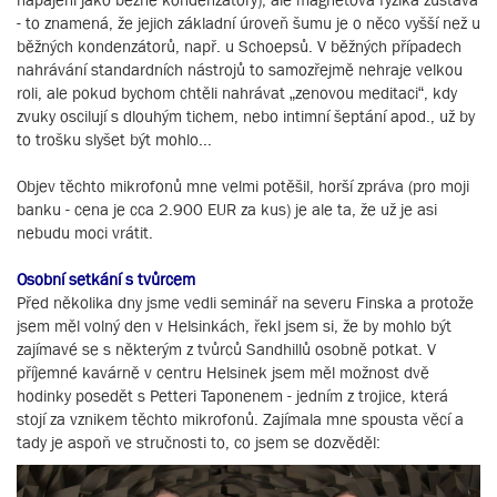
- to znamená, že jejich základní úroveň šumu je o něco vyšší než u
běžných kondenzátorů, např. u Schoepsů. V běžných případech
nahrávání standardních nástrojů to samozřejmě nehraje velkou
roli, ale pokud bychom chtěli nahrávat „zenovou meditaci“, kdy
zvuky oscilují s dlouhým tichem, nebo intimní šeptání apod., už by
to trošku slyšet být mohlo...
Objev těchto mikrofonů mne velmi potěšil, horší zpráva (pro moji
banku - cena je cca 2.900 EUR za kus) je ale ta, že už je asi
nebudu moci vrátit.
Osobní setkání s tvůrcem
Před několika dny jsme vedli seminář na severu Finska a protože
jsem měl volný den v Helsinkách, řekl jsem si, že by mohlo být
zajímavé se s některým z tvůrců Sandhillů osobně potkat. V
příjemné kavárně v centru Helsinek jsem měl možnost dvě
hodinky posedět s Petteri Taponenem - jedním z trojice, která
stojí za vznikem těchto mikrofonů. Zajímala mne spousta věcí a
tady je aspoň ve stručnosti to, co jsem se dozvěděl: