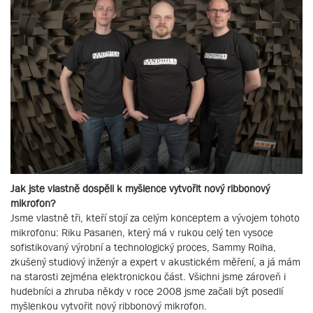
Jak jste vlastně dospěli k myšlence vytvořit nový ribbonový
mikrofon?
Jsme vlastně tři, kteří stojí za celým konceptem a vývojem tohoto
mikrofonu: Riku Pasanen, který má v rukou celý ten vysoce
sofistikovaný výrobní a technologický proces, Sammy Roiha,
zkušený studiový inženýr a expert v akustickém měření, a já mám
na starosti zejména elektronickou část. Všichni jsme zároveň i
hudebníci a zhruba někdy v roce 2008 jsme začali být posedlí
myšlenkou vytvořit nový ribbonový mikrofon.