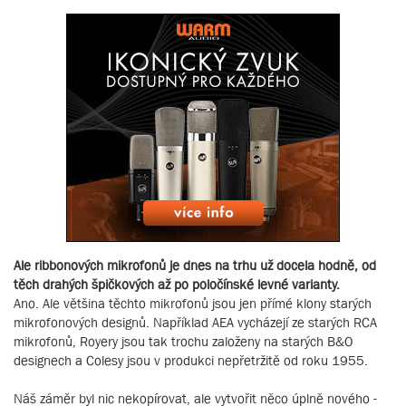
Ale ribbonových mikrofonů je dnes na trhu už docela hodně, od
těch drahých špičkových až po poločínské levné varianty.
Ano. Ale většina těchto mikrofonů jsou jen přímé klony starých
mikrofonových designů. Například AEA vycházejí ze starých RCA
mikrofonů, Royery jsou tak trochu založeny na starých B&O
designech a Colesy jsou v produkci nepřetržitě od roku 1955.
Náš záměr byl nic nekopírovat, ale vytvořit něco úplně nového -