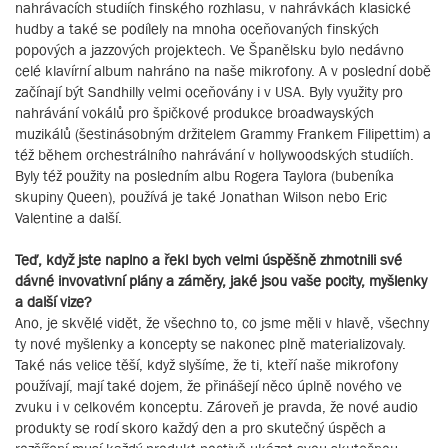
nahrávacích studiích finského rozhlasu, v nahrávkách klasické
hudby a také se podílely na mnoha oceňovaných finských
popových a jazzových projektech. Ve Španělsku bylo nedávno
celé klavírní album nahráno na naše mikrofony. A v poslední době
začínají být Sandhilly velmi oceňovány i v USA. Byly využity pro
nahrávání vokálů pro špičkové produkce broadwayských
muzikálů (šestinásobným držitelem Grammy Frankem Filipettim) a
též během orchestrálního nahrávání v hollywoodských studiích.
Byly též použity na posledním albu Rogera Taylora (bubeníka
skupiny Queen), používá je také Jonathan Wilson nebo Eric
Valentine a další.
Teď, když jste naplno a řekl bych velmi úspěšně zhmotnili své
dávné invovativní plány a záměry, jaké jsou vaše pocity, myšlenky
a další vize?
Ano, je skvělé vidět, že všechno to, co jsme měli v hlavě, všechny
ty nové myšlenky a koncepty se nakonec plně materializovaly.
Také nás velice těší, když slyšíme, že ti, kteří naše mikrofony
používají, mají také dojem, že přinášejí něco úplně nového ve
zvuku i v celkovém konceptu. Zároveň je pravda, že nové audio
produkty se rodí skoro každý den a pro skutečný úspěch a