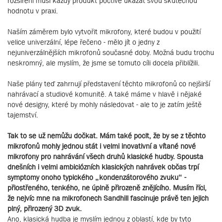
rozšíření musí každý produkt poctivě ukázat svou skutečnou
hodnotu v praxi.
Naším záměrem bylo vytvořit mikrofony, které budou v použití
velice univerzální, lépe řečeno - mělo jít o jedny z
nejuniverzálnějších mikrofonů současné doby. Možná budu trochu
neskromný, ale myslím, že jsme se tomuto cíli docela přiblížili.
Naše plány teď zahrnují představení těchto mikrofonů co nejširší
nahrávací a studiové komunitě. A také máme v hlavě i nějaké
nové designy, které by mohly následovat - ale to je zatím ještě
tajemství.
Tak to se už nemůžu dočkat. Mám také pocit, že by se z těchto
mikrofonů mohly jednou stát i velmi inovativní a vítané nové
mikrofony pro nahrávání všech druhů klasické hudby. Spousta
dnešních i velmi ambiciózních klasických nahrávek občas trpí
symptomy onoho typického „kondenzátorového zvuku“ -
přiostřeného, tenkého, ne úplně přirozeně znějícího. Musím říci,
že nejvíc mne na mikrofonech Sandhill fascinuje právě ten jejich
plný, přirozený 3D zvuk.
Ano, klasická hudba je myslím jednou z oblastí, kde by tyto