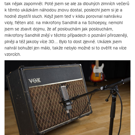
tak nějak zapomněl. Poté jsem se ale za dlouhých zimních večerů
k těmto ukázkám náhodou znovu dostal, poslechl jsem si je a
hodně zbystřil sluch. Když jsem teď v klidu porovnal nahrávku
violy, fléten atd. na mikrofony Sandhill a na Schoepsy, nemohl
jsem se zbavit dojmu, že ať poslouchám jak poslouchám,
mikrofony Sandhill znějí v těchto případech o poznání přirozeněji,
plněji a též jakoby více 3D... Bylo to dost zjevné. Ukázek jsem
nahrál bohužel jen málo, takže nebylo možné si to ověřit na více
vzorcích.