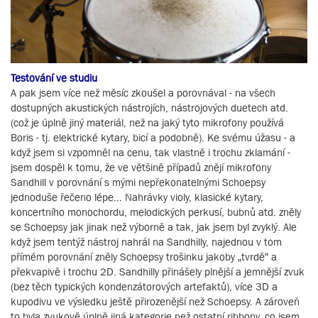
Testování ve studiu
A pak jsem více než měsíc zkoušel a porovnával - na všech
dostupných akustických nástrojích, nástrojových duetech atd.
(což je úplně jiný materiál, než na jaký tyto mikrofony používá
Boris - tj. elektrické kytary, bicí a podobně). Ke svému úžasu - a
když jsem si vzpomněl na cenu, tak vlastně i trochu zklamání -
jsem dospěl k tomu, že ve většině případů znějí mikrofony
Sandhill v porovnání s mými nepřekonatelnými Schoepsy
jednoduše řečeno lépe... Nahrávky violy, klasické kytary,
koncertního monochordu, melodických perkusí, bubnů atd. zněly
se Schoepsy jak jinak než výborně a tak, jak jsem byl zvyklý. Ale
když jsem tentýž nástroj nahrál na Sandhilly, najednou v tom
přímém porovnání zněly Schoepsy trošinku jakoby „tvrdě“ a
překvapivě i trochu 2D. Sandhilly přinášely plnější a jemnější zvuk
(bez těch typických kondenzátorových artefaktů), více 3D a
kupodivu ve výsledku ještě přirozenější než Schoepsy. A zároveň
to byla zvukově úplně jiná kategorie než ostatní ribbony, co jsem