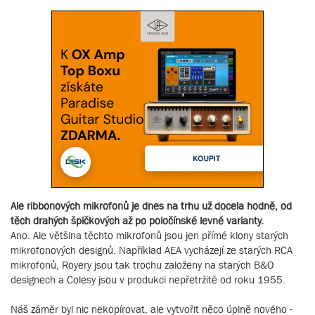
Ale ribbonových mikrofonů je dnes na trhu už docela hodně, od
těch drahých špičkových až po poločínské levné varianty.
Ano. Ale většina těchto mikrofonů jsou jen přímé klony starých
mikrofonových designů. Například AEA vycházejí ze starých RCA
mikrofonů, Royery jsou tak trochu založeny na starých B&O
designech a Colesy jsou v produkci nepřetržitě od roku 1955.
Náš záměr byl nic nekopírovat, ale vytvořit něco úplně nového -