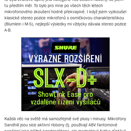
tu předtím měl. To bylo pro mne po všech těch letech
mikrofonového zkoušení hodně překvapivé. I když jsem vyzkoušel
klasické stereo pozice mikrofonů s osmičkovou charakteristikou
(Blumlein i M-S), nejlepší výsledky mi vždycky dávala stereo pozice
A-B.
Každá věc na světě má samozřejmě své plusy i minusy. Mikrofony
Sandhill jsou sice aktivní ribbony (tj. používají 48V fantomové
napájení jako běžné kondenzátory), ale magnetová fyzika zůstává