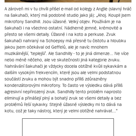
A zároveň mi v tu chvíli přišel e-mail od kolegy z Anglie (slavný hráč
na šakuhači, který má podobné studio jako já): „Ahoj. Koupil jsem
mikrofony Sandhill. Jsou úžasné. Velký objev. Používám je na
šakuhači i na všechno ostatní. Nádherně jemné, krémovité a
přesto se všemi detaily. Úžasné i na koto a perkuse. Zvuk
šakuhači nahraný na Schoepsy má přesně tu čistotu a hloubku
jakou jsem očekával od Geffelů, ale je navíc mnohem
muzikálnější, ‘teplejší’. Ale Sandhilly - to je jiná dimenze... Ne více
nebo méně něčeho, ale ve skutečnosti jiná kategorie zvuku.
Nahrávání šakuhači je vždycky docela obtížné kvůli sykavkám a
dalším vysokým frekvencím, které jsou ale velmi podstatnou
součástí zvuku a mohou být snadno příliš zdůrazněny
kondenzátorovými mikrofony. To často ve výsledku dává příliš
agresivní nepřirozený zvuk. Sandhilly tento problém naprosto
eliminují a přinášejí plný a bohatý zvuk se všemi detaily a bez
problémů řeší sykavky. Stejně úžasné výsledky mi to dává na
kotu, což je taky nástroj, který je velmi obtížné nahrávat...“