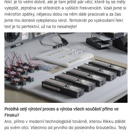
řekl: je to velmi dobré, ale je tam ještě pár věcí, které by se měly
vylepšit, zejména ve středních a vyšších frekvencích. Vzali jsme si
mikrofon zpátky, nějakou dobu na něm dále pracovali a za čas
jsme mu donesli vylepšenou verzi. Tentokrát po vyzkoušení řekl:
teď je to perfektní, už na to nesahejte!
Probíhá celý výrobní proces a výroba všech součástí přímo ve
Finsku?
Ano, přímo v moderní technologické továrně, kterou Rikku zdědil
po svém otci. Všechno od prvního do posledního šroubečku. Tedy