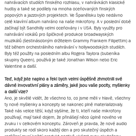
nahrávacích studiích finského rozhlasu, v nahrávkách klasické
hudby a také se podílely na mnoha oceňovaných finských
popových a jazzových projektech. Ve Španělsku bylo nedávno
celé klavírní album nahráno na naše mikrofony. A v poslední době
začínají být Sandhilly velmi oceňovány i v USA. Byly využity pro
nahrávání vokálů pro špičkové produkce broadwayských
muzikálů (šestinásobným držitelem Grammy Frankem Filipettim) a
též během orchestrálního nahrávání v hollywoodských studiích.
Byly též použity na posledním albu Rogera Taylora (bubeníka
skupiny Queen), používá je také Jonathan Wilson nebo Eric
Valentine a další.
Teď, když jste naplno a řekl bych velmi úspěšně zhmotnili své
dávné invovativní plány a záměry, jaké jsou vaše pocity, myšlenky
a další vize?
Ano, je skvělé vidět, že všechno to, co jsme měli v hlavě, všechny
ty nové myšlenky a koncepty se nakonec plně materializovaly.
Také nás velice těší, když slyšíme, že ti, kteří naše mikrofony
používají, mají také dojem, že přinášejí něco úplně nového ve
zvuku i v celkovém konceptu. Zároveň je pravda, že nové audio
produkty se rodí skoro každý den a pro skutečný úspěch a