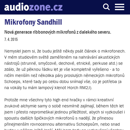
Mikrofony Sandhill
Server o digitálním zpracování zvuku
Nová generace ribbonových mikrofonů z dalekého severu.
7. 4. 2015
Nemyslel jsem si, že budu ještě někdy psát článek o mikrofonech.
V mém studiovém světě zaměřeném na nahrávání akustických
nástrojů (strunné, smyčcové, dechové, etnické, perkuse atd.) se
zdálo, že už pěknou řádku let je vše kompletně vyřešeno - a to
ničím menším než několika páry proslulých německých mikrofonů
Schoeps, které tady po celou dobu snímají vše, co je potřeba (a
na vokály tu mám lampový klenot Horch RM2J).
Protože mne všechny tyto high end hračky v rámci kreativní
zvukové alchymie samy o sobě nesmírně zajímají, během těch let
jsem i přesto nepromeškal jedinou příležitost, abych si vyzkoušel i
spoustu dalších špičkových mikrofonů s nadějí, že přinesou
přinejmenším rovnocennou alternativu Schoepsům, nebo snad