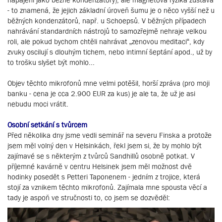
- to znamená, že jejich základní úroveň šumu je o něco vyšší než u
běžných kondenzátorů, např. u Schoepsů. V běžných případech
nahrávání standardních nástrojů to samozřejmě nehraje velkou
roli, ale pokud bychom chtěli nahrávat „zenovou meditaci“, kdy
zvuky oscilují s dlouhým tichem, nebo intimní šeptání apod., už by
to trošku slyšet být mohlo...
Objev těchto mikrofonů mne velmi potěšil, horší zpráva (pro moji
banku - cena je cca 2.900 EUR za kus) je ale ta, že už je asi
nebudu moci vrátit.
Osobní setkání s tvůrcem
Před několika dny jsme vedli seminář na severu Finska a protože
jsem měl volný den v Helsinkách, řekl jsem si, že by mohlo být
zajímavé se s některým z tvůrců Sandhillů osobně potkat. V
příjemné kavárně v centru Helsinek jsem měl možnost dvě
hodinky posedět s Petteri Taponenem - jedním z trojice, která
stojí za vznikem těchto mikrofonů. Zajímala mne spousta věcí a
tady je aspoň ve stručnosti to, co jsem se dozvěděl: