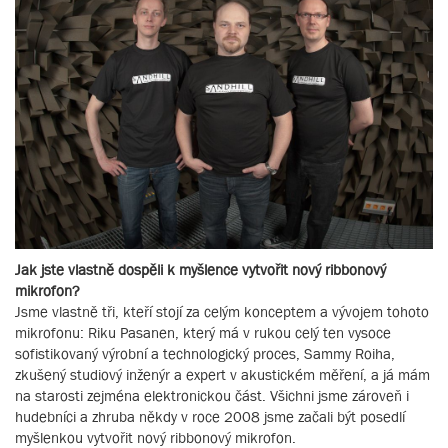
Jak jste vlastně dospěli k myšlence vytvořit nový ribbonový
mikrofon?
Jsme vlastně tři, kteří stojí za celým konceptem a vývojem tohoto
mikrofonu: Riku Pasanen, který má v rukou celý ten vysoce
sofistikovaný výrobní a technologický proces, Sammy Roiha,
zkušený studiový inženýr a expert v akustickém měření, a já mám
na starosti zejména elektronickou část. Všichni jsme zároveň i
hudebníci a zhruba někdy v roce 2008 jsme začali být posedlí
myšlenkou vytvořit nový ribbonový mikrofon.