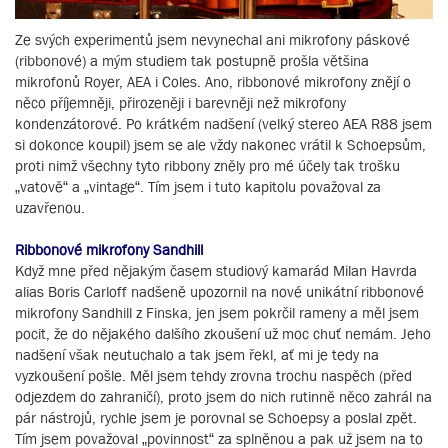
Ze svých experimentů jsem nevynechal ani mikrofony páskové
(ribbonové) a mým studiem tak postupně prošla většina
mikrofonů Royer, AEA i Coles. Ano, ribbonové mikrofony znějí o
něco příjemněji, přirozeněji i barevněji než mikrofony
kondenzátorové. Po krátkém nadšení (velký stereo AEA R88 jsem
si dokonce koupil) jsem se ale vždy nakonec vrátil k Schoepsům,
proti nimž všechny tyto ribbony zněly pro mé účely tak trošku
„vatově“ a „vintage“. Tím jsem i tuto kapitolu považoval za
uzavřenou.
Ribbonové mikrofony Sandhill
Když mne před nějakým časem studiový kamarád Milan Havrda
alias Boris Carloff nadšeně upozornil na nové unikátní ribbonové
mikrofony Sandhill z Finska, jen jsem pokrčil rameny a měl jsem
pocit, že do nějakého dalšího zkoušení už moc chuť nemám. Jeho
nadšení však neutuchalo a tak jsem řekl, ať mi je tedy na
vyzkoušení pošle. Měl jsem tehdy zrovna trochu naspěch (před
odjezdem do zahraničí), proto jsem do nich rutinně něco zahrál na
pár nástrojů, rychle jsem je porovnal se Schoepsy a poslal zpět.
Tím jsem považoval „povinnost“ za splněnou a pak už jsem na to