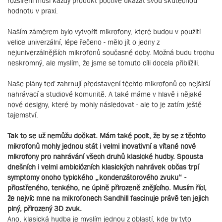
rozšíření musí každý produkt poctivě ukázat svou skutečnou
hodnotu v praxi.
Naším záměrem bylo vytvořit mikrofony, které budou v použití
velice univerzální, lépe řečeno - mělo jít o jedny z
nejuniverzálnějších mikrofonů současné doby. Možná budu trochu
neskromný, ale myslím, že jsme se tomuto cíli docela přiblížili.
Naše plány teď zahrnují představení těchto mikrofonů co nejširší
nahrávací a studiové komunitě. A také máme v hlavě i nějaké
nové designy, které by mohly následovat - ale to je zatím ještě
tajemství.
Tak to se už nemůžu dočkat. Mám také pocit, že by se z těchto
mikrofonů mohly jednou stát i velmi inovativní a vítané nové
mikrofony pro nahrávání všech druhů klasické hudby. Spousta
dnešních i velmi ambiciózních klasických nahrávek občas trpí
symptomy onoho typického „kondenzátorového zvuku“ -
přiostřeného, tenkého, ne úplně přirozeně znějícího. Musím říci,
že nejvíc mne na mikrofonech Sandhill fascinuje právě ten jejich
plný, přirozený 3D zvuk.
Ano, klasická hudba je myslím jednou z oblastí, kde by tyto