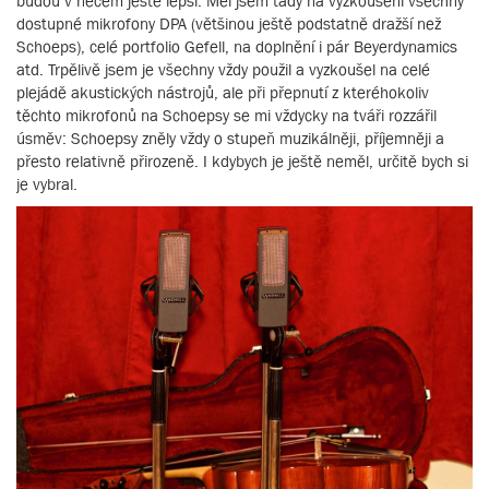
budou v něčem ještě lepší. Měl jsem tady na vyzkoušení všechny
dostupné mikrofony DPA (většinou ještě podstatně dražší než
Schoeps), celé portfolio Gefell, na doplnění i pár Beyerdynamics
atd. Trpělivě jsem je všechny vždy použil a vyzkoušel na celé
plejádě akustických nástrojů, ale při přepnutí z kteréhokoliv
těchto mikrofonů na Schoepsy se mi vždycky na tváři rozzářil
úsměv: Schoepsy zněly vždy o stupeň muzikálněji, příjemněji a
přesto relativně přirozeně. I kdybych je ještě neměl, určitě bych si
je vybral.