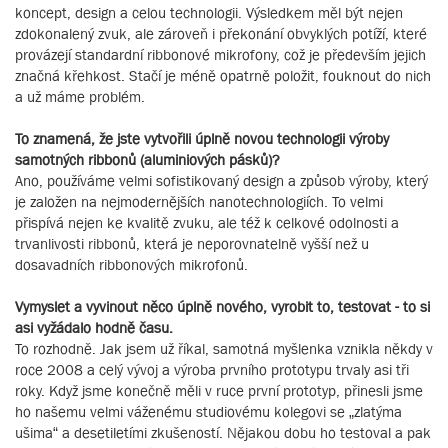
koncept, design a celou technologii. Výsledkem měl být nejen
zdokonalený zvuk, ale zároveň i překonání obvyklých potíží, které
provázejí standardní ribbonové mikrofony, což je především jejich
značná křehkost. Stačí je méně opatrně položit, fouknout do nich
a už máme problém.
To znamená, že jste vytvořili úplně novou technologii výroby
samotných ribbonů (aluminiových pásků)?
Ano, používáme velmi sofistikovaný design a způsob výroby, který
je založen na nejmodernějších nanotechnologiích. To velmi
přispívá nejen ke kvalitě zvuku, ale též k celkové odolnosti a
trvanlivosti ribbonů, která je neporovnatelně vyšší než u
dosavadních ribbonových mikrofonů.
Vymyslet a vyvinout něco úplně nového, vyrobit to, testovat - to si
asi vyžádalo hodně času.
To rozhodně. Jak jsem už říkal, samotná myšlenka vznikla někdy v
roce 2008 a celý vývoj a výroba prvního prototypu trvaly asi tři
roky. Když jsme konečně měli v ruce první prototyp, přinesli jsme
ho našemu velmi váženému studiovému kolegovi se „zlatýma
ušima“ a desetiletími zkušeností. Nějakou dobu ho testoval a pak