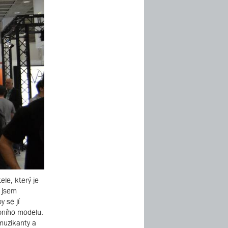
ele, který je
 jsem
 se jí
ebního modelu.
 muzikanty a