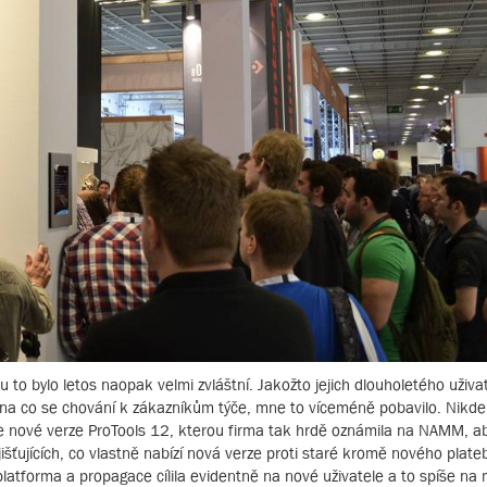
 to bylo letos naopak velmi zvláštní. Jakožto jejich dlouholetého uživat
na co se chování k zákazníkům týče, mne to víceméně pobavilo. Nikde
e nové verze ProTools 12, kterou firma tak hrdě oznámila na NAMM, aby
šťujících, co vlastně nabízí nová verze proti staré kromě nového plat
platforma a propagace cílila evidentně na nové uživatele a to spíše na