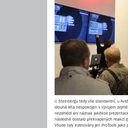
U Steinbergu tedy vše standardní, u Avidu
dlouhá léta nespokojen s vývojem zejmé
nezahlédl ani náznak jakékoli prezentac
následně dostalo překvapených reakcí zji
Všude byly inzerovány jen ProTools jako 