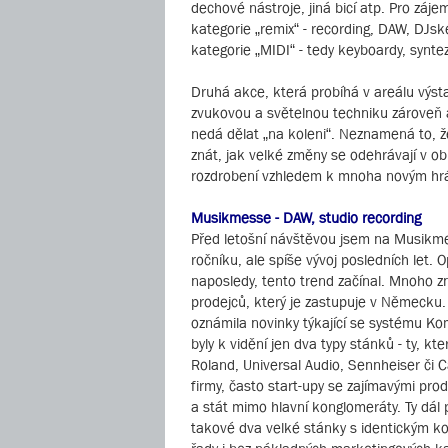
dechové nástroje, jiná bicí atp. Pro záj
kategorie „remix“ - recording, DAW, DJsk
kategorie „MIDI“ - tedy keyboardy, syntez
Druhá akce, která probíhá v areálu výst
zvukovou a světelnou techniku zároveň a t
nedá dělat „na koleni“. Neznamená to, ž
znát, jak velké změny se odehrávají v ob
rozdrobení vzhledem k mnoha novým hráčů
Musikmesse - DAW, studio recording
Před letošní návštěvou jsem na Musikmes
ročníku, ale spíše vývoj posledních let.
naposledy, tento trend začínal. Mnoho z
prodejců, který je zastupuje v Německu. 
oznámila novinky týkající se systému Kom
byly k vidění jen dva typy stánků - ty, k
Roland, Universal Audio, Sennheiser či C
firmy, často start-upy se zajímavými pro
a stát mimo hlavní konglomeráty. Ty dál
takové dva velké stánky s identickým ko