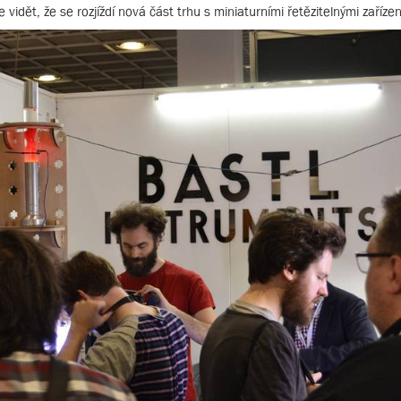
vidět, že se rozjíždí nová část trhu s miniaturními řetězitelnými zařízen