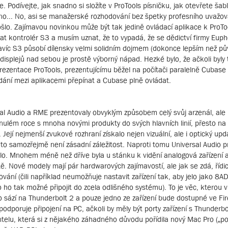
. Podívejte, jak snadno si složíte v ProTools písničku, jak otevřete šab
 piano... No, asi se manažerské rozhodování bez špetky profesního uvaž
došlo. Zajímavou novinkou může být tak jedině ovládací aplikace k ProTo
t kontrolér S3 a musím uznat, že to vypadá, že se dědictví firmy Euph
. Navíc S3 působí dílensky velmi solidním dojmem (dokonce lepším než p
splejů nad sebou je prostě výborný nápad. Hezké bylo, že ačkoli byly 
rezentace ProTools, prezentujícímu běžel na počítači paralelně Cubase
dání mezi aplikacemi přepínat a Cubase plně ovládat.
al Audio a RME prezentovaly obvyklým způsobem celý svůj arzenál, ale 
nulém roce s mnoha novými produkty do svých hlavních linií, přesto na
Její nejmenší zvukové rozhraní získalo nejen vizuální, ale i optický upd
 to samozřejmě není zásadní záležitost. Naproti tomu Universal Audio 
ollo. Mnohem méně než dříve byla u stánku k vidění analogová zařízen
. Nové modely mají pár hardwarových zajímavostí, ale jak se zdá, řídic
ání (čili například neumožňuje nastavit zařízení tak, aby jelo jako 8A
o ho tak možné připojit do zcela odlišného systému). To je věc, kterou
 sází na Thunderbolt 2 a pouze jedno ze zařízení bude dostupné ve Fire
odporuje připojení na PC, ačkoli by měly být porty zařízení s Thunderbo
entelu, která si z nějakého záhadného důvodu pořídila nový Mac Pro („pop