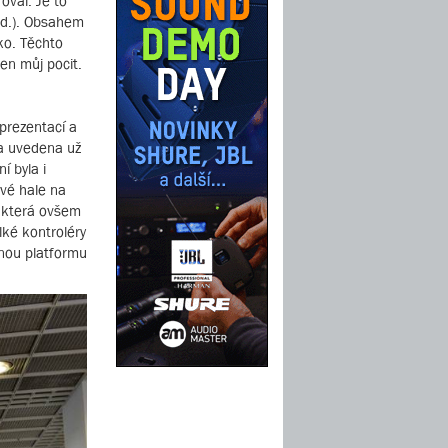
oval. Je to
td.). Obsahem
ko. Těchto
jen můj pocit.
prezentací a
la uvedena už
 byla i
ové hale na
, která ovšem
lké kontroléry
tnou platformu