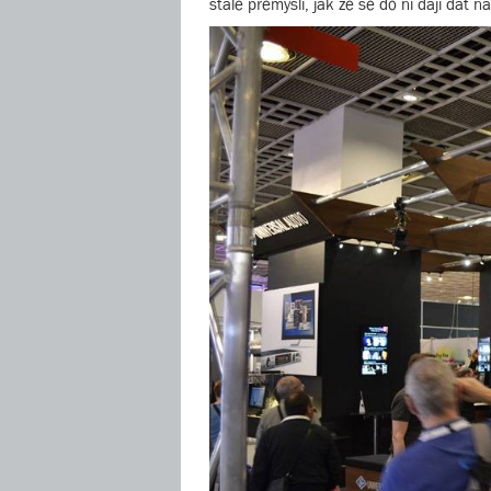
stále přemýšlí, jak že se do ní dají dát n