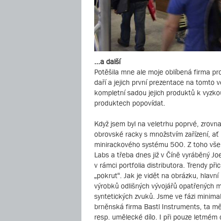
...a další
Potěšila mne ale moje oblíbená firma prod
daří a jejich první prezentace na tomto 
kompletní sadou jejich produktů k vyzkouš
produktech popovídat.
Když jsem byl na veletrhu poprvé, zrovn
obrovské racky s množstvím zařízení, ať
minirackového systému 500. Z toho všeho
Labs a třeba dnes již v Číně vyráběný J
v rámci portfolia distributora. Trendy př
„pokrut“. Jak je vidět na obrázku, hlavní
výrobků odlišných vývojářů opatřených m
syntetických zvuků. Jsme ve fázi minimal
brněnská firma Bastl Instruments, ta měl
resp. umělecké dílo. I při pouze letmém