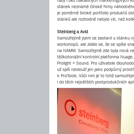
řady i bez nákladných marketingových kam
stánek neznámé čínské firmy náhodného
je poměrně široké portfolio produktů o
stánků ale rozhodně nebylo víc, než kolik
Steinberg a Avid
Samozřejmě jsem se zastavil u stánku v
workshopů, ale zdálo se, že se spíše s
na NAMM. Samozřejmě zde byla nová verz
těžkotonážní kontrolní platforma Nuage,
Prolight + Sound. Pro uživatele dlouhod
už spíš neslouží jen jako podpůrný prost
k ProTools. Vůči nim je to totiž samozř
i do těch největších postprodukčních apl