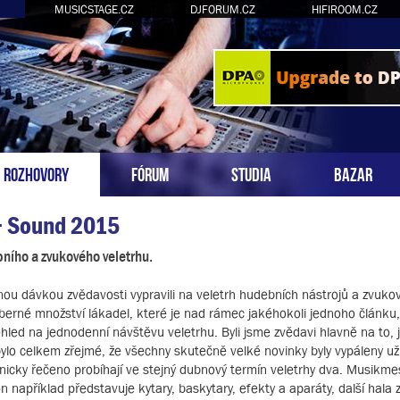
MUSICSTAGE.CZ
DJFORUM.CZ
HIFIROOM.CZ
ROZHOVORY
FÓRUM
STUDIA
BAZAR
+ Sound 2015
ního a zvukového veletrhu.
šnou dávkou zvědavosti vypravili na veletrh hudebních nástrojů a zvuko
berné množství lákadel, které je nad rámec jakéhokoli jednoho článku, 
hled na jednodenní návštěvu veletrhu. Byli jsme zvědavi hlavně na to,
e bylo celkem zřejmé, že všechny skutečně velké novinky byly vypáleny u
cky řečeno probíhají ve stejný dubnový termín veletrhy dva. Musikm
on například představuje kytary, baskytary, efekty a aparáty, další hala