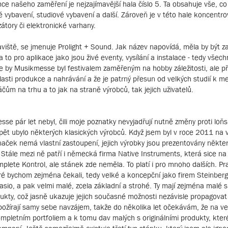
emce našeho zaměření je nejzajímavější hala číslo 5. Ta obsahuje vše, co
é vybavení, studiové vybavení a další. Zároveň je v této hale koncentr
átory či elektronické varhany.
aviště, se jmenuje Prolight + Sound. Jak název napovídá, měla by být 
o pro aplikace jako jsou živé eventy, vysílání a instalace - tedy všech
e by Musikmesse byl festivalem zaměřeným na hobby záležitosti, ale př
lasti produkce a nahrávání a že je patrný přesun od velkých studií k m
m na trhu a to jak na straně výrobců, tak jejich uživatelů.
se pár let nebyl, čili moje poznatky nevyjadřují nutně změny proti lo
 Opět ubylo některých klasických výrobců. Když jsem byl v roce 2011 na 
naček nemá vlastní zastoupení, jejich výrobky jsou prezentovány někte
Stále mezi ně patří i německá firma Native Instruments, která sice na
plete Kontrol, ale stánek zde neměla. To platí i pro mnoho dalších. Pr
teré bychom zejména čekali, tedy velké a koncepční jako firem Steinberg
asio, a pak velmi malé, zcela základní a strohé. Ty mají zejména malé 
dukty, což jasně ukazuje jejich současné možnosti nezávisle propagovat
 požírají samy sebe navzájem, takže do několika let očekávám, že na v
mpletním portfoliem a k tomu dav malých s originálními produkty, které