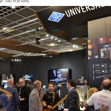
apř. UAD PCIe karty.