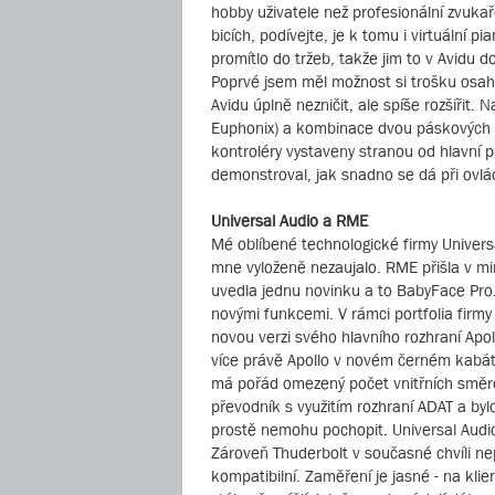
hobby uživatele než profesionální zvukaře
bicích, podívejte, je k tomu i virtuální
promítlo do tržeb, takže jim to v Avidu 
Poprvé jsem měl možnost si trošku osaha
Avidu úplně nezničit, ale spíše rozšířit
Euphonix) a kombinace dvou páskových di
kontroléry vystaveny stranou od hlavní p
demonstroval, jak snadno se dá při ovlá
Universal Audio a RME
Mé oblíbené technologické firmy Univers
mne vyloženě nezaujalo. RME přišla v mi
uvedla jednu novinku a to BabyFace Pro. 
novými funkcemi. V rámci portfolia firmy
novou verzi svého hlavního rozhraní Ap
více právě Apollo v novém černém kabátě
má pořád omezený počet vnitřních směrov
převodník s využitím rozhraní ADAT a byl
prostě nemohu pochopit. Universal Audio
Zároveň Thuderbolt v současné chvíli nep
kompatibilní. Zaměření je jasné - na kli