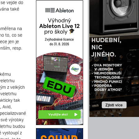
 se vejde do
ována také
zaměřena na
no to, co se
ece jen je
enším, resp.
ňskému
veletrhu
rým z velkých
 veletrhu
akticky tak
, Avid,
specializované
 své výrobky
eletrhu budou
 vystoupí z