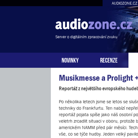
AUDIOZONE.CZ
Server o digitálním zpracování zvuku
NOVINKY
RECENZE
Musikmesse a Prolight 
Reportáž z největšího evropského hudeb
Po několika letech jsme se letos se slu
techniky do Frankfurtu. Ten nabízí nepře
reportáž pojata spíše jako náš osobní po
veletrh zrcadlit situaci v oboru, protož
americkém NAMM před pár měsíci. Techni
vše, co se týče hudby. Jeden velký pavil