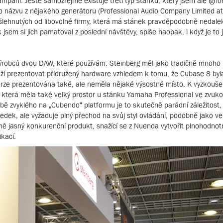
paní. Ještě samozřejmě existuje třetí typ stánku, který jsem ale ignor
 názvu z nějakého generátoru (Professional Audio Company Limited a
bšlehnutých od libovolné firmy, která má stánek pravděpodobně nedale
 jsem si jich pamatoval z poslední návštěvy, spíše naopak, i když je to 
ýrobců dvou DAW, které používám. Steinberg měl jako tradičně mnoho 
naží prezentovat přidružený hardware vzhledem k tomu, že Cubase 8 by
e prezentována také, ale neměla nějaké výsostné místo. K vyzkoušení
 která měla také velký prostor u stánku Yamaha Professional ve zvuk
obě zvyklého na „Cubendo“ platformu je to skutečně parádní záležitost
ředek, ale vyžaduje plný přechod na svůj styl ovládání, podobně jako ve
ejmě jasný konkurenční produkt, snažící se z Nuenda vytvořit plnohodno
ikací.