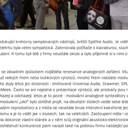
ukující knihovny samplovaných nástrojů, britští Spitfire Audio. Je vidět
veletrhu byla velmi sympatická. Zahrnovala počítače s klaviaturou, sluc
ení. K tomu byli lidé z firmy neustále okolo a bylo příjemné si s nimi o 
a se zásadním způsobem rozjížděla renesance analogových zařízení. Všu
 už velkých firem nebo butikových výrobců, mnoho firem nabízelo modu
 zbyly letos jen drobnosti - zmiňované Universal Audio, Drawmer, SPL,
oeMeek. Často se ani nejedná o prezentace výrobců, ale produkty jsou 
icházejí a odchazejí, letos je to jasné - modulární analogové syntezátory
 modulární „ulicí“ bylo obtížné projít, na dlouhých stolech vedle sebe le
alými reproduktory a z místa se neustále linula intenzivní kakofonie j
ismu a je to vidět jak v klubech, tak na veletrzích. Zastoupení měla i 
a dokonce vlastní stánek a v něm svůj originální akusticko-elektronic
 obhlédnutí konkurence jsem narazil také na polskou firmu nabízející 