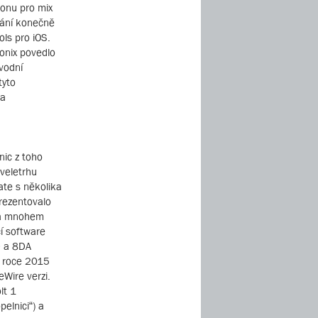
lonu pro mix
ování konečně
ols pro iOS.
onix povedlo
ůvodní
tyto
 a
nic z toho
 veletrhu
ate s několika
prezentovalo
í a mnohem
í software
D a 8DA
 v roce 2015
Wire verzi.
lt 1
elnici“) a