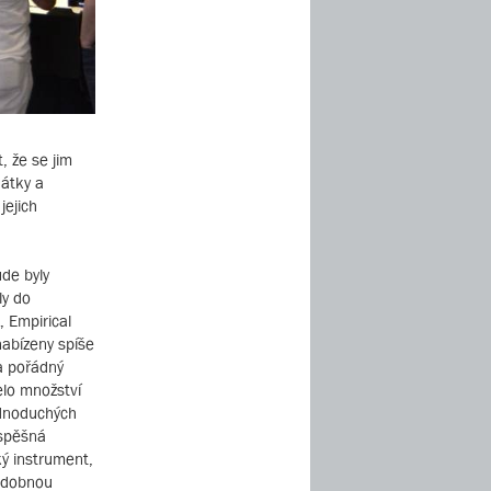
, že se jim
hátky a
jejich
de byly
ly do
 Empirical
nabízeny spíše
 a pořádný
želo množství
ednoduchých
úspěšná
ký instrument,
podobnou