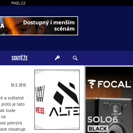
PIXEL.CZ
SOUTĚŽE
19. 5. 2015
vé a světelné
proto je tato
 jak bude
ž na
esse pokrývá
 zase obsahuje