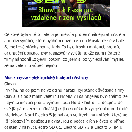
Celkově byla v této hale příjemnější a profesionálnější atmosféra
a mnozí výrobci, které bychom dříve našli na Musikmesse v hale
5, měli své stánky pouze tady. To bylo trošku matoucí, protože
orientační aplikace byly realizovány zvlášť, takže jsem některé
firmy náhodně „objevil“ potom, co jsem si po vyhledávání myslel,
že na veletrhu vůbec nejsou.
Musikmesse - elektronické hudební nástroje
Clavia
Prvním, na co jsem na veletrhu narazil, byl stánek švédské firmy
Clavia. Už po zimním veletrhu NAMM v Los Angeles bylo známo, že
největší inovací prošla výrobní řada Nord Electro. Ta dospěla do
své již páté verze a přináší (jak jinak) několik vylepšení oproti řadě
předchozí. Nord Electro 5 je nabízen ve třech variantách, které se
liší především použitou klaviaturou a počet jejích kláves je přímo
otištěn v názvu: Electro 5D 61, Electro 5D 73 a Electro 5 HP. U