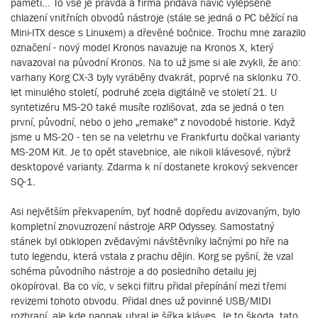
paměti... To vše je pravda a firma přidává navíc vylepšené
chlazení vnitřních obvodů nástroje (stále se jedná o PC běžící na
Mini-ITX desce s Linuxem) a dřevěné bočnice. Trochu mne zarazilo
označení - nový model Kronos navazuje na Kronos X, který
navazoval na původní Kronos. Na to už jsme si ale zvykli, že ano:
varhany Korg CX-3 byly vyráběny dvakrát, poprvé na sklonku 70.
let minulého století, podruhé zcela digitálně ve století 21. U
syntetizéru MS-20 také musíte rozlišovat, zda se jedná o ten
první, původní, nebo o jeho „remake“ z novodobé historie. Když
jsme u MS-20 - ten se na veletrhu ve Frankfurtu dočkal varianty
MS-20M Kit. Je to opět stavebnice, ale nikoli klávesové, nýbrž
desktopové varianty. Zdarma k ní dostanete krokový sekvencer
SQ-1.
Asi největším překvapením, byť hodně dopředu avizovaným, bylo
kompletní znovuzrození nástroje ARP Odyssey. Samostatný
stánek byl obklopen zvědavými návštěvníky lačnými po hře na
tuto legendu, která vstala z prachu dějin. Korg se pyšní, že vzal
schéma původního nástroje a do posledního detailu jej
okopíroval. Ba co víc, v sekci filtru přidal přepínání mezi třemi
revizemi tohoto obvodu. Přidal dnes už povinné USB/MIDI
rozhraní, ale kde naopak ubral je šířka kláves. Je to škoda, tato