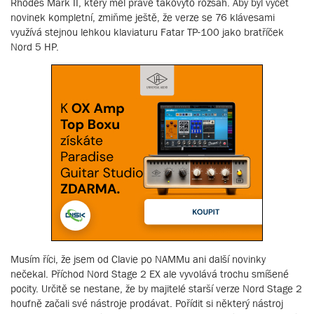
Rhodes Mark II, který měl právě takovýto rozsah. Aby byl výčet
novinek kompletní, zmiňme ještě, že verze se 76 klávesami
využívá stejnou lehkou klaviaturu Fatar TP-100 jako bratříček
Nord 5 HP.
Musím říci, že jsem od Clavie po NAMMu ani další novinky
nečekal. Příchod Nord Stage 2 EX ale vyvolává trochu smíšené
pocity. Určitě se nestane, že by majitelé starší verze Nord Stage 2
houfně začali své nástroje prodávat. Pořídit si některý nástroj