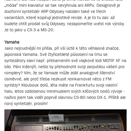
„móda“ mini klaviatur se tak nevyhnula ani ARPu. Designově je
duofonní syntetizér ARP Odyssey nabízen také ve třech
variantách, které kopírují jednotlivé revize. A je to tu zas: až
budete chtít prodat svůj Odyssey, nezapomeňte uvést rok výroby.
Je to jako u CX-3 a MS-20.
Yamaha
Jako nejnudnější mi přišla, při vší úctě k této věhlasné značce,
japonská Yamaha. Své čtyřicetileté působení na trhu se
syntezátory slaví např. přebarvením své vlajkové lodi MOTIF XF na
bílo. Páni inženýři, nešlo by přehodnotit svoji zarputilou vášeň pro
romplery? Vím, že se Yamaze může zdát analogové šílenství
úsměvné, ale proč třeba nezkusit reinkarnovat něco z FM
syntézy? Kloubouk dolů, léta máte na Frankfurtu svoji vlastní
halu, letos ozdobenou minimuzeem svých klíčových bodů vývoje -
naživo jsem tak viděl poprvé slavnou CS-80 nebo DX-1. Příště ale
nový syntetizér, prosím!