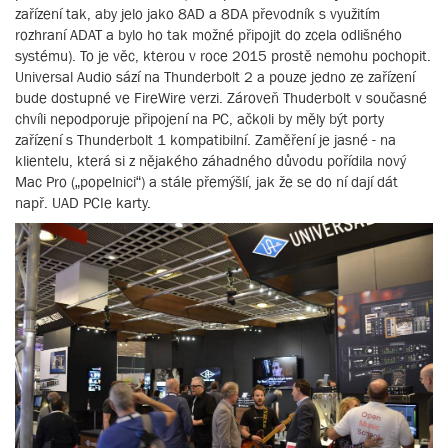
zařízení tak, aby jelo jako 8AD a 8DA převodník s využitím
rozhraní ADAT a bylo ho tak možné připojit do zcela odlišného
systému). To je věc, kterou v roce 2015 prostě nemohu pochopit.
Universal Audio sází na Thunderbolt 2 a pouze jedno ze zařízení
bude dostupné ve FireWire verzi. Zároveň Thuderbolt v současné
chvíli nepodporuje připojení na PC, ačkoli by měly být porty
zařízení s Thunderbolt 1 kompatibilní. Zaměření je jasné - na
klientelu, která si z nějakého záhadného důvodu pořídila nový
Mac Pro („popelnici“) a stále přemýšlí, jak že se do ní dají dát
např. UAD PCIe karty.