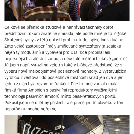
Celkově se přehlídka studiové a nahrávací techniky oproti
předchozím rokům znatelně smrskla, ale podle mne je to logické.
Skutečný byznys v této oblasti probíhá jinde, spíše individuálně.
Zato velké zastoupení měly zmiňované syntezátory (a zdaleka
nejen ty modulární) a vybavení pro DJs, kde probíhal asi
nejdrsnější hlasitostní souboj a neustálé měřění hlukové „policie“.
Já jsem např. vyrazil na veletrh také v bláhové představě, že si
vyberu nové maloobjemové poslechové monitory. Z vystavujících
výrobců investovali do poslechové místnosti snad jen dva a jen
jedna z nich byla rozumně funkční. Přesto mne zaujala malá
finská firma Amphion s pasivními reproduktory využívajícími
technologii pasivních emitorů místo bass-reflexových portů.
Pokusil jsem se o letmý poslech, ale přece jen to člověku v tom
nepořádku mnoho neřekne.