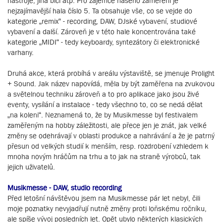
nástroje, jiná bicí atp. Pro zájemce našeho zaměření je
nejzajímavější hala číslo 5. Ta obsahuje vše, co se vejde do
kategorie „remix“ - recording, DAW, DJské vybavení, studiové
vybavení a další. Zároveň je v této hale koncentrována také
kategorie „MIDI“ - tedy keyboardy, syntezátory či elektronické
varhany.
Druhá akce, která probíhá v areálu výstaviště, se jmenuje Prolight
+ Sound. Jak název napovídá, měla by být zaměřena na zvukovou
a světelnou techniku zároveň a to pro aplikace jako jsou živé
eventy, vysílání a instalace - tedy všechno to, co se nedá dělat
„na koleni“. Neznamená to, že by Musikmesse byl festivalem
zaměřeným na hobby záležitosti, ale přece jen je znát, jak velké
změny se odehrávají v oblasti produkce a nahrávání a že je patrný
přesun od velkých studií k menším, resp. rozdrobení vzhledem k
mnoha novým hráčům na trhu a to jak na straně výrobců, tak
jejich uživatelů.
Musikmesse - DAW, studio recording
Před letošní návštěvou jsem na Musikmesse pár let nebyl, čili
moje poznatky nevyjadřují nutně změny proti loňskému ročníku,
ale spíše vývoj posledních let. Opět ubylo některých klasických