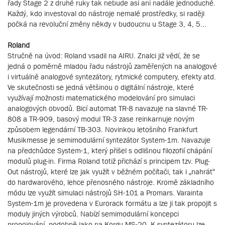
řady Stage 2 z druhé ruky tak nebude asi ani nadále jednoduché.
Každý, kdo investoval do nástroje nemalé prostředky, si raději
počká na revoluční změny někdy v budoucnu u Stage 3, 4, 5...
Roland
Stručně na úvod: Roland vsadil na AIRU. Znalci již vědí, že se
jedná o poměrně mladou řadu nástrojů zaměřených na analogové
i virtuálně analogové syntezátory, rytmické computery, efekty atd.
Ve skutečnosti se jedná většinou o digitální nástroje, které
využívají možnosti matematického modelování pro simulaci
analogových obvodů. Bicí automat TR-8 navazuje na slavné TR-
808 a TR-909, basový modul TR-3 zase reinkarnuje novým
způsobem legendární TB-303. Novinkou letošního Frankfurt
Musikmesse je semimodulární syntezátor System-1m. Navazuje
na předchůdce System-1, který přišel s odlišnou filozofií chápání
modulů plug-in. Firma Roland totiž přichází s principem tzv. Plug-
Out nástrojů, které lze jak využít v běžném počítači, tak i „nahrát“
do hardwarového, lehce přenosného nástroje. Kromě základního
módu lze využít simulaci nástrojů SH-101 a Promars. Varainta
System-1m je provedena v Eurorack formátu a lze ji tak propojit s
moduly jiných výrobců. Nabízí semimodulární koncepci
propojování, podobně jako na Korgu MS-20. K syntezátoru lze