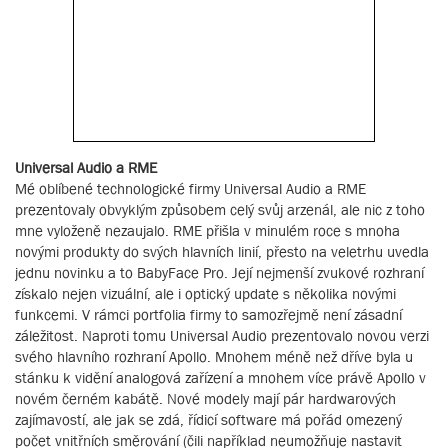
Universal Audio a RME
Mé oblíbené technologické firmy Universal Audio a RME
prezentovaly obvyklým způsobem celý svůj arzenál, ale nic z toho
mne vyloženě nezaujalo. RME přišla v minulém roce s mnoha
novými produkty do svých hlavních linií, přesto na veletrhu uvedla
jednu novinku a to BabyFace Pro. Její nejmenší zvukové rozhraní
získalo nejen vizuální, ale i optický update s několika novými
funkcemi. V rámci portfolia firmy to samozřejmě není zásadní
záležitost. Naproti tomu Universal Audio prezentovalo novou verzi
svého hlavního rozhraní Apollo. Mnohem méně než dříve byla u
stánku k vidění analogová zařízení a mnohem více právě Apollo v
novém černém kabátě. Nové modely mají pár hardwarových
zajímavostí, ale jak se zdá, řídicí software má pořád omezený
počet vnitřních směrování (čili například neumožňuje nastavit