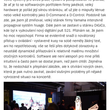
že ať je to se softwarovým portfoliem firmy jakékoli, velký
hardware je pořád její silnou stránkou, ať už jde o mixpulty Venue
nebo velké kontroléry jako D-Command a D-Control. Podobně tak
zde, jak jsem již zmiňoval, velký stánek firmy Yamaha intenzivně
propagoval systém Nuage. Dále jsem se zastavil u stánku DiGiCo,
kde byl k vyzkoušení nový digitální pult S21. Přiznám se, že jsem
ho moc nepochopil. Firma se evidentně snaží o novátorský
přístup v ovládání - vystavené kusy na sobě neměly žádný text,
ani ho nepotřebovaly, vše se řeší přes dotykové obrazovky a
neustálé dynamické přiřazování k relativně malému množství
otočných kontrolérů. Software ale není alespoň pro mne příliš
intuitivní a často jsem se dostal jinam, než jsem chtěl. Zejména
to, že nedochází k přepínání záložek, ale k otvírání nových oken,
která je pak nutno zavírat, zavání slušnými problémy při nějaké
vyhrocené situaci na koncertě.