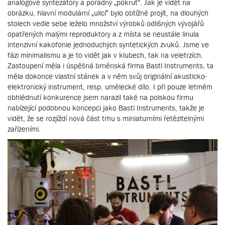
analogové syntezátory a pořádný „pokrut“. Jak je vidět na
obrázku, hlavní modulární „ulicí“ bylo obtížné projít, na dlouhých
stolech vedle sebe leželo množství výrobků odlišných vývojářů
opatřených malými reproduktory a z místa se neustále linula
intenzivní kakofonie jednoduchých syntetických zvuků. Jsme ve
fázi minimalismu a je to vidět jak v klubech, tak na veletrzích.
Zastoupení měla i úspěšná brněnská firma Bastl Instruments, ta
měla dokonce vlastní stánek a v něm svůj originální akusticko-
elektronický instrument, resp. umělecké dílo. I při pouze letmém
obhlédnutí konkurence jsem narazil také na polskou firmu
nabízející podobnou koncepci jako Bastl Instruments, takže je
vidět, že se rozjíždí nová část trhu s miniaturními řetězitelnými
zařízeními.