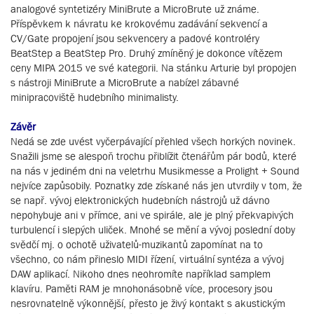
analogové syntetizéry MiniBrute a MicroBrute už známe.
Příspěvkem k návratu ke krokovému zadávání sekvencí a
CV/Gate propojení jsou sekvencery a padové kontroléry
BeatStep a BeatStep Pro. Druhý zmíněný je dokonce vítězem
ceny MIPA 2015 ve své kategorii. Na stánku Arturie byl propojen
s nástroji MiniBrute a MicroBrute a nabízel zábavné
minipracoviště hudebního minimalisty.
Závěr
Nedá se zde uvést vyčerpávající přehled všech horkých novinek.
Snažili jsme se alespoň trochu přiblížit čtenářům pár bodů, které
na nás v jediném dni na veletrhu Musikmesse a Prolight + Sound
nejvíce zapůsobily. Poznatky zde získané nás jen utvrdily v tom, že
se např. vývoj elektronických hudebních nástrojů už dávno
nepohybuje ani v přímce, ani ve spirále, ale je plný překvapivých
turbulencí i slepých uliček. Mnohé se mění a vývoj poslední doby
svědčí mj. o ochotě uživatelů-muzikantů zapomínat na to
všechno, co nám přineslo MIDI řízení, virtuální syntéza a vývoj
DAW aplikací. Nikoho dnes neohromíte například samplem
klavíru. Paměti RAM je mnohonásobně více, procesory jsou
nesrovnatelně výkonnější, přesto je živý kontakt s akustickým