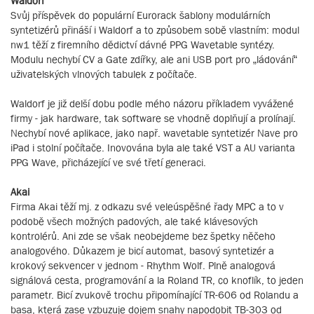
Waldorf
Svůj příspěvek do populární Eurorack šablony modulárních
syntetizérů přináší i Waldorf a to způsobem sobě vlastním: modul
nw1 těží z firemního dědictví dávné PPG Wavetable syntézy.
Modulu nechybí CV a Gate zdířky, ale ani USB port pro „ládování“
uživatelských vlnových tabulek z počítače.
Waldorf je již delší dobu podle mého názoru příkladem vyvážené
firmy - jak hardware, tak software se vhodně doplňují a prolínají.
Nechybí nové aplikace, jako např. wavetable syntetizér Nave pro
iPad i stolní počítače. Inovována byla ale také VST a AU varianta
PPG Wave, přicházející ve své třetí generaci.
Akai
Firma Akai těží mj. z odkazu své veleúspěšné řady MPC a to v
podobě všech možných padových, ale také klávesových
kontrolérů. Ani zde se však neobejdeme bez špetky něčeho
analogového. Důkazem je bicí automat, basový syntetizér a
krokový sekvencer v jednom - Rhythm Wolf. Plně analogová
signálová cesta, programování a la Roland TR, co knoflík, to jeden
parametr. Bicí zvukově trochu připomínající TR-606 od Rolandu a
basa, která zase vzbuzuje dojem snahy napodobit TB-303 od