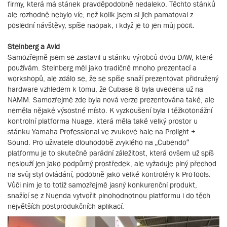
firmy, která má stánek pravděpodobně nedaleko. Těchto stánků
ale rozhodně nebylo víc, než kolik jsem si jich pamatoval z
poslední návštěvy, spíše naopak, i když je to jen můj pocit.
Steinberg a Avid
Samozřejmě jsem se zastavil u stánku výrobců dvou DAW, které
používám. Steinberg měl jako tradičně mnoho prezentací a
workshopů, ale zdálo se, že se spíše snaží prezentovat přidružený
hardware vzhledem k tomu, že Cubase 8 byla uvedena už na
NAMM. Samozřejmě zde byla nová verze prezentována také, ale
neměla nějaké výsostné místo. K vyzkoušení byla i těžkotonážní
kontrolní platforma Nuage, která měla také velký prostor u
stánku Yamaha Professional ve zvukové hale na Prolight +
Sound. Pro uživatele dlouhodobě zvyklého na „Cubendo“
platformu je to skutečně parádní záležitost, která ovšem už spíš
neslouží jen jako podpůrný prostředek, ale vyžaduje plný přechod
na svůj styl ovládání, podobně jako velké kontroléry k ProTools.
Vůči nim je to totiž samozřejmě jasný konkurenční produkt,
snažící se z Nuenda vytvořit plnohodnotnou platformu i do těch
největších postprodukčních aplikací.