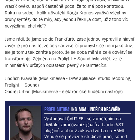
vrací člověku aspoň částečně pocit, že to má pod kontrolou.
Ruku na srdce - kolik uživatelů Korgu Kronos využívá všechny
druhy syntézy do té míry, aby jednou řekli „a dost, už z toho víc
nevyždímu, chci víc“?
Jsme rádi, že jsme se do Frankfurtu zase jednou vypravili a hlavní
závěr je pro nás to, že celý související průmysl sice není jako dřív,
ale je tomu tak zkrátka proto, že se doba mění a celé odvětví se
transformuje. Zejména na Prolight + Sound bylo vidět, že je
minimálně v určitých oblastech pevný v kramflecích.
Jindřich Kravařík (Musikmesse - DAW aplikace, studio recording,
Prolight + Sound)
Ondřej Urban (Musikmesse - elektronické hudební nástroje)
PROFIL AUTORA:
Ing. MgA. Jindřich Kravařík
Vystudoval ČVUT FEL se zaměřením na
digitální zpracování signálů a tvorbu VST
plug-inů a obor Zvuková tvorba na HAMU.
Věnuje se převážně studiové práci, sound