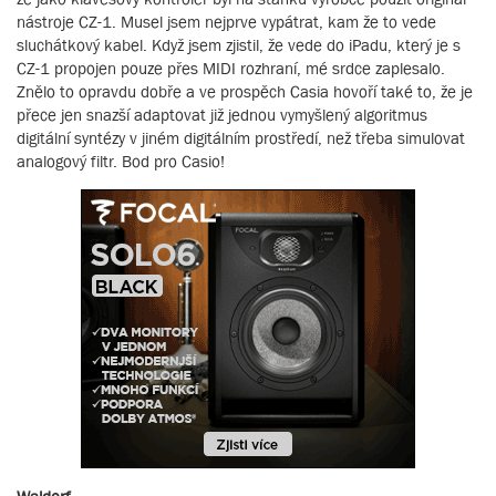
nástroje CZ-1. Musel jsem nejprve vypátrat, kam že to vede
sluchátkový kabel. Když jsem zjistil, že vede do iPadu, který je s
CZ-1 propojen pouze přes MIDI rozhraní, mé srdce zaplesalo.
Znělo to opravdu dobře a ve prospěch Casia hovoří také to, že je
přece jen snazší adaptovat již jednou vymyšlený algoritmus
digitální syntézy v jiném digitálním prostředí, než třeba simulovat
analogový filtr. Bod pro Casio!