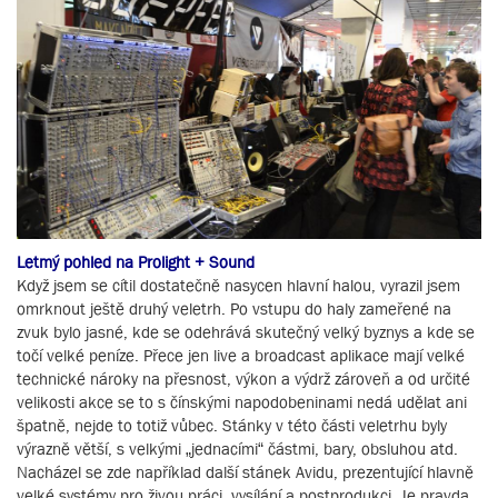
Letmý pohled na Prolight + Sound
Když jsem se cítil dostatečně nasycen hlavní halou, vyrazil jsem
omrknout ještě druhý veletrh. Po vstupu do haly zameřené na
zvuk bylo jasné, kde se odehrává skutečný velký byznys a kde se
točí velké peníze. Přece jen live a broadcast aplikace mají velké
technické nároky na přesnost, výkon a výdrž zároveň a od určité
velikosti akce se to s čínskými napodobeninami nedá udělat ani
špatně, nejde to totiž vůbec. Stánky v této části veletrhu byly
výrazně větší, s velkými „jednacími“ částmi, bary, obsluhou atd.
Nacházel se zde například další stánek Avidu, prezentující hlavně
velké systémy pro živou práci, vysílání a postprodukci. Je pravda,