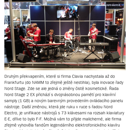
Druhým překvapením, které si firma Clavia nachystala až do
Frankfurtu (do NAMM to zřejmě ještě nestihla), byla inovace řady
Nord Stage. Zde se ale jedná o změny čistě kosmetické. Řada
Nord Stage 2 EX přichází s dvojnásobnou pamětí pro klavírní
samply (1 GB) a novým barevným provedením ovládacího panelu
nástroje. Další změnou, která jde ruku v ruce s řadou Nord
Electro, je unifikace nástrojů s 73 klávesami na rozsah klaviatury
E-E, dříve to bylo F-F. Možná vám to přijde malicherné, ale firma
zřejmě vyhověla fandům legendárního elektrofonického klavíru