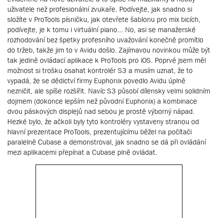
uživatele než profesionální zvukaře. Podívejte, jak snadno si
složíte v ProTools písničku, jak otevřete šablonu pro mix bicích,
podívejte, je k tomu i virtuální piano... No, asi se manažerské
rozhodování bez špetky profesního uvažování konečně promítlo
do tržeb, takže jim to v Avidu došlo. Zajímavou novinkou může být
tak jedině ovládací aplikace k ProTools pro iOS. Poprvé jsem měl
možnost si trošku osahat kontrolér S3 a musím uznat, že to
vypadá, že se dědictví firmy Euphonix povedlo Avidu úplně
nezničit, ale spíše rozšířit. Navíc S3 působí dílensky velmi solidním
dojmem (dokonce lepším než původní Euphonix) a kombinace
dvou páskových displejů nad sebou je prostě výborný nápad.
Hezké bylo, že ačkoli byly tyto kontroléry vystaveny stranou od
hlavní prezentace ProTools, prezentujícímu běžel na počítači
paralelně Cubase a demonstroval, jak snadno se dá při ovládání
mezi aplikacemi přepínat a Cubase plně ovládat.