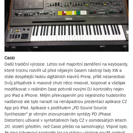
Casio
Další tradiční výrobce. Letos své majoritní zaměření na keyboardy,
které trochu rozvířil už před nějakým časem nástroji řady XW a
stále dospělejší řadou digitálních klavírů Privia, příliš nezanedbal.
Svůj příspěvek k masové chuti něco mixovat, loopovat a všelijak
modifikovat v reálném čase potvrdil novými DJ kontroléry nejen
pro iPad a iPhone. Milým překvapením pro nejednoho hudebního
nadšence ale bylo narazit na nenápadnou prezentaci aplikace CZ
App pro iPad. Aplikace s podtitulem „PD Sound Source
Synthesizer“ je věrným znovuzrozením syntézy PD (Phase
Distortion) užívané v syntetizérech řady CZ v osmdesátých letech
20. století (předtím, než Casio přešlo na samohrajky). Vtipné bylo,
že jako klávesový kontrolér byl na stánku výrobce použit originál