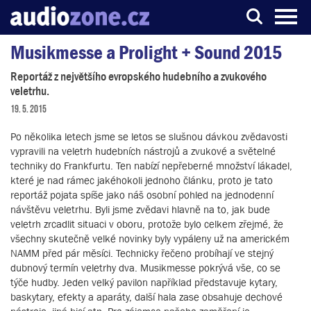
Musikmesse a Prolight + Sound 2015
Server o digitálním zpracování zvuku
Reportáž z největšího evropského hudebního a zvukového
veletrhu.
19. 5. 2015
Po několika letech jsme se letos se slušnou dávkou zvědavosti
vypravili na veletrh hudebních nástrojů a zvukové a světelné
techniky do Frankfurtu. Ten nabízí nepřeberné množství lákadel,
které je nad rámec jakéhokoli jednoho článku, proto je tato
reportáž pojata spíše jako náš osobní pohled na jednodenní
návštěvu veletrhu. Byli jsme zvědavi hlavně na to, jak bude
veletrh zrcadlit situaci v oboru, protože bylo celkem zřejmé, že
všechny skutečně velké novinky byly vypáleny už na americkém
NAMM před pár měsíci. Technicky řečeno probíhají ve stejný
dubnový termín veletrhy dva. Musikmesse pokrývá vše, co se
týče hudby. Jeden velký pavilon například představuje kytary,
baskytary, efekty a aparáty, další hala zase obsahuje dechové