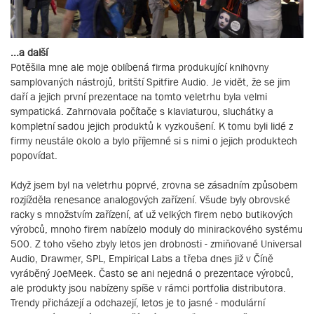
...a další
Potěšila mne ale moje oblíbená firma produkující knihovny
samplovaných nástrojů, britští Spitfire Audio. Je vidět, že se jim
daří a jejich první prezentace na tomto veletrhu byla velmi
sympatická. Zahrnovala počítače s klaviaturou, sluchátky a
kompletní sadou jejich produktů k vyzkoušení. K tomu byli lidé z
firmy neustále okolo a bylo příjemné si s nimi o jejich produktech
popovídat.
Když jsem byl na veletrhu poprvé, zrovna se zásadním způsobem
rozjížděla renesance analogových zařízení. Všude byly obrovské
racky s množstvím zařízení, ať už velkých firem nebo butikových
výrobců, mnoho firem nabízelo moduly do minirackového systému
500. Z toho všeho zbyly letos jen drobnosti - zmiňované Universal
Audio, Drawmer, SPL, Empirical Labs a třeba dnes již v Číně
vyráběný JoeMeek. Často se ani nejedná o prezentace výrobců,
ale produkty jsou nabízeny spíše v rámci portfolia distributora.
Trendy přicházejí a odchazejí, letos je to jasné - modulární