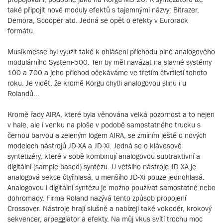
také připojit nové moduly efektů s tajemnými názvy: Bitrazer,
Demora, Scooper atd. Jedná se opět o efekty v Eurorack
formátu.
Musikmesse byl využit také k ohlášení příchodu plně analogového
modulárního System-500. Ten by měl navázat na slavné systémy
100 a 700 a jeho příchod očekáváme ve třetím čtvrtletí tohoto
roku. Je vidět, že kromě Korgu chytli analogovou slinu i u
Rolandů...
Kromě řady AIRA, které byla věnována velká pozornost a to nejen
v hale, ale i venku na ploše v podobě samostatného trucku s
černou barvou a zeleným logem AIRA, se zmíním ještě o nových
modelech nástrojů JD-XA a JD-Xi. Jedná se o klávesové
syntetizéry, které v sobě kombinují analogovou subtraktivní a
digitální (sample-based) syntézu. U většího nástroje JD-XA je
analogová sekce čtyřhlasá, u menšího JD-Xi pouze jednohlasá.
Analogovou i digitální syntézu je možno používat samostatně nebo
dohromady. Firma Roland nazývá tento způsob propojení
Crossover. Nástroje hrají slušně a nabízejí také vokodér, krokový
sekvencer, arpeggiator a efekty. Na můj vkus svítí trochu moc