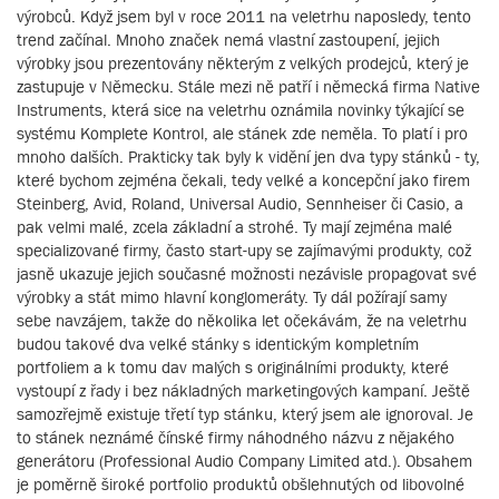
výrobců. Když jsem byl v roce 2011 na veletrhu naposledy, tento
trend začínal. Mnoho značek nemá vlastní zastoupení, jejich
výrobky jsou prezentovány některým z velkých prodejců, který je
zastupuje v Německu. Stále mezi ně patří i německá firma Native
Instruments, která sice na veletrhu oznámila novinky týkající se
systému Komplete Kontrol, ale stánek zde neměla. To platí i pro
mnoho dalších. Prakticky tak byly k vidění jen dva typy stánků - ty,
které bychom zejména čekali, tedy velké a koncepční jako firem
Steinberg, Avid, Roland, Universal Audio, Sennheiser či Casio, a
pak velmi malé, zcela základní a strohé. Ty mají zejména malé
specializované firmy, často start-upy se zajímavými produkty, což
jasně ukazuje jejich současné možnosti nezávisle propagovat své
výrobky a stát mimo hlavní konglomeráty. Ty dál požírají samy
sebe navzájem, takže do několika let očekávám, že na veletrhu
budou takové dva velké stánky s identickým kompletním
portfoliem a k tomu dav malých s originálními produkty, které
vystoupí z řady i bez nákladných marketingových kampaní. Ještě
samozřejmě existuje třetí typ stánku, který jsem ale ignoroval. Je
to stánek neznámé čínské firmy náhodného názvu z nějakého
generátoru (Professional Audio Company Limited atd.). Obsahem
je poměrně široké portfolio produktů obšlehnutých od libovolné