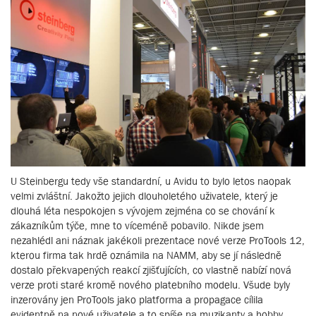
U Steinbergu tedy vše standardní, u Avidu to bylo letos naopak
velmi zvláštní. Jakožto jejich dlouholetého uživatele, který je
dlouhá léta nespokojen s vývojem zejména co se chování k
zákazníkům týče, mne to víceméně pobavilo. Nikde jsem
nezahlédl ani náznak jakékoli prezentace nové verze ProTools 12,
kterou firma tak hrdě oznámila na NAMM, aby se jí následně
dostalo překvapených reakcí zjišťujících, co vlastně nabízí nová
verze proti staré kromě nového platebního modelu. Všude byly
inzerovány jen ProTools jako platforma a propagace cílila
evidentně na nové uživatele a to spíše na muzikanty a hobby