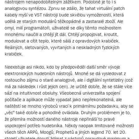
nástrojem nenapodobitelným zážitkem. Podobné je to i s
analogovou syntézou. Zprvu se zdálo, že tahat virtuální patch
kabely myší ve VST nástroji bude skvělou vymožeností, která
udělá ze starých modulárů těžkopádné a zastaralé zboží. Ale
omyl, milí programátoři, uživatelé se díky těmto možnostem
mnohému naučili a chtějí jít dál. Chtějí propojovat, kroutit,
modulovat a cítit teplo, které sálá z opravdových krabiček.
Reálných, sletovaných, vyvrtaných a neskladných fyzických
krabiček.
Neexistuje asi nikdo, kdo by předpověděl další směr vývoje
elektronických hudebních nástrojů. Mnohé se dá vysledovat z
rostoucího zájmu o staré analogové, ale i digitální syntetizéry (což
má za následek i růst jejich cen). Je určitě dobře, že se stále více
sází na intuitivnost obsluhy. Všeobecná univerzalita spojení
počítače a aplikace může vypadat jako nepřekonatelná, ale
naštěstí se mnoho výrobců vrací k primárnímu požadavku, aby se
„věc“ také dobře a pohodlně ovládala. Druhým problémem je to,
že přemíra možností daného nástroje nepřináší to pravé
uspokojení potřeb hudebníka. Někdy naopak limitované možnosti
všech těch ARPů, Moogů, Prophetů a jiných legend 70. let 20.
století uživatele donutí ždímat z nástrojů opravdové maximum a