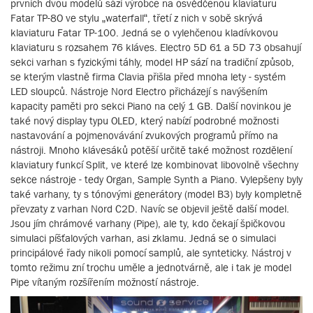
prvních dvou modelů sází výrobce na osvědčenou klaviaturu
Fatar TP-8O ve stylu „waterfall“, třetí z nich v sobě skrývá
klaviaturu Fatar TP-100. Jedná se o vylehčenou kladívkovou
klaviaturu s rozsahem 76 kláves. Electro 5D 61 a 5D 73 obsahují
sekci varhan s fyzickými táhly, model HP sází na tradiční způsob,
se kterým vlastně firma Clavia přišla před mnoha lety - systém
LED sloupců. Nástroje Nord Electro přicházejí s navýšením
kapacity paměti pro sekci Piano na celý 1 GB. Další novinkou je
také nový display typu OLED, který nabízí podrobné možnosti
nastavování a pojmenovávání zvukových programů přímo na
nástroji. Mnoho klávesáků potěší určitě také možnost rozdělení
klaviatury funkcí Split, ve které lze kombinovat libovolně všechny
sekce nástroje - tedy Organ, Sample Synth a Piano. Vylepšeny byly
také varhany, ty s tónovými generátory (model B3) byly kompletně
převzaty z varhan Nord C2D. Navíc se objevil ještě další model.
Jsou jím chrámové varhany (Pipe), ale ty, kdo čekají špičkovou
simulaci píšťalových varhan, asi zklamu. Jedná se o simulaci
principálové řady nikoli pomocí samplů, ale synteticky. Nástroj v
tomto režimu zní trochu uměle a jednotvárně, ale i tak je model
Pipe vítaným rozšířením možností nástroje.