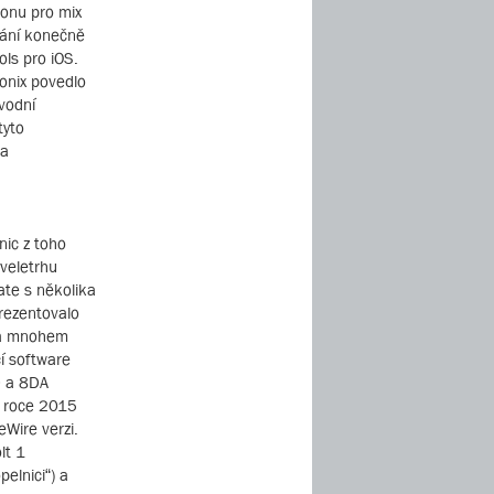
lonu pro mix
ování konečně
ols pro iOS.
onix povedlo
ůvodní
tyto
 a
nic z toho
 veletrhu
ate s několika
prezentovalo
í a mnohem
í software
D a 8DA
 v roce 2015
Wire verzi.
lt 1
elnici“) a