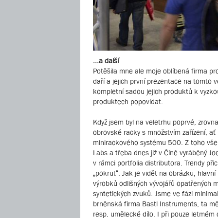
...a další
Potěšila mne ale moje oblíbená firma prod
daří a jejich první prezentace na tomto 
kompletní sadou jejich produktů k vyzkouš
produktech popovídat.
Když jsem byl na veletrhu poprvé, zrovn
obrovské racky s množstvím zařízení, ať
minirackového systému 500. Z toho všeho
Labs a třeba dnes již v Číně vyráběný J
v rámci portfolia distributora. Trendy př
„pokrut“. Jak je vidět na obrázku, hlavní
výrobků odlišných vývojářů opatřených m
syntetických zvuků. Jsme ve fázi minimal
brněnská firma Bastl Instruments, ta měl
resp. umělecké dílo. I při pouze letmém