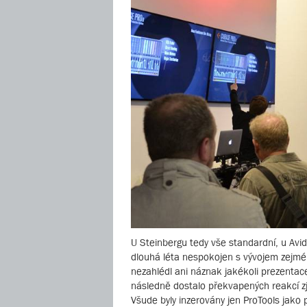
U Steinbergu tedy vše standardní, u Avidu
dlouhá léta nespokojen s vývojem zejmé
nezahlédl ani náznak jakékoli prezentac
následně dostalo překvapených reakcí zji
Všude byly inzerovány jen ProTools jako 