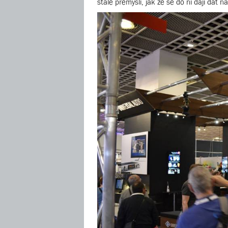
stále přemýšlí, jak že se do ní dají dát n