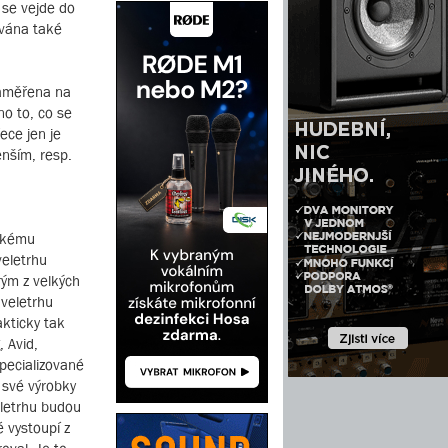
 se vejde do
ována také
zaměřena na
no to, co se
ece jen je
enším, resp.
ňskému
veletrhu
rým z velkých
 veletrhu
akticky tak
, Avid,
specializované
 své výrobky
eletrhu budou
 vystoupí z