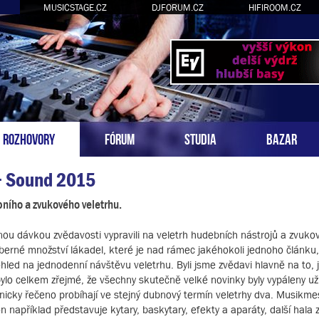
MUSICSTAGE.CZ
DJFORUM.CZ
HIFIROOM.CZ
ROZHOVORY
FÓRUM
STUDIA
BAZAR
+ Sound 2015
ního a zvukového veletrhu.
šnou dávkou zvědavosti vypravili na veletrh hudebních nástrojů a zvuko
berné množství lákadel, které je nad rámec jakéhokoli jednoho článku, 
hled na jednodenní návštěvu veletrhu. Byli jsme zvědavi hlavně na to,
e bylo celkem zřejmé, že všechny skutečně velké novinky byly vypáleny u
cky řečeno probíhají ve stejný dubnový termín veletrhy dva. Musikm
on například představuje kytary, baskytary, efekty a aparáty, další hala