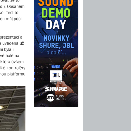
oval. Je to
td.). Obsahem
ko. Těchto
jen můj pocit.
prezentací a
la uvedena už
 byla i
ové hale na
, která ovšem
lké kontroléry
tnou platformu