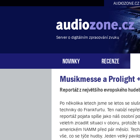
AUDIOZONE.CZ
Server o digitálním zpracování zvuku
NOVINKY
RECENZE
Musikmesse a Prolight 
Reportáž z největšího evropského hudeb
Po několika letech jsme se letos se slu
techniky do Frankfurtu. Ten nabízí nepře
reportáž pojata spíše jako náš osobní po
veletrh zrcadlit situaci v oboru, protož
americkém NAMM před pár měsíci. Techni
vše, co se týče hudby. Jeden velký pavil