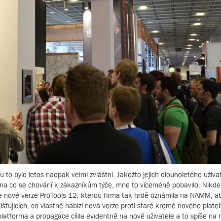
 to bylo letos naopak velmi zvláštní. Jakožto jejich dlouholetého uživat
na co se chování k zákazníkům týče, mne to víceméně pobavilo. Nikde
e nové verze ProTools 12, kterou firma tak hrdě oznámila na NAMM, aby
šťujících, co vlastně nabízí nová verze proti staré kromě nového plat
platforma a propagace cílila evidentně na nové uživatele a to spíše na