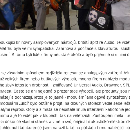
ukující knihovny samplovaných nástrojů, britští Spitfire Audio. Je vidět
veletrhu byla velmi sympatická. Zahrnovala počítače s klaviaturou, sluc
ení. K tomu byli lidé z firmy neustále okolo a bylo příjemné si s nimi o 
a se zásadním způsobem rozjížděla renesance analogových zařízení. Všu
 už velkých firem nebo butikových výrobců, mnoho firem nabízelo modu
 zbyly letos jen drobnosti - zmiňované Universal Audio, Drawmer, SPL,
oeMeek. Často se ani nejedná o prezentace výrobců, ale produkty jsou 
icházejí a odchazejí, letos je to jasné - modulární analogové syntezátory
 modulární „ulicí“ bylo obtížné projít, na dlouhých stolech vedle sebe le
alými reproduktory a z místa se neustále linula intenzivní kakofonie j
ismu a je to vidět jak v klubech, tak na veletrzích. Zastoupení měla i 
a dokonce vlastní stánek a v něm svůj originální akusticko-elektronic
 obhlédnutí konkurence jsem narazil také na polskou firmu nabízející 