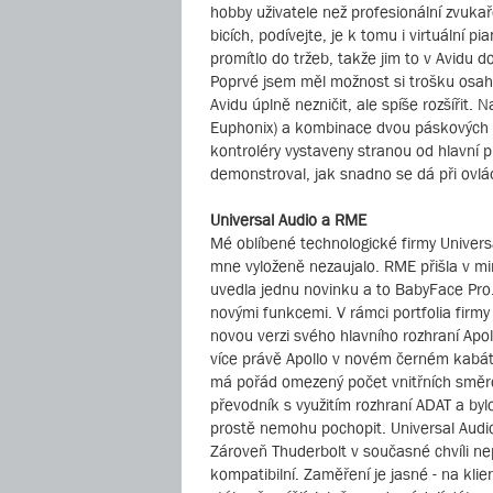
hobby uživatele než profesionální zvukaře
bicích, podívejte, je k tomu i virtuální
promítlo do tržeb, takže jim to v Avidu 
Poprvé jsem měl možnost si trošku osaha
Avidu úplně nezničit, ale spíše rozšířit
Euphonix) a kombinace dvou páskových di
kontroléry vystaveny stranou od hlavní p
demonstroval, jak snadno se dá při ovlá
Universal Audio a RME
Mé oblíbené technologické firmy Univers
mne vyloženě nezaujalo. RME přišla v mi
uvedla jednu novinku a to BabyFace Pro. 
novými funkcemi. V rámci portfolia firmy
novou verzi svého hlavního rozhraní Ap
více právě Apollo v novém černém kabátě
má pořád omezený počet vnitřních směrov
převodník s využitím rozhraní ADAT a byl
prostě nemohu pochopit. Universal Audio
Zároveň Thuderbolt v současné chvíli nep
kompatibilní. Zaměření je jasné - na kli