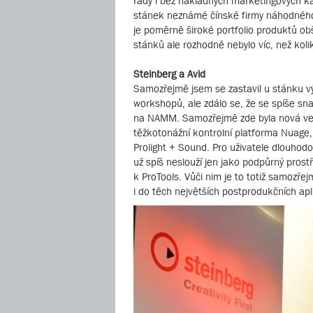
řady i bez nákladných marketingových kam
stánek neznámé čínské firmy náhodného
je poměrně široké portfolio produktů o
stánků ale rozhodně nebylo víc, než kolik
Steinberg a Avid
Samozřejmě jsem se zastavil u stánku v
workshopů, ale zdálo se, že se spíše s
na NAMM. Samozřejmě zde byla nová verz
těžkotonážní kontrolní platforma Nuage,
Prolight + Sound. Pro uživatele dlouhod
už spíš neslouží jen jako podpůrný prost
k ProTools. Vůči nim je to totiž samozř
i do těch největších postprodukčních apl