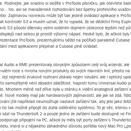
. Podívejte, jak snadno si složíte v ProTools písničku, jak otevřete šab
 piano... No, asi se manažerské rozhodování bez špetky profesního uvaž
došlo. Zajímavou novinkou může být tak jedině ovládací aplikace k ProTo
t kontrolér S3 a musím uznat, že to vypadá, že se dědictví firmy Euph
. Navíc S3 působí dílensky velmi solidním dojmem (dokonce lepším než p
splejů nad sebou je prostě výborný nápad. Hezké bylo, že ačkoli byly 
rezentace ProTools, prezentujícímu běžel na počítači paralelně Cubase
dání mezi aplikacemi přepínat a Cubase plně ovládat.
al Audio a RME prezentovaly obvyklým způsobem celý svůj arzenál, ale 
nulém roce s mnoha novými produkty do svých hlavních linií, přesto na
Její nejmenší zvukové rozhraní získalo nejen vizuální, ale i optický upd
 to samozřejmě není zásadní záležitost. Naproti tomu Universal Audio 
ollo. Mnohem méně než dříve byla u stánku k vidění analogová zařízen
. Nové modely mají pár hardwarových zajímavostí, ale jak se zdá, řídic
ání (čili například neumožňuje nastavit zařízení tak, aby jelo jako 8A
o ho tak možné připojit do zcela odlišného systému). To je věc, kterou
 sází na Thunderbolt 2 a pouze jedno ze zařízení bude dostupné ve Fire
odporuje připojení na PC, ačkoli by měly být porty zařízení s Thunderbo
entelu, která si z nějakého záhadného důvodu pořídila nový Mac Pro („pop