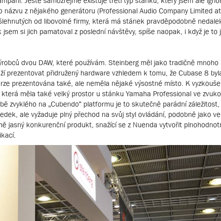
paní. Ještě samozřejmě existuje třetí typ stánku, který jsem ale ignor
 názvu z nějakého generátoru (Professional Audio Company Limited a
bšlehnutých od libovolné firmy, která má stánek pravděpodobně nedale
 jsem si jich pamatoval z poslední návštěvy, spíše naopak, i když je to 
ýrobců dvou DAW, které používám. Steinberg měl jako tradičně mnoho 
naží prezentovat přidružený hardware vzhledem k tomu, že Cubase 8 by
e prezentována také, ale neměla nějaké výsostné místo. K vyzkoušení
 která měla také velký prostor u stánku Yamaha Professional ve zvuk
obě zvyklého na „Cubendo“ platformu je to skutečně parádní záležitost
ředek, ale vyžaduje plný přechod na svůj styl ovládání, podobně jako ve
ejmě jasný konkurenční produkt, snažící se z Nuenda vytvořit plnohodno
ikací.