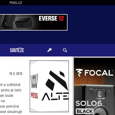
PIXEL.CZ
SOUTĚŽE
19. 5. 2015
vé a světelné
proto je tato
 jak bude
ž na
esse pokrývá
 zase obsahuje