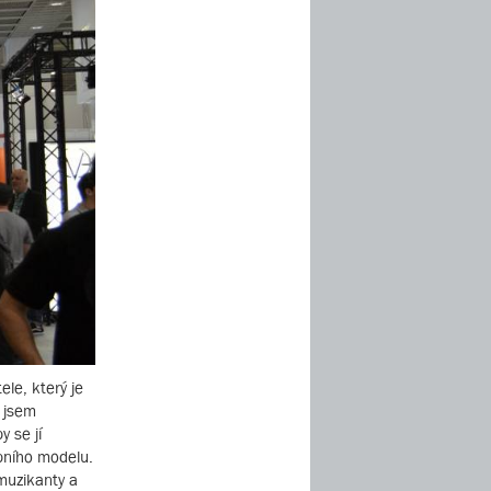
ele, který je
 jsem
 se jí
ebního modelu.
 muzikanty a