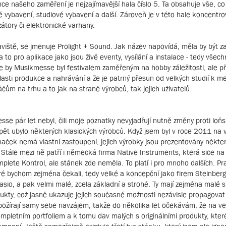
emce našeho zaměření je nejzajímavější hala číslo 5. Ta obsahuje vše, co
é vybavení, studiové vybavení a další. Zároveň je v této hale koncentr
átory či elektronické varhany.
aviště, se jmenuje Prolight + Sound. Jak název napovídá, měla by být 
o pro aplikace jako jsou živé eventy, vysílání a instalace - tedy všech
e by Musikmesse byl festivalem zaměřeným na hobby záležitosti, ale př
lasti produkce a nahrávání a že je patrný přesun od velkých studií k m
m na trhu a to jak na straně výrobců, tak jejich uživatelů.
se pár let nebyl, čili moje poznatky nevyjadřují nutně změny proti lo
 Opět ubylo některých klasických výrobců. Když jsem byl v roce 2011 na 
naček nemá vlastní zastoupení, jejich výrobky jsou prezentovány někte
Stále mezi ně patří i německá firma Native Instruments, která sice na
plete Kontrol, ale stánek zde neměla. To platí i pro mnoho dalších. Pr
teré bychom zejména čekali, tedy velké a koncepční jako firem Steinberg
asio, a pak velmi malé, zcela základní a strohé. Ty mají zejména malé 
dukty, což jasně ukazuje jejich současné možnosti nezávisle propagovat
 požírají samy sebe navzájem, takže do několika let očekávám, že na v
mpletním portfoliem a k tomu dav malých s originálními produkty, které