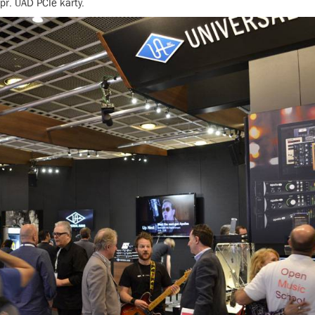
apř. UAD PCIe karty.