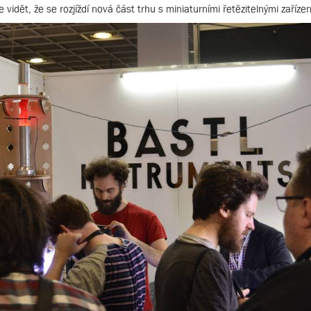
vidět, že se rozjíždí nová část trhu s miniaturními řetězitelnými zařízen