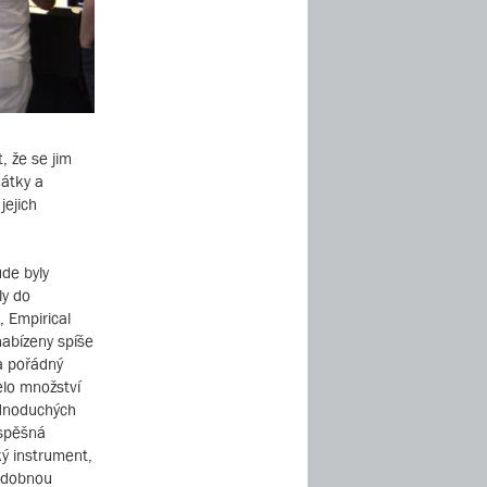
, že se jim
hátky a
jejich
de byly
ly do
 Empirical
nabízeny spíše
 a pořádný
želo množství
ednoduchých
úspěšná
ký instrument,
podobnou