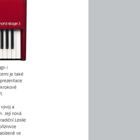
gn i
cemi je také
 prezentace
a krokové
í.
 vývoj a
. Její nová
radiční Leslie
příznivce
nabízené ve