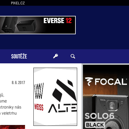
PIXEL.CZ
SOUTĚŽE
8. 6. 2017
jů,
jsme
ktroniky nás
m veletrhu