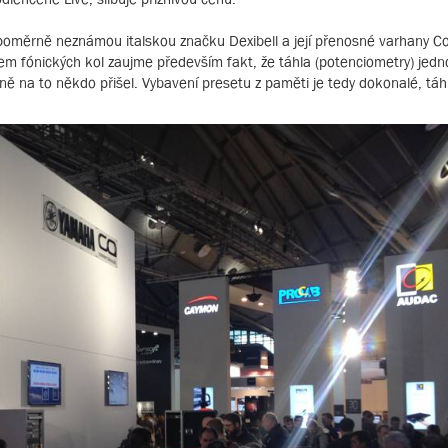
poměrně neznámou italskou značku Dexibell a její přenosné varhany C
 fónických kol zaujme především fakt, že táhla (potenciometry) jedno
 na to někdo přišel. Vybavení presetu z paměti je tedy dokonalé, táh