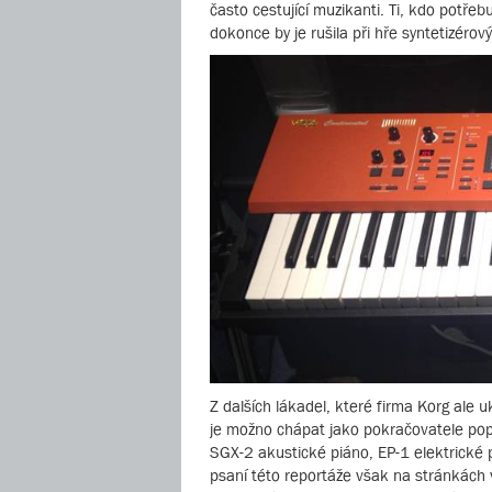
často cestující muzikanti. Ti, kdo potřeb
dokonce by je rušila při hře syntetizérový
Z dalších lákadel, které firma Korg ale 
je možno chápat jako pokračovatele pop
SGX-2 akustické piáno, EP-1 elektrické p
psaní této reportáže však na stránkách 