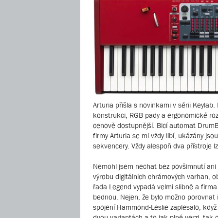
Arturia přišla s novinkami v sérii Keylab
konstrukci, RGB pady a ergonomické roz
cenově dostupnější. Bicí automat DrumBr
firmy Arturia se mi vždy líbí, ukázány js
sekvencery. Vždy alespoň dva přístroje l
Nemohl jsem nechat bez povšimnutí ani n
výrobu digitálních chrámových varhan, 
řada Legend vypadá velmi slibně a firma 
bednou. Nejen, že bylo možno porovnat in
spojení Hammond-Leslie zaplesalo, když 
dvou variantách a to jak plné verzi, tak 