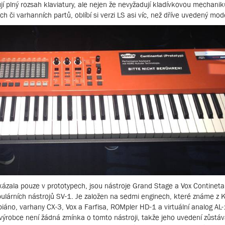
ují plný rozsah klaviatury, ale nejen že nevyžadují kladívkovou mechanik
ch či varhanních partů, oblíbí si verzi LS asi víc, než dříve uvedený mod
ukázala pouze v prototypech, jsou nástroje Grand Stage a Vox Continetal.
ulárních nástrojů SV-1. Je založen na sedmi enginech, které známe z
iáno, varhany CX-3, Vox a Farfisa, ROMpler HD-1 a virtuální analog AL
výrobce není žádná zmínka o tomto nástroji, takže jeho uvedení zůstáv