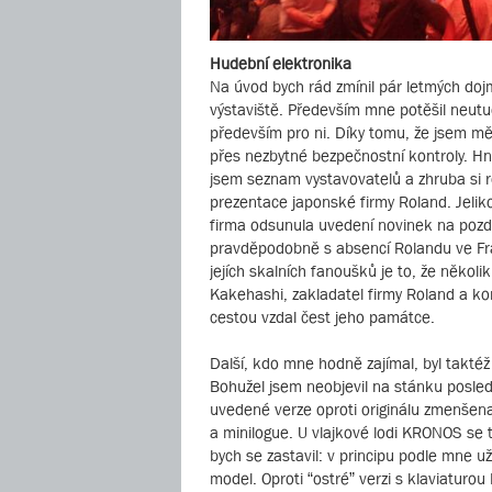
Hudební elektronika
Na úvod bych rád zmínil pár letmých doj
výstaviště. Především mne potěšil neutuc
především pro ni. Díky tomu, že jsem měl
přes nezbytné bezpečnostní kontroly. Hn
jsem seznam vystavovatelů a zhruba si r
prezentace japonské firmy Roland. Jelik
firma odsunula uvedení novinek na poz
pravděpodobně s absencí Rolandu ve Fra
jejích skalních fanoušků je to, že někol
Kakehashi, zakladatel firmy Roland a k
cestou vzdal čest jeho památce.
Další, kdo mne hodně zajímal, byl takté
Bohužel jsem neobjevil na stánku poslední
uvedené verze oproti originálu zmenšena
a minilogue. U vlajkové lodi KRONOS se t
bych se zastavil: v principu podle mne 
model. Oproti “ostré” verzi s klaviaturo