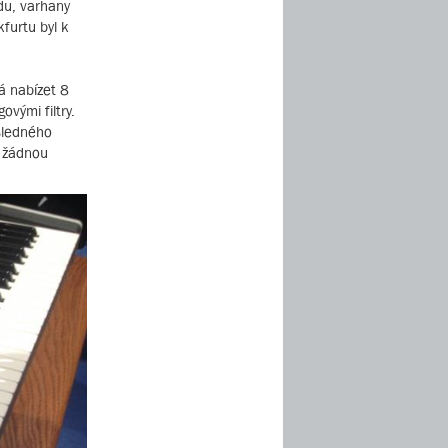
du, varhany
furtu byl k
á nabízet 8
ovými filtry.
ásledného
o žádnou