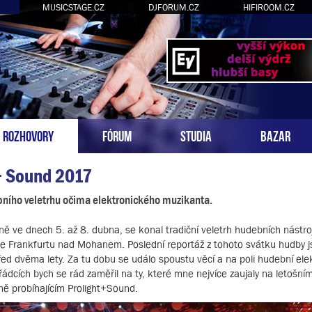
MUSICSTAGE.CZ
DJFORUM.CZ
HIFIROOM.CZ
ROZHOVORY
FÓRUM
STUDIA
BAZAR
+ Sound 2017
bního veletrhu očima elektronického muzikanta.
ě ve dnech 5. až 8. dubna, se konal tradiční veletrh hudebních nástro
ií ve Frankfurtu nad Mohanem. Poslední reportáž z tohoto svátku hudby 
řed dvěma lety. Za tu dobu se událo spoustu věcí a na poli hudební ele
ádcích bych se rád zaměřil na ty, které mne nejvíce zaujaly na letošní
ě probíhajícím Prolight+Sound.