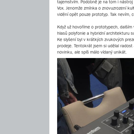
tajemstvím. Podobně je na tom i nástroj
Vox. Jenomže zmínka o znovuzrození kult
vidění opět pouze prototyp. Tak nevím, c
Když už hovoříme o prototypech, dalším
hlasů polyfonie a hybridní architekturu su
Ke slyšení byl v krátkých zvukových pre
prodeje. Tentokrát jsem si udělal rados
novinku, ale spíš málo vídaný unikát.