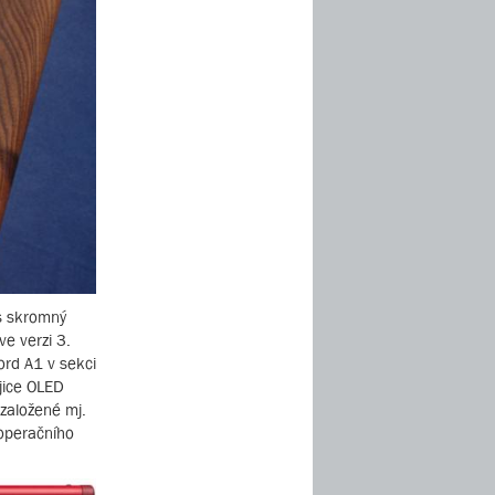
os skromný
e verzi 3.
ord A1 v sekci
jice OLED
 založené mj.
 operačního