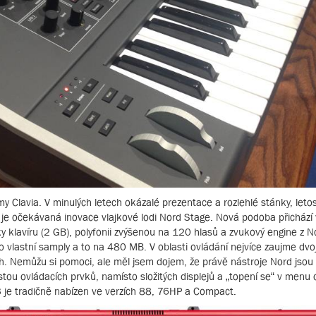
my Clavia. V minulých letech okázalé prezentace a rozlehlé stánky, let
 je očekávaná inovace vlajkové lodi Nord Stage. Nová podoba přichází v
rky klavíru (2 GB), polyfonii zvýšenou na 120 hlasů a zvukový engine z N
o vlastní samply a to na 480 MB. V oblasti ovládání nejvíce zaujme dvo
th. Nemůžu si pomoci, ale měl jsem dojem, že právě nástroje Nord jsou
ustou ovládacích prvků, namísto složitých displejů a „topení se“ v menu
 je tradičně nabízen ve verzích 88, 76HP a Compact.