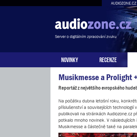
AUDIOZONE.CZ
Server o digitálním zpracování zvuku
NOVINKY
RECENZE
Musikmesse a Prolight 
Reportáž z největšího evropského hude
Na počátku dubna letošní roku, konkrétn
příslušenství a souvisejících technolog
publikovali na stránkách Audiozone.cz p
potkalo mnoho novinek. V následujících ř
Musikmesse a částečně také na paraleln