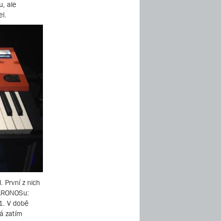
u, ale
el.
 První z nich
 KRONOSu:
-1. V době
á zatím