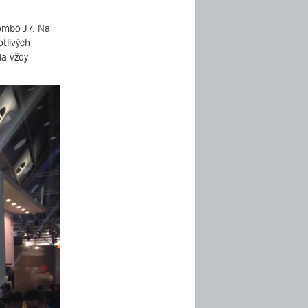
ombo J7. Na
tlivých
la vždy