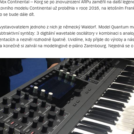
 Vox Continental – Korg se po znovuzrození ARPu zaměřil na další legen
ovního modelu Continental už proběhla v roce 2016, na letošním Frank
o se bude dále dít.
 vystavovatelem jednoho z nich je německý Waldorf. Model Quantum m
btraktivní syntézy: 3 digitální wavetable oscilátory v kombinaci s analog
zentacích a nezněl rozhodně špatně. Uvidíme, kdy přijde do výroby a n
t a konečně si zahrál na modelingové e-piáno Zarenbourg. Nejedná se 