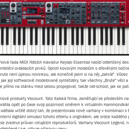
. Nová řada MIDI řídících klaviatur Keylab Essential nabízí odlehčený desi
místění ovládacích prvků. Oproti kovovým modelům s dřevěnými bočni
ute není úplnou novinkou, ale konečně jsem si na něj „zahrál“. Vůbec
ou jak její softwarově modelované syntetizéry, tak všechny „Brute“ věci 
ze přímo na stánku mezi sebou propojovat, takže old-school, jak se patř
ové produkty Viscount. Tato italská firma, zaměřující se především na
obrátila opět po čase svoji pozornost směrem k virtuálním Hammondkám
udělala určitě dobrý tah, že prezentovala nové varhany v kombinaci s t
terní digitální simulaci tohoto efektu s originálem, ale srdce každého 
se zvednul průvan rotujících reproduktorů. Varhany Viscount Legend, 
odlehčené Live, slibuje příznivou cenu.