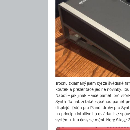
Trochu zklamaný jsem byl ze švédské fir
koutek a prezentace jediné novinky. Tou
Nabízí – jak jinak – více paměti pro vzo
Synth. Ta nabízí také zvýšenou paměť pr
displejů, jeden pro Piano, druhý pro Syn
na principu intuitivního ovládání se spo
systému. Inu časy se mění. Norg Stage 3