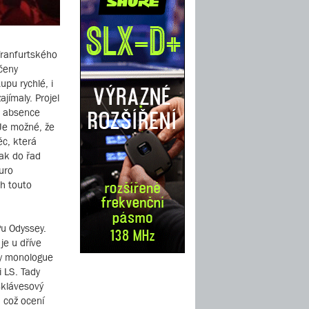
Franfurtského
rčeny
upu rychlé, i
jímaly. Projel
a absence
 Je možné, že
c, která
ak do řad
uro
h touto
Pu Odyssey.
je u dříve
ry monologue
i LS. Tady
8klávesový
, což ocení