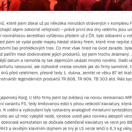
mů, které jsem získal už po několika minutách strávených v komplexu 
hající zájem odborné veřejnosti – právě první dva dny veletrhu jsou u
 novinářskou akreditaci vyřízenou předem už z ČR, bylo odbavení u vst
ed jsem se vydal podle mapky hledat stánky firem, které mne nejvíce za
ozvrhl čas prohlídkových tras. Co mne však hned na úvod zarazilo, byl
ož patřím mezi obdivovatele jejích produktů, byl jsem trochu zklamaný.
dější datum a nemohla by tak zájemcům ukázat mnoho nového. Další vě
nfurtu nesouvisí, ale rozhodně vnesla smutek jak do firmy samotné, t
ik dnů před veletrhem, přesně tedy 1. dubna, zemřel ve věku 87 let Ikat
onstruktér legendárních produktů TR 808, TR 909, TB 303 atd. Rád byc
ž japonský Korg. U této firmy jsem byl zvědavý na novou reinkarnaci AR
 variantu FS, tedy limitovanou edici s plnou velikostí klaviatury, která 
. K vidění a vyzkoušení byly vystaveny analogové miniaturní syntezáto
oho asi už moc vylepšit nedá, výrobce uvedl jako novinku alespoň verz
už dokonalá workstation se dočkala odlehčené klaviatury ve verzi pro 8
u RH3 a skvělým klavírním dojmem ze hry je LS verze lehčí o 6,3 kg váhy