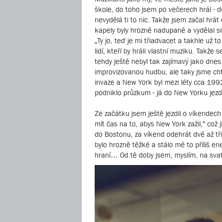
škole, do toho jsem po večerech hrál - d
nevydělá ti to nic. Takže jsem začal hrá
kapely byly hrozně nadupané a vydělal si
„Ty jo, teď je mi třiadvacet a takhle už
lidí, kteří by hráli vlastní muziku. Tak
tehdy ještě nebyl tak zajímavý jako dnes
improvizovanou hudbu, ale taky jsme chtě
invaze a New York byl mezi léty cca 199
podniklo průzkum - já do New Yorku jezd
Ze začátku jsem ještě jezdil o víkendech
mít čas na to, abys New York zažil,“ což
do Bostonu, za víkend odehrát dvě až tři 
bylo hrozně těžké a stálo mě to příliš en
hraní… Od té doby jsem, myslím, na sva