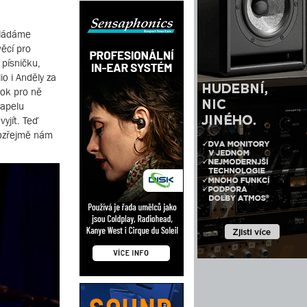
kládáme
ěcí pro
 písničku,
io i Anděly za
rok pro ně
kapelu
yjít. Teď
amozřejmě nám