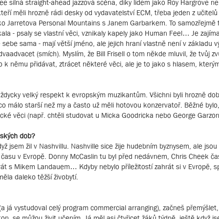
ee silná straight-ahead jazzová scéna, díky lidem jako Roy Hargrove n
teří měli hrozně rádi desky od vydavatelství ECM, třeba jeden z učitelů
jako Jarretova Personal Mountains s Janem Garbarkem. To samozřejmě 
ala - psaly se vlastní věci, vznikaly kapely jako Human Feel… Je zajím
e sebe sama - mají větší jméno, ale jejich hraní vlastně není v základu 
dvaadvacet (smích). Myslím, že Bill Frisell o tom někde mluvil, že tvůj z
k němu přidávat, ztrácet některé věci, ale je to jako s hlasem, kterým
 vždycky velký respekt k evropským muzikantům. Všichni byli hrozně do
něco málo starší než my a často už měli hotovou konzervatoř. Běžné bylo
ecifické věci (např. chtěli studovat u Micka Goodricka nebo George Garzo
tských dob?
dyž jsem žil v Nashvillu. Nashville sice žije hudebním byznysem, ale jsou
ně času v Evropě. Donny McCaslin tu byl před nedávnem, Chris Cheek č
hrát s Mikem Landauem… Kdyby nebylo příležitostí zahrát si v Evropě, 
ěla daleko těžší živobytí.
 (a já vystudoval celý program commercial arranging), začneš přemýšlet,
on, se můžou živit učením. Já měl asi čtyřicet žáků týdně, ještě když j