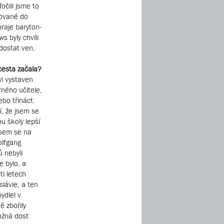
očili jsme to
tované do
hraje baryton-
s byly chvíli
 dostat ven.
 cesta začala?
yl vystaven
ného učitele,
ebo třináct.
í, že jsem se
ou školy lepší
 jsem se na
olfgang
 nebyli
e bylo, a
ti letech
lávie, a ten
ydlel v
ě zbořily
ožná dost