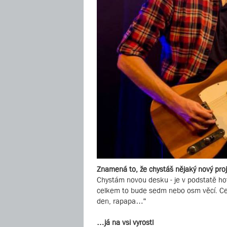
Znamená to, že chystáš nějaký nový pro
Chystám novou desku - je v podstatě hot
celkem to bude sedm nebo osm věcí. Celý 
den, rapapa…“
…já na vsi vyrostl