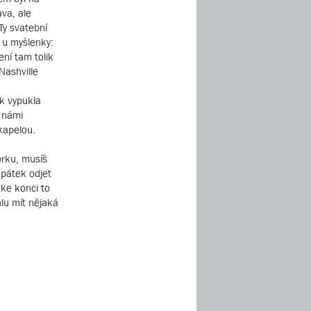
ava, ale
Ty svatební
t u myšlenky:
ení tam tolik
Nashville
ak vypukla
d námi
kapelou.
orku, musíš
 pátek odjet
 ke konci to
alu mít nějaká