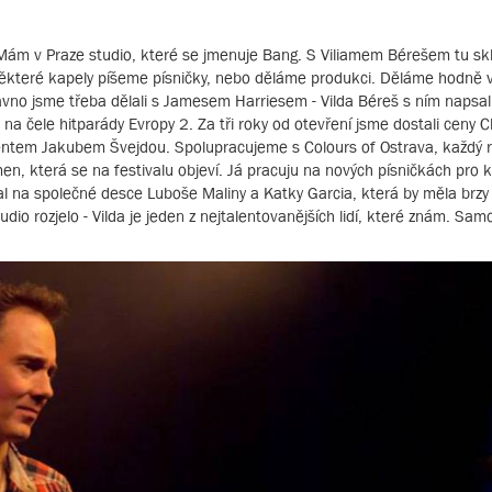
Mám v Praze studio, které se jmenuje Bang. S Viliamem Bérešem tu s
o některé kapely píšeme písničky, nebo děláme produkci. Děláme hodně v
ávno jsme třeba dělali s Jamesem Harriesem - Vilda Béreš s ním napsal
 na čele hitparády Evropy 2. Za tři roky od otevření jsme dostali ceny Cl
entem Jakubem Švejdou. Spolupracujeme s Colours of Ostrava, každý 
en, která se na festivalu objeví. Já pracuju na nových písničkách pro 
na společné desce Luboše Maliny a Katky Garcia, která by měla brzy v
studio rozjelo - Vilda je jeden z nejtalentovanějších lidí, které znám. S