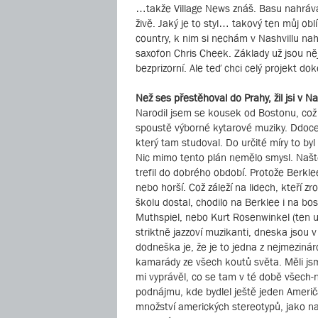
…takže Village News znáš. Basu nahrával 
živě. Jaký je to styl… takový ten můj ob
country, k nim si nechám v Nashvillu nah
saxofon Chris Cheek. Základy už jsou něja
bezprizorní. Ale teď chci celý projekt d
Než ses přestěhoval do Prahy, žil jsi v 
Narodil jsem se kousek od Bostonu, což j
spoustě výborné kytarové muziky. Ddocel
který tam studoval. Do určité míry to byl
Nic mimo tento plán nemělo smysl. Naštěs
trefil do dobrého období. Protože Berklee
nebo horší. Což záleží na lidech, kteří z
školu dostal, chodilo na Berklee i na 
Muthspiel, nebo Kurt Rosenwinkel (ten 
striktně jazzoví muzikanti, dneska jsou 
dodneška je, že je to jedna z nejmezinár
kamarády ze všech koutů světa. Měli jsme
mi vyprávěl, co se tam v té době všech-
podnájmu, kde bydlel ještě jeden Američa
množství amerických stereotypů, jako nap