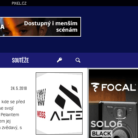
PIXEL.CZ
SOUTĚŽE
24. 5. 2018
, kde se před
e svojí
m Pelantem
em jej
m zvědavý, s