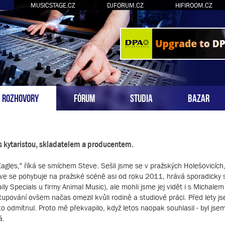
MUSICSTAGE.CZ
DJFORUM.CZ
HIFIROOM.CZ
ROZHOVORY
FÓRUM
STUDIA
BAZAR
 s kytaristou, skladatelem a producentem.
gles,“ říká se smíchem Steve. Sešli jsme se v pražských Holešovicích
teve se pohybuje na pražské scéně asi od roku 2011, hrává sporadicky s
y Specials u firmy Animal Music), ale mohli jsme jej vidět i s Michale
pování ovšem načas omezil kvůli rodině a studiové práci. Před lety js
to odmítnul. Proto mě překvapilo, když letos naopak souhlasil - byl jse
á.