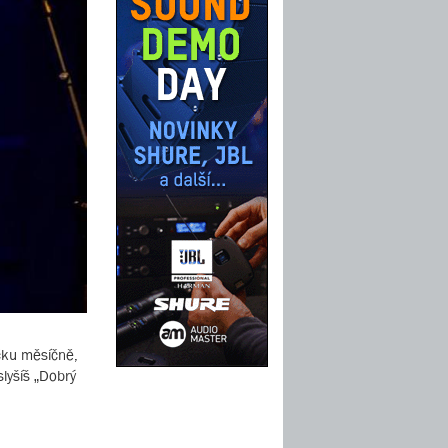
čku měsíčně,
lyšíš „Dobrý