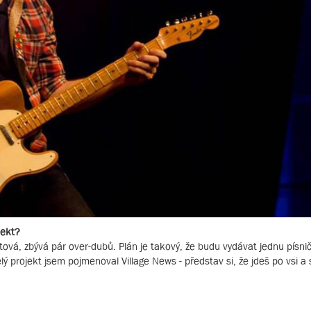
jekt?
ová, zbývá pár over-dubů. Plán je takový, že budu vydávat jednu písni
projekt jsem pojmenoval Village News - představ si, že jdeš po vsi a s