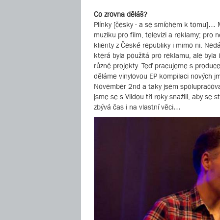
Co zrovna děláš?
Plínky [česky - a se smíchem k tomu]… 
muziku pro film, televizi a reklamy; pr
klienty z České republiky i mimo ni. Ned
která byla použitá pro reklamu, ale byla i
různé projekty. Teď pracujeme s produc
děláme vinylovou EP kompilaci nových jm
November 2nd a taky jsem spolupracoval 
jsme se s Vildou tři roky snažili, aby se 
zbývá čas i na vlastní věci…