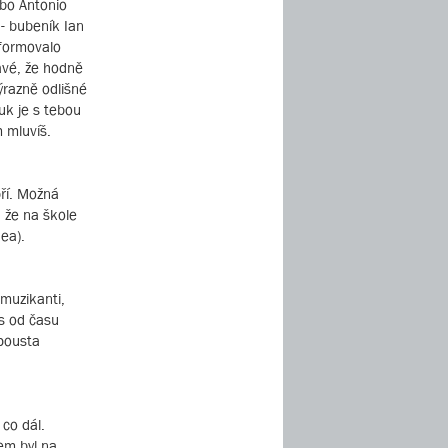
ebo Antonio
 - bubeník Ian
formovalo
avé, že hodně
výrazně odlišné
vuk je s tebou
 mluvíš.
bří. Možná
, že na škole
nea).
 muzikanti,
as od času
spousta
 co dál.
sem byl na