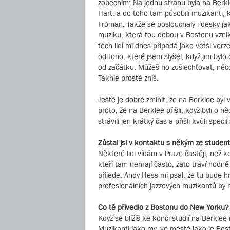
zobecním: Na jednu stranu byla na Berkl
Hart, a do toho tam působili muzikanti, k
Froman. Takže se poslouchaly i desky 
muziku, která tou dobou v Bostonu vznik
těch lidí mi dnes připadá jako větší verz
od toho, které jsem slyšel, když jim bylo 
od začátku. Můžeš ho zušlechťovat, něco 
Takhle prostě zníš.
Ještě je dobré zmínit, že na Berklee byl
proto, že na Berklee přišli, když byli o 
strávili jen krátký čas a přišli kvůli sp
Zůstal jsi v kontaktu s někým ze studen
Některé lidi vídám v Praze častěji, než k
kteří tam nehrají často, zato tráví hod
přijede, Andy Hess mi psal, že tu bude 
profesionálních jazzových muzikantů by m
Co tě přivedlo z Bostonu do New Yorku?
Když se blížíš ke konci studií na Berklee
Muzikanti jako my, ve městě jako je Bost