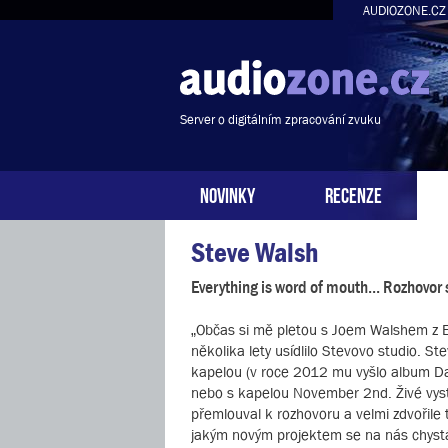
AUDIOZONE.CZ
Server o digitálním zpracování zvuku
NOVINKY
RECENZE
Steve Walsh
Everything is word of mouth... Rozhovor
„Občas si mě pletou s Joem Walshem z Ea
několika lety usídlilo Stevovo studio. S
kapelou (v roce 2012 mu vyšlo album Dail
nebo s kapelou November 2nd. Živé vystu
přemlouval k rozhovoru a velmi zdvořile 
jakým novým projektem se na nás chyst