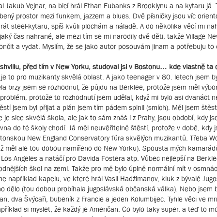
Jakub Vejnar, na bicí hrál Ethan Eubanks z Brooklynu a na kytaru já. T
líbený prostor mezi funkem, jazzem a blues. Dvě písničky jsou víc orien
rát steel-kytaru, spíš kvůli plochám a náladě. A do několika věcí mi na
ký čas nahrané, ale mezi tím se mi narodily dvě děti, takže Village New
okončit a vydat. Myslím, že se jako autor posouvám jinam a potřebuju to
Nashvillu, před tím v New Yorku, studoval jsi v Bostonu… kde vlastně ta
e to pro muzikanty skvělá oblast. A jako teenager v 80. letech jsem b
a brzy jsem se rozhodnul, že půjdu na Berklee, protože jsem měl výbor
 problém, protože to rozhodnutí jsem udělal, když mi bylo asi dvanáct n
tí jsem byl přijat a plán jsem tím pádem splnil (smích). Měl jsem štěst
 je sice skvělá škola, ale jak to sám znáš i z Prahy, jsou období, kdy js
rovna do té školy chodí. Já měl neuvěřitelné štěstí, protože v době, kdy
bostonskou New England Conservatory fúra skvělých muzikantů. Třeba W
už měl ale tou dobou namířeno do New Yorku). Spousta mých kamarádů
v Los Angeles a natáčí pro Davida Fostera atp. Vůbec nejlepší na Berkle
odnějších škol na zemi. Takže pro mě bylo úplně normální mít v osmnác
 například kapelu, ve které hrál Vasil Hadžimanov, kluk z bývalé Jugos
no dělo (tou dobou probíhala jugoslávská občanská válka). Nebo jsem b
n, dva Švýcaři, bubeník z Francie a jeden Kolumbijec. Tyhle věci ve mn
říklad si myslet, že každý je Američan. Co bylo taky super, a teď to m