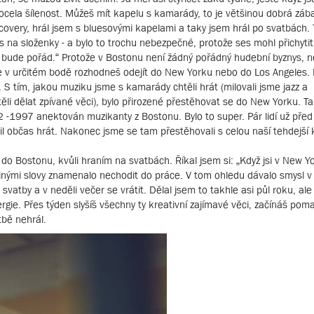
ocela šílenost. Můžeš mít kapelu s kamarády, to je většinou dobrá záb
t covery, hrál jsem s bluesovými kapelami a taky jsem hrál po svatbách. 
s na složenky - a bylo to trochu nebezpečné, protože ses mohl přichyti
 to bude pořád.“ Protože v Bostonu není žádný pořádný hudební byznys, n
že se v určitém bodě rozhodneš odejít do New Yorku nebo do Los Angeles. 
. S tím, jakou muziku jsme s kamarády chtěli hrát (milovali jsme jazz a
li dělat zpívané věci), bylo přirozené přestěhovat se do New Yorku. T
2 -1997 anektován muzikanty z Bostonu. Bylo to super. Pár lidí už pře
il občas hrát. Nakonec jsme se tam přestěhovali s celou naší tehdejší 
 do Bostonu, kvůli hraním na svatbách. Říkal jsem si: „Když jsi v New Y
 jinými slovy znamenalo nechodit do práce. V tom ohledu dávalo smysl v
svatby a v neděli večer se vrátit. Dělal jsem to takhle asi půl roku, ale
ergie. Přes týden slyšíš všechny ty kreativní zajímavé věci, začínáš pom
tbě nehrál.