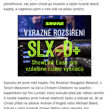
přestěhoval, tak jsem chodil po klubech a slyšel hrozně dobré
kapely, a najednou jsem s nimi stál na pódiu (smích).
Spoustu let jsme měli kapelu The Brooklyn Boogaloo Blowout, s
Tonym Masonem na bicí a Chrisem Cheekem na saxofon -
kapelníkem byl Tim Luntzel, který bohužel před pár měsíci zemřel.
S touhle kapelou jsme hrávali relativně často a stávalo se, že za
Chrise přišel na záskok Andrew D’Angelo nebo Michael Blake;
hrávali s námi bubeník Shawn Pelton nebo pianista Jon