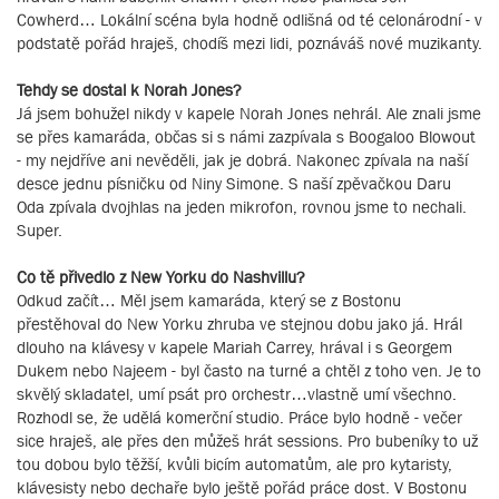
Cowherd… Lokální scéna byla hodně odlišná od té celonárodní - v
podstatě pořád hraješ, chodíš mezi lidi, poznáváš nové muzikanty.
Tehdy se dostal k Norah Jones?
Já jsem bohužel nikdy v kapele Norah Jones nehrál. Ale znali jsme
se přes kamaráda, občas si s námi zazpívala s Boogaloo Blowout
- my nejdříve ani nevěděli, jak je dobrá. Nakonec zpívala na naší
desce jednu písničku od Niny Simone. S naší zpěvačkou Daru
Oda zpívala dvojhlas na jeden mikrofon, rovnou jsme to nechali.
Super.
Co tě přivedlo z New Yorku do Nashvillu?
Odkud začít… Měl jsem kamaráda, který se z Bostonu
přestěhoval do New Yorku zhruba ve stejnou dobu jako já. Hrál
dlouho na klávesy v kapele Mariah Carrey, hrával i s Georgem
Dukem nebo Najeem - byl často na turné a chtěl z toho ven. Je to
skvělý skladatel, umí psát pro orchestr…vlastně umí všechno.
Rozhodl se, že udělá komerční studio. Práce bylo hodně - večer
sice hraješ, ale přes den můžeš hrát sessions. Pro bubeníky to už
tou dobou bylo těžší, kvůli bicím automatům, ale pro kytaristy,
klávesisty nebo dechaře bylo ještě pořád práce dost. V Bostonu