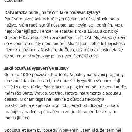
dost silná.
Další otázka bude „na tělo“: Jaké používáš kytary?
Používám různé kytary k různým účelům, ať už ve studiu nebo
naživo. Mám radši starší nástroje, ale novým se nebráním. Moje
nejoblíbenější jsou Fender Telecaster z roku 1968, akustický
Gibson J-45 z roku 1945 a akustika Furch OM. Můj zvukový ideál
se v podstatě s léty moc nemění. Musel jsem zohlednit logistická
hlediska přesunu z Nashville do Čech, což mělo za následek, že
se se mnou přistěhovaly jen ty nejoblíbenější kusy.
Jaké používáš vybavení ve studiu?
Od roku 1999 používám Pro Tools. Všechny nahrávací programy
dnes umí daleko víc věcí, než můžeš kdy využít a všechny mají
silné i slabé stránky. Rád pracuju s plug-inama od Universal Audio,
mám rád Slate, Waves, Spitfire, Native Instruments a spoustu
dalších. Míchám digitálně, hlavně z důvodu flexibility a
praktičnosti, ale spousta mých oblíbených studiových zvukařů
pracuje výhradně s počítačem a zní jim to super. Takže by to
mohlo jít i mě.
Spoustu let jsem byl posedlý vybavením. Jsem rád, že jsem měl