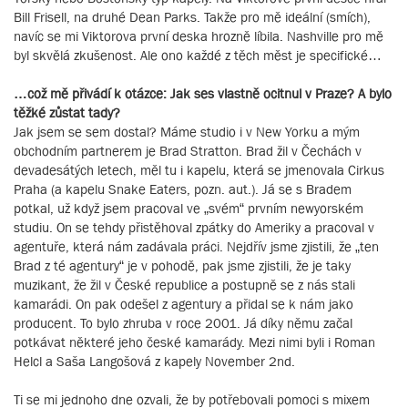
Bill Frisell, na druhé Dean Parks. Takže pro mě ideální (smích),
navíc se mi Viktorova první deska hrozně líbila. Nashville pro mě
byl skvělá zkušenost. Ale ono každé z těch měst je specifické…
…což mě přivádí k otázce: Jak ses vlastně ocitnul v Praze? A bylo
těžké zůstat tady?
Jak jsem se sem dostal? Máme studio i v New Yorku a mým
obchodním partnerem je Brad Stratton. Brad žil v Čechách v
devadesátých letech, měl tu i kapelu, která se jmenovala Cirkus
Praha (a kapelu Snake Eaters, pozn. aut.). Já se s Bradem
potkal, už když jsem pracoval ve „svém“ prvním newyorském
studiu. On se tehdy přistěhoval zpátky do Ameriky a pracoval v
agentuře, která nám zadávala práci. Nejdřív jsme zjistili, že „ten
Brad z té agentury“ je v pohodě, pak jsme zjistili, že je taky
muzikant, že žil v České republice a postupně se z nás stali
kamarádi. On pak odešel z agentury a přidal se k nám jako
producent. To bylo zhruba v roce 2001. Já díky němu začal
potkávat některé jeho české kamarády. Mezi nimi byli i Roman
Helcl a Saša Langošová z kapely November 2nd.
Ti se mi jednoho dne ozvali, že by potřebovali pomoci s mixem