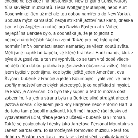
chodilo na Berklee i na bostonskou New England Conservatory
fúra skvělých muzikantů. Třeba Wolfgang Muthspiel, nebo Kurt
Rosenwinkel (ten už měl ale tou dobou namířeno do New Yorku).
Spousta mých kamarádů nebyli striktně jazzoví muzikanti, dneska
jsou v Los Angeles a natáčí pro Davida Fostera atp. Vůbec
nejlepší na Berklee bylo, a dodneška je, že je to jedna z
nejmezinárodnějších škol na zemi. Takže pro mě bylo úplně
normální mít v osmnácti letech kamarády ze všech koutů světa.
Měli jsme například kapelu, ve které hrál Vasil Hadžimanov, kluk z
bývalé Jugoslávie, a ten mi vyprávěl, co se tam v té době všech-
no dělo (tou dobou probíhala jugoslávská občanská válka). Nebo
jsem bydlel v podnájmu, kde bydlel ještě jeden Američan, dva
Švýcaři, bubeník z Francie a jeden Kolumbijec. Tyhle věci ve mně
zbořily množství amerických stereotypů, jako například si myslet,
že každý je Američan. Co bylo taky super, a teď to možná dost
zobecním: Na jednu stranu byla na Berklee silná straight-ahead
jazzová scéna, díky lidem jako Roy Hargrove nebo Antonio Hart, a
do toho tam působili muzikanti, kteří měli hrozně rádi desky od
vydavatelství ECM, třeba jeden z učitelů - bubeník Ian Froman.
Takže se poslouchaly i desky jako Jarretova Personal Mountains s
Janem Garbarkem. To samozřejmě formovalo muziku, která tou
dobou v Bostonu vznikala - psaly se vlastní věci, vznikaly kapely