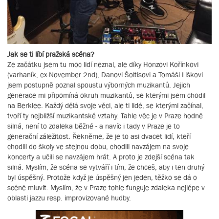
Jak se ti líbí pražská scéna?
Ze začátku jsem tu moc lidí neznal, ale díky Honzovi Kořínkovi
(varhaník, ex-November 2nd), Danovi Šoltisovi a Tomáši Liškovi
jsem postupně poznal spoustu výborných muzikantů. Jejich
generace mi připomíná okruh muzikantů, se kterými jsem chodil
na Berklee. Každý dělá svoje věci, ale ti lidé, se kterými začínal,
tvoří ty nejbližší muzikantské vztahy. Tahle věc je v Praze hodně
silná, není to zdaleka běžné - a navíc i tady v Praze je to
generační záležitost. Řekněme, že je to asi dvacet lidí, kteří
chodili do školy ve stejnou dobu, chodili navzájem na svoje
koncerty a učili se navzájem hrát. A proto je zdejší scéna tak
silná. Myslím, že scéna se vytváří i tím, že chceš, aby i ten druhý
byl úspěšný. Protože když je úspěšný jen jeden, těžko se dá o
scéně mluvit. Myslím, že v Praze tohle funguje zdaleka nejlépe v
oblasti jazzu resp. improvizované hudby.