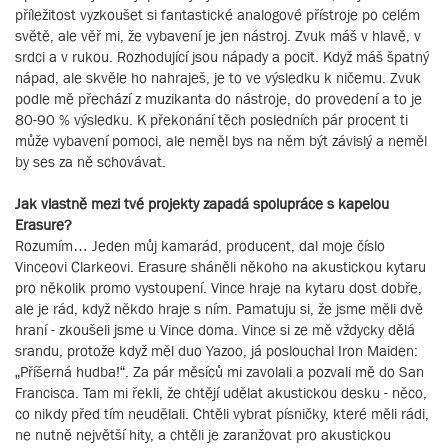
příležitost vyzkoušet si fantastické analogové přístroje po celém
světě, ale věř mi, že vybavení je jen nástroj. Zvuk máš v hlavě, v
srdci a v rukou. Rozhodující jsou nápady a pocit. Když máš špatný
nápad, ale skvěle ho nahraješ, je to ve výsledku k ničemu. Zvuk
podle mě přechází z muzikanta do nástroje, do provedení a to je
80-90 % výsledku. K překonání těch posledních pár procent ti
může vybavení pomoci, ale neměl bys na něm být závislý a neměl
by ses za ně schovávat.
Jak vlastně mezi tvé projekty zapadá spolupráce s kapelou
Erasure?
Rozumím… Jeden můj kamarád, producent, dal moje číslo
Vinceovi Clarkeovi. Erasure sháněli někoho na akustickou kytaru
pro několik promo vystoupení. Vince hraje na kytaru dost dobře,
ale je rád, když někdo hraje s ním. Pamatuju si, že jsme měli dvě
hraní - zkoušeli jsme u Vince doma. Vince si ze mě vždycky dělá
srandu, protože když měl duo Yazoo, já poslouchal Iron Maiden:
„Příšerná hudba!“. Za pár měsíců mi zavolali a pozvali mě do San
Francisca. Tam mi řekli, že chtějí udělat akustickou desku - něco,
co nikdy před tím neudělali. Chtěli vybrat písničky, které měli rádi,
ne nutně největší hity, a chtěli je zaranžovat pro akustickou