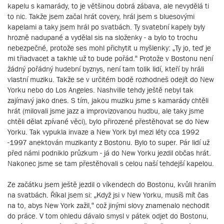
kapelu s kamarády, to je většinou dobrá zábava, ale nevydělá ti
to nic. Takže jsem začal hrát covery, hrál jsem s bluesovými
kapelami a taky jsem hrál po svatbách. Ty svatební kapely byly
hrozně nadupané a vydělal sis na složenky - a bylo to trochu
nebezpečné, protože ses mohl přichytit u myšlenky: „Ty jo, teď je
mi třiadvacet a takhle už to bude pořád.“ Protože v Bostonu není
žádný pořádný hudební byznys, není tam tolik lidí, kteří by hráli
vlastní muziku. Takže se v určitém bodě rozhodneš odejít do New
Yorku nebo do Los Angeles. Nashville tehdy ještě nebyl tak
zajímavý jako dnes. S tím, jakou muziku jsme s kamarády chtěli
hrát (milovali jsme jazz a improvizovanou hudbu, ale taky jsme
chtěli dělat zpívané věci), bylo přirozené přestěhovat se do New
Yorku. Tak vypukla invaze a New York byl mezi léty cca 1992
-1997 anektován muzikanty z Bostonu. Bylo to super. Pár lidí už
před námi podniklo průzkum - já do New Yorku jezdil občas hrát.
Nakonec jsme se tam přestěhovali s celou naší tehdejší kapelou.
Ze začátku jsem ještě jezdil o víkendech do Bostonu, kvůli hraním
na svatbách. Říkal jsem si: „Když jsi v New Yorku, musíš mít čas
na to, abys New York zažil,“ což jinými slovy znamenalo nechodit
do práce. V tom ohledu dávalo smysl v pátek odjet do Bostonu,