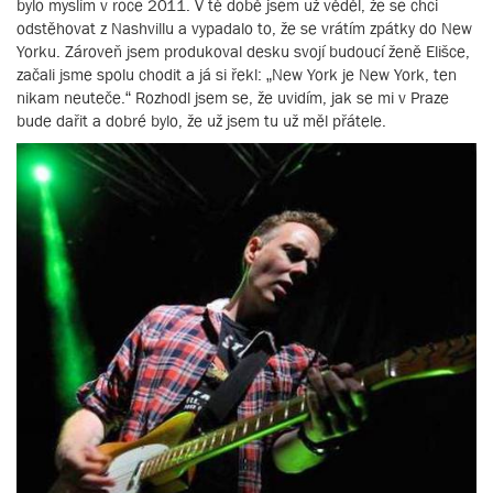
bylo myslím v roce 2011. V té době jsem už věděl, že se chci
odstěhovat z Nashvillu a vypadalo to, že se vrátím zpátky do New
Yorku. Zároveň jsem produkoval desku svojí budoucí ženě Elišce,
začali jsme spolu chodit a já si řekl: „New York je New York, ten
nikam neuteče.“ Rozhodl jsem se, že uvidím, jak se mi v Praze
bude dařit a dobré bylo, že už jsem tu už měl přátele.