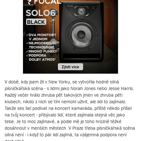
V době, kdy jsem žil v New Yorku, se vytvořila hodně silná
písničkářská scéna - s lidmi jako Norah Jones nebo Jesse Harris.
Každý večer hrálo zhruba pět takových jmen ve zhruba pěti
klubech, nikdo z nich se tím nemohl uživit, ale lidi to zajímalo.
Takže ses šel podívat na koncert kamaráda, příště někdo přišel
na tvůj koncert - přibývalo lidí, které zajímala stejná věc jako
tebe. Je to moc zajímavé, a podle mě je toho hrozně těžké
dosáhnout v menších městech. V Praze třeba písničkářská scéna
silná není - i když to pár lidí zajímá, ta vzájemná podpora není