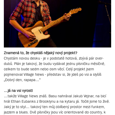
Znamená to, že chystáš nějaký nový projekt?
Chystám novou desku - je v podstatě hotová, zbývá pár over-
dubů. Plán je takový, že budu vydávat jednu písničku měsíčně,
celkem to bude sedm nebo osm věcí. Celý projekt jsem
pojmenoval Village News - představ si, že jdeš po vsi a slyšíš
„Dobrý den, rapapa…“
…já na vsi vyrostl
…takže Village News znáš. Basu nahrával Jakub Vejnar, na bicí
hrál Ethan Eubanks z Brooklynu a na kytaru já. Točili jsme to živě.
Jaký je to styl… takový ten můj oblíbený prostor mezi funkem,
jazzem a blues. Dvě písničky jsou víc orientované do country, k