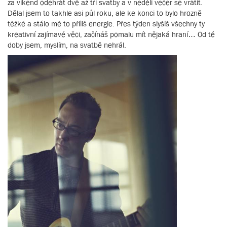
za víkend odehrát dvě až tři svatby a v neděli večer se vrátit.
Dělal jsem to takhle asi půl roku, ale ke konci to bylo hrozně
těžké a stálo mě to příliš energie. Přes týden slyšíš všechny ty
kreativní zajímavé věci, začínáš pomalu mít nějaká hraní… Od té
doby jsem, myslím, na svatbě nehrál.