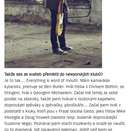
Takže ses ze svateb přemístil do newyorských klubů?
Je to tak… Everything is word of mouth. Mám kamaráda
kytaristu, jmenuje se Ben Butler. Hrál třeba s Chrisem Bottim, se
Stingem, hrál s Georgem Michaelem. Začal mě tehdy za sebe
posílat na záskoky, takže jsem hrával s rockovými kapelami,
doprovázel zpěváky a zpěvačky, písničkáře… Začal jsem hrát v
podstatě s kluky, kteří jsou v Praze docela často, jako třeba Mike
Visceglia a Doug Youwell (basista resp. bubeník doprovázející
Suzanne Vega). Poznával jsem starší muzikanty a snažil se naučit,
co to znamená, být opravdový sideman. Ještě než jsem se