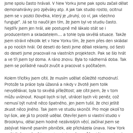
jsme spolu často hrávali. V New Yorku jsme pak spolu začali dělat
demonahrávky pro zpěváky atp. A jak tak studio rostlo, ocitnul
jsem se v pozici člověka, který je „druhý, co ví, jak všechno
funguje“. Já se to naučil jen tím, že jsem byl ve studiu často.
Nejdřív jsem jen hrál, ale postupně mě lákalo stát se i
producentem a skladatelem… a tohle byla skvělá situace. Takže
jsem strávil několik let v New Yorku tím, že jsem přes den skládal
a po nocích hrál. Od deseti do šesti jsme dělali reklamy, od šesti
do deseti jsme pracovali na vlastních projektech. Pak se šlo hrát
a ve tři jsem byl doma. A ráno znovu. Byla to nádherná doba. Tak
jsem se pořádně naučil zvučit a pracovat s počítačem.
Kolem třicítky jsem cítil, že musím udělat důležité rozhodnutí.
Protože ta práce byla úžasná a nikdy v životě jsem tolik
nevydělával, byla to skvělá příležitost; ale cítil jsem, že v tom
můžu uvíznout. Koupil bych si byt, utrácel bych víc peněz, což
nemusí být nutně něco špatného, jen jsem tušil, že chci ještě
zkusit něco jiného. Tak jsem ve studiu skončil. Pro moje okolí to
byl šok, ale já to prostě udělal. Otevřel jsem si vlastní studio v
Brooklynu, dělal jsem hodně nezávislých věcí, začínal jsem se
zabývat hlavně psaním písniček, ale přicházela únava. New York