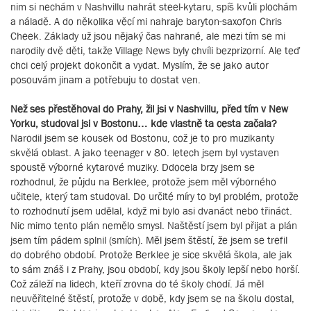
nim si nechám v Nashvillu nahrát steel-kytaru, spíš kvůli plochám
a náladě. A do několika věcí mi nahraje baryton-saxofon Chris
Cheek. Základy už jsou nějaký čas nahrané, ale mezi tím se mi
narodily dvě děti, takže Village News byly chvíli bezprizorní. Ale teď
chci celý projekt dokončit a vydat. Myslím, že se jako autor
posouvám jinam a potřebuju to dostat ven.
Než ses přestěhoval do Prahy, žil jsi v Nashvillu, před tím v New
Yorku, studoval jsi v Bostonu… kde vlastně ta cesta začala?
Narodil jsem se kousek od Bostonu, což je to pro muzikanty
skvělá oblast. A jako teenager v 80. letech jsem byl vystaven
spoustě výborné kytarové muziky. Ddocela brzy jsem se
rozhodnul, že půjdu na Berklee, protože jsem měl výborného
učitele, který tam studoval. Do určité míry to byl problém, protože
to rozhodnutí jsem udělal, když mi bylo asi dvanáct nebo třináct.
Nic mimo tento plán nemělo smysl. Naštěstí jsem byl přijat a plán
jsem tím pádem splnil (smích). Měl jsem štěstí, že jsem se trefil
do dobrého období. Protože Berklee je sice skvělá škola, ale jak
to sám znáš i z Prahy, jsou období, kdy jsou školy lepší nebo horší.
Což záleží na lidech, kteří zrovna do té školy chodí. Já měl
neuvěřitelné štěstí, protože v době, kdy jsem se na školu dostal,