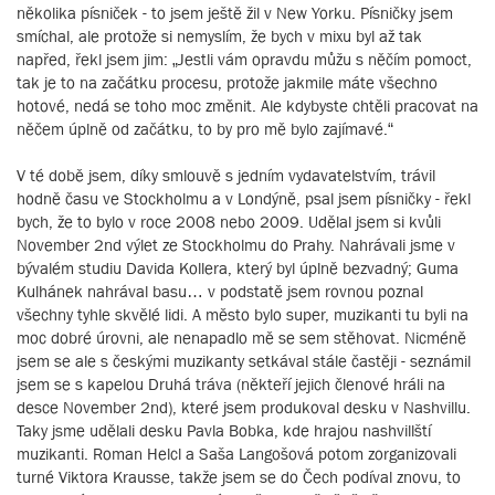
několika písniček - to jsem ještě žil v New Yorku. Písničky jsem
smíchal, ale protože si nemyslím, že bych v mixu byl až tak
napřed, řekl jsem jim: „Jestli vám opravdu můžu s něčím pomoct,
tak je to na začátku procesu, protože jakmile máte všechno
hotové, nedá se toho moc změnit. Ale kdybyste chtěli pracovat na
něčem úplně od začátku, to by pro mě bylo zajímavé.“
V té době jsem, díky smlouvě s jedním vydavatelstvím, trávil
hodně času ve Stockholmu a v Londýně, psal jsem písničky - řekl
bych, že to bylo v roce 2008 nebo 2009. Udělal jsem si kvůli
November 2nd výlet ze Stockholmu do Prahy. Nahrávali jsme v
bývalém studiu Davida Kollera, který byl úplně bezvadný; Guma
Kulhánek nahrával basu… v podstatě jsem rovnou poznal
všechny tyhle skvělé lidi. A město bylo super, muzikanti tu byli na
moc dobré úrovni, ale nenapadlo mě se sem stěhovat. Nicméně
jsem se ale s českými muzikanty setkával stále častěji - seznámil
jsem se s kapelou Druhá tráva (někteří jejich členové hráli na
desce November 2nd), které jsem produkoval desku v Nashvillu.
Taky jsme udělali desku Pavla Bobka, kde hrajou nashvillští
muzikanti. Roman Helcl a Saša Langošová potom zorganizovali
turné Viktora Krausse, takže jsem se do Čech podíval znovu, to