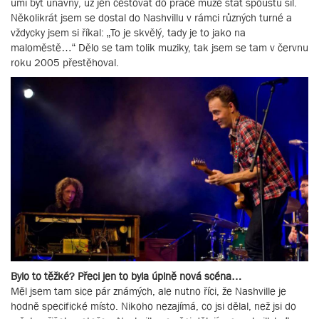
umí být únavný, už jen cestovat do práce může stát spoustu sil.
Několikrát jsem se dostal do Nashvillu v rámci různých turné a
vždycky jsem si říkal: „To je skvělý, tady je to jako na
maloměstě…“ Dělo se tam tolik muziky, tak jsem se tam v červnu
roku 2005 přestěhoval.
Bylo to těžké? Přeci jen to byla úplně nová scéna…
Měl jsem tam sice pár známých, ale nutno říci, že Nashville je
hodně specifické místo. Nikoho nezajímá, co jsi dělal, než jsi do