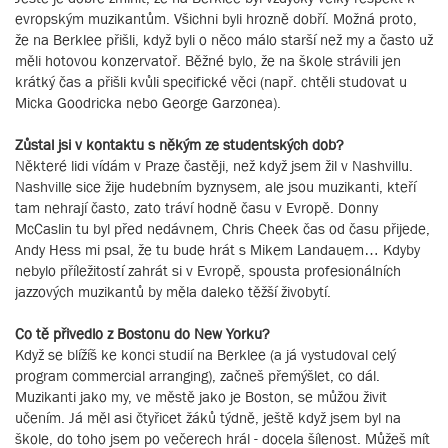
evropským muzikantům. Všichni byli hrozně dobří. Možná proto,
že na Berklee přišli, když byli o něco málo starší než my a často už
měli hotovou konzervatoř. Běžné bylo, že na škole strávili jen
krátký čas a přišli kvůli specifické věci (např. chtěli studovat u
Micka Goodricka nebo George Garzonea).
Zůstal jsi v kontaktu s někým ze studentských dob?
Některé lidi vídám v Praze častěji, než když jsem žil v Nashvillu.
Nashville sice žije hudebním byznysem, ale jsou muzikanti, kteří
tam nehrají často, zato tráví hodně času v Evropě. Donny
McCaslin tu byl před nedávnem, Chris Cheek čas od času přijede,
Andy Hess mi psal, že tu bude hrát s Mikem Landauem… Kdyby
nebylo příležitostí zahrát si v Evropě, spousta profesionálních
jazzových muzikantů by měla daleko těžší živobytí.
Co tě přivedlo z Bostonu do New Yorku?
Když se blížíš ke konci studií na Berklee (a já vystudoval celý
program commercial arranging), začneš přemýšlet, co dál.
Muzikanti jako my, ve městě jako je Boston, se můžou živit
učením. Já měl asi čtyřicet žáků týdně, ještě když jsem byl na
škole, do toho jsem po večerech hrál - docela šílenost. Můžeš mít