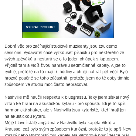
Dobrá věc pro začínající studiové muzikanty jsou tzv. demo
sessions. Vydavatel chce vyzkoušet písničku pro některého ze
svých zpěváků a nestará se o to jeden chlápek s laptopem.
Přijdeš tam a vidíš živou nahrávku sedmičlenné kapely. A jde to
rychle, protože na to mají tři hodiny a chtějí nahrát pět věcí. Bylo
hrozně poučné se toho zúčastnit, protože jsem do té doby tímhle
způsobem ve studiu moc často nepracoval.
Nashville mě naučil respektu k bluegrassu. Taky jsem získal nový
vztah ke hraní na akustickou kytaru - pro spoustu lidí je to spíš
harmonický shaker, ale v Nashvillu jsou kytaristé, kteří hrají jen
na akustickou kytaru.
Moje hlavní stálé angažmá v Nashvillu byla kapela Viktora
Krausse, což bylo svým způsobem kuriózní, protože to je spíš New
Yorský nebo Bostonský typ kapely. Na Viktorově první desce hrál