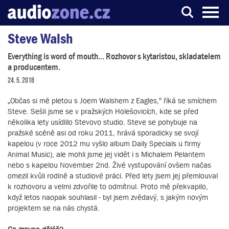
Steve Walsh
Server o digitálním zpracování zvuku
Everything is word of mouth... Rozhovor s kytaristou, skladatelem
a producentem.
24. 5. 2018
„Občas si mě pletou s Joem Walshem z Eagles,“ říká se smíchem
Steve. Sešli jsme se v pražských Holešovicích, kde se před
několika lety usídlilo Stevovo studio. Steve se pohybuje na
pražské scéně asi od roku 2011, hrává sporadicky se svojí
kapelou (v roce 2012 mu vyšlo album Daily Specials u firmy
Animal Music), ale mohli jsme jej vidět i s Michalem Pelantem
nebo s kapelou November 2nd. Živé vystupování ovšem načas
omezil kvůli rodině a studiové práci. Před lety jsem jej přemlouval
k rozhovoru a velmi zdvořile to odmítnul. Proto mě překvapilo,
když letos naopak souhlasil - byl jsem zvědavý, s jakým novým
projektem se na nás chystá.