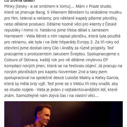
Co zrovna děláš?
Plínky [česky - a se smíchem k tomu]… Mám v Praze studio,
které se jmenuje Bang. S Viliamem Bérešem tu skládáme muziku
pro film, televizi a reklamy; pro některé kapely píšeme písničky,
nebo děláme produkci. Děláme hodně věcí pro klienty z České
republiky i mimo ni. Nedávno jsme třeba dělali s Jamesem
Harriesem - Vilda Béreš s ním napsal písničku, která byla použitá
pro reklamu, ale byla i na čele hitparády Evropy 2. Za tři roky od
otevření jsme dostali ceny Clio i Anděly za různé projekty. Teď
pracujeme s producentem Jakubem Švejdou. Spolupracujeme s
Colours of Ostrava, každý rok pro ně děláme vinylovou EP
kompilaci nových jmen, která se na festivalu objeví. Já pracuju na
nových písničkách pro kapelu November 2nd a taky jsem
spolupracoval na společné desce Luboše Maliny a Katky Garcia,
která by měla brzy vyjít. Teď jsme se s Vildou tři roky snažili, aby
se studio rozjelo - Vilda je jeden z nejtalentovanějších lidí, které
znám. Samozřejmě nám zbývá čas i na vlastní věci…