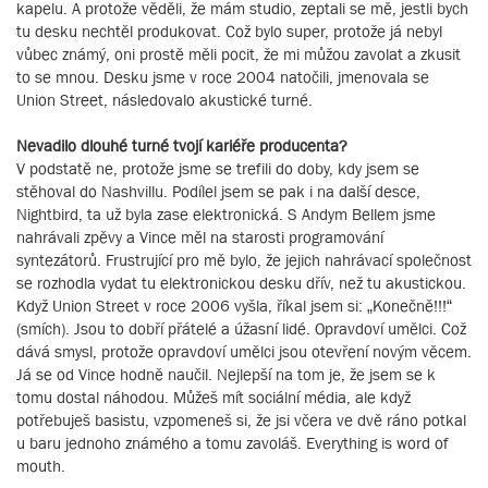
kapelu. A protože věděli, že mám studio, zeptali se mě, jestli bych
tu desku nechtěl produkovat. Což bylo super, protože já nebyl
vůbec známý, oni prostě měli pocit, že mi můžou zavolat a zkusit
to se mnou. Desku jsme v roce 2004 natočili, jmenovala se
Union Street, následovalo akustické turné.
Nevadilo dlouhé turné tvojí kariéře producenta?
V podstatě ne, protože jsme se trefili do doby, kdy jsem se
stěhoval do Nashvillu. Podílel jsem se pak i na další desce,
Nightbird, ta už byla zase elektronická. S Andym Bellem jsme
nahrávali zpěvy a Vince měl na starosti programování
syntezátorů. Frustrující pro mě bylo, že jejich nahrávací společnost
se rozhodla vydat tu elektronickou desku dřív, než tu akustickou.
Když Union Street v roce 2006 vyšla, říkal jsem si: „Konečně!!!“
(smích). Jsou to dobří přátelé a úžasní lidé. Opravdoví umělci. Což
dává smysl, protože opravdoví umělci jsou otevření novým věcem.
Já se od Vince hodně naučil. Nejlepší na tom je, že jsem se k
tomu dostal náhodou. Můžeš mít sociální média, ale když
potřebuješ basistu, vzpomeneš si, že jsi včera ve dvě ráno potkal
u baru jednoho známého a tomu zavoláš. Everything is word of
mouth.