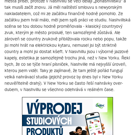
města přišel, protože v Nashvillu se věci dělají „ponashvillsku“ a
tak musíš začít znovu. Já měl naštěstí smlouvu s newyorským
nakladatelem, což mi ze začátku finančně hodně pomohlo. Ze
začátku jsem hrál málo, měl jsem spíš práci ve studiu. Nashvillská
scéna se tou dobou hodně proměňovala - klasický countryový
zvuk, kterým je město proslulé, ten samozřejmě zůstává. Ale
zároveň se country zvukově přibližovala rocku nebo popu, takže
jsi mohl hrát na elektrickou kytaru, nemusel jsi být striktně
country a mohl jsi dostat kšeft. V Nasvhillu jsou i výborné jazzové
kapely, estetika je samozřejmě trochu jiná, než v New Yorku. Řekl
bych, že co se týče hraní písniček, Nashville má nejvyšší úroveň,
kterou jsem viděl. Taky je zajímavé, že tam ještě pořád fungují
velká nahrávací studia (jejichž provoz by dnes byl v New Yorku
neuvěřitelně drahý). V New Yorku se často řeší nahrávky over-
dubem, v Nashvillu se všechno odehrává v reálném čase.