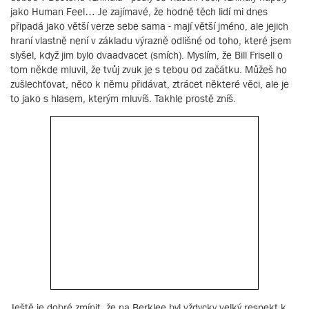
jako Human Feel… Je zajímavé, že hodně těch lidí mi dnes
připadá jako větší verze sebe sama - mají větší jméno, ale jejich
hraní vlastně není v základu výrazně odlišné od toho, které jsem
slyšel, když jim bylo dvaadvacet (smích). Myslím, že Bill Frisell o
tom někde mluvil, že tvůj zvuk je s tebou od začátku. Můžeš ho
zušlechťovat, něco k němu přidávat, ztrácet některé věci, ale je
to jako s hlasem, kterým mluvíš. Takhle prostě zníš.
Ještě je dobré zmínit, že na Berklee byl vždycky velký respekt k