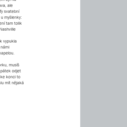
ava, ale
Ty svatební
t u myšlenky:
ení tam tolik
Nashville
ak vypukla
d námi
kapelou.
orku, musíš
 pátek odjet
 ke konci to
alu mít nějaká