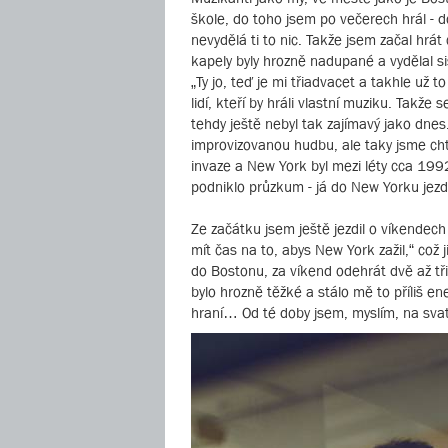
škole, do toho jsem po večerech hrál - d
nevydělá ti to nic. Takže jsem začal hrá
kapely byly hrozně nadupané a vydělal si
„Ty jo, teď je mi třiadvacet a takhle už
lidí, kteří by hráli vlastní muziku. Tak
tehdy ještě nebyl tak zajímavý jako dnes
improvizovanou hudbu, ale taky jsme chtě
invaze a New York byl mezi léty cca 199
podniklo průzkum - já do New Yorku jezd
Ze začátku jsem ještě jezdil o víkendech
mít čas na to, abys New York zažil,“ což
do Bostonu, za víkend odehrát dvě až tři 
bylo hrozně těžké a stálo mě to příliš en
hraní… Od té doby jsem, myslím, na sva