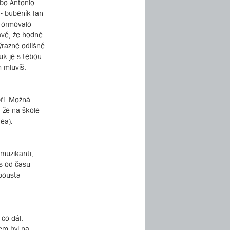
ebo Antonio
 - bubeník Ian
formovalo
avé, že hodně
výrazně odlišné
vuk je s tebou
 mluvíš.
bří. Možná
, že na škole
nea).
 muzikanti,
as od času
spousta
 co dál.
sem byl na