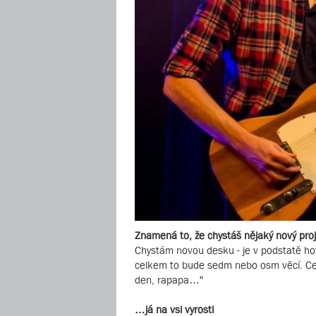
Znamená to, že chystáš nějaký nový pro
Chystám novou desku - je v podstatě hot
celkem to bude sedm nebo osm věcí. Celý 
den, rapapa…“
…já na vsi vyrostl