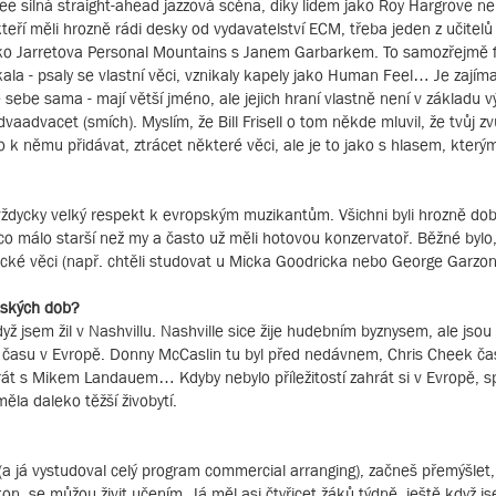
ee silná straight-ahead jazzová scéna, díky lidem jako Roy Hargrove n
teří měli hrozně rádi desky od vydavatelství ECM, třeba jeden z učitelů
jako Jarretova Personal Mountains s Janem Garbarkem. To samozřejmě 
ala - psaly se vlastní věci, vznikaly kapely jako Human Feel… Je zajím
e sebe sama - mají větší jméno, ale jejich hraní vlastně není v základu 
dvaadvacet (smích). Myslím, že Bill Frisell o tom někde mluvil, že tvůj z
k němu přidávat, ztrácet některé věci, ale je to jako s hlasem, kterým
 vždycky velký respekt k evropským muzikantům. Všichni byli hrozně do
něco málo starší než my a často už měli hotovou konzervatoř. Běžné bylo
ecifické věci (např. chtěli studovat u Micka Goodricka nebo George Garzo
tských dob?
dyž jsem žil v Nashvillu. Nashville sice žije hudebním byznysem, ale jsou
ně času v Evropě. Donny McCaslin tu byl před nedávnem, Chris Cheek č
hrát s Mikem Landauem… Kdyby nebylo příležitostí zahrát si v Evropě, 
ěla daleko těžší živobytí.
 (a já vystudoval celý program commercial arranging), začneš přemýšlet,
on, se můžou živit učením. Já měl asi čtyřicet žáků týdně, ještě když j