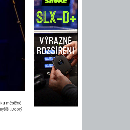
čku měsíčně,
lyšíš „Dobrý