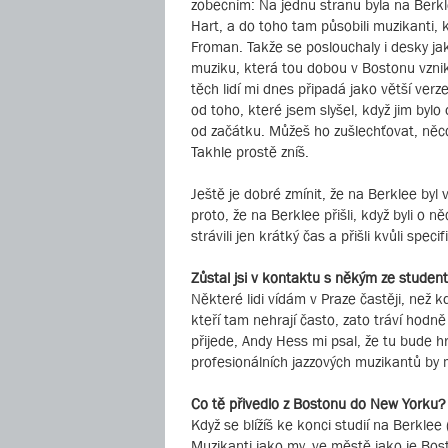
zobecním: Na jednu stranu byla na Berkl
Hart, a do toho tam působili muzikanti, k
Froman. Takže se poslouchaly i desky 
muziku, která tou dobou v Bostonu vznik
těch lidí mi dnes připadá jako větší verz
od toho, které jsem slyšel, když jim bylo 
od začátku. Můžeš ho zušlechťovat, něco 
Takhle prostě zníš.
Ještě je dobré zmínit, že na Berklee byl
proto, že na Berklee přišli, když byli o 
strávili jen krátký čas a přišli kvůli sp
Zůstal jsi v kontaktu s někým ze studen
Některé lidi vídám v Praze častěji, než k
kteří tam nehrají často, zato tráví hod
přijede, Andy Hess mi psal, že tu bude 
profesionálních jazzových muzikantů by m
Co tě přivedlo z Bostonu do New Yorku?
Když se blížíš ke konci studií na Berklee
Muzikanti jako my, ve městě jako je Bost