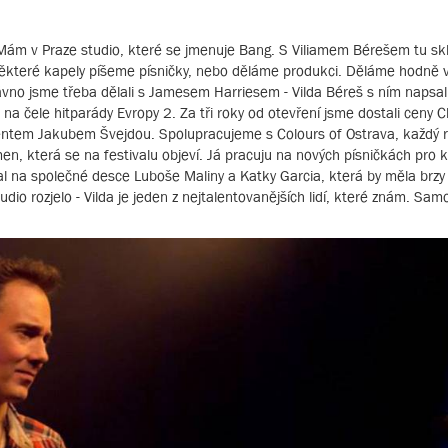
Mám v Praze studio, které se jmenuje Bang. S Viliamem Bérešem tu s
o některé kapely píšeme písničky, nebo děláme produkci. Děláme hodně v
ávno jsme třeba dělali s Jamesem Harriesem - Vilda Béreš s ním napsal
 na čele hitparády Evropy 2. Za tři roky od otevření jsme dostali ceny Cl
entem Jakubem Švejdou. Spolupracujeme s Colours of Ostrava, každý 
en, která se na festivalu objeví. Já pracuju na nových písničkách pro 
na společné desce Luboše Maliny a Katky Garcia, která by měla brzy v
studio rozjelo - Vilda je jeden z nejtalentovanějších lidí, které znám. S