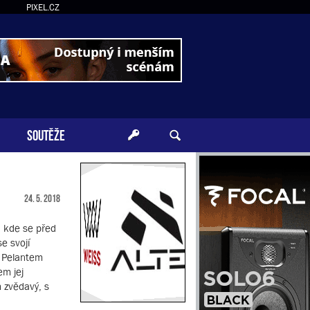
PIXEL.CZ
SOUTĚŽE
24. 5. 2018
, kde se před
e svojí
m Pelantem
em jej
m zvědavý, s