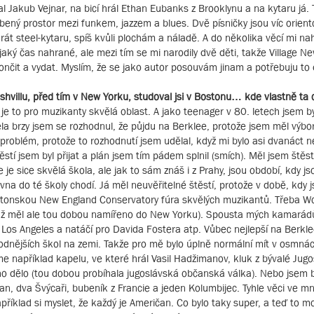
Jakub Vejnar, na bicí hrál Ethan Eubanks z Brooklynu a na kytaru já. T
líbený prostor mezi funkem, jazzem a blues. Dvě písničky jsou víc orien
rát steel-kytaru, spíš kvůli plochám a náladě. A do několika věcí mi na
ký čas nahrané, ale mezi tím se mi narodily dvě děti, takže Village New
okončit a vydat. Myslím, že se jako autor posouvám jinam a potřebuju to
Nashvillu, před tím v New Yorku, studoval jsi v Bostonu… kde vlastně ta
e to pro muzikanty skvělá oblast. A jako teenager v 80. letech jsem b
a brzy jsem se rozhodnul, že půjdu na Berklee, protože jsem měl výbor
 problém, protože to rozhodnutí jsem udělal, když mi bylo asi dvanáct n
tí jsem byl přijat a plán jsem tím pádem splnil (smích). Měl jsem štěst
 je sice skvělá škola, ale jak to sám znáš i z Prahy, jsou období, kdy js
rovna do té školy chodí. Já měl neuvěřitelné štěstí, protože v době, kdy
bostonskou New England Conservatory fúra skvělých muzikantů. Třeba W
už měl ale tou dobou namířeno do New Yorku). Spousta mých kamarádů
v Los Angeles a natáčí pro Davida Fostera atp. Vůbec nejlepší na Berkle
odnějších škol na zemi. Takže pro mě bylo úplně normální mít v osmnác
 například kapelu, ve které hrál Vasil Hadžimanov, kluk z bývalé Jugos
no dělo (tou dobou probíhala jugoslávská občanská válka). Nebo jsem b
n, dva Švýcaři, bubeník z Francie a jeden Kolumbijec. Tyhle věci ve mn
říklad si myslet, že každý je Američan. Co bylo taky super, a teď to m