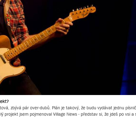
jekt?
ová, zbývá pár over-dubů. Plán je takový, že budu vydávat jednu písni
projekt jsem pojmenoval Village News - představ si, že jdeš po vsi a s