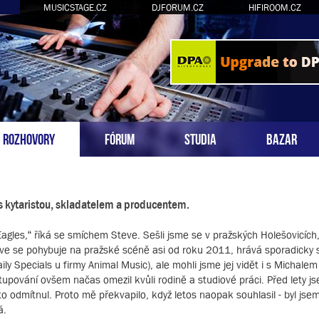
MUSICSTAGE.CZ
DJFORUM.CZ
HIFIROOM.CZ
ROZHOVORY
FÓRUM
STUDIA
BAZAR
 s kytaristou, skladatelem a producentem.
gles,“ říká se smíchem Steve. Sešli jsme se v pražských Holešovicích
teve se pohybuje na pražské scéně asi od roku 2011, hrává sporadicky s
y Specials u firmy Animal Music), ale mohli jsme jej vidět i s Michale
pování ovšem načas omezil kvůli rodině a studiové práci. Před lety js
to odmítnul. Proto mě překvapilo, když letos naopak souhlasil - byl jse
á.