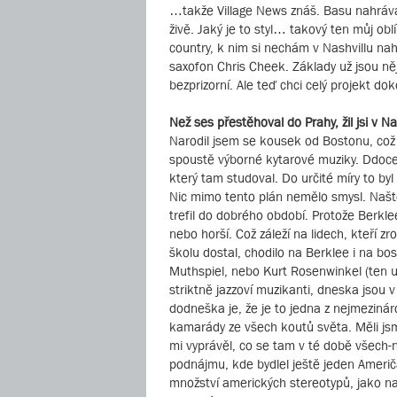
…takže Village News znáš. Basu nahrával 
živě. Jaký je to styl… takový ten můj ob
country, k nim si nechám v Nashvillu nah
saxofon Chris Cheek. Základy už jsou něja
bezprizorní. Ale teď chci celý projekt d
Než ses přestěhoval do Prahy, žil jsi v 
Narodil jsem se kousek od Bostonu, což j
spoustě výborné kytarové muziky. Ddocel
který tam studoval. Do určité míry to byl
Nic mimo tento plán nemělo smysl. Naštěs
trefil do dobrého období. Protože Berklee
nebo horší. Což záleží na lidech, kteří z
školu dostal, chodilo na Berklee i na 
Muthspiel, nebo Kurt Rosenwinkel (ten 
striktně jazzoví muzikanti, dneska jsou 
dodneška je, že je to jedna z nejmezinár
kamarády ze všech koutů světa. Měli jsme
mi vyprávěl, co se tam v té době všech-
podnájmu, kde bydlel ještě jeden Američa
množství amerických stereotypů, jako nap