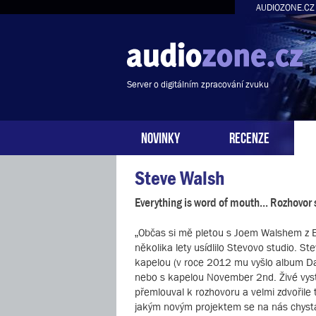
AUDIOZONE.CZ
Server o digitálním zpracování zvuku
NOVINKY
RECENZE
Steve Walsh
Everything is word of mouth... Rozhovor
„Občas si mě pletou s Joem Walshem z Ea
několika lety usídlilo Stevovo studio. S
kapelou (v roce 2012 mu vyšlo album Dail
nebo s kapelou November 2nd. Živé vystu
přemlouval k rozhovoru a velmi zdvořile 
jakým novým projektem se na nás chyst