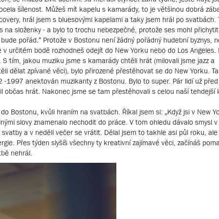
ocela šílenost. Můžeš mít kapelu s kamarády, to je většinou dobrá záb
t covery, hrál jsem s bluesovými kapelami a taky jsem hrál po svatbách. 
s na složenky - a bylo to trochu nebezpečné, protože ses mohl přichyti
 to bude pořád.“ Protože v Bostonu není žádný pořádný hudební byznys, n
že se v určitém bodě rozhodneš odejít do New Yorku nebo do Los Angeles. 
. S tím, jakou muziku jsme s kamarády chtěli hrát (milovali jsme jazz a
li dělat zpívané věci), bylo přirozené přestěhovat se do New Yorku. T
2 -1997 anektován muzikanty z Bostonu. Bylo to super. Pár lidí už pře
il občas hrát. Nakonec jsme se tam přestěhovali s celou naší tehdejší 
 do Bostonu, kvůli hraním na svatbách. Říkal jsem si: „Když jsi v New Y
 jinými slovy znamenalo nechodit do práce. V tom ohledu dávalo smysl v
svatby a v neděli večer se vrátit. Dělal jsem to takhle asi půl roku, ale
ergie. Přes týden slyšíš všechny ty kreativní zajímavé věci, začínáš pom
tbě nehrál.