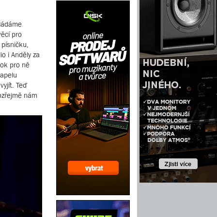
kládáme
ěcí pro
 písničku,
io i Anděly za
rok pro ně
kapelu
yjít. Teď
amozřejmě nám