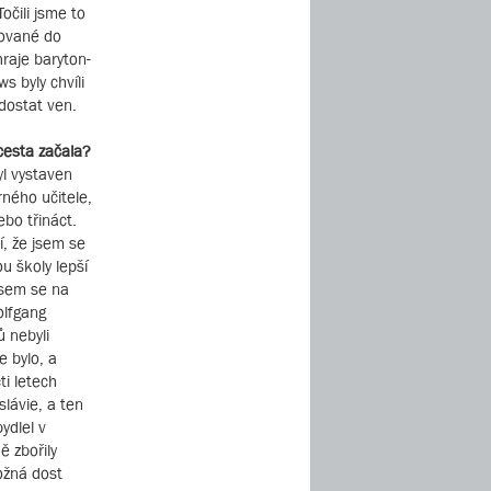
očili jsme to
tované do
hraje baryton-
s byly chvíli
 dostat ven.
 cesta začala?
yl vystaven
ného učitele,
ebo třináct.
í, že jsem se
ou školy lepší
 jsem se na
olfgang
 nebyli
e bylo, a
ti letech
lávie, a ten
ydlel v
ě zbořily
ožná dost