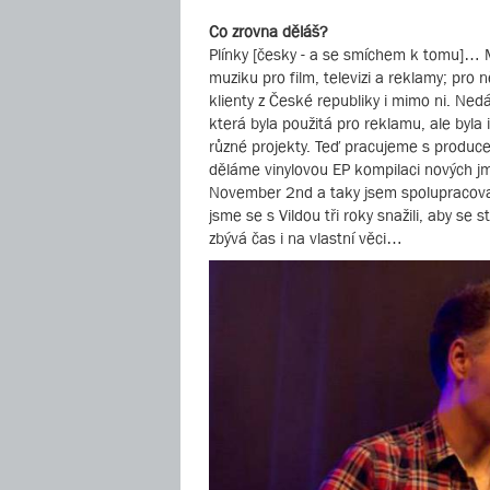
Co zrovna děláš?
Plínky [česky - a se smíchem k tomu]… 
muziku pro film, televizi a reklamy; pr
klienty z České republiky i mimo ni. Ned
která byla použitá pro reklamu, ale byla i
různé projekty. Teď pracujeme s produc
děláme vinylovou EP kompilaci nových jm
November 2nd a taky jsem spolupracoval 
jsme se s Vildou tři roky snažili, aby se 
zbývá čas i na vlastní věci…