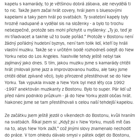
kapelu s kamarády, to je většinou dobrá zábava, ale nevydělá ti
to nic. Takže jsem začal hrát covery, hrál jsem s bluesovými
kapelami a taky jsem hrál po svatbách. Ty svatební kapely byly
hrozně nadupané a vydělal sis na složenky - a bylo to trochu
nebezpečné, protože ses mohl přichytit u myšlenky: „Ty jo, teď je
mi třiadvacet a takhle už to bude pořád.“ Protože v Bostonu není
žádný pořádný hudební byznys, není tam tolik lidí, kteří by hráli
vlastní muziku. Takže se v určitém bodě rozhodneš odejít do New
Yorku nebo do Los Angeles. Nashville tehdy ještě nebyl tak
zajímavý jako dnes. S tím, jakou muziku jsme s kamarády chtěli
hrát (milovali jsme jazz a improvizovanou hudbu, ale taky jsme
chtěli dělat zpívané věci), bylo přirozené přestěhovat se do New
Yorku. Tak vypukla invaze a New York byl mezi léty cca 1992
-1997 anektován muzikanty z Bostonu. Bylo to super. Pár lidí už
před námi podniklo průzkum - já do New Yorku jezdil občas hrát.
Nakonec jsme se tam přestěhovali s celou naší tehdejší kapelou.
Ze začátku jsem ještě jezdil o víkendech do Bostonu, kvůli hraním
na svatbách. Říkal jsem si: „Když jsi v New Yorku, musíš mít čas
na to, abys New York zažil,“ což jinými slovy znamenalo nechodit
do práce. V tom ohledu dávalo smysl v pátek odjet do Bostonu,