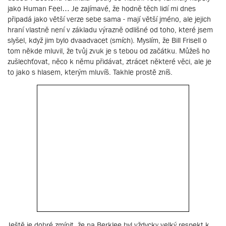
jako Human Feel… Je zajímavé, že hodně těch lidí mi dnes
připadá jako větší verze sebe sama - mají větší jméno, ale jejich
hraní vlastně není v základu výrazně odlišné od toho, které jsem
slyšel, když jim bylo dvaadvacet (smích). Myslím, že Bill Frisell o
tom někde mluvil, že tvůj zvuk je s tebou od začátku. Můžeš ho
zušlechťovat, něco k němu přidávat, ztrácet některé věci, ale je
to jako s hlasem, kterým mluvíš. Takhle prostě zníš.
Ještě je dobré zmínit, že na Berklee byl vždycky velký respekt k