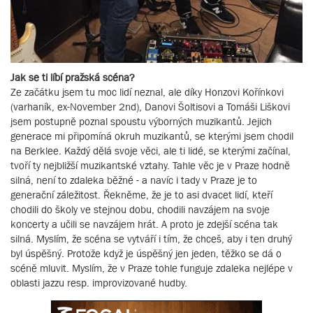
Jak se ti líbí pražská scéna?
Ze začátku jsem tu moc lidí neznal, ale díky Honzovi Kořínkovi
(varhaník, ex-November 2nd), Danovi Šoltisovi a Tomáši Liškovi
jsem postupně poznal spoustu výborných muzikantů. Jejich
generace mi připomíná okruh muzikantů, se kterými jsem chodil
na Berklee. Každý dělá svoje věci, ale ti lidé, se kterými začínal,
tvoří ty nejbližší muzikantské vztahy. Tahle věc je v Praze hodně
silná, není to zdaleka běžné - a navíc i tady v Praze je to
generační záležitost. Řekněme, že je to asi dvacet lidí, kteří
chodili do školy ve stejnou dobu, chodili navzájem na svoje
koncerty a učili se navzájem hrát. A proto je zdejší scéna tak
silná. Myslím, že scéna se vytváří i tím, že chceš, aby i ten druhý
byl úspěšný. Protože když je úspěšný jen jeden, těžko se dá o
scéně mluvit. Myslím, že v Praze tohle funguje zdaleka nejlépe v
oblasti jazzu resp. improvizované hudby.