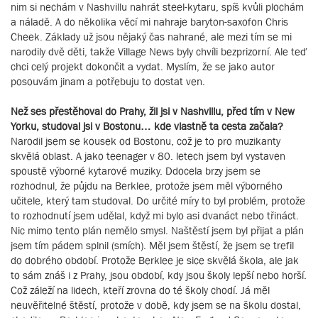
nim si nechám v Nashvillu nahrát steel-kytaru, spíš kvůli plochám
a náladě. A do několika věcí mi nahraje baryton-saxofon Chris
Cheek. Základy už jsou nějaký čas nahrané, ale mezi tím se mi
narodily dvě děti, takže Village News byly chvíli bezprizorní. Ale teď
chci celý projekt dokončit a vydat. Myslím, že se jako autor
posouvám jinam a potřebuju to dostat ven.
Než ses přestěhoval do Prahy, žil jsi v Nashvillu, před tím v New
Yorku, studoval jsi v Bostonu… kde vlastně ta cesta začala?
Narodil jsem se kousek od Bostonu, což je to pro muzikanty
skvělá oblast. A jako teenager v 80. letech jsem byl vystaven
spoustě výborné kytarové muziky. Ddocela brzy jsem se
rozhodnul, že půjdu na Berklee, protože jsem měl výborného
učitele, který tam studoval. Do určité míry to byl problém, protože
to rozhodnutí jsem udělal, když mi bylo asi dvanáct nebo třináct.
Nic mimo tento plán nemělo smysl. Naštěstí jsem byl přijat a plán
jsem tím pádem splnil (smích). Měl jsem štěstí, že jsem se trefil
do dobrého období. Protože Berklee je sice skvělá škola, ale jak
to sám znáš i z Prahy, jsou období, kdy jsou školy lepší nebo horší.
Což záleží na lidech, kteří zrovna do té školy chodí. Já měl
neuvěřitelné štěstí, protože v době, kdy jsem se na školu dostal,