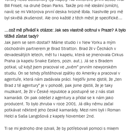
Bill Frisell, na druhé Dean Parks. Takže pro mě ideální (smích),
navíc se mi Viktorova první deska hrozně líbila. Nashville pro mě
byl skvělá zkušenost. Ale ono každé z těch měst je specifické…
…což mě přivádí k otázce: Jak ses vlastně ocitnul v Praze? A bylo
těžké zůstat tady?
Jak jsem se sem dostal? Máme studio i v New Yorku a mým
obchodním partnerem je Brad Stratton. Brad žil v Čechách v
devadesátých letech, měl tu i kapelu, která se jmenovala Cirkus
Praha (a kapelu Snake Eaters, pozn. aut.). Já se s Bradem
potkal, už když jsem pracoval ve „svém“ prvním newyorském
studiu. On se tehdy přistěhoval zpátky do Ameriky a pracoval v
agentuře, která nám zadávala práci. Nejdřív jsme zjistili, že „ten
Brad z té agentury“ je v pohodě, pak jsme zjistili, že je taky
muzikant, že žil v České republice a postupně se z nás stali
kamarádi. On pak odešel z agentury a přidal se k nám jako
producent. To bylo zhruba v roce 2001. Já díky němu začal
potkávat některé jeho české kamarády. Mezi nimi byli i Roman
Helcl a Saša Langošová z kapely November 2nd.
Ti se mi jednoho dne ozvali, že by potřebovali pomoci s mixem