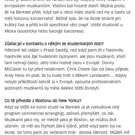
evropským muzikantům. Všichni byli hrozně dobří. Možná proto,
že na Berklee přišli, když byli o něco málo starší než my a často už
měli hotovou konzervatoř. Běžné bylo, že na škole strávili jen
krátký čas a přišli kvůli specifické věci (např. chtěli studovat u
Micka Goodricka nebo George Garzonea).
Zůstal jsi v kontaktu s někým ze studentských dob?
Některé lidi vídám v Praze častěji, než když jsem žil v Nashvillu.
Nashville sice žije hudebním byznysem, ale jsou muzikanti, kteří
tam nehrají často, zato tráví hodně času v Evropě. Donny
McCaslin tu byl před nedávnem, Chris Cheek čas od času přijede,
Andy Hess mi psal, že tu bude hrát s Mikem Landauem… Kdyby
nebylo příležitostí zahrát si v Evropě, spousta profesionálních
jazzových muzikantů by měla daleko těžší živobytí.
Co tě přivedlo z Bostonu do New Yorku?
Když se blížíš ke konci studií na Berklee (a já vystudoval celý
program commercial arranging), začneš přemýšlet, co dál.
Muzikanti jako my, ve městě jako je Boston, se můžou živit
učením. Já měl asi čtyřicet žáků týdně, ještě když jsem byl na
škole, do toho jsem po večerech hrál - docela šílenost. Můžeš mít