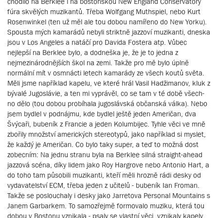
chodilo na Berklee i na bostonskou New England Conservatory
fúra skvělých muzikantů. Třeba Wolfgang Muthspiel, nebo Kurt
Rosenwinkel (ten už měl ale tou dobou namířeno do New Yorku).
Spousta mých kamarádů nebyli striktně jazzoví muzikanti, dneska
jsou v Los Angeles a natáčí pro Davida Fostera atp. Vůbec
nejlepší na Berklee bylo, a dodneška je, že je to jedna z
nejmezinárodnějších škol na zemi. Takže pro mě bylo úplně
normální mít v osmnácti letech kamarády ze všech koutů světa.
Měli jsme například kapelu, ve které hrál Vasil Hadžimanov, kluk z
bývalé Jugoslávie, a ten mi vyprávěl, co se tam v té době všech-
no dělo (tou dobou probíhala jugoslávská občanská válka). Nebo
jsem bydlel v podnájmu, kde bydlel ještě jeden Američan, dva
Švýcaři, bubeník z Francie a jeden Kolumbijec. Tyhle věci ve mně
zbořily množství amerických stereotypů, jako například si myslet,
že každý je Američan. Co bylo taky super, a teď to možná dost
zobecním: Na jednu stranu byla na Berklee silná straight-ahead
jazzová scéna, díky lidem jako Roy Hargrove nebo Antonio Hart, a
do toho tam působili muzikanti, kteří měli hrozně rádi desky od
vydavatelství ECM, třeba jeden z učitelů - bubeník Ian Froman.
Takže se poslouchaly i desky jako Jarretova Personal Mountains s
Janem Garbarkem. To samozřejmě formovalo muziku, která tou
dobou v Bostonu vznikala - psaly se vlastní věci, vznikaly kapely