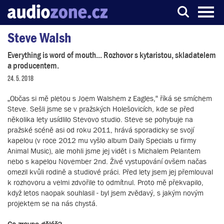
Steve Walsh
Server o digitálním zpracování zvuku
Everything is word of mouth... Rozhovor s kytaristou, skladatelem
a producentem.
24. 5. 2018
„Občas si mě pletou s Joem Walshem z Eagles,“ říká se smíchem
Steve. Sešli jsme se v pražských Holešovicích, kde se před
několika lety usídlilo Stevovo studio. Steve se pohybuje na
pražské scéně asi od roku 2011, hrává sporadicky se svojí
kapelou (v roce 2012 mu vyšlo album Daily Specials u firmy
Animal Music), ale mohli jsme jej vidět i s Michalem Pelantem
nebo s kapelou November 2nd. Živé vystupování ovšem načas
omezil kvůli rodině a studiové práci. Před lety jsem jej přemlouval
k rozhovoru a velmi zdvořile to odmítnul. Proto mě překvapilo,
když letos naopak souhlasil - byl jsem zvědavý, s jakým novým
projektem se na nás chystá.