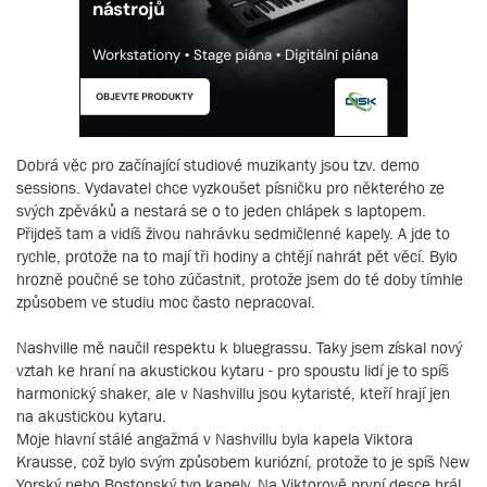
Dobrá věc pro začínající studiové muzikanty jsou tzv. demo
sessions. Vydavatel chce vyzkoušet písničku pro některého ze
svých zpěváků a nestará se o to jeden chlápek s laptopem.
Přijdeš tam a vidíš živou nahrávku sedmičlenné kapely. A jde to
rychle, protože na to mají tři hodiny a chtějí nahrát pět věcí. Bylo
hrozně poučné se toho zúčastnit, protože jsem do té doby tímhle
způsobem ve studiu moc často nepracoval.
Nashville mě naučil respektu k bluegrassu. Taky jsem získal nový
vztah ke hraní na akustickou kytaru - pro spoustu lidí je to spíš
harmonický shaker, ale v Nashvillu jsou kytaristé, kteří hrají jen
na akustickou kytaru.
Moje hlavní stálé angažmá v Nashvillu byla kapela Viktora
Krausse, což bylo svým způsobem kuriózní, protože to je spíš New
Yorský nebo Bostonský typ kapely. Na Viktorově první desce hrál