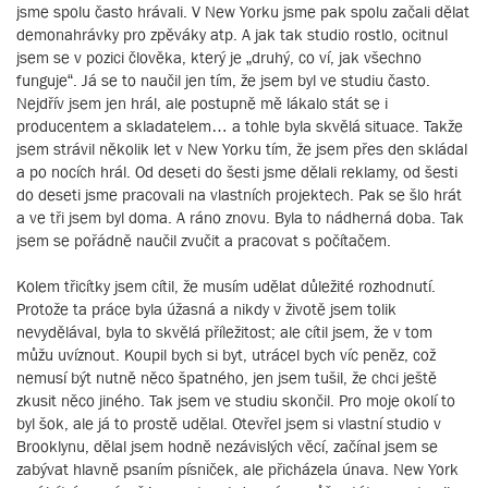
jsme spolu často hrávali. V New Yorku jsme pak spolu začali dělat
demonahrávky pro zpěváky atp. A jak tak studio rostlo, ocitnul
jsem se v pozici člověka, který je „druhý, co ví, jak všechno
funguje“. Já se to naučil jen tím, že jsem byl ve studiu často.
Nejdřív jsem jen hrál, ale postupně mě lákalo stát se i
producentem a skladatelem… a tohle byla skvělá situace. Takže
jsem strávil několik let v New Yorku tím, že jsem přes den skládal
a po nocích hrál. Od deseti do šesti jsme dělali reklamy, od šesti
do deseti jsme pracovali na vlastních projektech. Pak se šlo hrát
a ve tři jsem byl doma. A ráno znovu. Byla to nádherná doba. Tak
jsem se pořádně naučil zvučit a pracovat s počítačem.
Kolem třicítky jsem cítil, že musím udělat důležité rozhodnutí.
Protože ta práce byla úžasná a nikdy v životě jsem tolik
nevydělával, byla to skvělá příležitost; ale cítil jsem, že v tom
můžu uvíznout. Koupil bych si byt, utrácel bych víc peněz, což
nemusí být nutně něco špatného, jen jsem tušil, že chci ještě
zkusit něco jiného. Tak jsem ve studiu skončil. Pro moje okolí to
byl šok, ale já to prostě udělal. Otevřel jsem si vlastní studio v
Brooklynu, dělal jsem hodně nezávislých věcí, začínal jsem se
zabývat hlavně psaním písniček, ale přicházela únava. New York