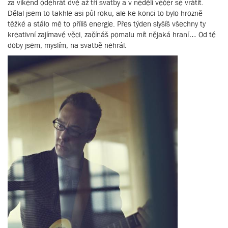
za víkend odehrát dvě až tři svatby a v neděli večer se vrátit.
Dělal jsem to takhle asi půl roku, ale ke konci to bylo hrozně
těžké a stálo mě to příliš energie. Přes týden slyšíš všechny ty
kreativní zajímavé věci, začínáš pomalu mít nějaká hraní… Od té
doby jsem, myslím, na svatbě nehrál.