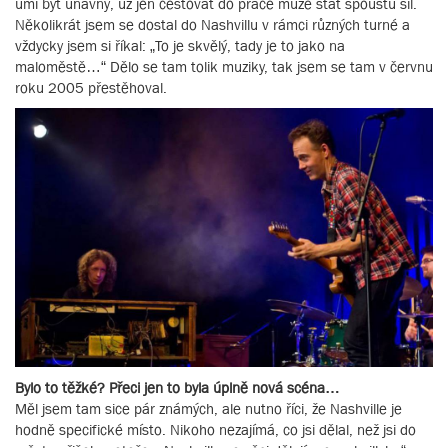
umí být únavný, už jen cestovat do práce může stát spoustu sil.
Několikrát jsem se dostal do Nashvillu v rámci různých turné a
vždycky jsem si říkal: „To je skvělý, tady je to jako na
maloměstě…“ Dělo se tam tolik muziky, tak jsem se tam v červnu
roku 2005 přestěhoval.
Bylo to těžké? Přeci jen to byla úplně nová scéna…
Měl jsem tam sice pár známých, ale nutno říci, že Nashville je
hodně specifické místo. Nikoho nezajímá, co jsi dělal, než jsi do