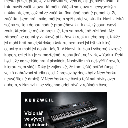
města přišel, protože v Nashvillu se věci dělají „ponashvillsku“ a
tak musíš začít znovu. Já měl naštěstí smlouvu s newyorským
nakladatelem, což mi ze začátku finančně hodně pomohlo. Ze
začátku jsem hrál málo, měl jsem spíš práci ve studiu. Nashvillská
scéna se tou dobou hodně proměňovala - klasický countryový
zvuk, kterým je město proslulé, ten samozřejmě zůstává. Ale
zároveň se country zvukově přibližovala rocku nebo popu, takže
jsi mohl hrát na elektrickou kytaru, nemusel jsi být striktně
country a mohl jsi dostat kšeft. V Nasvhillu jsou i výborné jazzové
kapely, estetika je samozřejmě trochu jiná, než v New Yorku. Řekl
bych, že co se týče hraní písniček, Nashville má nejvyšší úroveň,
kterou jsem viděl. Taky je zajímavé, že tam ještě pořád fungují
velká nahrávací studia (jejichž provoz by dnes byl v New Yorku
neuvěřitelně drahý). V New Yorku se často řeší nahrávky over-
dubem, v Nashvillu se všechno odehrává v reálném čase.