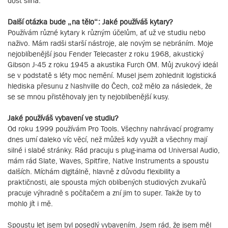
dost silná.
Další otázka bude „na tělo“: Jaké používáš kytary?
Používám různé kytary k různým účelům, ať už ve studiu nebo
naživo. Mám radši starší nástroje, ale novým se nebráním. Moje
nejoblíbenější jsou Fender Telecaster z roku 1968, akustický
Gibson J-45 z roku 1945 a akustika Furch OM. Můj zvukový ideál
se v podstatě s léty moc nemění. Musel jsem zohlednit logistická
hlediska přesunu z Nashville do Čech, což mělo za následek, že
se se mnou přistěhovaly jen ty nejoblíbenější kusy.
Jaké používáš vybavení ve studiu?
Od roku 1999 používám Pro Tools. Všechny nahrávací programy
dnes umí daleko víc věcí, než můžeš kdy využít a všechny mají
silné i slabé stránky. Rád pracuju s plug-inama od Universal Audio,
mám rád Slate, Waves, Spitfire, Native Instruments a spoustu
dalších. Míchám digitálně, hlavně z důvodu flexibility a
praktičnosti, ale spousta mých oblíbených studiových zvukařů
pracuje výhradně s počítačem a zní jim to super. Takže by to
mohlo jít i mě.
Spoustu let jsem byl posedlý vybavením. Jsem rád, že jsem měl