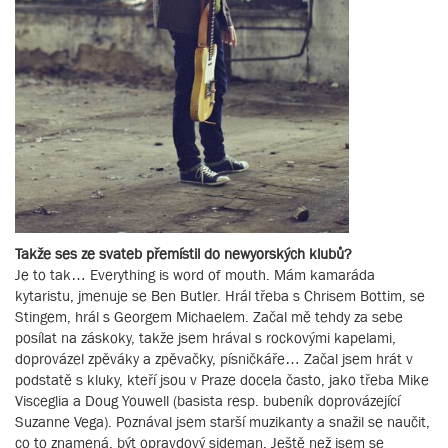
Takže ses ze svateb přemístil do newyorských klubů?
Je to tak… Everything is word of mouth. Mám kamaráda
kytaristu, jmenuje se Ben Butler. Hrál třeba s Chrisem Bottim, se
Stingem, hrál s Georgem Michaelem. Začal mě tehdy za sebe
posílat na záskoky, takže jsem hrával s rockovými kapelami,
doprovázel zpěváky a zpěvačky, písničkáře… Začal jsem hrát v
podstatě s kluky, kteří jsou v Praze docela často, jako třeba Mike
Visceglia a Doug Youwell (basista resp. bubeník doprovázející
Suzanne Vega). Poznával jsem starší muzikanty a snažil se naučit,
co to znamená, být opravdový sideman. Ještě než jsem se