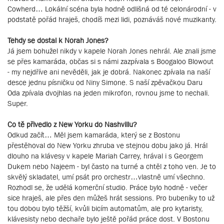
Cowherd… Lokální scéna byla hodně odlišná od té celonárodní - v
podstatě pořád hraješ, chodíš mezi lidi, poznáváš nové muzikanty.
Tehdy se dostal k Norah Jones?
Já jsem bohužel nikdy v kapele Norah Jones nehrál. Ale znali jsme
se přes kamaráda, občas si s námi zazpívala s Boogaloo Blowout
- my nejdříve ani nevěděli, jak je dobrá. Nakonec zpívala na naší
desce jednu písničku od Niny Simone. S naší zpěvačkou Daru
Oda zpívala dvojhlas na jeden mikrofon, rovnou jsme to nechali.
Super.
Co tě přivedlo z New Yorku do Nashvillu?
Odkud začít… Měl jsem kamaráda, který se z Bostonu
přestěhoval do New Yorku zhruba ve stejnou dobu jako já. Hrál
dlouho na klávesy v kapele Mariah Carrey, hrával i s Georgem
Dukem nebo Najeem - byl často na turné a chtěl z toho ven. Je to
skvělý skladatel, umí psát pro orchestr…vlastně umí všechno.
Rozhodl se, že udělá komerční studio. Práce bylo hodně - večer
sice hraješ, ale přes den můžeš hrát sessions. Pro bubeníky to už
tou dobou bylo těžší, kvůli bicím automatům, ale pro kytaristy,
klávesisty nebo dechaře bylo ještě pořád práce dost. V Bostonu