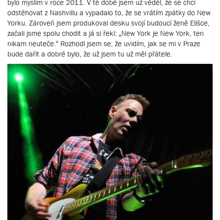
bylo myslím v roce 2011. V té době jsem už věděl, že se chci
odstěhovat z Nashvillu a vypadalo to, že se vrátím zpátky do New
Yorku. Zároveň jsem produkoval desku svojí budoucí ženě Elišce,
začali jsme spolu chodit a já si řekl: „New York je New York, ten
nikam neuteče.“ Rozhodl jsem se, že uvidím, jak se mi v Praze
bude dařit a dobré bylo, že už jsem tu už měl přátele.