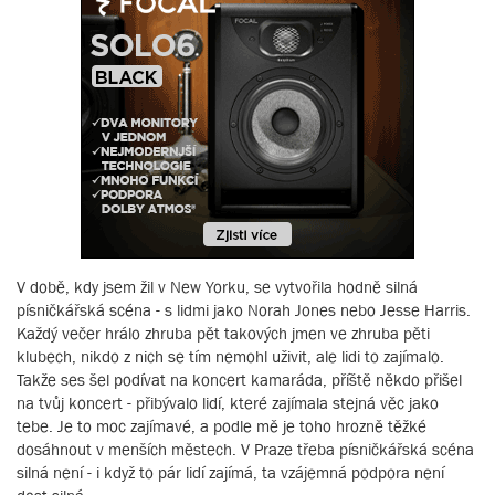
V době, kdy jsem žil v New Yorku, se vytvořila hodně silná
písničkářská scéna - s lidmi jako Norah Jones nebo Jesse Harris.
Každý večer hrálo zhruba pět takových jmen ve zhruba pěti
klubech, nikdo z nich se tím nemohl uživit, ale lidi to zajímalo.
Takže ses šel podívat na koncert kamaráda, příště někdo přišel
na tvůj koncert - přibývalo lidí, které zajímala stejná věc jako
tebe. Je to moc zajímavé, a podle mě je toho hrozně těžké
dosáhnout v menších městech. V Praze třeba písničkářská scéna
silná není - i když to pár lidí zajímá, ta vzájemná podpora není