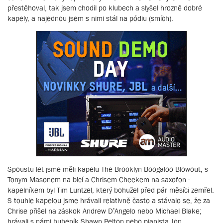
přestěhoval, tak jsem chodil po klubech a slyšel hrozně dobré
kapely, a najednou jsem s nimi stál na pódiu (smích).
Spoustu let jsme měli kapelu The Brooklyn Boogaloo Blowout, s
Tonym Masonem na bicí a Chrisem Cheekem na saxofon -
kapelníkem byl Tim Luntzel, který bohužel před pár měsíci zemřel.
S touhle kapelou jsme hrávali relativně často a stávalo se, že za
Chrise přišel na záskok Andrew D’Angelo nebo Michael Blake;
hrávali s námi bubeník Shawn Pelton nebo pianista Jon