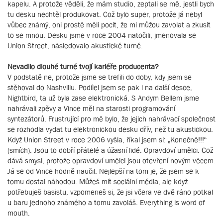
kapelu. A protože věděli, že mám studio, zeptali se mě, jestli bych
tu desku nechtěl produkovat. Což bylo super, protože já nebyl
vůbec známý, oni prostě měli pocit, že mi můžou zavolat a zkusit
to se mnou. Desku jsme v roce 2004 natočili, jmenovala se
Union Street, následovalo akustické turné.
Nevadilo dlouhé turné tvojí kariéře producenta?
V podstatě ne, protože jsme se trefili do doby, kdy jsem se
stěhoval do Nashvillu. Podílel jsem se pak i na další desce,
Nightbird, ta už byla zase elektronická. S Andym Bellem jsme
nahrávali zpěvy a Vince měl na starosti programování
syntezátorů. Frustrující pro mě bylo, že jejich nahrávací společnost
se rozhodla vydat tu elektronickou desku dřív, než tu akustickou.
Když Union Street v roce 2006 vyšla, říkal jsem si: „Konečně!!!“
(smích). Jsou to dobří přátelé a úžasní lidé. Opravdoví umělci. Což
dává smysl, protože opravdoví umělci jsou otevření novým věcem.
Já se od Vince hodně naučil. Nejlepší na tom je, že jsem se k
tomu dostal náhodou. Můžeš mít sociální média, ale když
potřebuješ basistu, vzpomeneš si, že jsi včera ve dvě ráno potkal
u baru jednoho známého a tomu zavoláš. Everything is word of
mouth.