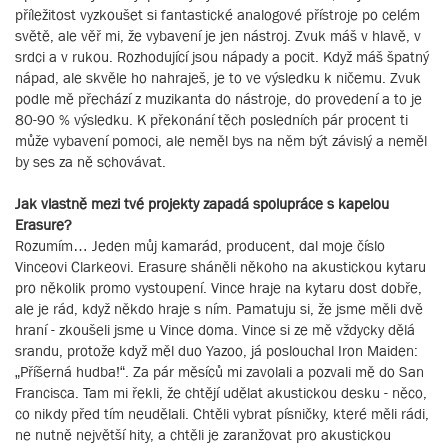
příležitost vyzkoušet si fantastické analogové přístroje po celém
světě, ale věř mi, že vybavení je jen nástroj. Zvuk máš v hlavě, v
srdci a v rukou. Rozhodující jsou nápady a pocit. Když máš špatný
nápad, ale skvěle ho nahraješ, je to ve výsledku k ničemu. Zvuk
podle mě přechází z muzikanta do nástroje, do provedení a to je
80-90 % výsledku. K překonání těch posledních pár procent ti
může vybavení pomoci, ale neměl bys na něm být závislý a neměl
by ses za ně schovávat.
Jak vlastně mezi tvé projekty zapadá spolupráce s kapelou
Erasure?
Rozumím… Jeden můj kamarád, producent, dal moje číslo
Vinceovi Clarkeovi. Erasure sháněli někoho na akustickou kytaru
pro několik promo vystoupení. Vince hraje na kytaru dost dobře,
ale je rád, když někdo hraje s ním. Pamatuju si, že jsme měli dvě
hraní - zkoušeli jsme u Vince doma. Vince si ze mě vždycky dělá
srandu, protože když měl duo Yazoo, já poslouchal Iron Maiden:
„Příšerná hudba!“. Za pár měsíců mi zavolali a pozvali mě do San
Francisca. Tam mi řekli, že chtějí udělat akustickou desku - něco,
co nikdy před tím neudělali. Chtěli vybrat písničky, které měli rádi,
ne nutně největší hity, a chtěli je zaranžovat pro akustickou