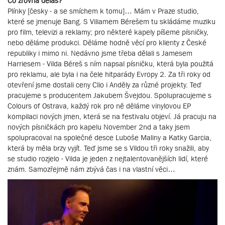
Co zrovna děláš?
Plínky [česky - a se smíchem k tomu]… Mám v Praze studio,
které se jmenuje Bang. S Viliamem Bérešem tu skládáme muziku
pro film, televizi a reklamy; pro některé kapely píšeme písničky,
nebo děláme produkci. Děláme hodně věcí pro klienty z České
republiky i mimo ni. Nedávno jsme třeba dělali s Jamesem
Harriesem - Vilda Béreš s ním napsal písničku, která byla použitá
pro reklamu, ale byla i na čele hitparády Evropy 2. Za tři roky od
otevření jsme dostali ceny Clio i Anděly za různé projekty. Teď
pracujeme s producentem Jakubem Švejdou. Spolupracujeme s
Colours of Ostrava, každý rok pro ně děláme vinylovou EP
kompilaci nových jmen, která se na festivalu objeví. Já pracuju na
nových písničkách pro kapelu November 2nd a taky jsem
spolupracoval na společné desce Luboše Maliny a Katky Garcia,
která by měla brzy vyjít. Teď jsme se s Vildou tři roky snažili, aby
se studio rozjelo - Vilda je jeden z nejtalentovanějších lidí, které
znám. Samozřejmě nám zbývá čas i na vlastní věci…