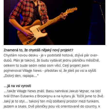
Znamená to, že chystáš nějaký nový projekt?
Chystám novou desku - je v podstatě hotová, zbývá pár over-
dubů. Plán je takový, že budu vydávat jednu písničku měsíčně,
celkem to bude sedm nebo osm věcí. Celý projekt jsem
pojmenoval Village News - představ si, že jdeš po vsi a slyšíš
„Dobrý den, rapapa…“
…já na vsi vyrostl
…takže Village News znáš. Basu nahrával Jakub Vejnar, na bicí
hrál Ethan Eubanks z Brooklynu a na kytaru já. Točili jsme to živě.
Jaký je to styl… takový ten můj oblíbený prostor mezi funkem,
jazzem a blues. Dvě písničky jsou víc orientované do country, k