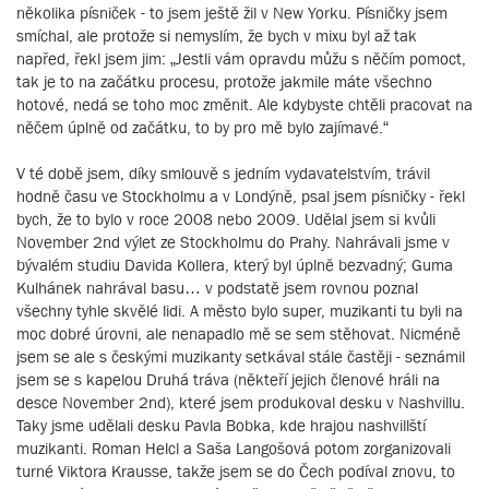
několika písniček - to jsem ještě žil v New Yorku. Písničky jsem
smíchal, ale protože si nemyslím, že bych v mixu byl až tak
napřed, řekl jsem jim: „Jestli vám opravdu můžu s něčím pomoct,
tak je to na začátku procesu, protože jakmile máte všechno
hotové, nedá se toho moc změnit. Ale kdybyste chtěli pracovat na
něčem úplně od začátku, to by pro mě bylo zajímavé.“
V té době jsem, díky smlouvě s jedním vydavatelstvím, trávil
hodně času ve Stockholmu a v Londýně, psal jsem písničky - řekl
bych, že to bylo v roce 2008 nebo 2009. Udělal jsem si kvůli
November 2nd výlet ze Stockholmu do Prahy. Nahrávali jsme v
bývalém studiu Davida Kollera, který byl úplně bezvadný; Guma
Kulhánek nahrával basu… v podstatě jsem rovnou poznal
všechny tyhle skvělé lidi. A město bylo super, muzikanti tu byli na
moc dobré úrovni, ale nenapadlo mě se sem stěhovat. Nicméně
jsem se ale s českými muzikanty setkával stále častěji - seznámil
jsem se s kapelou Druhá tráva (někteří jejich členové hráli na
desce November 2nd), které jsem produkoval desku v Nashvillu.
Taky jsme udělali desku Pavla Bobka, kde hrajou nashvillští
muzikanti. Roman Helcl a Saša Langošová potom zorganizovali
turné Viktora Krausse, takže jsem se do Čech podíval znovu, to