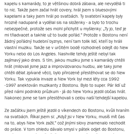
kapelu s kamarády, to je většinou dobrá zábava, ale nevydělá ti
to nic. Takže jsem začal hrát covery, hrál jsem s bluesovými
kapelami a taky jsem hrál po svatbách. Ty svatební kapely byly
hrozně nadupané a vydělal sis na složenky - a bylo to trochu
nebezpečné, protože ses mohl přichytit u myšlenky: „Ty jo, teď je
mi třiadvacet a takhle už to bude pořád.“ Protože v Bostonu není
žádný pořádný hudební byznys, není tam tolik lidí, kteří by hráli
vlastní muziku. Takže se v určitém bodě rozhodneš odejít do New
Yorku nebo do Los Angeles. Nashville tehdy ještě nebyl tak
zajímavý jako dnes. S tím, jakou muziku jsme s kamarády chtěli
hrát (milovali jsme jazz a improvizovanou hudbu, ale taky jsme
chtěli dělat zpívané věci), bylo přirozené přestěhovat se do New
Yorku. Tak vypukla invaze a New York byl mezi léty cca 1992
-1997 anektován muzikanty z Bostonu. Bylo to super. Pár lidí už
před námi podniklo průzkum - já do New Yorku jezdil občas hrát.
Nakonec jsme se tam přestěhovali s celou naší tehdejší kapelou.
Ze začátku jsem ještě jezdil o víkendech do Bostonu, kvůli hraním
na svatbách. Říkal jsem si: „Když jsi v New Yorku, musíš mít čas
na to, abys New York zažil,“ což jinými slovy znamenalo nechodit
do práce. V tom ohledu dávalo smysl v pátek odjet do Bostonu,