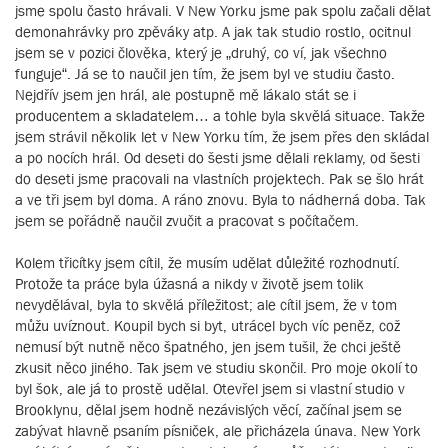
jsme spolu často hrávali. V New Yorku jsme pak spolu začali dělat
demonahrávky pro zpěváky atp. A jak tak studio rostlo, ocitnul
jsem se v pozici člověka, který je „druhý, co ví, jak všechno
funguje“. Já se to naučil jen tím, že jsem byl ve studiu často.
Nejdřív jsem jen hrál, ale postupně mě lákalo stát se i
producentem a skladatelem… a tohle byla skvělá situace. Takže
jsem strávil několik let v New Yorku tím, že jsem přes den skládal
a po nocích hrál. Od deseti do šesti jsme dělali reklamy, od šesti
do deseti jsme pracovali na vlastních projektech. Pak se šlo hrát
a ve tři jsem byl doma. A ráno znovu. Byla to nádherná doba. Tak
jsem se pořádně naučil zvučit a pracovat s počítačem.
Kolem třicítky jsem cítil, že musím udělat důležité rozhodnutí.
Protože ta práce byla úžasná a nikdy v životě jsem tolik
nevydělával, byla to skvělá příležitost; ale cítil jsem, že v tom
můžu uvíznout. Koupil bych si byt, utrácel bych víc peněz, což
nemusí být nutně něco špatného, jen jsem tušil, že chci ještě
zkusit něco jiného. Tak jsem ve studiu skončil. Pro moje okolí to
byl šok, ale já to prostě udělal. Otevřel jsem si vlastní studio v
Brooklynu, dělal jsem hodně nezávislých věcí, začínal jsem se
zabývat hlavně psaním písniček, ale přicházela únava. New York