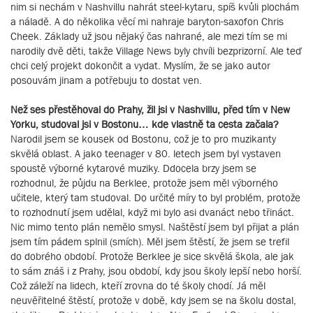
nim si nechám v Nashvillu nahrát steel-kytaru, spíš kvůli plochám
a náladě. A do několika věcí mi nahraje baryton-saxofon Chris
Cheek. Základy už jsou nějaký čas nahrané, ale mezi tím se mi
narodily dvě děti, takže Village News byly chvíli bezprizorní. Ale teď
chci celý projekt dokončit a vydat. Myslím, že se jako autor
posouvám jinam a potřebuju to dostat ven.
Než ses přestěhoval do Prahy, žil jsi v Nashvillu, před tím v New
Yorku, studoval jsi v Bostonu… kde vlastně ta cesta začala?
Narodil jsem se kousek od Bostonu, což je to pro muzikanty
skvělá oblast. A jako teenager v 80. letech jsem byl vystaven
spoustě výborné kytarové muziky. Ddocela brzy jsem se
rozhodnul, že půjdu na Berklee, protože jsem měl výborného
učitele, který tam studoval. Do určité míry to byl problém, protože
to rozhodnutí jsem udělal, když mi bylo asi dvanáct nebo třináct.
Nic mimo tento plán nemělo smysl. Naštěstí jsem byl přijat a plán
jsem tím pádem splnil (smích). Měl jsem štěstí, že jsem se trefil
do dobrého období. Protože Berklee je sice skvělá škola, ale jak
to sám znáš i z Prahy, jsou období, kdy jsou školy lepší nebo horší.
Což záleží na lidech, kteří zrovna do té školy chodí. Já měl
neuvěřitelné štěstí, protože v době, kdy jsem se na školu dostal,