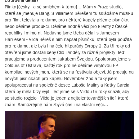
Co zrovna děláš?
Plínky [česky - a se smíchem k tomu]… Mám v Praze studio,
které se jmenuje Bang. S Viliamem Bérešem tu skládáme muziku
pro film, televizi a reklamy; pro některé kapely píšeme písničky,
nebo děláme produkci. Děláme hodně věcí pro klienty z České
republiky i mimo ni. Nedávno jsme třeba dělali s Jamesem
Harriesem - Vilda Béreš s ním napsal písničku, která byla použitá
pro reklamu, ale byla i na čele hitparády Evropy 2. Za tři roky od
otevření jsme dostali ceny Clio i Anděly za různé projekty. Teď
pracujeme s producentem Jakubem Švejdou. Spolupracujeme s
Colours of Ostrava, každý rok pro ně děláme vinylovou EP
kompilaci nových jmen, která se na festivalu objeví. Já pracuju na
nových písničkách pro kapelu November 2nd a taky jsem
spolupracoval na společné desce Luboše Maliny a Katky Garcia,
která by měla brzy vyjít. Teď jsme se s Vildou tři roky snažili, aby
se studio rozjelo - Vilda je jeden z nejtalentovanějších lidí, které
znám. Samozřejmě nám zbývá čas i na vlastní věci…