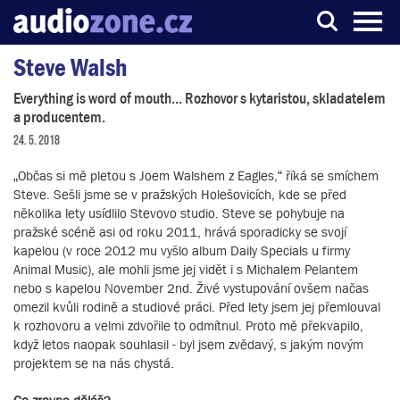
Steve Walsh
Server o digitálním zpracování zvuku
Everything is word of mouth... Rozhovor s kytaristou, skladatelem
a producentem.
24. 5. 2018
„Občas si mě pletou s Joem Walshem z Eagles,“ říká se smíchem
Steve. Sešli jsme se v pražských Holešovicích, kde se před
několika lety usídlilo Stevovo studio. Steve se pohybuje na
pražské scéně asi od roku 2011, hrává sporadicky se svojí
kapelou (v roce 2012 mu vyšlo album Daily Specials u firmy
Animal Music), ale mohli jsme jej vidět i s Michalem Pelantem
nebo s kapelou November 2nd. Živé vystupování ovšem načas
omezil kvůli rodině a studiové práci. Před lety jsem jej přemlouval
k rozhovoru a velmi zdvořile to odmítnul. Proto mě překvapilo,
když letos naopak souhlasil - byl jsem zvědavý, s jakým novým
projektem se na nás chystá.