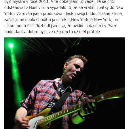
bylo myslím v roce 2011. V té době jsem už věděl, že se chci
odstěhovat z Nashvillu a vypadalo to, že se vrátím zpátky do New
Yorku. Zároveň jsem produkoval desku svojí budoucí ženě Elišce,
začali jsme spolu chodit a já si řekl: „New York je New York, ten
nikam neuteče.“ Rozhodl jsem se, že uvidím, jak se mi v Praze
bude dařit a dobré bylo, že už jsem tu už měl přátele.