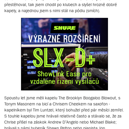
přestěhoval, tak jsem chodil po klubech a slyšel hrozně dobré
kapely, a najednou jsem s nimi stál na pódiu (smích).
Spoustu let jsme měli kapelu The Brooklyn Boogaloo Blowout, s
Tonym Masonem na bicí a Chrisem Cheekem na saxofon -
kapelníkem byl Tim Luntzel, který bohužel před pár měsíci zemřel.
S touhle kapelou jsme hrávali relativně často a stávalo se, že za
Chrise přišel na záskok Andrew D’Angelo nebo Michael Blake;
hrávali s námi bubeník Shawn Pelton nebo pianista Jon