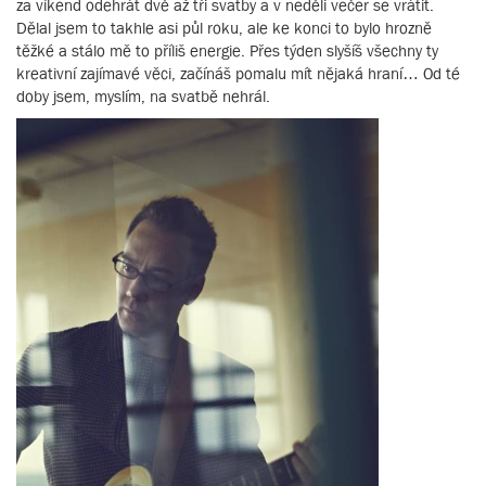
za víkend odehrát dvě až tři svatby a v neděli večer se vrátit.
Dělal jsem to takhle asi půl roku, ale ke konci to bylo hrozně
těžké a stálo mě to příliš energie. Přes týden slyšíš všechny ty
kreativní zajímavé věci, začínáš pomalu mít nějaká hraní… Od té
doby jsem, myslím, na svatbě nehrál.