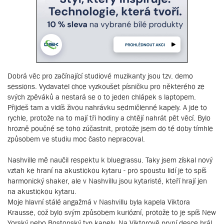
Dobrá věc pro začínající studiové muzikanty jsou tzv. demo
sessions. Vydavatel chce vyzkoušet písničku pro některého ze
svých zpěváků a nestará se o to jeden chlápek s laptopem.
Přijdeš tam a vidíš živou nahrávku sedmičlenné kapely. A jde to
rychle, protože na to mají tři hodiny a chtějí nahrát pět věcí. Bylo
hrozně poučné se toho zúčastnit, protože jsem do té doby tímhle
způsobem ve studiu moc často nepracoval.
Nashville mě naučil respektu k bluegrassu. Taky jsem získal nový
vztah ke hraní na akustickou kytaru - pro spoustu lidí je to spíš
harmonický shaker, ale v Nashvillu jsou kytaristé, kteří hrají jen
na akustickou kytaru.
Moje hlavní stálé angažmá v Nashvillu byla kapela Viktora
Krausse, což bylo svým způsobem kuriózní, protože to je spíš New
Yorský nebo Bostonský typ kapely. Na Viktorově první desce hrál