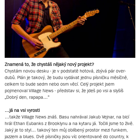
Znamená to, že chystáš nějaký nový projekt?
Chystám novou desku - je v podstatě hotová, zbývá pár over-
dubů. Plán je takový, že budu vydávat jednu písničku měsíčně,
celkem to bude sedm nebo osm věcí. Celý projekt jsem
pojmenoval Village News - představ si, že jdeš po vsi a slyšíš
„Dobrý den, rapapa…“
…já na vsi vyrostl
…takže Village News znáš. Basu nahrával Jakub Vejnar, na bicí
hrál Ethan Eubanks z Brooklynu a na kytaru já. Točili jsme to živě.
Jaký je to styl… takový ten můj oblíbený prostor mezi funkem,
jazzem a blues. Dvě písničky jsou víc orientované do country, k