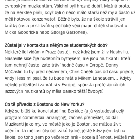
evropským muzikantům. Všichni byli hrozně dobří. Možná proto,
že na Berklee přišli, když byli o něco málo starší než my a často už
měli hotovou konzervatoř. Běžné bylo, že na škole strávili jen
krátký čas a přišli kvůli specifické věci (např. chtěli studovat u
Micka Goodricka nebo George Garzonea).
Zůstal jsi v kontaktu s někým ze studentských dob?
Některé lidi vídám v Praze častěji, než když jsem žil v Nashvillu.
Nashville sice žije hudebním byznysem, ale jsou muzikanti, kteří
tam nehrají často, zato tráví hodně času v Evropě. Donny
McCaslin tu byl před nedávnem, Chris Cheek čas od času přijede,
Andy Hess mi psal, že tu bude hrát s Mikem Landauem… Kdyby
nebylo příležitostí zahrát si v Evropě, spousta profesionálních
jazzových muzikantů by měla daleko těžší živobytí.
Co tě přivedlo z Bostonu do New Yorku?
Když se blížíš ke konci studií na Berklee (a já vystudoval celý
program commercial arranging), začneš přemýšlet, co dál.
Muzikanti jako my, ve městě jako je Boston, se můžou živit
učením. Já měl asi čtyřicet žáků týdně, ještě když jsem byl na
škole, do toho jsem po večerech hrál - docela šílenost. Můžeš mít