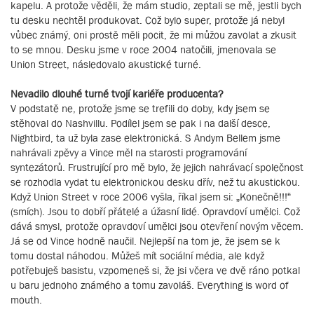
kapelu. A protože věděli, že mám studio, zeptali se mě, jestli bych
tu desku nechtěl produkovat. Což bylo super, protože já nebyl
vůbec známý, oni prostě měli pocit, že mi můžou zavolat a zkusit
to se mnou. Desku jsme v roce 2004 natočili, jmenovala se
Union Street, následovalo akustické turné.
Nevadilo dlouhé turné tvojí kariéře producenta?
V podstatě ne, protože jsme se trefili do doby, kdy jsem se
stěhoval do Nashvillu. Podílel jsem se pak i na další desce,
Nightbird, ta už byla zase elektronická. S Andym Bellem jsme
nahrávali zpěvy a Vince měl na starosti programování
syntezátorů. Frustrující pro mě bylo, že jejich nahrávací společnost
se rozhodla vydat tu elektronickou desku dřív, než tu akustickou.
Když Union Street v roce 2006 vyšla, říkal jsem si: „Konečně!!!“
(smích). Jsou to dobří přátelé a úžasní lidé. Opravdoví umělci. Což
dává smysl, protože opravdoví umělci jsou otevření novým věcem.
Já se od Vince hodně naučil. Nejlepší na tom je, že jsem se k
tomu dostal náhodou. Můžeš mít sociální média, ale když
potřebuješ basistu, vzpomeneš si, že jsi včera ve dvě ráno potkal
u baru jednoho známého a tomu zavoláš. Everything is word of
mouth.