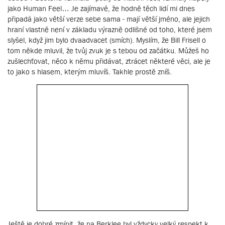
jako Human Feel… Je zajímavé, že hodně těch lidí mi dnes
připadá jako větší verze sebe sama - mají větší jméno, ale jejich
hraní vlastně není v základu výrazně odlišné od toho, které jsem
slyšel, když jim bylo dvaadvacet (smích). Myslím, že Bill Frisell o
tom někde mluvil, že tvůj zvuk je s tebou od začátku. Můžeš ho
zušlechťovat, něco k němu přidávat, ztrácet některé věci, ale je
to jako s hlasem, kterým mluvíš. Takhle prostě zníš.
Ještě je dobré zmínit, že na Berklee byl vždycky velký respekt k