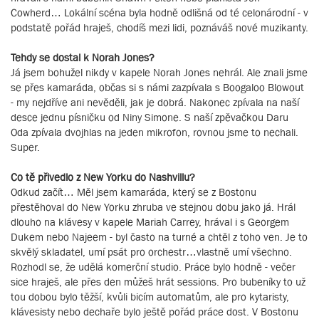
Cowherd… Lokální scéna byla hodně odlišná od té celonárodní - v
podstatě pořád hraješ, chodíš mezi lidi, poznáváš nové muzikanty.
Tehdy se dostal k Norah Jones?
Já jsem bohužel nikdy v kapele Norah Jones nehrál. Ale znali jsme
se přes kamaráda, občas si s námi zazpívala s Boogaloo Blowout
- my nejdříve ani nevěděli, jak je dobrá. Nakonec zpívala na naší
desce jednu písničku od Niny Simone. S naší zpěvačkou Daru
Oda zpívala dvojhlas na jeden mikrofon, rovnou jsme to nechali.
Super.
Co tě přivedlo z New Yorku do Nashvillu?
Odkud začít… Měl jsem kamaráda, který se z Bostonu
přestěhoval do New Yorku zhruba ve stejnou dobu jako já. Hrál
dlouho na klávesy v kapele Mariah Carrey, hrával i s Georgem
Dukem nebo Najeem - byl často na turné a chtěl z toho ven. Je to
skvělý skladatel, umí psát pro orchestr…vlastně umí všechno.
Rozhodl se, že udělá komerční studio. Práce bylo hodně - večer
sice hraješ, ale přes den můžeš hrát sessions. Pro bubeníky to už
tou dobou bylo těžší, kvůli bicím automatům, ale pro kytaristy,
klávesisty nebo dechaře bylo ještě pořád práce dost. V Bostonu