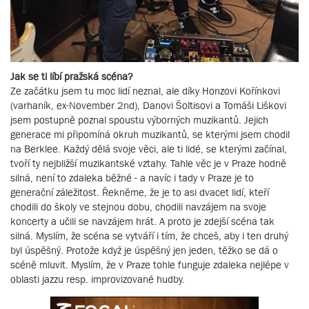
Jak se ti líbí pražská scéna?
Ze začátku jsem tu moc lidí neznal, ale díky Honzovi Kořínkovi
(varhaník, ex-November 2nd), Danovi Šoltisovi a Tomáši Liškovi
jsem postupně poznal spoustu výborných muzikantů. Jejich
generace mi připomíná okruh muzikantů, se kterými jsem chodil
na Berklee. Každý dělá svoje věci, ale ti lidé, se kterými začínal,
tvoří ty nejbližší muzikantské vztahy. Tahle věc je v Praze hodně
silná, není to zdaleka běžné - a navíc i tady v Praze je to
generační záležitost. Řekněme, že je to asi dvacet lidí, kteří
chodili do školy ve stejnou dobu, chodili navzájem na svoje
koncerty a učili se navzájem hrát. A proto je zdejší scéna tak
silná. Myslím, že scéna se vytváří i tím, že chceš, aby i ten druhý
byl úspěšný. Protože když je úspěšný jen jeden, těžko se dá o
scéně mluvit. Myslím, že v Praze tohle funguje zdaleka nejlépe v
oblasti jazzu resp. improvizované hudby.