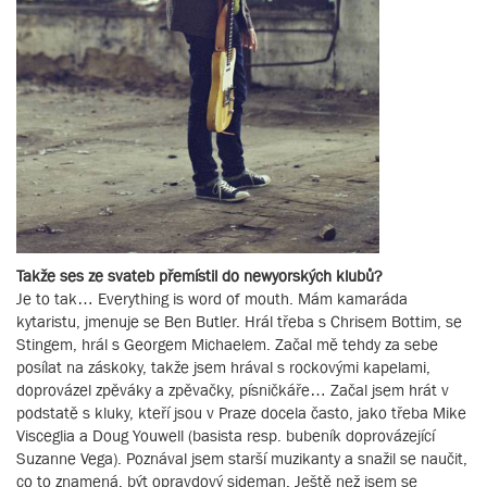
Takže ses ze svateb přemístil do newyorských klubů?
Je to tak… Everything is word of mouth. Mám kamaráda
kytaristu, jmenuje se Ben Butler. Hrál třeba s Chrisem Bottim, se
Stingem, hrál s Georgem Michaelem. Začal mě tehdy za sebe
posílat na záskoky, takže jsem hrával s rockovými kapelami,
doprovázel zpěváky a zpěvačky, písničkáře… Začal jsem hrát v
podstatě s kluky, kteří jsou v Praze docela často, jako třeba Mike
Visceglia a Doug Youwell (basista resp. bubeník doprovázející
Suzanne Vega). Poznával jsem starší muzikanty a snažil se naučit,
co to znamená, být opravdový sideman. Ještě než jsem se