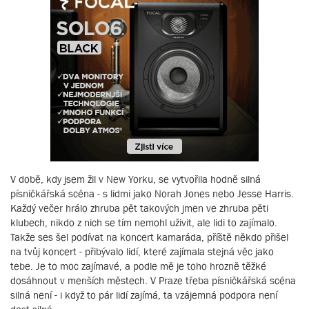
V době, kdy jsem žil v New Yorku, se vytvořila hodně silná
písničkářská scéna - s lidmi jako Norah Jones nebo Jesse Harris.
Každý večer hrálo zhruba pět takových jmen ve zhruba pěti
klubech, nikdo z nich se tím nemohl uživit, ale lidi to zajímalo.
Takže ses šel podívat na koncert kamaráda, příště někdo přišel
na tvůj koncert - přibývalo lidí, které zajímala stejná věc jako
tebe. Je to moc zajímavé, a podle mě je toho hrozně těžké
dosáhnout v menších městech. V Praze třeba písničkářská scéna
silná není - i když to pár lidí zajímá, ta vzájemná podpora není