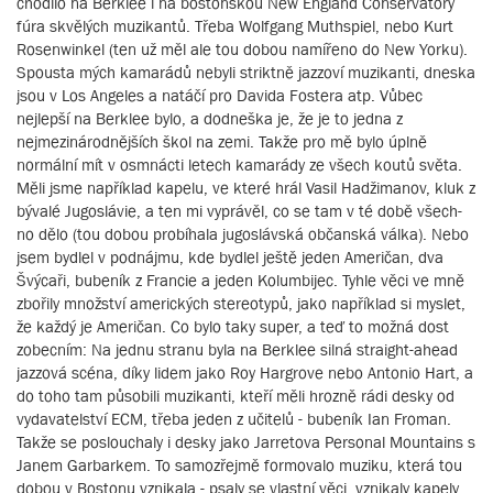
chodilo na Berklee i na bostonskou New England Conservatory
fúra skvělých muzikantů. Třeba Wolfgang Muthspiel, nebo Kurt
Rosenwinkel (ten už měl ale tou dobou namířeno do New Yorku).
Spousta mých kamarádů nebyli striktně jazzoví muzikanti, dneska
jsou v Los Angeles a natáčí pro Davida Fostera atp. Vůbec
nejlepší na Berklee bylo, a dodneška je, že je to jedna z
nejmezinárodnějších škol na zemi. Takže pro mě bylo úplně
normální mít v osmnácti letech kamarády ze všech koutů světa.
Měli jsme například kapelu, ve které hrál Vasil Hadžimanov, kluk z
bývalé Jugoslávie, a ten mi vyprávěl, co se tam v té době všech-
no dělo (tou dobou probíhala jugoslávská občanská válka). Nebo
jsem bydlel v podnájmu, kde bydlel ještě jeden Američan, dva
Švýcaři, bubeník z Francie a jeden Kolumbijec. Tyhle věci ve mně
zbořily množství amerických stereotypů, jako například si myslet,
že každý je Američan. Co bylo taky super, a teď to možná dost
zobecním: Na jednu stranu byla na Berklee silná straight-ahead
jazzová scéna, díky lidem jako Roy Hargrove nebo Antonio Hart, a
do toho tam působili muzikanti, kteří měli hrozně rádi desky od
vydavatelství ECM, třeba jeden z učitelů - bubeník Ian Froman.
Takže se poslouchaly i desky jako Jarretova Personal Mountains s
Janem Garbarkem. To samozřejmě formovalo muziku, která tou
dobou v Bostonu vznikala - psaly se vlastní věci, vznikaly kapely