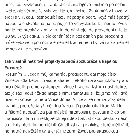
příležitost vyzkoušet si fantastické analogové přístroje po celém
světě, ale věř mi, že vybavení je jen nástroj. Zvuk máš v hlavě, v
srdci a v rukou. Rozhodující jsou nápady a pocit. Když máš špatný
nápad, ale skvěle ho nahraješ, je to ve výsledku k ničemu. Zvuk
podle mě přechází z muzikanta do nástroje, do provedení a to je
80-90 % výsledku. K překonání těch posledních pár procent ti
může vybavení pomoci, ale neměl bys na něm být závislý a neměl
by ses za ně schovávat.
Jak vlastně mezi tvé projekty zapadá spolupráce s kapelou
Erasure?
Rozumím… Jeden můj kamarád, producent, dal moje číslo
Vinceovi Clarkeovi. Erasure sháněli někoho na akustickou kytaru
pro několik promo vystoupení. Vince hraje na kytaru dost dobře,
ale je rád, když někdo hraje s ním. Pamatuju si, že jsme měli dvě
hraní - zkoušeli jsme u Vince doma. Vince si ze mě vždycky dělá
srandu, protože když měl duo Yazoo, já poslouchal Iron Maiden:
„Příšerná hudba!“. Za pár měsíců mi zavolali a pozvali mě do San
Francisca. Tam mi řekli, že chtějí udělat akustickou desku - něco,
co nikdy před tím neudělali. Chtěli vybrat písničky, které měli rádi,
ne nutně největší hity, a chtěli je zaranžovat pro akustickou