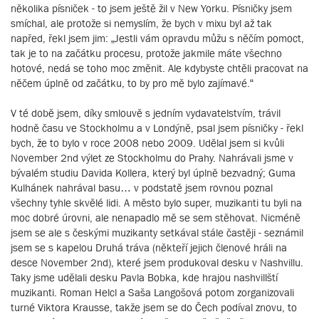
několika písniček - to jsem ještě žil v New Yorku. Písničky jsem
smíchal, ale protože si nemyslím, že bych v mixu byl až tak
napřed, řekl jsem jim: „Jestli vám opravdu můžu s něčím pomoct,
tak je to na začátku procesu, protože jakmile máte všechno
hotové, nedá se toho moc změnit. Ale kdybyste chtěli pracovat na
něčem úplně od začátku, to by pro mě bylo zajímavé.“
V té době jsem, díky smlouvě s jedním vydavatelstvím, trávil
hodně času ve Stockholmu a v Londýně, psal jsem písničky - řekl
bych, že to bylo v roce 2008 nebo 2009. Udělal jsem si kvůli
November 2nd výlet ze Stockholmu do Prahy. Nahrávali jsme v
bývalém studiu Davida Kollera, který byl úplně bezvadný; Guma
Kulhánek nahrával basu… v podstatě jsem rovnou poznal
všechny tyhle skvělé lidi. A město bylo super, muzikanti tu byli na
moc dobré úrovni, ale nenapadlo mě se sem stěhovat. Nicméně
jsem se ale s českými muzikanty setkával stále častěji - seznámil
jsem se s kapelou Druhá tráva (někteří jejich členové hráli na
desce November 2nd), které jsem produkoval desku v Nashvillu.
Taky jsme udělali desku Pavla Bobka, kde hrajou nashvillští
muzikanti. Roman Helcl a Saša Langošová potom zorganizovali
turné Viktora Krausse, takže jsem se do Čech podíval znovu, to