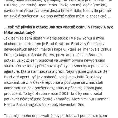
Bill Frisell, na druhé Dean Parks. Takže pro mě ideální (smích),
navíc se mi Viktorova první deska hrozně líbila. Nashville pro mě
byl skvělá zkušenost. Ale ono každé z těch měst je specifické…
…což mě přivádí k otázce: Jak ses vlastně ocitnul v Praze? A bylo
těžké zůstat tady?
Jak jsem se sem dostal? Máme studio i v New Yorku a mým
obchodním partnerem je Brad Stratton. Brad žil v Čechách v
devadesátých letech, měl tu i kapelu, která se jmenovala Cirkus
Praha (a kapelu Snake Eaters, pozn. aut.). Já se s Bradem
potkal, už když jsem pracoval ve „svém“ prvním newyorském
studiu. On se tehdy přistěhoval zpátky do Ameriky a pracoval v
agentuře, která nám zadávala práci. Nejdřív jsme zjistili, že „ten
Brad z té agentury“ je v pohodě, pak jsme zjistili, že je taky
muzikant, že žil v České republice a postupně se z nás stali
kamarádi. On pak odešel z agentury a přidal se k nám jako
producent. To bylo zhruba v roce 2001. Já díky němu začal
potkávat některé jeho české kamarády. Mezi nimi byli i Roman
Helcl a Saša Langošová z kapely November 2nd.
Ti se mi jednoho dne ozvali, že by potřebovali pomoci s mixem