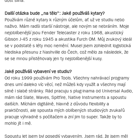
dost silná.
Další otázka bude „na tělo“: Jaké používáš kytary?
Používám různé kytary k různým účelům, ať už ve studiu nebo
naživo. Mám radši starší nástroje, ale novým se nebráním. Moje
nejoblíbenější jsou Fender Telecaster z roku 1968, akustický
Gibson J-45 z roku 1945 a akustika Furch OM. Můj zvukový ideál
se v podstatě s léty moc nemění. Musel jsem zohlednit logistická
hlediska přesunu z Nashville do Čech, což mělo za následek, že
se se mnou přistěhovaly jen ty nejoblíbenější kusy.
Jaké používáš vybavení ve studiu?
Od roku 1999 používám Pro Tools. Všechny nahrávací programy
dnes umí daleko víc věcí, než můžeš kdy využít a všechny mají
silné i slabé stránky. Rád pracuju s plug-inama od Universal Audio,
mám rád Slate, Waves, Spitfire, Native Instruments a spoustu
dalších. Míchám digitálně, hlavně z důvodu flexibility a
praktičnosti, ale spousta mých oblíbených studiových zvukařů
pracuje výhradně s počítačem a zní jim to super. Takže by to
mohlo jít i mě.
Spoustu let jsem byl posedlý vybavením. Jsem rád, že jsem měl