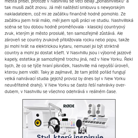
města přišel, protože v Nashvillu se věci dělají „ponashvillsku“ a
tak musíš začít znovu. Já měl naštěstí smlouvu s newyorským
nakladatelem, což mi ze začátku finančně hodně pomohlo. Ze
začátku jsem hrál málo, měl jsem spíš práci ve studiu. Nashvillská
scéna se tou dobou hodně proměňovala - klasický countryový
zvuk, kterým je město proslulé, ten samozřejmě zůstává. Ale
zároveň se country zvukově přibližovala rocku nebo popu, takže
jsi mohl hrát na elektrickou kytaru, nemusel jsi být striktně
country a mohl jsi dostat kšeft. V Nasvhillu jsou i výborné jazzové
kapely, estetika je samozřejmě trochu jiná, než v New Yorku. Řekl
bych, že co se týče hraní písniček, Nashville má nejvyšší úroveň,
kterou jsem viděl. Taky je zajímavé, že tam ještě pořád fungují
velká nahrávací studia (jejichž provoz by dnes byl v New Yorku
neuvěřitelně drahý). V New Yorku se často řeší nahrávky over-
dubem, v Nashvillu se všechno odehrává v reálném čase.