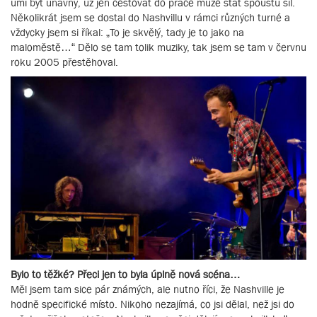
umí být únavný, už jen cestovat do práce může stát spoustu sil.
Několikrát jsem se dostal do Nashvillu v rámci různých turné a
vždycky jsem si říkal: „To je skvělý, tady je to jako na
maloměstě…“ Dělo se tam tolik muziky, tak jsem se tam v červnu
roku 2005 přestěhoval.
Bylo to těžké? Přeci jen to byla úplně nová scéna…
Měl jsem tam sice pár známých, ale nutno říci, že Nashville je
hodně specifické místo. Nikoho nezajímá, co jsi dělal, než jsi do