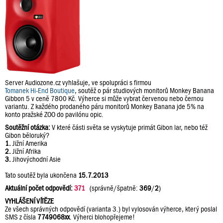
Server Audiozone.cz vyhlašuje, ve spolupráci s firmou
Tomanek Hi-End Boutique
, soutěž o pár studiových monitorů Monkey Banana
Gibbon 5 v ceně 7800 Kč. Výherce si může vybrat červenou nebo černou
variantu. Z každého prodaného páru monitorů Monkey Banana jde 5% na
konto pražské ZOO do pavilónu opic.
Soutěžní otázka:
V které části světa se vyskytuje primát Gibon lar, nebo též
Gibon běloruký?
1.
Jižní Amerika
2.
Jižní Afrika
3.
Jihovýchodní Asie
Tato soutěž byla ukončena
15.7.2013
Aktuální počet odpovědí:
371
(správně/špatně:
369
/
2
)
VYHLÁŠENÍ VÍTĚZE
Ze všech správných odpovědí (varianta 3.) byl vylosován výherce, který poslal
SMS z čísla
7749068xx
. Výherci blohopřejeme!