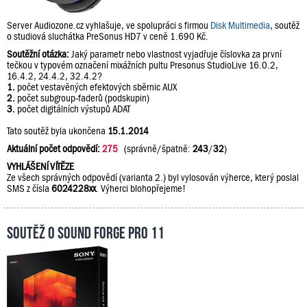
Server Audiozone.cz vyhlašuje, ve spolupráci s firmou
Disk Multimedia
, soutěž
o studiová sluchátka PreSonus HD7 v ceně 1.690 Kč.
Soutěžní otázka:
Jaký parametr nebo vlastnost vyjadřuje číslovka za první
tečkou v typovém označení mixážních pultu Presonus StudioLive 16.0.2,
16.4.2, 24.4.2, 32.4.2?
1.
počet vestavěných efektových sběrnic AUX
2.
počet subgroup-faderů (podskupin)
3.
počet digitálních výstupů ADAT
Tato soutěž byla ukončena
15.1.2014
Aktuální počet odpovědí:
275
(správně/špatně:
243
/
32
)
VYHLÁŠENÍ VÍTĚZE
Ze všech správných odpovědí (varianta 2.) byl vylosován výherce, který poslal
SMS z čísla
6024228xx
. Výherci blohopřejeme!
Soutěž o Sound Forge Pro 11