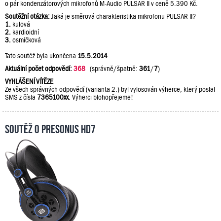
o pár kondenzátorových mikrofonů M-Audio PULSAR II v ceně 5.390 Kč.
Soutěžní otázka:
Jaká je směrová charakteristika mikrofonu PULSAR II?
1.
kulová
2.
kardioidní
3.
osmičková
Tato soutěž byla ukončena
15.5.2014
Aktuální počet odpovědí:
368
(správně/špatně:
361
/
7
)
VYHLÁŠENÍ VÍTĚZE
Ze všech správných odpovědí (varianta 2.) byl vylosován výherce, který poslal
SMS z čísla
7365100xx
. Výherci blohopřejeme!
Soutěž o PreSonus HD7