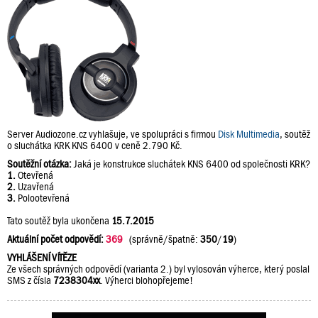
Server Audiozone.cz vyhlašuje, ve spolupráci s firmou
Disk Multimedia
, soutěž
o sluchátka KRK KNS 6400 v ceně 2.790 Kč.
Soutěžní otázka:
Jaká je konstrukce sluchátek KNS 6400 od společnosti KRK?
1.
Otevřená
2.
Uzavřená
3.
Polootevřená
Tato soutěž byla ukončena
15.7.2015
Aktuální počet odpovědí:
369
(správně/špatně:
350
/
19
)
VYHLÁŠENÍ VÍTĚZE
Ze všech správných odpovědí (varianta 2.) byl vylosován výherce, který poslal
SMS z čísla
7238304xx
. Výherci blohopřejeme!