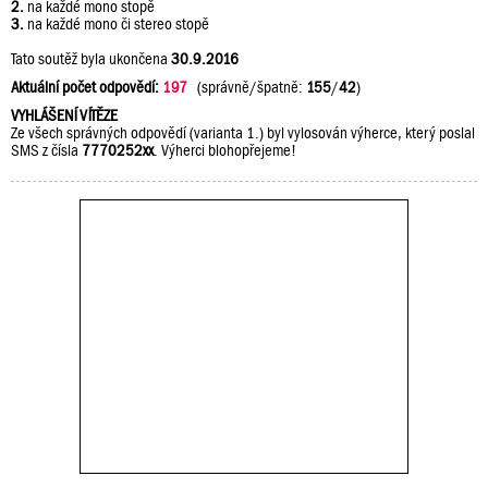
2.
na každé mono stopě
3.
na každé mono či stereo stopě
Tato soutěž byla ukončena
30.9.2016
Aktuální počet odpovědí:
197
(správně/špatně:
155
/
42
)
VYHLÁŠENÍ VÍTĚZE
Ze všech správných odpovědí (varianta 1.) byl vylosován výherce, který poslal
SMS z čísla
7770252xx
. Výherci blohopřejeme!