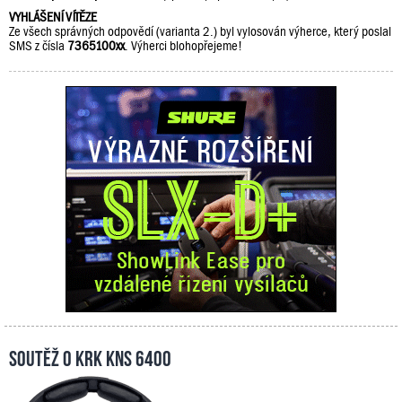
VYHLÁŠENÍ VÍTĚZE
Ze všech správných odpovědí (varianta 2.) byl vylosován výherce, který poslal
SMS z čísla
7365100xx
. Výherci blohopřejeme!
Soutěž o KRK KNS 6400