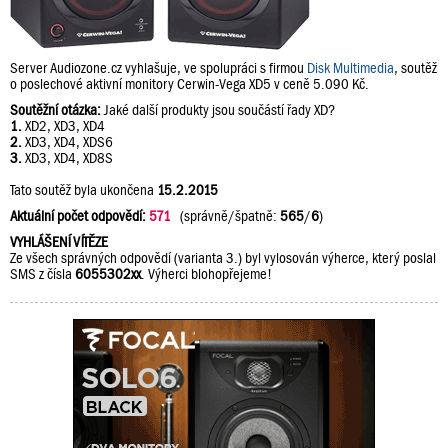
Server Audiozone.cz vyhlašuje, ve spolupráci s firmou
Disk Multimedia
, soutěž
o poslechové aktivní monitory Cerwin-Vega XD5 v ceně 5.090 Kč.
Soutěžní otázka:
Jaké další produkty jsou součástí řady XD?
1.
XD2, XD3, XD4
2.
XD3, XD4, XDS6
3.
XD3, XD4, XD8S
Tato soutěž byla ukončena
15.2.2015
Aktuální počet odpovědí:
571
(správně/špatně:
565
/
6
)
VYHLÁŠENÍ VÍTĚZE
Ze všech správných odpovědí (varianta 3.) byl vylosován výherce, který poslal
SMS z čísla
6055302xx
. Výherci blohopřejeme!