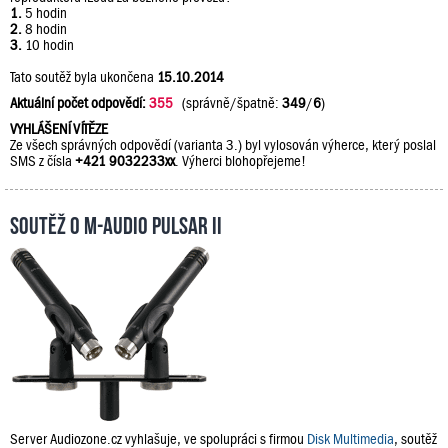
1.
5 hodin
2.
8 hodin
3.
10 hodin
Tato soutěž byla ukončena
15.10.2014
Aktuální počet odpovědí:
355
(správně/špatně:
349
/
6
)
VYHLÁŠENÍ VÍTĚZE
Ze všech správných odpovědí (varianta 3.) byl vylosován výherce, který poslal
SMS z čísla
+421 9032233xx
. Výherci blohopřejeme!
Soutěž o M-Audio PULSAR II
Server Audiozone.cz vyhlašuje, ve spolupráci s firmou
Disk Multimedia
, soutěž