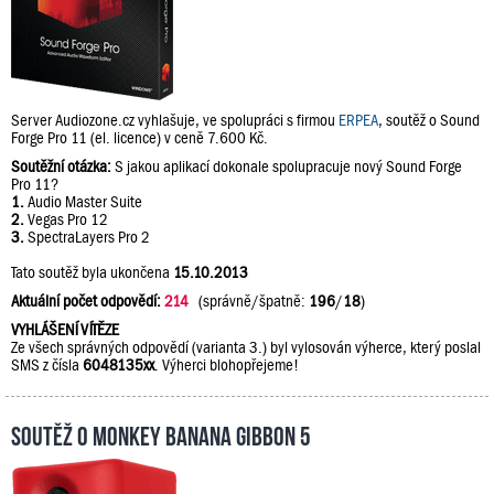
Server Audiozone.cz vyhlašuje, ve spolupráci s firmou
ERPEA
, soutěž o Sound
Forge Pro 11 (el. licence) v ceně 7.600 Kč.
Soutěžní otázka:
S jakou aplikací dokonale spolupracuje nový Sound Forge
Pro 11?
1.
Audio Master Suite
2.
Vegas Pro 12
3.
SpectraLayers Pro 2
Tato soutěž byla ukončena
15.10.2013
Aktuální počet odpovědí:
214
(správně/špatně:
196
/
18
)
VYHLÁŠENÍ VÍTĚZE
Ze všech správných odpovědí (varianta 3.) byl vylosován výherce, který poslal
SMS z čísla
6048135xx
. Výherci blohopřejeme!
Soutěž o Monkey Banana Gibbon 5