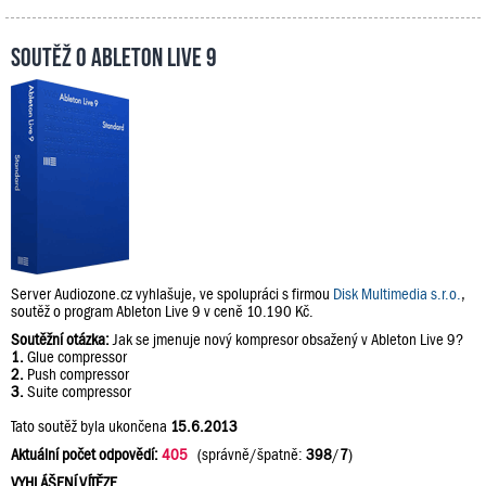
Soutěž o Ableton Live 9
Server Audiozone.cz vyhlašuje, ve spolupráci s firmou
Disk Multimedia s.r.o.
,
soutěž o program Ableton Live 9 v ceně 10.190 Kč.
Soutěžní otázka:
Jak se jmenuje nový kompresor obsažený v Ableton Live 9?
1.
Glue compressor
2.
Push compressor
3.
Suite compressor
Tato soutěž byla ukončena
15.6.2013
Aktuální počet odpovědí:
405
(správně/špatně:
398
/
7
)
VYHLÁŠENÍ VÍTĚZE