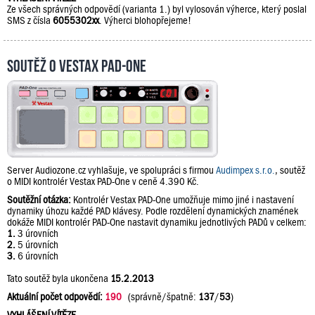
Ze všech správných odpovědí (varianta 1.) byl vylosován výherce, který poslal
SMS z čísla
6055302xx
. Výherci blohopřejeme!
Soutěž o Vestax PAD-One
Server Audiozone.cz vyhlašuje, ve spolupráci s firmou
Audimpex s.r.o.
, soutěž
o MIDI kontrolér Vestax PAD-One v ceně 4.390 Kč.
Soutěžní otázka:
Kontrolér Vestax PAD-One umožňuje mimo jiné i nastavení
dynamiky úhozu každé PAD klávesy. Podle rozdělení dynamických znamének
dokáže MIDI kontrolér PAD-One nastavit dynamiku jednotlivých PADů v celkem:
1.
3 úrovních
2.
5 úrovních
3.
6 úrovních
Tato soutěž byla ukončena
15.2.2013
Aktuální počet odpovědí:
190
(správně/špatně:
137
/
53
)
VYHLÁŠENÍ VÍTĚZE