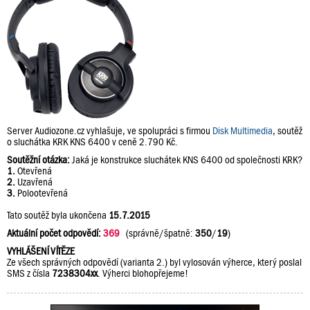
Server Audiozone.cz vyhlašuje, ve spolupráci s firmou
Disk Multimedia
, soutěž
o sluchátka KRK KNS 6400 v ceně 2.790 Kč.
Soutěžní otázka:
Jaká je konstrukce sluchátek KNS 6400 od společnosti KRK?
1.
Otevřená
2.
Uzavřená
3.
Polootevřená
Tato soutěž byla ukončena
15.7.2015
Aktuální počet odpovědí:
369
(správně/špatně:
350
/
19
)
VYHLÁŠENÍ VÍTĚZE
Ze všech správných odpovědí (varianta 2.) byl vylosován výherce, který poslal
SMS z čísla
7238304xx
. Výherci blohopřejeme!