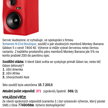
Server Audiozone.cz vyhlašuje, ve spolupráci s firmou
Tomanek Hi-End Boutique
, soutěž o pár studiových monitorů Monkey Banana
Gibbon 5 v ceně 7800 Kč. Výherce si může vybrat červenou nebo černou
variantu. Z každého prodaného páru monitorů Monkey Banana jde 5% na
konto pražské ZOO do pavilónu opic.
Soutěžní otázka:
V které části světa se vyskytuje primát Gibon lar, nebo též
Gibon běloruký?
1.
Jižní Amerika
2.
Jižní Afrika
3.
Jihovýchodní Asie
Tato soutěž byla ukončena
15.7.2013
Aktuální počet odpovědí:
371
(správně/špatně:
369
/
2
)
VYHLÁŠENÍ VÍTĚZE
Ze všech správných odpovědí (varianta 3.) byl vylosován výherce, který poslal
SMS z čísla
7749068xx
. Výherci blohopřejeme!