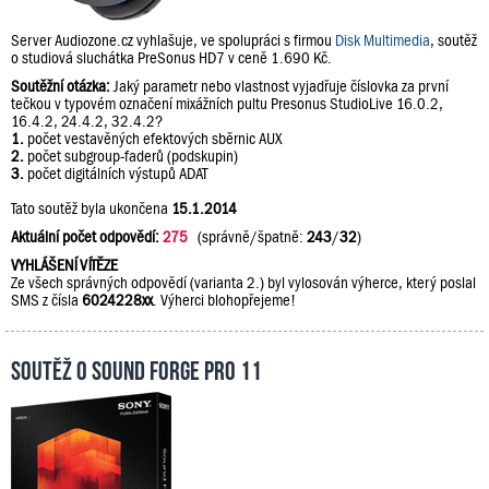
Server Audiozone.cz vyhlašuje, ve spolupráci s firmou
Disk Multimedia
, soutěž
o studiová sluchátka PreSonus HD7 v ceně 1.690 Kč.
Soutěžní otázka:
Jaký parametr nebo vlastnost vyjadřuje číslovka za první
tečkou v typovém označení mixážních pultu Presonus StudioLive 16.0.2,
16.4.2, 24.4.2, 32.4.2?
1.
počet vestavěných efektových sběrnic AUX
2.
počet subgroup-faderů (podskupin)
3.
počet digitálních výstupů ADAT
Tato soutěž byla ukončena
15.1.2014
Aktuální počet odpovědí:
275
(správně/špatně:
243
/
32
)
VYHLÁŠENÍ VÍTĚZE
Ze všech správných odpovědí (varianta 2.) byl vylosován výherce, který poslal
SMS z čísla
6024228xx
. Výherci blohopřejeme!
Soutěž o Sound Forge Pro 11