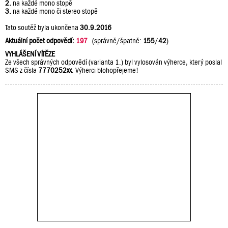
2.
na každé mono stopě
3.
na každé mono či stereo stopě
Tato soutěž byla ukončena
30.9.2016
Aktuální počet odpovědí:
197
(správně/špatně:
155
/
42
)
VYHLÁŠENÍ VÍTĚZE
Ze všech správných odpovědí (varianta 1.) byl vylosován výherce, který poslal
SMS z čísla
7770252xx
. Výherci blohopřejeme!