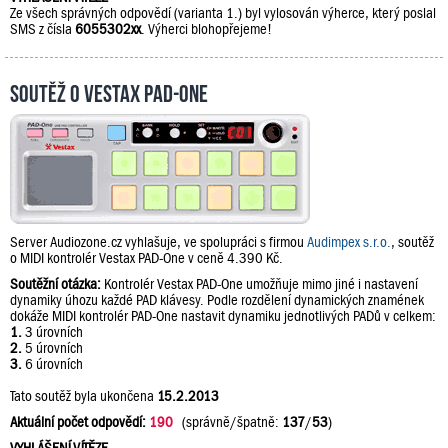
Ze všech správných odpovědí (varianta 1.) byl vylosován výherce, který poslal
SMS z čísla
6055302xx
. Výherci blohopřejeme!
Soutěž o Vestax PAD-One
Server Audiozone.cz vyhlašuje, ve spolupráci s firmou
Audimpex s.r.o.
, soutěž
o MIDI kontrolér Vestax PAD-One v ceně 4.390 Kč.
Soutěžní otázka:
Kontrolér Vestax PAD-One umožňuje mimo jiné i nastavení
dynamiky úhozu každé PAD klávesy. Podle rozdělení dynamických znamének
dokáže MIDI kontrolér PAD-One nastavit dynamiku jednotlivých PADů v celkem:
1.
3 úrovních
2.
5 úrovních
3.
6 úrovních
Tato soutěž byla ukončena
15.2.2013
Aktuální počet odpovědí:
190
(správně/špatně:
137
/
53
)
VYHLÁŠENÍ VÍTĚZE