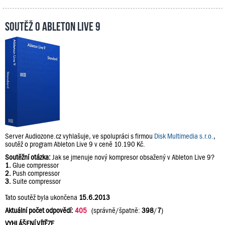
Soutěž o Ableton Live 9
Server Audiozone.cz vyhlašuje, ve spolupráci s firmou
Disk Multimedia s.r.o.
,
soutěž o program Ableton Live 9 v ceně 10.190 Kč.
Soutěžní otázka:
Jak se jmenuje nový kompresor obsažený v Ableton Live 9?
1.
Glue compressor
2.
Push compressor
3.
Suite compressor
Tato soutěž byla ukončena
15.6.2013
Aktuální počet odpovědí:
405
(správně/špatně:
398
/
7
)
VYHLÁŠENÍ VÍTĚZE