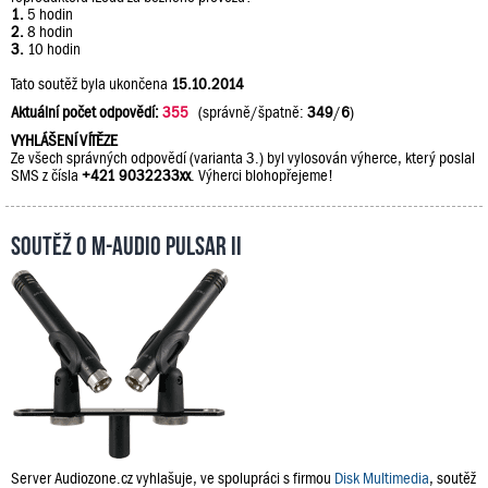
1.
5 hodin
2.
8 hodin
3.
10 hodin
Tato soutěž byla ukončena
15.10.2014
Aktuální počet odpovědí:
355
(správně/špatně:
349
/
6
)
VYHLÁŠENÍ VÍTĚZE
Ze všech správných odpovědí (varianta 3.) byl vylosován výherce, který poslal
SMS z čísla
+421 9032233xx
. Výherci blohopřejeme!
Soutěž o M-Audio PULSAR II
Server Audiozone.cz vyhlašuje, ve spolupráci s firmou
Disk Multimedia
, soutěž