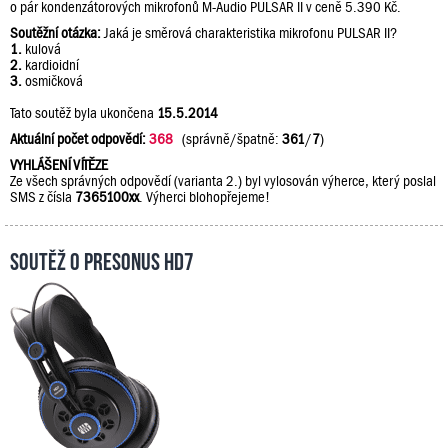
o pár kondenzátorových mikrofonů M-Audio PULSAR II v ceně 5.390 Kč.
Soutěžní otázka:
Jaká je směrová charakteristika mikrofonu PULSAR II?
1.
kulová
2.
kardioidní
3.
osmičková
Tato soutěž byla ukončena
15.5.2014
Aktuální počet odpovědí:
368
(správně/špatně:
361
/
7
)
VYHLÁŠENÍ VÍTĚZE
Ze všech správných odpovědí (varianta 2.) byl vylosován výherce, který poslal
SMS z čísla
7365100xx
. Výherci blohopřejeme!
Soutěž o PreSonus HD7