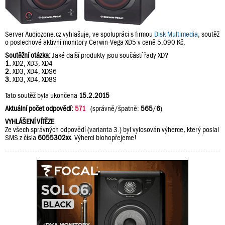
Server Audiozone.cz vyhlašuje, ve spolupráci s firmou
Disk Multimedia
, soutěž
o poslechové aktivní monitory Cerwin-Vega XD5 v ceně 5.090 Kč.
Soutěžní otázka:
Jaké další produkty jsou součástí řady XD?
1.
XD2, XD3, XD4
2.
XD3, XD4, XDS6
3.
XD3, XD4, XD8S
Tato soutěž byla ukončena
15.2.2015
Aktuální počet odpovědí:
571
(správně/špatně:
565
/
6
)
VYHLÁŠENÍ VÍTĚZE
Ze všech správných odpovědí (varianta 3.) byl vylosován výherce, který poslal
SMS z čísla
6055302xx
. Výherci blohopřejeme!