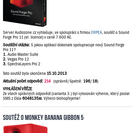
Server Audiozone.cz vyhlašuje, ve spolupráci s firmou
ERPEA
, soutěž o Sound
Forge Pro 11 (el. licence) v ceně 7.600 Kč.
Soutěžní otázka:
S jakou aplikací dokonale spolupracuje nový Sound Forge
Pro 11?
1.
Audio Master Suite
2.
Vegas Pro 12
3.
SpectraLayers Pro 2
Tato soutěž byla ukončena
15.10.2013
Aktuální počet odpovědí:
214
(správně/špatně:
196
/
18
)
VYHLÁŠENÍ VÍTĚZE
Ze všech správných odpovědí (varianta 3.) byl vylosován výherce, který poslal
SMS z čísla
6048135xx
. Výherci blohopřejeme!
Soutěž o Monkey Banana Gibbon 5