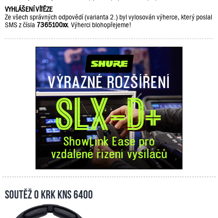
VYHLÁŠENÍ VÍTĚZE
Ze všech správných odpovědí (varianta 2.) byl vylosován výherce, který poslal
SMS z čísla
7365100xx
. Výherci blohopřejeme!
Soutěž o KRK KNS 6400