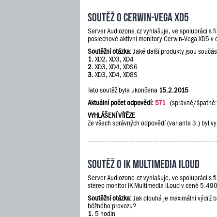
Soutěž o Cerwin-Vega XD5
Server Audiozone.cz vyhlašuje, ve spolupráci s 
poslechové aktivní monitory Cerwin-Vega XD5 v
Soutěžní otázka:
Jaké další produkty jsou součás
1.
XD2, XD3, XD4
2.
XD3, XD4, XDS6
3.
XD3, XD4, XD8S
Tato soutěž byla ukončena
15.2.2015
Aktuální počet odpovědí:
571
(správně/špatně
VYHLÁŠENÍ VÍTĚZE
Ze všech správných odpovědí (varianta 3.) byl vy
Soutěž o IK Multimedia iLoud
Server Audiozone.cz vyhlašuje, ve spolupráci s 
stereo monitor IK Multimedia iLoud v ceně 5.490
Soutěžní otázka:
Jak dlouhá je maximální výdrž 
běžného provozu?
1.
5 hodin