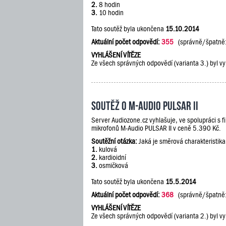
2.
8 hodin
3.
10 hodin
Tato soutěž byla ukončena
15.10.2014
Aktuální počet odpovědí:
355
(správně/špatně
VYHLÁŠENÍ VÍTĚZE
Ze všech správných odpovědí (varianta 3.) byl vy
Soutěž o M-Audio PULSAR II
Server Audiozone.cz vyhlašuje, ve spolupráci s 
mikrofonů M-Audio PULSAR II v ceně 5.390 Kč.
Soutěžní otázka:
Jaká je směrová charakteristik
1.
kulová
2.
kardioidní
3.
osmičková
Tato soutěž byla ukončena
15.5.2014
Aktuální počet odpovědí:
368
(správně/špatně
VYHLÁŠENÍ VÍTĚZE
Ze všech správných odpovědí (varianta 2.) byl vy