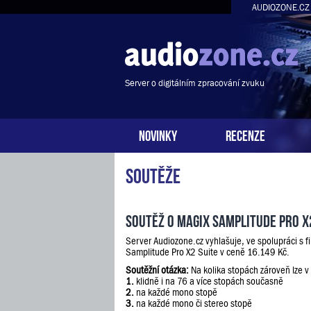
AUDIOZONE.CZ
Server o digitálním zpracování zvuku
NOVINKY
RECENZE
Soutěže
Soutěž o Magix Samplitude Pro X
Server Audiozone.cz vyhlašuje, ve spolupráci s 
Samplitude Pro X2 Suite v ceně 16.149 Kč.
Soutěžní otázka:
Na kolika stopách zároveň lze v
1.
klidně i na 76 a více stopách současně
2.
na každé mono stopě
3.
na každé mono či stereo stopě