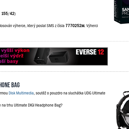
:
155
/
42
)
losován výherce, který poslal SMS z čísla
7770252xx
. Výherci
phone Bag
firmou
Disk Multimedia
, soutěž o pouzdro na sluchátka UDG Ultimate
je na trhu Ultimate DIGI Headphone Bag?