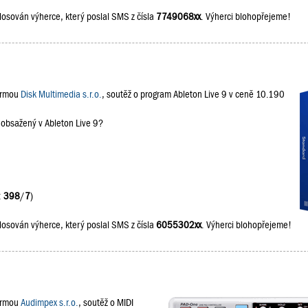
losován výherce, který poslal SMS z čísla
7749068xx
. Výherci blohopřejeme!
firmou
Disk Multimedia s.r.o.
, soutěž o program Ableton Live 9 v ceně 10.190
 obsažený v Ableton Live 9?
:
398
/
7
)
losován výherce, který poslal SMS z čísla
6055302xx
. Výherci blohopřejeme!
firmou
Audimpex s.r.o.
, soutěž o MIDI