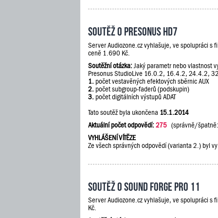
Soutěž o PreSonus HD7
Server Audiozone.cz vyhlašuje, ve spolupráci s 
ceně 1.690 Kč.
Soutěžní otázka:
Jaký parametr nebo vlastnost vy
Presonus StudioLive 16.0.2, 16.4.2, 24.4.2, 3
1.
počet vestavěných efektových sběrnic AUX
2.
počet subgroup-faderů (podskupin)
3.
počet digitálních výstupů ADAT
Tato soutěž byla ukončena
15.1.2014
Aktuální počet odpovědí:
275
(správně/špatně
VYHLÁŠENÍ VÍTĚZE
Ze všech správných odpovědí (varianta 2.) byl vy
Soutěž o Sound Forge Pro 11
Server Audiozone.cz vyhlašuje, ve spolupráci s 
Kč.