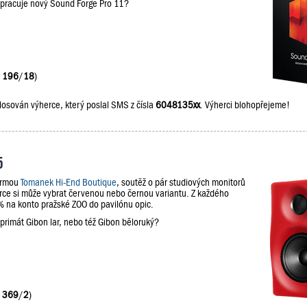
upracuje nový Sound Forge Pro 11?
:
196
/
18
)
losován výherce, který poslal SMS z čísla
6048135xx
. Výherci blohopřejeme!
5
firmou
Tomanek Hi-End Boutique
, soutěž o pár studiových monitorů
e si může vybrat červenou nebo černou variantu. Z každého
na konto pražské ZOO do pavilónu opic.
 primát Gibon lar, nebo též Gibon běloruký?
:
369
/
2
)