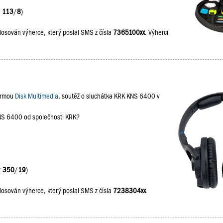
:
113
/
8
)
losován výherce, který poslal SMS z čísla
7365100xx
. Výherci
firmou
Disk Multimedia
, soutěž o sluchátka KRK KNS 6400 v
KNS 6400 od společnosti KRK?
:
350
/
19
)
losován výherce, který poslal SMS z čísla
7238304xx
.