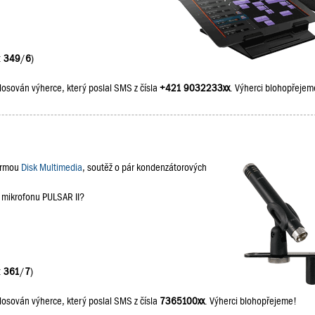
:
349
/
6
)
losován výherce, který poslal SMS z čísla
+421 9032233xx
. Výherci blohopřejem
firmou
Disk Multimedia
, soutěž o pár kondenzátorových
a mikrofonu PULSAR II?
:
361
/
7
)
losován výherce, který poslal SMS z čísla
7365100xx
. Výherci blohopřejeme!