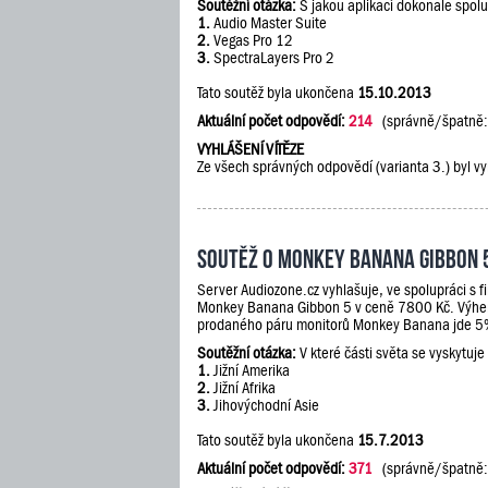
Soutěžní otázka:
S jakou aplikací dokonale spol
1.
Audio Master Suite
2.
Vegas Pro 12
3.
SpectraLayers Pro 2
Tato soutěž byla ukončena
15.10.2013
Aktuální počet odpovědí:
214
(správně/špatně
VYHLÁŠENÍ VÍTĚZE
Ze všech správných odpovědí (varianta 3.) byl vy
Soutěž o Monkey Banana Gibbon 
Server Audiozone.cz vyhlašuje, ve spolupráci s 
Monkey Banana Gibbon 5 v ceně 7800 Kč. Výherc
prodaného páru monitorů Monkey Banana jde 5% 
Soutěžní otázka:
V které části světa se vyskytuje
1.
Jižní Amerika
2.
Jižní Afrika
3.
Jihovýchodní Asie
Tato soutěž byla ukončena
15.7.2013
Aktuální počet odpovědí:
371
(správně/špatně