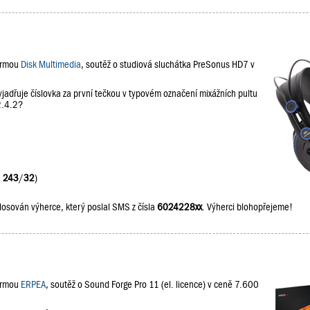
firmou
Disk Multimedia
, soutěž o studiová sluchátka PreSonus HD7 v
jadřuje číslovka za první tečkou v typovém označení mixážních pultu
2.4.2?
:
243
/
32
)
losován výherce, který poslal SMS z čísla
6024228xx
. Výherci blohopřejeme!
firmou
ERPEA
, soutěž o Sound Forge Pro 11 (el. licence) v ceně 7.600