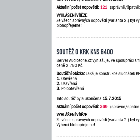
Aktuální počet odpovědí:
121
(správně/špatně
VYHLÁŠENÍ VÍTĚZE
Ze všech správných odpovědí (varianta 2.) byl vy
blohopřejeme!
Soutěž o KRK KNS 6400
Server Audiozone.cz vyhlašuje, ve spolupráci s 
ceně 2.790 Kč.
Soutěžní otázka:
Jaká je konstrukce sluchátek 
1.
Otevřená
2.
Uzavřená
3.
Polootevřená
Tato soutěž byla ukončena
15.7.2015
Aktuální počet odpovědí:
369
(správně/špatně
VYHLÁŠENÍ VÍTĚZE
Ze všech správných odpovědí (varianta 2.) byl vy
Výherci blohopřejeme!