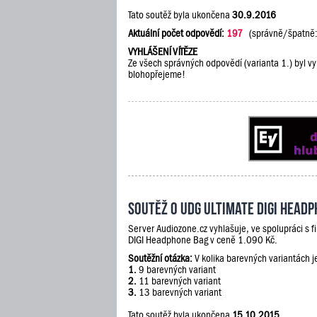
Tato soutěž byla ukončena
30.9.2016
Aktuální počet odpovědí:
197
(správně/špatně
VYHLÁŠENÍ VÍTĚZE
Ze všech správných odpovědí (varianta 1.) byl vy
blohopřejeme!
Soutěž o UDG Ultimate DIGI Head
Server Audiozone.cz vyhlašuje, ve spolupráci s 
DIGI Headphone Bag v ceně 1.090 Kč.
Soutěžní otázka:
V kolika barevných variantách 
1.
9 barevných variant
2.
11 barevných variant
3.
13 barevných variant
Tato soutěž byla ukončena
15.10.2015