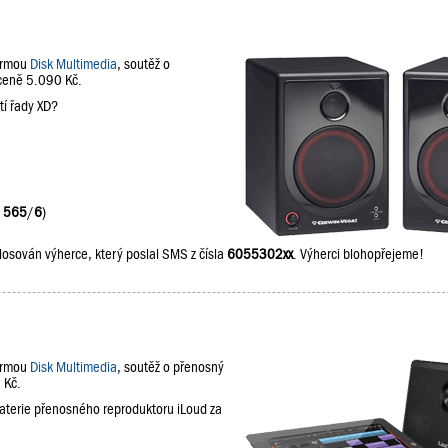
firmou
Disk Multimedia
, soutěž o
 ceně 5.090 Kč.
tí řady XD?
:
565
/
6
)
losován výherce, který poslal SMS z čísla
6055302xx
. Výherci blohopřejeme!
firmou
Disk Multimedia
, soutěž o přenosný
 Kč.
baterie přenosného reproduktoru iLoud za