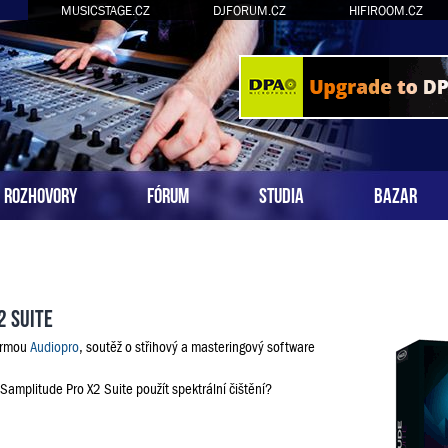
MUSICSTAGE.CZ
DJFORUM.CZ
HIFIROOM.CZ
ROZHOVORY
FÓRUM
STUDIA
BAZAR
2 Suite
firmou
Audiopro
, soutěž o střihový a masteringový software
 Samplitude Pro X2 Suite použít spektrální čištění?