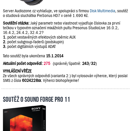
Server Audiozone.cz vyhlašuje, ve spolupráci s firmou
Disk Multimedia
, soutěž
o studiová sluchátka PreSonus HD7 v ceně 1.690 Kč.
Soutěžní otázka:
Jaký parametr nebo vlastnost vyjadřuje číslovka za první
tečkou v typovém označení mixážních pultu Presonus StudioLive 16.0.2,
16.4.2, 24.4.2, 32.4.2?
1.
počet vestavěných efektových sběrnic AUX
2.
počet subgroup-faderů (podskupin)
3.
počet digitálních výstupů ADAT
Tato soutěž byla ukončena
15.1.2014
Aktuální počet odpovědí:
275
(správně/špatně:
243
/
32
)
VYHLÁŠENÍ VÍTĚZE
Ze všech správných odpovědí (varianta 2.) byl vylosován výherce, který poslal
SMS z čísla
6024228xx
. Výherci blohopřejeme!
Soutěž o Sound Forge Pro 11