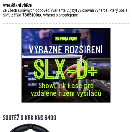
VYHLÁŠENÍ VÍTĚZE
Ze všech správných odpovědí (varianta 2.) byl vylosován výherce, který poslal
SMS z čísla
7365100xx
. Výherci blohopřejeme!
Soutěž o KRK KNS 6400