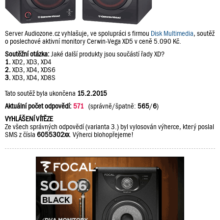
Server Audiozone.cz vyhlašuje, ve spolupráci s firmou
Disk Multimedia
, soutěž
o poslechové aktivní monitory Cerwin-Vega XD5 v ceně 5.090 Kč.
Soutěžní otázka:
Jaké další produkty jsou součástí řady XD?
1.
XD2, XD3, XD4
2.
XD3, XD4, XDS6
3.
XD3, XD4, XD8S
Tato soutěž byla ukončena
15.2.2015
Aktuální počet odpovědí:
571
(správně/špatně:
565
/
6
)
VYHLÁŠENÍ VÍTĚZE
Ze všech správných odpovědí (varianta 3.) byl vylosován výherce, který poslal
SMS z čísla
6055302xx
. Výherci blohopřejeme!