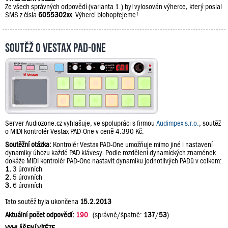
Ze všech správných odpovědí (varianta 1.) byl vylosován výherce, který poslal
SMS z čísla
6055302xx
. Výherci blohopřejeme!
Soutěž o Vestax PAD-One
Server Audiozone.cz vyhlašuje, ve spolupráci s firmou
Audimpex s.r.o.
, soutěž
o MIDI kontrolér Vestax PAD-One v ceně 4.390 Kč.
Soutěžní otázka:
Kontrolér Vestax PAD-One umožňuje mimo jiné i nastavení
dynamiky úhozu každé PAD klávesy. Podle rozdělení dynamických znamének
dokáže MIDI kontrolér PAD-One nastavit dynamiku jednotlivých PADů v celkem:
1.
3 úrovních
2.
5 úrovních
3.
6 úrovních
Tato soutěž byla ukončena
15.2.2013
Aktuální počet odpovědí:
190
(správně/špatně:
137
/
53
)
VYHLÁŠENÍ VÍTĚZE