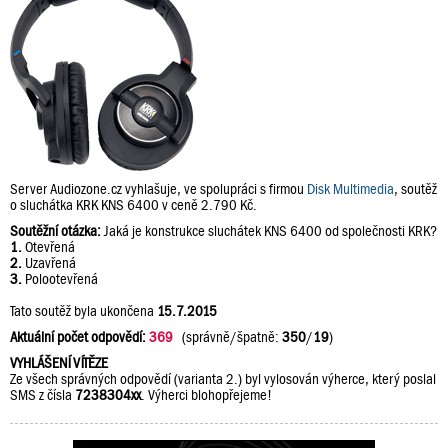
Server Audiozone.cz vyhlašuje, ve spolupráci s firmou
Disk Multimedia
, soutěž
o sluchátka KRK KNS 6400 v ceně 2.790 Kč.
Soutěžní otázka:
Jaká je konstrukce sluchátek KNS 6400 od společnosti KRK?
1.
Otevřená
2.
Uzavřená
3.
Polootevřená
Tato soutěž byla ukončena
15.7.2015
Aktuální počet odpovědí:
369
(správně/špatně:
350
/
19
)
VYHLÁŠENÍ VÍTĚZE
Ze všech správných odpovědí (varianta 2.) byl vylosován výherce, který poslal
SMS z čísla
7238304xx
. Výherci blohopřejeme!