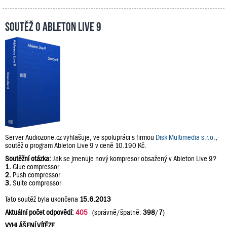
Soutěž o Ableton Live 9
Server Audiozone.cz vyhlašuje, ve spolupráci s firmou
Disk Multimedia s.r.o.
,
soutěž o program Ableton Live 9 v ceně 10.190 Kč.
Soutěžní otázka:
Jak se jmenuje nový kompresor obsažený v Ableton Live 9?
1.
Glue compressor
2.
Push compressor
3.
Suite compressor
Tato soutěž byla ukončena
15.6.2013
Aktuální počet odpovědí:
405
(správně/špatně:
398
/
7
)
VYHLÁŠENÍ VÍTĚZE