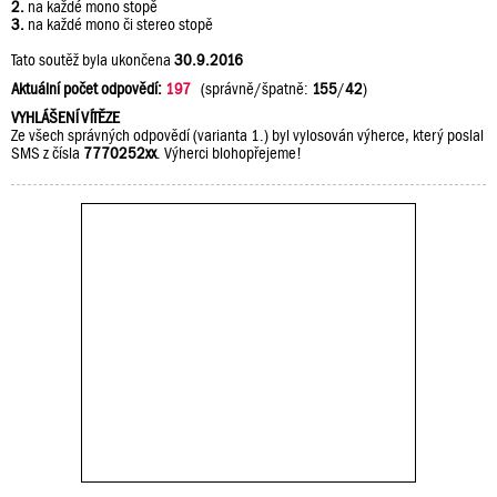
2.
na každé mono stopě
3.
na každé mono či stereo stopě
Tato soutěž byla ukončena
30.9.2016
Aktuální počet odpovědí:
197
(správně/špatně:
155
/
42
)
VYHLÁŠENÍ VÍTĚZE
Ze všech správných odpovědí (varianta 1.) byl vylosován výherce, který poslal
SMS z čísla
7770252xx
. Výherci blohopřejeme!