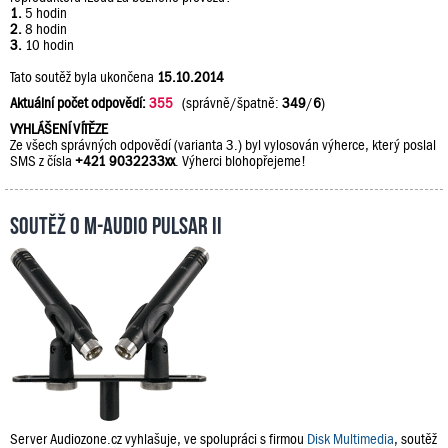
1.
5 hodin
2.
8 hodin
3.
10 hodin
Tato soutěž byla ukončena
15.10.2014
Aktuální počet odpovědí:
355
(správně/špatně:
349
/
6
)
VYHLÁŠENÍ VÍTĚZE
Ze všech správných odpovědí (varianta 3.) byl vylosován výherce, který poslal
SMS z čísla
+421 9032233xx
. Výherci blohopřejeme!
Soutěž o M-Audio PULSAR II
Server Audiozone.cz vyhlašuje, ve spolupráci s firmou
Disk Multimedia
, soutěž