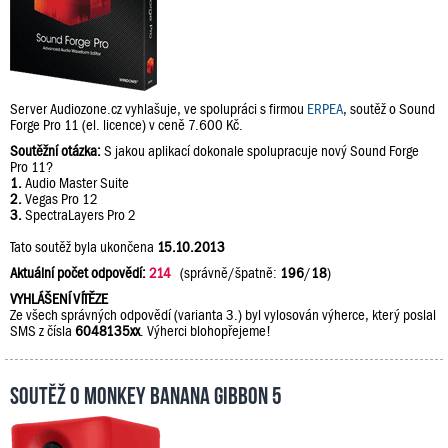
Server Audiozone.cz vyhlašuje, ve spolupráci s firmou
ERPEA
, soutěž o Sound
Forge Pro 11 (el. licence) v ceně 7.600 Kč.
Soutěžní otázka:
S jakou aplikací dokonale spolupracuje nový Sound Forge
Pro 11?
1.
Audio Master Suite
2.
Vegas Pro 12
3.
SpectraLayers Pro 2
Tato soutěž byla ukončena
15.10.2013
Aktuální počet odpovědí:
214
(správně/špatně:
196
/
18
)
VYHLÁŠENÍ VÍTĚZE
Ze všech správných odpovědí (varianta 3.) byl vylosován výherce, který poslal
SMS z čísla
6048135xx
. Výherci blohopřejeme!
Soutěž o Monkey Banana Gibbon 5