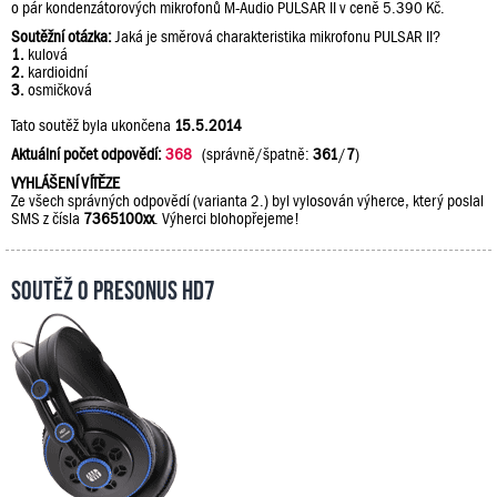
o pár kondenzátorových mikrofonů M-Audio PULSAR II v ceně 5.390 Kč.
Soutěžní otázka:
Jaká je směrová charakteristika mikrofonu PULSAR II?
1.
kulová
2.
kardioidní
3.
osmičková
Tato soutěž byla ukončena
15.5.2014
Aktuální počet odpovědí:
368
(správně/špatně:
361
/
7
)
VYHLÁŠENÍ VÍTĚZE
Ze všech správných odpovědí (varianta 2.) byl vylosován výherce, který poslal
SMS z čísla
7365100xx
. Výherci blohopřejeme!
Soutěž o PreSonus HD7