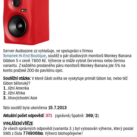
Server Audiozone.cz vyhlašuje, ve spolupráci s firmou
Tomanek Hi-End Boutique
, soutěž o pár studiových monitorů Monkey Banana
Gibbon 5 v ceně 7800 Kč. Výherce si může vybrat červenou nebo černou
variantu. Z každého prodaného páru monitorů Monkey Banana jde 5% na
konto pražské ZOO do pavilónu opic.
Soutěžní otázka:
V které části světa se vyskytuje primát Gibon lar, nebo též
Gibon běloruký?
1.
Jižní Amerika
2.
Jižní Afrika
3.
Jihovýchodní Asie
Tato soutěž byla ukončena
15.7.2013
Aktuální počet odpovědí:
371
(správně/špatně:
369
/
2
)
VYHLÁŠENÍ VÍTĚZE
Ze všech správných odpovědí (varianta 3.) byl vylosován výherce, který poslal
SMS z čísla
7749068xx
. Výherci blohopřejeme!