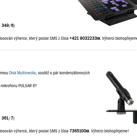
:
349
/
6
)
losován výherce, který poslal SMS z čísla
+421 9032233xx
. Výherci blohopřejem
firmou
Disk Multimedia
, soutěž o pár kondenzátorových
a mikrofonu PULSAR II?
:
361
/
7
)
losován výherce, který poslal SMS z čísla
7365100xx
. Výherci blohopřejeme!