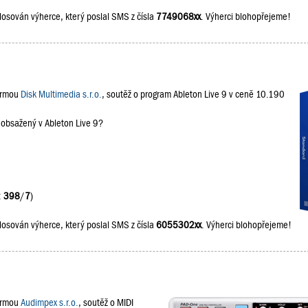
losován výherce, který poslal SMS z čísla
7749068xx
. Výherci blohopřejeme!
firmou
Disk Multimedia s.r.o.
, soutěž o program Ableton Live 9 v ceně 10.190
 obsažený v Ableton Live 9?
:
398
/
7
)
losován výherce, který poslal SMS z čísla
6055302xx
. Výherci blohopřejeme!
firmou
Audimpex s.r.o.
, soutěž o MIDI