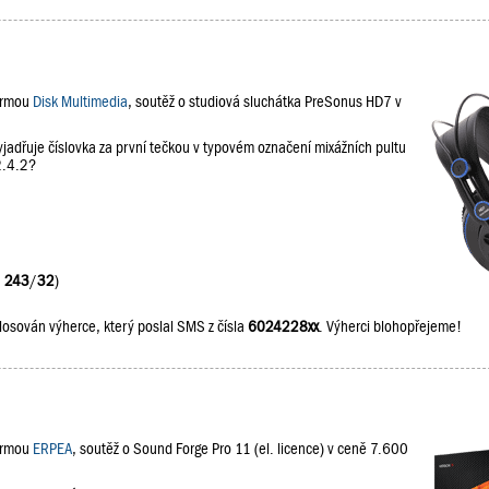
firmou
Disk Multimedia
, soutěž o studiová sluchátka PreSonus HD7 v
jadřuje číslovka za první tečkou v typovém označení mixážních pultu
2.4.2?
:
243
/
32
)
losován výherce, který poslal SMS z čísla
6024228xx
. Výherci blohopřejeme!
firmou
ERPEA
, soutěž o Sound Forge Pro 11 (el. licence) v ceně 7.600