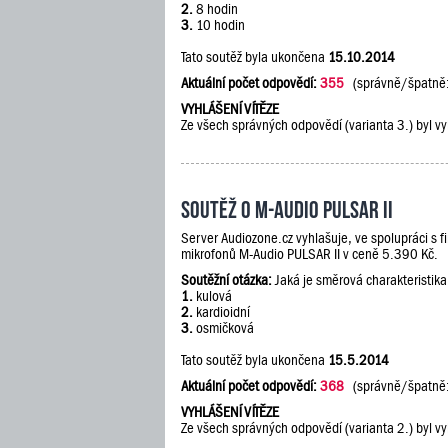
2.
8 hodin
3.
10 hodin
Tato soutěž byla ukončena
15.10.2014
Aktuální počet odpovědí:
355
(správně/špatně
VYHLÁŠENÍ VÍTĚZE
Ze všech správných odpovědí (varianta 3.) byl vy
Soutěž o M-Audio PULSAR II
Server Audiozone.cz vyhlašuje, ve spolupráci s 
mikrofonů M-Audio PULSAR II v ceně 5.390 Kč.
Soutěžní otázka:
Jaká je směrová charakteristik
1.
kulová
2.
kardioidní
3.
osmičková
Tato soutěž byla ukončena
15.5.2014
Aktuální počet odpovědí:
368
(správně/špatně
VYHLÁŠENÍ VÍTĚZE
Ze všech správných odpovědí (varianta 2.) byl vy