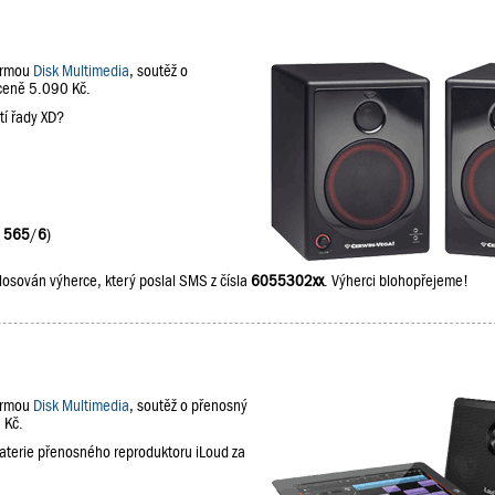
firmou
Disk Multimedia
, soutěž o
 ceně 5.090 Kč.
tí řady XD?
:
565
/
6
)
losován výherce, který poslal SMS z čísla
6055302xx
. Výherci blohopřejeme!
firmou
Disk Multimedia
, soutěž o přenosný
 Kč.
baterie přenosného reproduktoru iLoud za