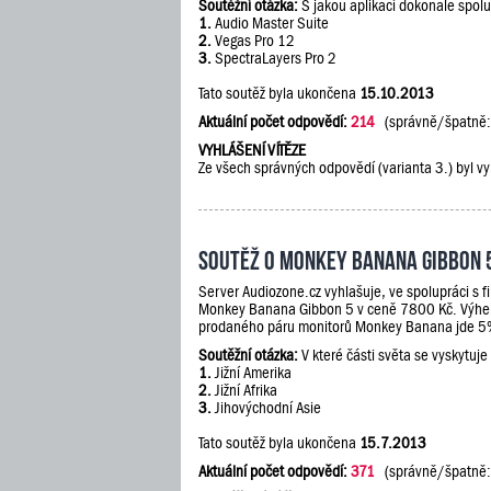
Soutěžní otázka:
S jakou aplikací dokonale spol
1.
Audio Master Suite
2.
Vegas Pro 12
3.
SpectraLayers Pro 2
Tato soutěž byla ukončena
15.10.2013
Aktuální počet odpovědí:
214
(správně/špatně
VYHLÁŠENÍ VÍTĚZE
Ze všech správných odpovědí (varianta 3.) byl vy
Soutěž o Monkey Banana Gibbon 
Server Audiozone.cz vyhlašuje, ve spolupráci s 
Monkey Banana Gibbon 5 v ceně 7800 Kč. Výherc
prodaného páru monitorů Monkey Banana jde 5% 
Soutěžní otázka:
V které části světa se vyskytuje
1.
Jižní Amerika
2.
Jižní Afrika
3.
Jihovýchodní Asie
Tato soutěž byla ukončena
15.7.2013
Aktuální počet odpovědí:
371
(správně/špatně