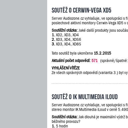
Soutěž o Cerwin-Vega XD5
Server Audiozone.cz vyhlašuje, ve spolupráci s 
poslechové aktivní monitory Cerwin-Vega XD5 v
Soutěžní otázka:
Jaké další produkty jsou součás
1.
XD2, XD3, XD4
2.
XD3, XD4, XDS6
3.
XD3, XD4, XD8S
Tato soutěž byla ukončena
15.2.2015
Aktuální počet odpovědí:
571
(správně/špatně
VYHLÁŠENÍ VÍTĚZE
Ze všech správných odpovědí (varianta 3.) byl vy
Soutěž o IK Multimedia iLoud
Server Audiozone.cz vyhlašuje, ve spolupráci s 
stereo monitor IK Multimedia iLoud v ceně 5.490
Soutěžní otázka:
Jak dlouhá je maximální výdrž 
běžného provozu?
1.
5 hodin