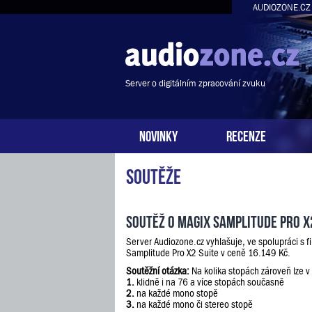
AUDIOZONE.CZ
Server o digitálním zpracování zvuku
NOVINKY
RECENZE
Soutěže
Soutěž o Magix Samplitude Pro X
Server Audiozone.cz vyhlašuje, ve spolupráci s 
Samplitude Pro X2 Suite v ceně 16.149 Kč.
Soutěžní otázka:
Na kolika stopách zároveň lze v
1.
klidně i na 76 a více stopách současně
2.
na každé mono stopě
3.
na každé mono či stereo stopě