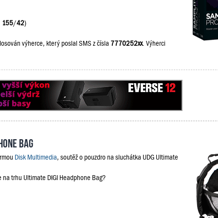
:
155
/
42
)
losován výherce, který poslal SMS z čísla
7770252xx
. Výherci
phone Bag
firmou
Disk Multimedia
, soutěž o pouzdro na sluchátka UDG Ultimate
je na trhu Ultimate DIGI Headphone Bag?