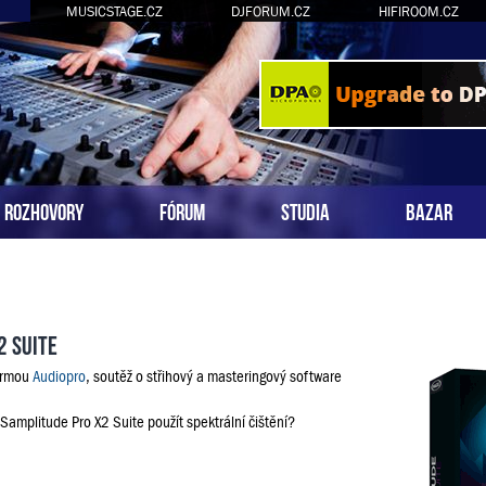
MUSICSTAGE.CZ
DJFORUM.CZ
HIFIROOM.CZ
ROZHOVORY
FÓRUM
STUDIA
BAZAR
2 Suite
firmou
Audiopro
, soutěž o střihový a masteringový software
 Samplitude Pro X2 Suite použít spektrální čištění?