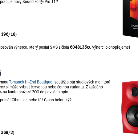
upracuje nový Sound Forge Pro 11?
:
196
/
18
)
losován výherce, který poslal SMS z čísla
6048135xx
. Výherci blohopřejeme!
5
firmou
Tomanek Hi-End Boutique
, soutěž o pár studiových monitorů
e si může vybrat červenou nebo černou variantu. Z každého
na konto pražské ZOO do pavilónu opic.
 primát Gibon lar, nebo též Gibon běloruký?
:
369
/
2
)