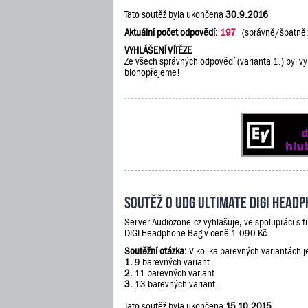
Tato soutěž byla ukončena
30.9.2016
Aktuální počet odpovědí:
197
(správně/špatně
VYHLÁŠENÍ VÍTĚZE
Ze všech správných odpovědí (varianta 1.) byl vy
blohopřejeme!
Soutěž o UDG Ultimate DIGI Head
Server Audiozone.cz vyhlašuje, ve spolupráci s 
DIGI Headphone Bag v ceně 1.090 Kč.
Soutěžní otázka:
V kolika barevných variantách 
1.
9 barevných variant
2.
11 barevných variant
3.
13 barevných variant
Tato soutěž byla ukončena
15.10.2015