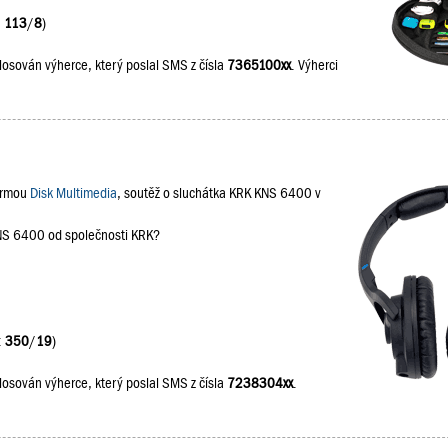
:
113
/
8
)
losován výherce, který poslal SMS z čísla
7365100xx
. Výherci
firmou
Disk Multimedia
, soutěž o sluchátka KRK KNS 6400 v
KNS 6400 od společnosti KRK?
:
350
/
19
)
losován výherce, který poslal SMS z čísla
7238304xx
.