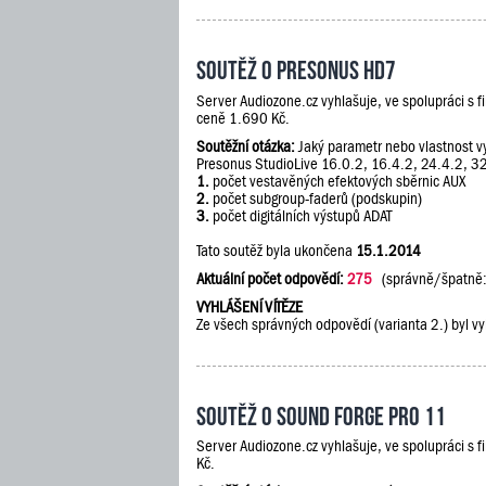
Soutěž o PreSonus HD7
Server Audiozone.cz vyhlašuje, ve spolupráci s 
ceně 1.690 Kč.
Soutěžní otázka:
Jaký parametr nebo vlastnost vy
Presonus StudioLive 16.0.2, 16.4.2, 24.4.2, 3
1.
počet vestavěných efektových sběrnic AUX
2.
počet subgroup-faderů (podskupin)
3.
počet digitálních výstupů ADAT
Tato soutěž byla ukončena
15.1.2014
Aktuální počet odpovědí:
275
(správně/špatně
VYHLÁŠENÍ VÍTĚZE
Ze všech správných odpovědí (varianta 2.) byl vy
Soutěž o Sound Forge Pro 11
Server Audiozone.cz vyhlašuje, ve spolupráci s 
Kč.