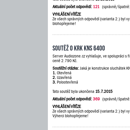
Aktuální počet odpovědí:
121
(správně/špatně
VYHLÁŠENÍ VÍTĚZE
Ze všech správných odpovědí (varianta 2.) byl vy
blohopřejeme!
Soutěž o KRK KNS 6400
Server Audiozone.cz vyhlašuje, ve spolupráci s 
ceně 2.790 Kč.
Soutěžní otázka:
Jaká je konstrukce sluchátek 
1.
Otevřená
2.
Uzavřená
3.
Polootevřená
Tato soutěž byla ukončena
15.7.2015
Aktuální počet odpovědí:
369
(správně/špatně
VYHLÁŠENÍ VÍTĚZE
Ze všech správných odpovědí (varianta 2.) byl vy
Výherci blohopřejeme!