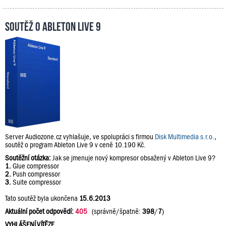
Soutěž o Ableton Live 9
Server Audiozone.cz vyhlašuje, ve spolupráci s firmou
Disk Multimedia s.r.o.
,
soutěž o program Ableton Live 9 v ceně 10.190 Kč.
Soutěžní otázka:
Jak se jmenuje nový kompresor obsažený v Ableton Live 9?
1.
Glue compressor
2.
Push compressor
3.
Suite compressor
Tato soutěž byla ukončena
15.6.2013
Aktuální počet odpovědí:
405
(správně/špatně:
398
/
7
)
VYHLÁŠENÍ VÍTĚZE