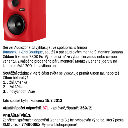
Server Audiozone.cz vyhlašuje, ve spolupráci s firmou
Tomanek Hi-End Boutique
, soutěž o pár studiových monitorů Monkey Banana
Gibbon 5 v ceně 7800 Kč. Výherce si může vybrat červenou nebo černou
variantu. Z každého prodaného páru monitorů Monkey Banana jde 5% na
konto pražské ZOO do pavilónu opic.
Soutěžní otázka:
V které části světa se vyskytuje primát Gibon lar, nebo též
Gibon běloruký?
1.
Jižní Amerika
2.
Jižní Afrika
3.
Jihovýchodní Asie
Tato soutěž byla ukončena
15.7.2013
Aktuální počet odpovědí:
371
(správně/špatně:
369
/
2
)
VYHLÁŠENÍ VÍTĚZE
Ze všech správných odpovědí (varianta 3.) byl vylosován výherce, který poslal
SMS z čísla
7749068xx
. Výherci blohopřejeme!