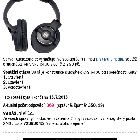
Server Audiozone.cz vyhlašuje, ve spolupráci s firmou
Disk Multimedia
, soutěž
o sluchátka KRK KNS 6400 v ceně 2.790 Kč.
Soutěžní otázka:
Jaká je konstrukce sluchátek KNS 6400 od společnosti KRK?
1.
Otevřená
2.
Uzavřená
3.
Polootevřená
Tato soutěž byla ukončena
15.7.2015
Aktuální počet odpovědí:
369
(správně/špatně:
350
/
19
)
VYHLÁŠENÍ VÍTĚZE
Ze všech správných odpovědí (varianta 2.) byl vylosován výherce, který poslal
SMS z čísla
7238304xx
. Výherci blohopřejeme!