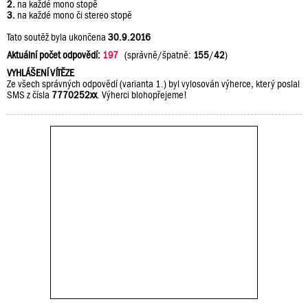
2.
na každé mono stopě
3.
na každé mono či stereo stopě
Tato soutěž byla ukončena
30.9.2016
Aktuální počet odpovědí:
197
(správně/špatně:
155
/
42
)
VYHLÁŠENÍ VÍTĚZE
Ze všech správných odpovědí (varianta 1.) byl vylosován výherce, který poslal
SMS z čísla
7770252xx
. Výherci blohopřejeme!