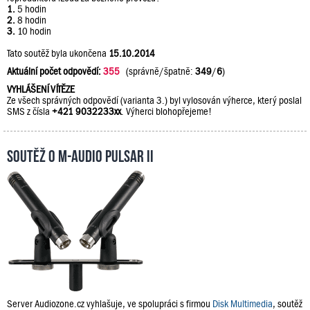
1.
5 hodin
2.
8 hodin
3.
10 hodin
Tato soutěž byla ukončena
15.10.2014
Aktuální počet odpovědí:
355
(správně/špatně:
349
/
6
)
VYHLÁŠENÍ VÍTĚZE
Ze všech správných odpovědí (varianta 3.) byl vylosován výherce, který poslal
SMS z čísla
+421 9032233xx
. Výherci blohopřejeme!
Soutěž o M-Audio PULSAR II
Server Audiozone.cz vyhlašuje, ve spolupráci s firmou
Disk Multimedia
, soutěž