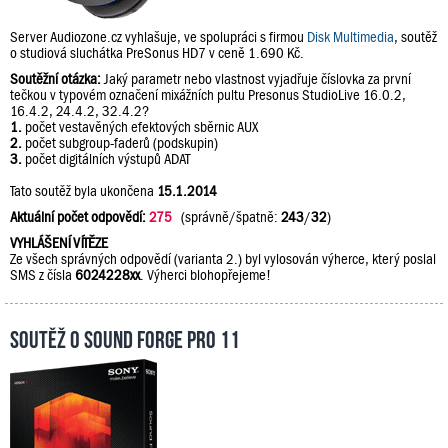
Server Audiozone.cz vyhlašuje, ve spolupráci s firmou
Disk Multimedia
, soutěž
o studiová sluchátka PreSonus HD7 v ceně 1.690 Kč.
Soutěžní otázka:
Jaký parametr nebo vlastnost vyjadřuje číslovka za první
tečkou v typovém označení mixážních pultu Presonus StudioLive 16.0.2,
16.4.2, 24.4.2, 32.4.2?
1.
počet vestavěných efektových sběrnic AUX
2.
počet subgroup-faderů (podskupin)
3.
počet digitálních výstupů ADAT
Tato soutěž byla ukončena
15.1.2014
Aktuální počet odpovědí:
275
(správně/špatně:
243
/
32
)
VYHLÁŠENÍ VÍTĚZE
Ze všech správných odpovědí (varianta 2.) byl vylosován výherce, který poslal
SMS z čísla
6024228xx
. Výherci blohopřejeme!
Soutěž o Sound Forge Pro 11