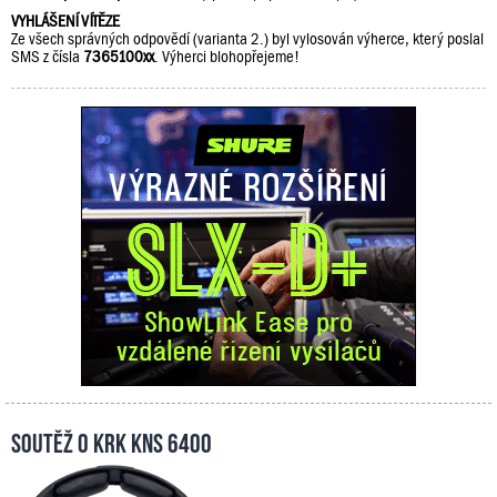
VYHLÁŠENÍ VÍTĚZE
Ze všech správných odpovědí (varianta 2.) byl vylosován výherce, který poslal
SMS z čísla
7365100xx
. Výherci blohopřejeme!
Soutěž o KRK KNS 6400