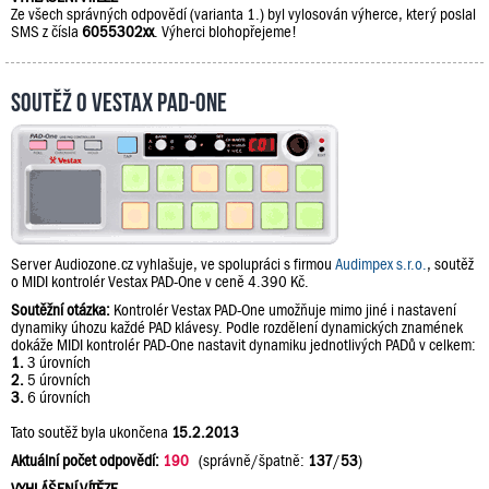
Ze všech správných odpovědí (varianta 1.) byl vylosován výherce, který poslal
SMS z čísla
6055302xx
. Výherci blohopřejeme!
Soutěž o Vestax PAD-One
Server Audiozone.cz vyhlašuje, ve spolupráci s firmou
Audimpex s.r.o.
, soutěž
o MIDI kontrolér Vestax PAD-One v ceně 4.390 Kč.
Soutěžní otázka:
Kontrolér Vestax PAD-One umožňuje mimo jiné i nastavení
dynamiky úhozu každé PAD klávesy. Podle rozdělení dynamických znamének
dokáže MIDI kontrolér PAD-One nastavit dynamiku jednotlivých PADů v celkem:
1.
3 úrovních
2.
5 úrovních
3.
6 úrovních
Tato soutěž byla ukončena
15.2.2013
Aktuální počet odpovědí:
190
(správně/špatně:
137
/
53
)
VYHLÁŠENÍ VÍTĚZE