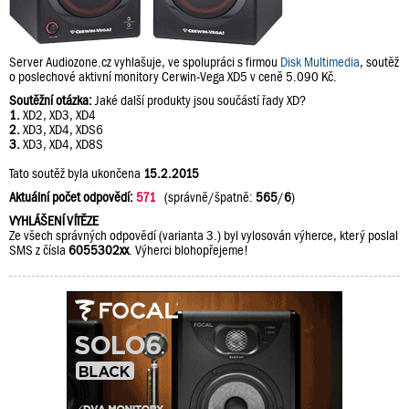
Server Audiozone.cz vyhlašuje, ve spolupráci s firmou
Disk Multimedia
, soutěž
o poslechové aktivní monitory Cerwin-Vega XD5 v ceně 5.090 Kč.
Soutěžní otázka:
Jaké další produkty jsou součástí řady XD?
1.
XD2, XD3, XD4
2.
XD3, XD4, XDS6
3.
XD3, XD4, XD8S
Tato soutěž byla ukončena
15.2.2015
Aktuální počet odpovědí:
571
(správně/špatně:
565
/
6
)
VYHLÁŠENÍ VÍTĚZE
Ze všech správných odpovědí (varianta 3.) byl vylosován výherce, který poslal
SMS z čísla
6055302xx
. Výherci blohopřejeme!