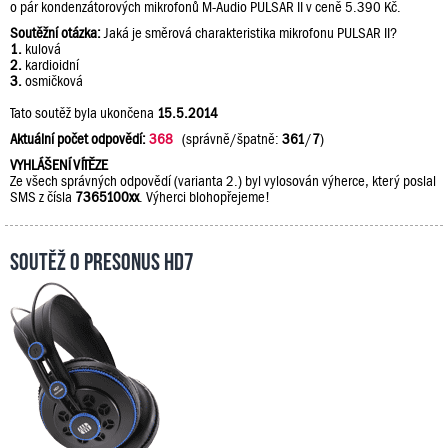
o pár kondenzátorových mikrofonů M-Audio PULSAR II v ceně 5.390 Kč.
Soutěžní otázka:
Jaká je směrová charakteristika mikrofonu PULSAR II?
1.
kulová
2.
kardioidní
3.
osmičková
Tato soutěž byla ukončena
15.5.2014
Aktuální počet odpovědí:
368
(správně/špatně:
361
/
7
)
VYHLÁŠENÍ VÍTĚZE
Ze všech správných odpovědí (varianta 2.) byl vylosován výherce, který poslal
SMS z čísla
7365100xx
. Výherci blohopřejeme!
Soutěž o PreSonus HD7