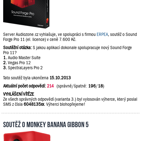
Server Audiozone.cz vyhlašuje, ve spolupráci s firmou
ERPEA
, soutěž o Sound
Forge Pro 11 (el. licence) v ceně 7.600 Kč.
Soutěžní otázka:
S jakou aplikací dokonale spolupracuje nový Sound Forge
Pro 11?
1.
Audio Master Suite
2.
Vegas Pro 12
3.
SpectraLayers Pro 2
Tato soutěž byla ukončena
15.10.2013
Aktuální počet odpovědí:
214
(správně/špatně:
196
/
18
)
VYHLÁŠENÍ VÍTĚZE
Ze všech správných odpovědí (varianta 3.) byl vylosován výherce, který poslal
SMS z čísla
6048135xx
. Výherci blohopřejeme!
Soutěž o Monkey Banana Gibbon 5