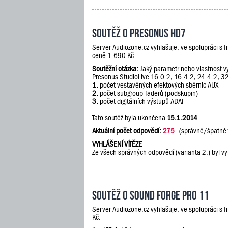
Soutěž o PreSonus HD7
Server Audiozone.cz vyhlašuje, ve spolupráci s 
ceně 1.690 Kč.
Soutěžní otázka:
Jaký parametr nebo vlastnost vy
Presonus StudioLive 16.0.2, 16.4.2, 24.4.2, 3
1.
počet vestavěných efektových sběrnic AUX
2.
počet subgroup-faderů (podskupin)
3.
počet digitálních výstupů ADAT
Tato soutěž byla ukončena
15.1.2014
Aktuální počet odpovědí:
275
(správně/špatně
VYHLÁŠENÍ VÍTĚZE
Ze všech správných odpovědí (varianta 2.) byl vy
Soutěž o Sound Forge Pro 11
Server Audiozone.cz vyhlašuje, ve spolupráci s 
Kč.