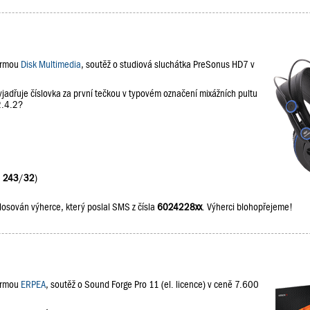
firmou
Disk Multimedia
, soutěž o studiová sluchátka PreSonus HD7 v
jadřuje číslovka za první tečkou v typovém označení mixážních pultu
2.4.2?
:
243
/
32
)
losován výherce, který poslal SMS z čísla
6024228xx
. Výherci blohopřejeme!
firmou
ERPEA
, soutěž o Sound Forge Pro 11 (el. licence) v ceně 7.600