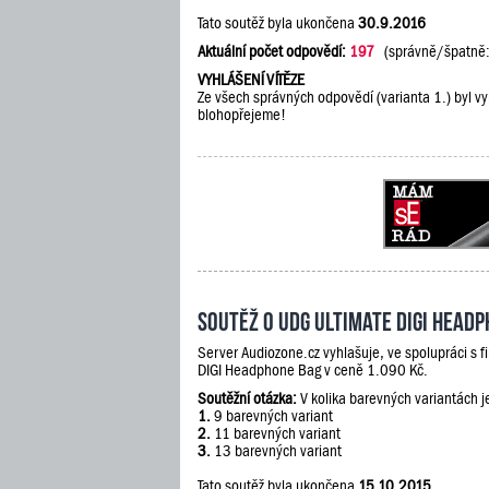
Tato soutěž byla ukončena
30.9.2016
Aktuální počet odpovědí:
197
(správně/špatně
VYHLÁŠENÍ VÍTĚZE
Ze všech správných odpovědí (varianta 1.) byl vy
blohopřejeme!
Soutěž o UDG Ultimate DIGI Head
Server Audiozone.cz vyhlašuje, ve spolupráci s 
DIGI Headphone Bag v ceně 1.090 Kč.
Soutěžní otázka:
V kolika barevných variantách 
1.
9 barevných variant
2.
11 barevných variant
3.
13 barevných variant
Tato soutěž byla ukončena
15.10.2015