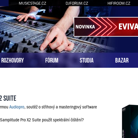
MUSICSTAGE.CZ
DJFORUM.CZ
HIFIROOM.CZ
ROZHOVORY
FÓRUM
STUDIA
BAZAR
2 Suite
firmou
Audiopro
, soutěž o střihový a masteringový software
 Samplitude Pro X2 Suite použít spektrální čištění?