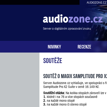
AUDIOZONE.CZ
Server o digitálním zpracování zvuku
NOVINKY
RECENZE
Soutěže
Soutěž o Magix Samplitude Pro X
Server Audiozone.cz vyhlašuje, ve spolupráci s 
Samplitude Pro X2 Suite v ceně 16.149 Kč.
Soutěžní otázka:
Na kolika stopách zároveň lze v
1.
klidně i na 76 a více stopách současně
2.
na každé mono stopě
3.
na každé mono či stereo stopě