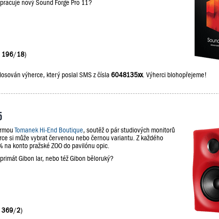
upracuje nový Sound Forge Pro 11?
:
196
/
18
)
losován výherce, který poslal SMS z čísla
6048135xx
. Výherci blohopřejeme!
5
firmou
Tomanek Hi-End Boutique
, soutěž o pár studiových monitorů
e si může vybrat červenou nebo černou variantu. Z každého
na konto pražské ZOO do pavilónu opic.
 primát Gibon lar, nebo též Gibon běloruký?
:
369
/
2
)