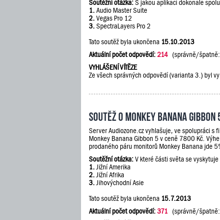
Soutěžní otázka:
S jakou aplikací dokonale spol
1.
Audio Master Suite
2.
Vegas Pro 12
3.
SpectraLayers Pro 2
Tato soutěž byla ukončena
15.10.2013
Aktuální počet odpovědí:
214
(správně/špatně
VYHLÁŠENÍ VÍTĚZE
Ze všech správných odpovědí (varianta 3.) byl vy
Soutěž o Monkey Banana Gibbon 
Server Audiozone.cz vyhlašuje, ve spolupráci s 
Monkey Banana Gibbon 5 v ceně 7800 Kč. Výherc
prodaného páru monitorů Monkey Banana jde 5% 
Soutěžní otázka:
V které části světa se vyskytuje
1.
Jižní Amerika
2.
Jižní Afrika
3.
Jihovýchodní Asie
Tato soutěž byla ukončena
15.7.2013
Aktuální počet odpovědí:
371
(správně/špatně