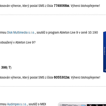
losován výherce, který poslal SMS z čísla
7749068xx
. Výherci blohopřejeme!
firmou
Disk Multimedia s.r.o.
, soutěž o program Ableton Live 9 v ceně 10.190
 obsažený v Ableton Live 9?
:
398
/
7
)
losován výherce, který poslal SMS z čísla
6055302xx
. Výherci blohopřejeme!
firmou
Audimpex s.r.o.
, soutěž o MIDI