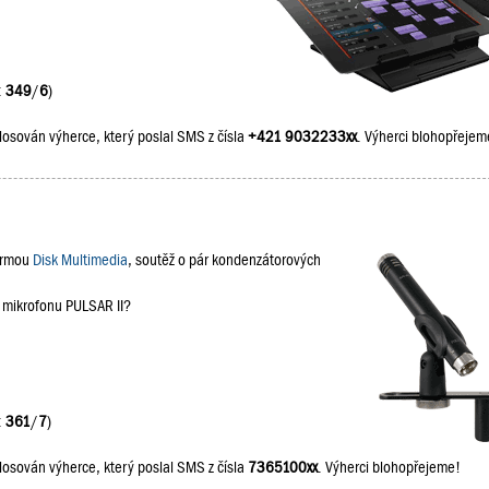
:
349
/
6
)
losován výherce, který poslal SMS z čísla
+421 9032233xx
. Výherci blohopřejem
firmou
Disk Multimedia
, soutěž o pár kondenzátorových
a mikrofonu PULSAR II?
:
361
/
7
)
losován výherce, který poslal SMS z čísla
7365100xx
. Výherci blohopřejeme!