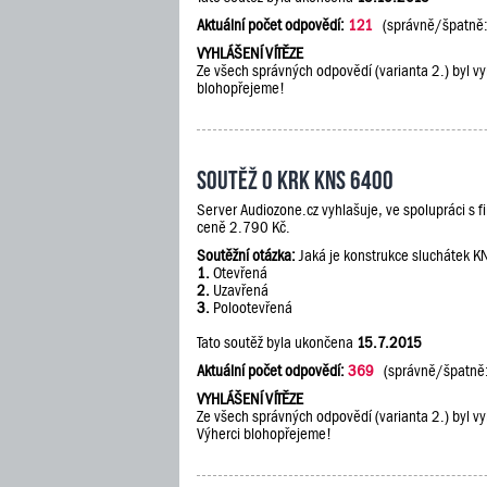
Aktuální počet odpovědí:
121
(správně/špatně
VYHLÁŠENÍ VÍTĚZE
Ze všech správných odpovědí (varianta 2.) byl vy
blohopřejeme!
Soutěž o KRK KNS 6400
Server Audiozone.cz vyhlašuje, ve spolupráci s 
ceně 2.790 Kč.
Soutěžní otázka:
Jaká je konstrukce sluchátek 
1.
Otevřená
2.
Uzavřená
3.
Polootevřená
Tato soutěž byla ukončena
15.7.2015
Aktuální počet odpovědí:
369
(správně/špatně
VYHLÁŠENÍ VÍTĚZE
Ze všech správných odpovědí (varianta 2.) byl vy
Výherci blohopřejeme!