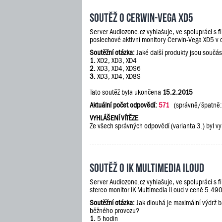
Soutěž o Cerwin-Vega XD5
Server Audiozone.cz vyhlašuje, ve spolupráci s 
poslechové aktivní monitory Cerwin-Vega XD5 v
Soutěžní otázka:
Jaké další produkty jsou součás
1.
XD2, XD3, XD4
2.
XD3, XD4, XDS6
3.
XD3, XD4, XD8S
Tato soutěž byla ukončena
15.2.2015
Aktuální počet odpovědí:
571
(správně/špatně
VYHLÁŠENÍ VÍTĚZE
Ze všech správných odpovědí (varianta 3.) byl vy
Soutěž o IK Multimedia iLoud
Server Audiozone.cz vyhlašuje, ve spolupráci s 
stereo monitor IK Multimedia iLoud v ceně 5.490
Soutěžní otázka:
Jak dlouhá je maximální výdrž 
běžného provozu?
1.
5 hodin