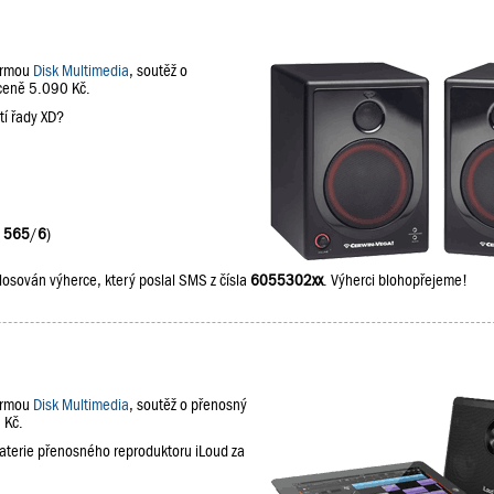
firmou
Disk Multimedia
, soutěž o
 ceně 5.090 Kč.
tí řady XD?
:
565
/
6
)
losován výherce, který poslal SMS z čísla
6055302xx
. Výherci blohopřejeme!
firmou
Disk Multimedia
, soutěž o přenosný
 Kč.
baterie přenosného reproduktoru iLoud za