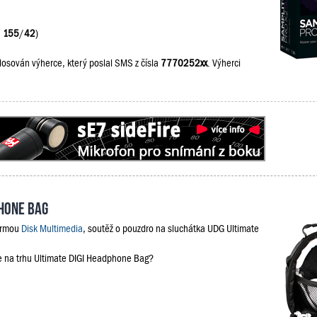
:
155
/
42
)
losován výherce, který poslal SMS z čísla
7770252xx
. Výherci
phone Bag
firmou
Disk Multimedia
, soutěž o pouzdro na sluchátka UDG Ultimate
je na trhu Ultimate DIGI Headphone Bag?