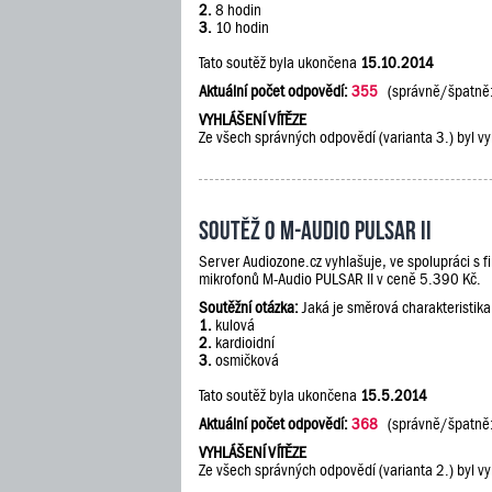
2.
8 hodin
3.
10 hodin
Tato soutěž byla ukončena
15.10.2014
Aktuální počet odpovědí:
355
(správně/špatně
VYHLÁŠENÍ VÍTĚZE
Ze všech správných odpovědí (varianta 3.) byl vy
Soutěž o M-Audio PULSAR II
Server Audiozone.cz vyhlašuje, ve spolupráci s 
mikrofonů M-Audio PULSAR II v ceně 5.390 Kč.
Soutěžní otázka:
Jaká je směrová charakteristik
1.
kulová
2.
kardioidní
3.
osmičková
Tato soutěž byla ukončena
15.5.2014
Aktuální počet odpovědí:
368
(správně/špatně
VYHLÁŠENÍ VÍTĚZE
Ze všech správných odpovědí (varianta 2.) byl vy