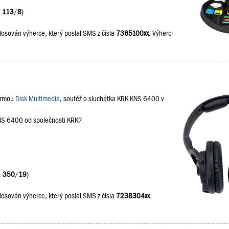
:
113
/
8
)
losován výherce, který poslal SMS z čísla
7365100xx
. Výherci
firmou
Disk Multimedia
, soutěž o sluchátka KRK KNS 6400 v
KNS 6400 od společnosti KRK?
:
350
/
19
)
losován výherce, který poslal SMS z čísla
7238304xx
.