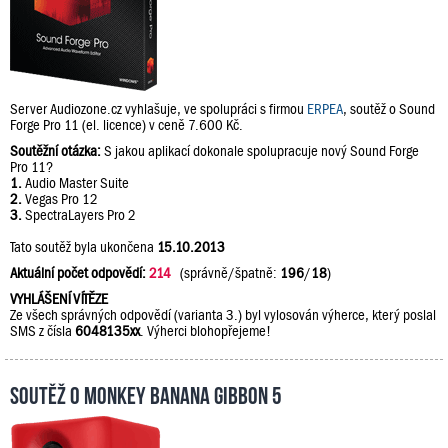
Server Audiozone.cz vyhlašuje, ve spolupráci s firmou
ERPEA
, soutěž o Sound
Forge Pro 11 (el. licence) v ceně 7.600 Kč.
Soutěžní otázka:
S jakou aplikací dokonale spolupracuje nový Sound Forge
Pro 11?
1.
Audio Master Suite
2.
Vegas Pro 12
3.
SpectraLayers Pro 2
Tato soutěž byla ukončena
15.10.2013
Aktuální počet odpovědí:
214
(správně/špatně:
196
/
18
)
VYHLÁŠENÍ VÍTĚZE
Ze všech správných odpovědí (varianta 3.) byl vylosován výherce, který poslal
SMS z čísla
6048135xx
. Výherci blohopřejeme!
Soutěž o Monkey Banana Gibbon 5