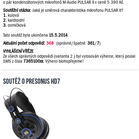
o pár kondenzátorových mikrofonů M-Audio PULSAR II v ceně 5.390 Kč.
Soutěžní otázka:
Jaká je směrová charakteristika mikrofonu PULSAR II?
1.
kulová
2.
kardioidní
3.
osmičková
Tato soutěž byla ukončena
15.5.2014
Aktuální počet odpovědí:
368
(správně/špatně:
361
/
7
)
VYHLÁŠENÍ VÍTĚZE
Ze všech správných odpovědí (varianta 2.) byl vylosován výherce, který poslal
SMS z čísla
7365100xx
. Výherci blohopřejeme!
Soutěž o PreSonus HD7