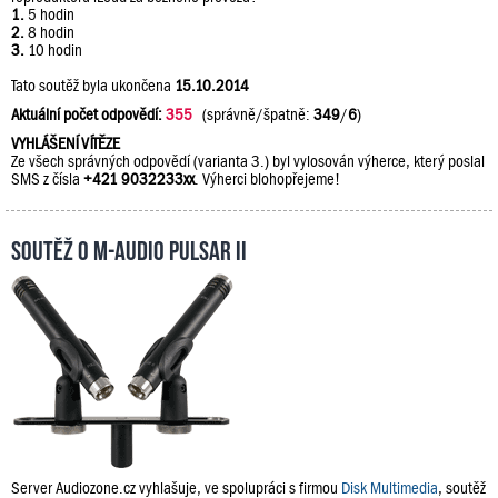
1.
5 hodin
2.
8 hodin
3.
10 hodin
Tato soutěž byla ukončena
15.10.2014
Aktuální počet odpovědí:
355
(správně/špatně:
349
/
6
)
VYHLÁŠENÍ VÍTĚZE
Ze všech správných odpovědí (varianta 3.) byl vylosován výherce, který poslal
SMS z čísla
+421 9032233xx
. Výherci blohopřejeme!
Soutěž o M-Audio PULSAR II
Server Audiozone.cz vyhlašuje, ve spolupráci s firmou
Disk Multimedia
, soutěž