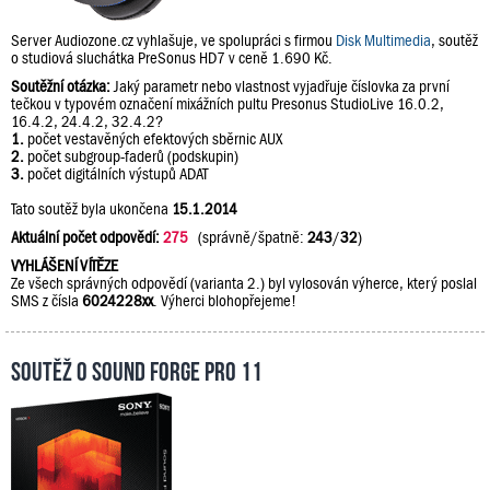
Server Audiozone.cz vyhlašuje, ve spolupráci s firmou
Disk Multimedia
, soutěž
o studiová sluchátka PreSonus HD7 v ceně 1.690 Kč.
Soutěžní otázka:
Jaký parametr nebo vlastnost vyjadřuje číslovka za první
tečkou v typovém označení mixážních pultu Presonus StudioLive 16.0.2,
16.4.2, 24.4.2, 32.4.2?
1.
počet vestavěných efektových sběrnic AUX
2.
počet subgroup-faderů (podskupin)
3.
počet digitálních výstupů ADAT
Tato soutěž byla ukončena
15.1.2014
Aktuální počet odpovědí:
275
(správně/špatně:
243
/
32
)
VYHLÁŠENÍ VÍTĚZE
Ze všech správných odpovědí (varianta 2.) byl vylosován výherce, který poslal
SMS z čísla
6024228xx
. Výherci blohopřejeme!
Soutěž o Sound Forge Pro 11