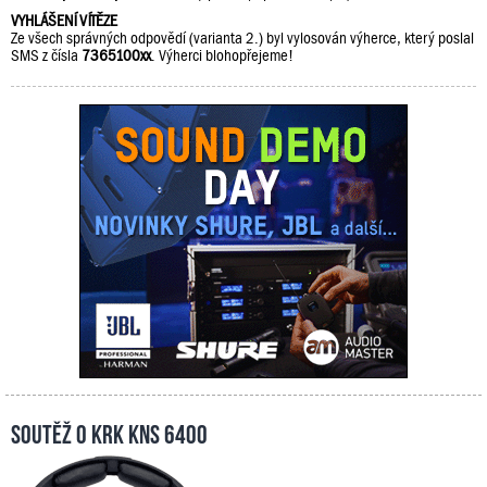
VYHLÁŠENÍ VÍTĚZE
Ze všech správných odpovědí (varianta 2.) byl vylosován výherce, který poslal
SMS z čísla
7365100xx
. Výherci blohopřejeme!
Soutěž o KRK KNS 6400