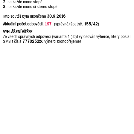
2.
na každé mono stopě
3.
na každé mono či stereo stopě
Tato soutěž byla ukončena
30.9.2016
Aktuální počet odpovědí:
197
(správně/špatně:
155
/
42
)
VYHLÁŠENÍ VÍTĚZE
Ze všech správných odpovědí (varianta 1.) byl vylosován výherce, který poslal
SMS z čísla
7770252xx
. Výherci blohopřejeme!