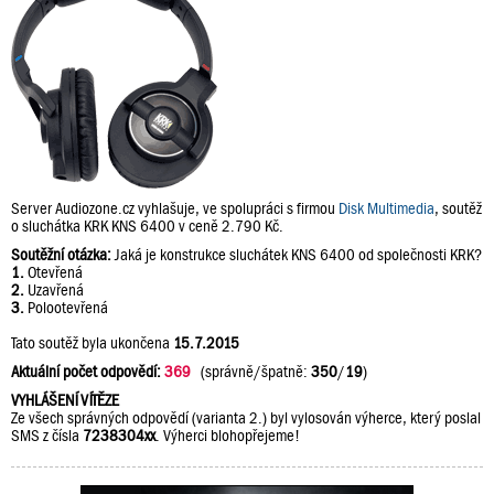
Server Audiozone.cz vyhlašuje, ve spolupráci s firmou
Disk Multimedia
, soutěž
o sluchátka KRK KNS 6400 v ceně 2.790 Kč.
Soutěžní otázka:
Jaká je konstrukce sluchátek KNS 6400 od společnosti KRK?
1.
Otevřená
2.
Uzavřená
3.
Polootevřená
Tato soutěž byla ukončena
15.7.2015
Aktuální počet odpovědí:
369
(správně/špatně:
350
/
19
)
VYHLÁŠENÍ VÍTĚZE
Ze všech správných odpovědí (varianta 2.) byl vylosován výherce, který poslal
SMS z čísla
7238304xx
. Výherci blohopřejeme!