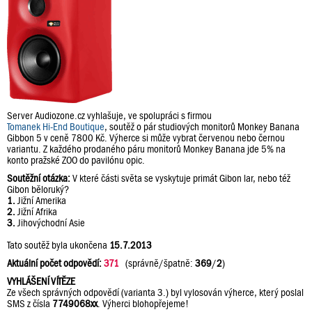
Server Audiozone.cz vyhlašuje, ve spolupráci s firmou
Tomanek Hi-End Boutique
, soutěž o pár studiových monitorů Monkey Banana
Gibbon 5 v ceně 7800 Kč. Výherce si může vybrat červenou nebo černou
variantu. Z každého prodaného páru monitorů Monkey Banana jde 5% na
konto pražské ZOO do pavilónu opic.
Soutěžní otázka:
V které části světa se vyskytuje primát Gibon lar, nebo též
Gibon běloruký?
1.
Jižní Amerika
2.
Jižní Afrika
3.
Jihovýchodní Asie
Tato soutěž byla ukončena
15.7.2013
Aktuální počet odpovědí:
371
(správně/špatně:
369
/
2
)
VYHLÁŠENÍ VÍTĚZE
Ze všech správných odpovědí (varianta 3.) byl vylosován výherce, který poslal
SMS z čísla
7749068xx
. Výherci blohopřejeme!