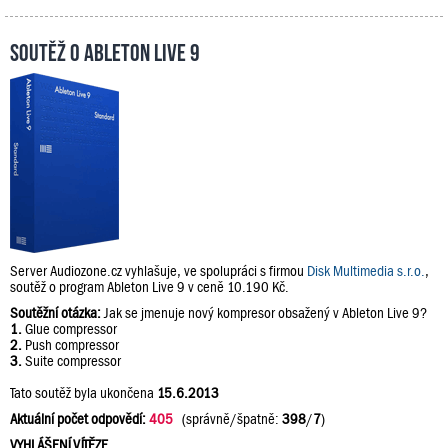
Soutěž o Ableton Live 9
Server Audiozone.cz vyhlašuje, ve spolupráci s firmou
Disk Multimedia s.r.o.
,
soutěž o program Ableton Live 9 v ceně 10.190 Kč.
Soutěžní otázka:
Jak se jmenuje nový kompresor obsažený v Ableton Live 9?
1.
Glue compressor
2.
Push compressor
3.
Suite compressor
Tato soutěž byla ukončena
15.6.2013
Aktuální počet odpovědí:
405
(správně/špatně:
398
/
7
)
VYHLÁŠENÍ VÍTĚZE