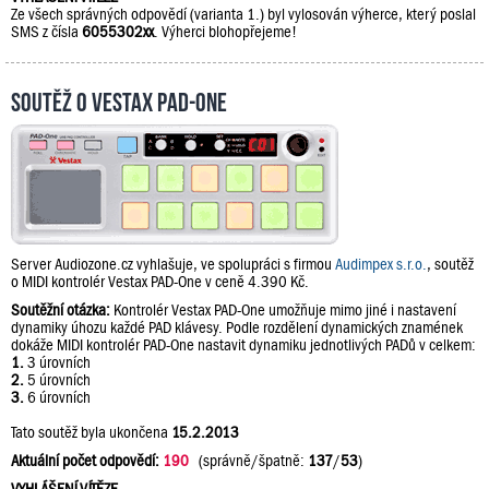
Ze všech správných odpovědí (varianta 1.) byl vylosován výherce, který poslal
SMS z čísla
6055302xx
. Výherci blohopřejeme!
Soutěž o Vestax PAD-One
Server Audiozone.cz vyhlašuje, ve spolupráci s firmou
Audimpex s.r.o.
, soutěž
o MIDI kontrolér Vestax PAD-One v ceně 4.390 Kč.
Soutěžní otázka:
Kontrolér Vestax PAD-One umožňuje mimo jiné i nastavení
dynamiky úhozu každé PAD klávesy. Podle rozdělení dynamických znamének
dokáže MIDI kontrolér PAD-One nastavit dynamiku jednotlivých PADů v celkem:
1.
3 úrovních
2.
5 úrovních
3.
6 úrovních
Tato soutěž byla ukončena
15.2.2013
Aktuální počet odpovědí:
190
(správně/špatně:
137
/
53
)
VYHLÁŠENÍ VÍTĚZE