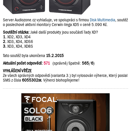
Server Audiozone.cz vyhlašuje, ve spolupráci s firmou
Disk Multimedia
, soutěž
o poslechové aktivní monitory Cerwin-Vega XD5 v ceně 5.090 Kč.
Soutěžní otázka:
Jaké další produkty jsou součástí řady XD?
1.
XD2, XD3, XD4
2.
XD3, XD4, XDS6
3.
XD3, XD4, XD8S
Tato soutěž byla ukončena
15.2.2015
Aktuální počet odpovědí:
571
(správně/špatně:
565
/
6
)
VYHLÁŠENÍ VÍTĚZE
Ze všech správných odpovědí (varianta 3.) byl vylosován výherce, který poslal
SMS z čísla
6055302xx
. Výherci blohopřejeme!