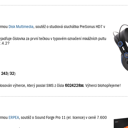
firmou
Disk Multimedia
, soutěž o studiová sluchátka PreSonus HD7 v
jadřuje číslovka za první tečkou v typovém označení mixážních pultu
2.4.2?
:
243
/
32
)
losován výherce, který poslal SMS z čísla
6024228xx
. Výherci blohopřejeme!
firmou
ERPEA
, soutěž o Sound Forge Pro 11 (el. licence) v ceně 7.600