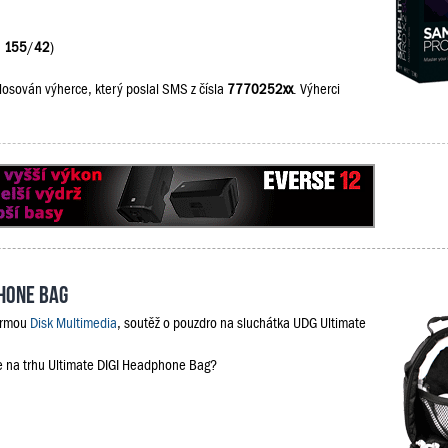
:
155
/
42
)
losován výherce, který poslal SMS z čísla
7770252xx
. Výherci
phone Bag
firmou
Disk Multimedia
, soutěž o pouzdro na sluchátka UDG Ultimate
je na trhu Ultimate DIGI Headphone Bag?