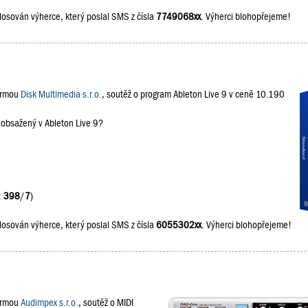
losován výherce, který poslal SMS z čísla
7749068xx
. Výherci blohopřejeme!
firmou
Disk Multimedia s.r.o.
, soutěž o program Ableton Live 9 v ceně 10.190
 obsažený v Ableton Live 9?
:
398
/
7
)
losován výherce, který poslal SMS z čísla
6055302xx
. Výherci blohopřejeme!
firmou
Audimpex s.r.o.
, soutěž o MIDI