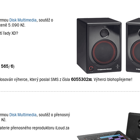
firmou
Disk Multimedia
, soutěž o
 ceně 5.090 Kč.
tí řady XD?
:
565
/
6
)
losován výherce, který poslal SMS z čísla
6055302xx
. Výherci blohopřejeme!
firmou
Disk Multimedia
, soutěž o přenosný
 Kč.
baterie přenosného reproduktoru iLoud za