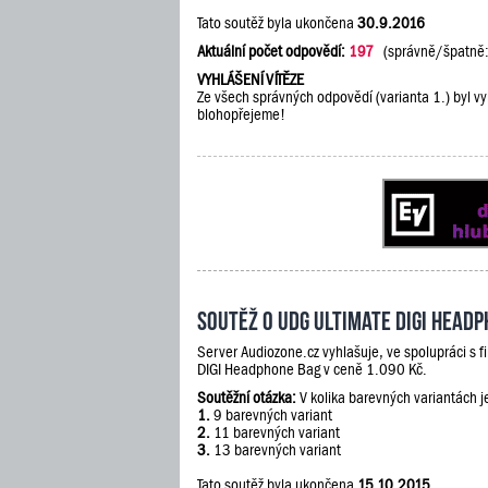
Tato soutěž byla ukončena
30.9.2016
Aktuální počet odpovědí:
197
(správně/špatně
VYHLÁŠENÍ VÍTĚZE
Ze všech správných odpovědí (varianta 1.) byl vy
blohopřejeme!
Soutěž o UDG Ultimate DIGI Head
Server Audiozone.cz vyhlašuje, ve spolupráci s 
DIGI Headphone Bag v ceně 1.090 Kč.
Soutěžní otázka:
V kolika barevných variantách 
1.
9 barevných variant
2.
11 barevných variant
3.
13 barevných variant
Tato soutěž byla ukončena
15.10.2015