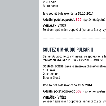
2.
8 hodin
3.
10 hodin
Tato soutěž byla ukončena
15.10.2014
Aktuální počet odpovědí:
355
(správně/špatně
VYHLÁŠENÍ VÍTĚZE
Ze všech správných odpovědí (varianta 3.) byl vy
Soutěž o M-Audio PULSAR II
Server Audiozone.cz vyhlašuje, ve spolupráci s 
mikrofonů M-Audio PULSAR II v ceně 5.390 Kč.
Soutěžní otázka:
Jaká je směrová charakteristik
1.
kulová
2.
kardioidní
3.
osmičková
Tato soutěž byla ukončena
15.5.2014
Aktuální počet odpovědí:
368
(správně/špatně
VYHLÁŠENÍ VÍTĚZE
Ze všech správných odpovědí (varianta 2.) byl vy