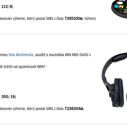
:
113
/
8
)
losován výherce, který poslal SMS z čísla
7365100xx
. Výherci
firmou
Disk Multimedia
, soutěž o sluchátka KRK KNS 6400 v
KNS 6400 od společnosti KRK?
:
350
/
19
)
losován výherce, který poslal SMS z čísla
7238304xx
.