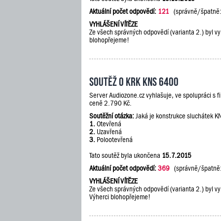
Aktuální počet odpovědí:
121
(správně/špatně
VYHLÁŠENÍ VÍTĚZE
Ze všech správných odpovědí (varianta 2.) byl vy
blohopřejeme!
Soutěž o KRK KNS 6400
Server Audiozone.cz vyhlašuje, ve spolupráci s 
ceně 2.790 Kč.
Soutěžní otázka:
Jaká je konstrukce sluchátek 
1.
Otevřená
2.
Uzavřená
3.
Polootevřená
Tato soutěž byla ukončena
15.7.2015
Aktuální počet odpovědí:
369
(správně/špatně
VYHLÁŠENÍ VÍTĚZE
Ze všech správných odpovědí (varianta 2.) byl vy
Výherci blohopřejeme!