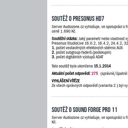
Soutěž o PreSonus HD7
Server Audiozone.cz vyhlašuje, ve spolupráci s 
ceně 1.690 Kč.
Soutěžní otázka:
Jaký parametr nebo vlastnost vy
Presonus StudioLive 16.0.2, 16.4.2, 24.4.2, 3
1.
počet vestavěných efektových sběrnic AUX
2.
počet subgroup-faderů (podskupin)
3.
počet digitálních výstupů ADAT
Tato soutěž byla ukončena
15.1.2014
Aktuální počet odpovědí:
275
(správně/špatně
VYHLÁŠENÍ VÍTĚZE
Ze všech správných odpovědí (varianta 2.) byl vy
Soutěž o Sound Forge Pro 11
Server Audiozone.cz vyhlašuje, ve spolupráci s 
Kč.