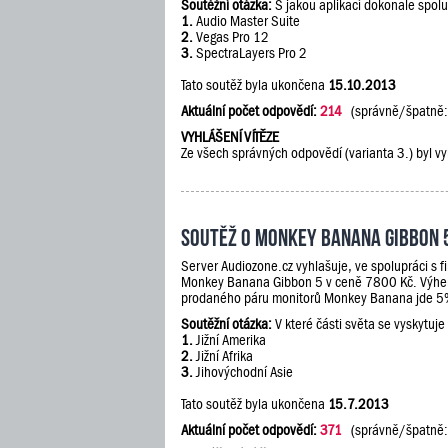
Soutěžní otázka:
S jakou aplikací dokonale spol
1.
Audio Master Suite
2.
Vegas Pro 12
3.
SpectraLayers Pro 2
Tato soutěž byla ukončena
15.10.2013
Aktuální počet odpovědí:
214
(správně/špatně
VYHLÁŠENÍ VÍTĚZE
Ze všech správných odpovědí (varianta 3.) byl vy
Soutěž o Monkey Banana Gibbon 
Server Audiozone.cz vyhlašuje, ve spolupráci s 
Monkey Banana Gibbon 5 v ceně 7800 Kč. Výherc
prodaného páru monitorů Monkey Banana jde 5% 
Soutěžní otázka:
V které části světa se vyskytuje
1.
Jižní Amerika
2.
Jižní Afrika
3.
Jihovýchodní Asie
Tato soutěž byla ukončena
15.7.2013
Aktuální počet odpovědí:
371
(správně/špatně