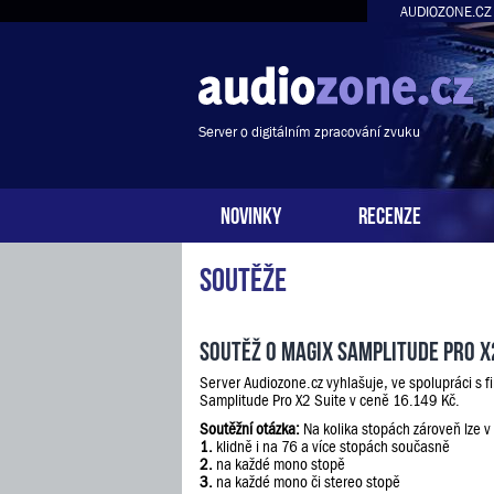
AUDIOZONE.CZ
Server o digitálním zpracování zvuku
NOVINKY
RECENZE
Soutěže
Soutěž o Magix Samplitude Pro X
Server Audiozone.cz vyhlašuje, ve spolupráci s 
Samplitude Pro X2 Suite v ceně 16.149 Kč.
Soutěžní otázka:
Na kolika stopách zároveň lze v
1.
klidně i na 76 a více stopách současně
2.
na každé mono stopě
3.
na každé mono či stereo stopě