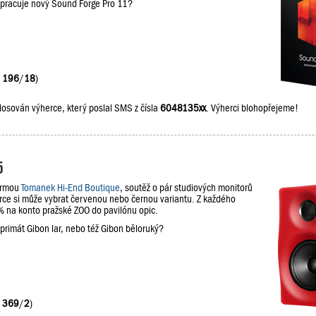
upracuje nový Sound Forge Pro 11?
:
196
/
18
)
losován výherce, který poslal SMS z čísla
6048135xx
. Výherci blohopřejeme!
5
firmou
Tomanek Hi-End Boutique
, soutěž o pár studiových monitorů
e si může vybrat červenou nebo černou variantu. Z každého
na konto pražské ZOO do pavilónu opic.
 primát Gibon lar, nebo též Gibon běloruký?
:
369
/
2
)