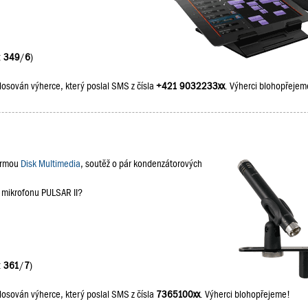
:
349
/
6
)
losován výherce, který poslal SMS z čísla
+421 9032233xx
. Výherci blohopřejem
firmou
Disk Multimedia
, soutěž o pár kondenzátorových
a mikrofonu PULSAR II?
:
361
/
7
)
losován výherce, který poslal SMS z čísla
7365100xx
. Výherci blohopřejeme!