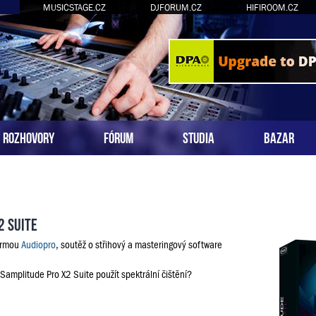
MUSICSTAGE.CZ
DJFORUM.CZ
HIFIROOM.CZ
ROZHOVORY
FÓRUM
STUDIA
BAZAR
2 Suite
firmou
Audiopro
, soutěž o střihový a masteringový software
 Samplitude Pro X2 Suite použít spektrální čištění?