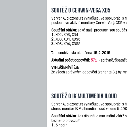
Soutěž o Cerwin-Vega XD5
Server Audiozone.cz vyhlašuje, ve spolupráci s 
poslechové aktivní monitory Cerwin-Vega XD5 v
Soutěžní otázka:
Jaké další produkty jsou součás
1.
XD2, XD3, XD4
2.
XD3, XD4, XDS6
3.
XD3, XD4, XD8S
Tato soutěž byla ukončena
15.2.2015
Aktuální počet odpovědí:
571
(správně/špatně
VYHLÁŠENÍ VÍTĚZE
Ze všech správných odpovědí (varianta 3.) byl vy
Soutěž o IK Multimedia iLoud
Server Audiozone.cz vyhlašuje, ve spolupráci s 
stereo monitor IK Multimedia iLoud v ceně 5.490
Soutěžní otázka:
Jak dlouhá je maximální výdrž 
běžného provozu?
1.
5 hodin