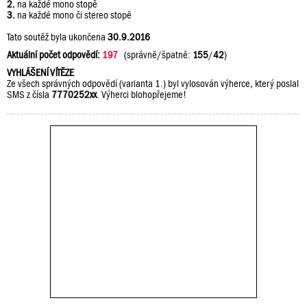
2.
na každé mono stopě
3.
na každé mono či stereo stopě
Tato soutěž byla ukončena
30.9.2016
Aktuální počet odpovědí:
197
(správně/špatně:
155
/
42
)
VYHLÁŠENÍ VÍTĚZE
Ze všech správných odpovědí (varianta 1.) byl vylosován výherce, který poslal
SMS z čísla
7770252xx
. Výherci blohopřejeme!