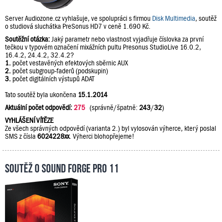
Server Audiozone.cz vyhlašuje, ve spolupráci s firmou
Disk Multimedia
, soutěž
o studiová sluchátka PreSonus HD7 v ceně 1.690 Kč.
Soutěžní otázka:
Jaký parametr nebo vlastnost vyjadřuje číslovka za první
tečkou v typovém označení mixážních pultu Presonus StudioLive 16.0.2,
16.4.2, 24.4.2, 32.4.2?
1.
počet vestavěných efektových sběrnic AUX
2.
počet subgroup-faderů (podskupin)
3.
počet digitálních výstupů ADAT
Tato soutěž byla ukončena
15.1.2014
Aktuální počet odpovědí:
275
(správně/špatně:
243
/
32
)
VYHLÁŠENÍ VÍTĚZE
Ze všech správných odpovědí (varianta 2.) byl vylosován výherce, který poslal
SMS z čísla
6024228xx
. Výherci blohopřejeme!
Soutěž o Sound Forge Pro 11