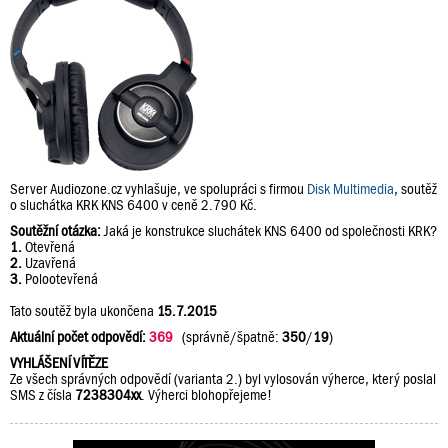
Server Audiozone.cz vyhlašuje, ve spolupráci s firmou
Disk Multimedia
, soutěž
o sluchátka KRK KNS 6400 v ceně 2.790 Kč.
Soutěžní otázka:
Jaká je konstrukce sluchátek KNS 6400 od společnosti KRK?
1.
Otevřená
2.
Uzavřená
3.
Polootevřená
Tato soutěž byla ukončena
15.7.2015
Aktuální počet odpovědí:
369
(správně/špatně:
350
/
19
)
VYHLÁŠENÍ VÍTĚZE
Ze všech správných odpovědí (varianta 2.) byl vylosován výherce, který poslal
SMS z čísla
7238304xx
. Výherci blohopřejeme!