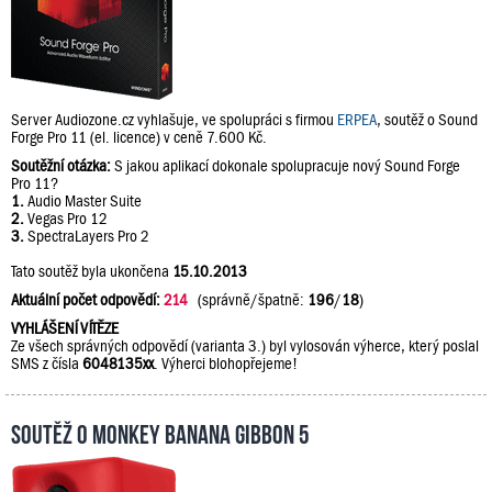
Server Audiozone.cz vyhlašuje, ve spolupráci s firmou
ERPEA
, soutěž o Sound
Forge Pro 11 (el. licence) v ceně 7.600 Kč.
Soutěžní otázka:
S jakou aplikací dokonale spolupracuje nový Sound Forge
Pro 11?
1.
Audio Master Suite
2.
Vegas Pro 12
3.
SpectraLayers Pro 2
Tato soutěž byla ukončena
15.10.2013
Aktuální počet odpovědí:
214
(správně/špatně:
196
/
18
)
VYHLÁŠENÍ VÍTĚZE
Ze všech správných odpovědí (varianta 3.) byl vylosován výherce, který poslal
SMS z čísla
6048135xx
. Výherci blohopřejeme!
Soutěž o Monkey Banana Gibbon 5