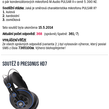
o pár kondenzátorových mikrofonů M-Audio PULSAR II v ceně 5.390 Kč.
Soutěžní otázka:
Jaká je směrová charakteristika mikrofonu PULSAR II?
1.
kulová
2.
kardioidní
3.
osmičková
Tato soutěž byla ukončena
15.5.2014
Aktuální počet odpovědí:
368
(správně/špatně:
361
/
7
)
VYHLÁŠENÍ VÍTĚZE
Ze všech správných odpovědí (varianta 2.) byl vylosován výherce, který poslal
SMS z čísla
7365100xx
. Výherci blohopřejeme!
Soutěž o PreSonus HD7