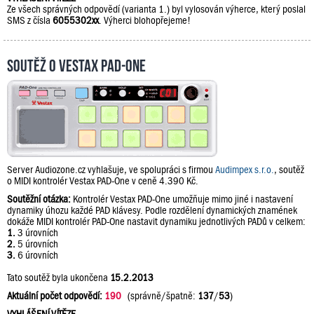
Ze všech správných odpovědí (varianta 1.) byl vylosován výherce, který poslal
SMS z čísla
6055302xx
. Výherci blohopřejeme!
Soutěž o Vestax PAD-One
Server Audiozone.cz vyhlašuje, ve spolupráci s firmou
Audimpex s.r.o.
, soutěž
o MIDI kontrolér Vestax PAD-One v ceně 4.390 Kč.
Soutěžní otázka:
Kontrolér Vestax PAD-One umožňuje mimo jiné i nastavení
dynamiky úhozu každé PAD klávesy. Podle rozdělení dynamických znamének
dokáže MIDI kontrolér PAD-One nastavit dynamiku jednotlivých PADů v celkem:
1.
3 úrovních
2.
5 úrovních
3.
6 úrovních
Tato soutěž byla ukončena
15.2.2013
Aktuální počet odpovědí:
190
(správně/špatně:
137
/
53
)
VYHLÁŠENÍ VÍTĚZE