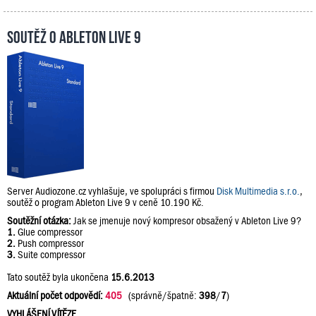
Soutěž o Ableton Live 9
Server Audiozone.cz vyhlašuje, ve spolupráci s firmou
Disk Multimedia s.r.o.
,
soutěž o program Ableton Live 9 v ceně 10.190 Kč.
Soutěžní otázka:
Jak se jmenuje nový kompresor obsažený v Ableton Live 9?
1.
Glue compressor
2.
Push compressor
3.
Suite compressor
Tato soutěž byla ukončena
15.6.2013
Aktuální počet odpovědí:
405
(správně/špatně:
398
/
7
)
VYHLÁŠENÍ VÍTĚZE