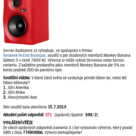
Server Audiozone.cz vyhlašuje, ve spolupráci s firmou
Tomanek Hi-End Boutique
, soutěž o pár studiových monitorů Monkey Banana
Gibbon 5 v ceně 7800 Kč. Výherce si může vybrat červenou nebo černou
variantu. Z každého prodaného páru monitorů Monkey Banana jde 5% na
konto pražské ZOO do pavilónu opic.
Soutěžní otázka:
V které části světa se vyskytuje primát Gibon lar, nebo též
Gibon běloruký?
1.
Jižní Amerika
2.
Jižní Afrika
3.
Jihovýchodní Asie
Tato soutěž byla ukončena
15.7.2013
Aktuální počet odpovědí:
371
(správně/špatně:
369
/
2
)
VYHLÁŠENÍ VÍTĚZE
Ze všech správných odpovědí (varianta 3.) byl vylosován výherce, který poslal
SMS z čísla
7749068xx
. Výherci blohopřejeme!