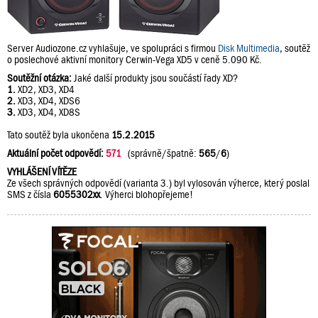
Server Audiozone.cz vyhlašuje, ve spolupráci s firmou
Disk Multimedia
, soutěž
o poslechové aktivní monitory Cerwin-Vega XD5 v ceně 5.090 Kč.
Soutěžní otázka:
Jaké další produkty jsou součástí řady XD?
1.
XD2, XD3, XD4
2.
XD3, XD4, XDS6
3.
XD3, XD4, XD8S
Tato soutěž byla ukončena
15.2.2015
Aktuální počet odpovědí:
571
(správně/špatně:
565
/
6
)
VYHLÁŠENÍ VÍTĚZE
Ze všech správných odpovědí (varianta 3.) byl vylosován výherce, který poslal
SMS z čísla
6055302xx
. Výherci blohopřejeme!