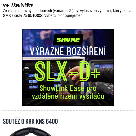
VYHLÁŠENÍ VÍTĚZE
Ze všech správných odpovědí (varianta 2.) byl vylosován výherce, který poslal
SMS z čísla
7365100xx
. Výherci blohopřejeme!
Soutěž o KRK KNS 6400