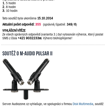
1.
5 hodin
2.
8 hodin
3.
10 hodin
Tato soutěž byla ukončena
15.10.2014
Aktuální počet odpovědí:
355
(správně/špatně:
349
/
6
)
VYHLÁŠENÍ VÍTĚZE
Ze všech správných odpovědí (varianta 3.) byl vylosován výherce, který poslal
SMS z čísla
+421 9032233xx
. Výherci blohopřejeme!
Soutěž o M-Audio PULSAR II
Server Audiozone.cz vyhlašuje, ve spolupráci s firmou
Disk Multimedia
, soutěž