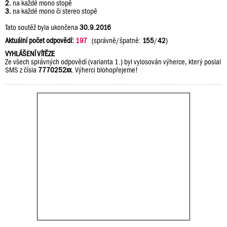
2.
na každé mono stopě
3.
na každé mono či stereo stopě
Tato soutěž byla ukončena
30.9.2016
Aktuální počet odpovědí:
197
(správně/špatně:
155
/
42
)
VYHLÁŠENÍ VÍTĚZE
Ze všech správných odpovědí (varianta 1.) byl vylosován výherce, který poslal
SMS z čísla
7770252xx
. Výherci blohopřejeme!