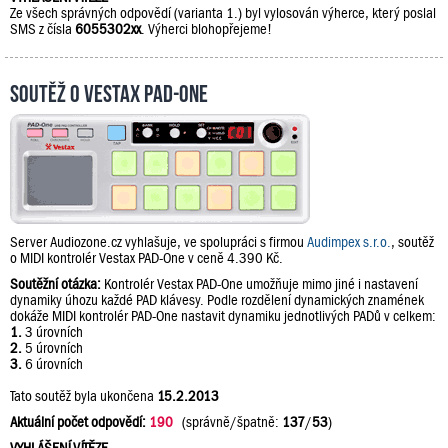
Ze všech správných odpovědí (varianta 1.) byl vylosován výherce, který poslal
SMS z čísla
6055302xx
. Výherci blohopřejeme!
Soutěž o Vestax PAD-One
Server Audiozone.cz vyhlašuje, ve spolupráci s firmou
Audimpex s.r.o.
, soutěž
o MIDI kontrolér Vestax PAD-One v ceně 4.390 Kč.
Soutěžní otázka:
Kontrolér Vestax PAD-One umožňuje mimo jiné i nastavení
dynamiky úhozu každé PAD klávesy. Podle rozdělení dynamických znamének
dokáže MIDI kontrolér PAD-One nastavit dynamiku jednotlivých PADů v celkem:
1.
3 úrovních
2.
5 úrovních
3.
6 úrovních
Tato soutěž byla ukončena
15.2.2013
Aktuální počet odpovědí:
190
(správně/špatně:
137
/
53
)
VYHLÁŠENÍ VÍTĚZE