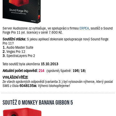
Server Audiozone.cz vyhlašuje, ve spolupráci s firmou
ERPEA
, soutěž o Sound
Forge Pro 11 (el. licence) v ceně 7.600 Kč.
Soutěžní otázka:
S jakou aplikací dokonale spolupracuje nový Sound Forge
Pro 11?
1.
Audio Master Suite
2.
Vegas Pro 12
3.
SpectraLayers Pro 2
Tato soutěž byla ukončena
15.10.2013
Aktuální počet odpovědí:
214
(správně/špatně:
196
/
18
)
VYHLÁŠENÍ VÍTĚZE
Ze všech správných odpovědí (varianta 3.) byl vylosován výherce, který poslal
SMS z čísla
6048135xx
. Výherci blohopřejeme!
Soutěž o Monkey Banana Gibbon 5