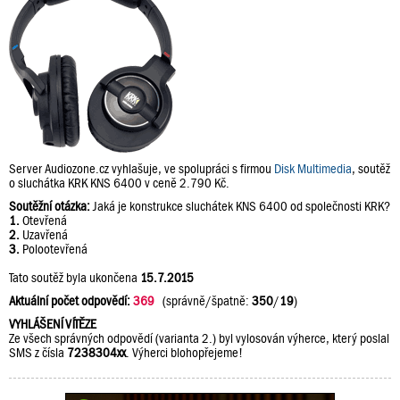
Server Audiozone.cz vyhlašuje, ve spolupráci s firmou
Disk Multimedia
, soutěž
o sluchátka KRK KNS 6400 v ceně 2.790 Kč.
Soutěžní otázka:
Jaká je konstrukce sluchátek KNS 6400 od společnosti KRK?
1.
Otevřená
2.
Uzavřená
3.
Polootevřená
Tato soutěž byla ukončena
15.7.2015
Aktuální počet odpovědí:
369
(správně/špatně:
350
/
19
)
VYHLÁŠENÍ VÍTĚZE
Ze všech správných odpovědí (varianta 2.) byl vylosován výherce, který poslal
SMS z čísla
7238304xx
. Výherci blohopřejeme!