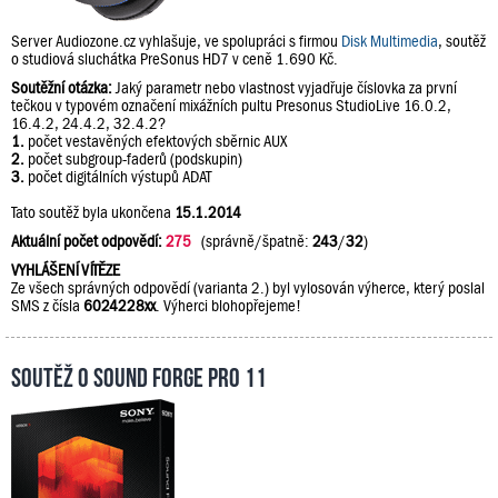
Server Audiozone.cz vyhlašuje, ve spolupráci s firmou
Disk Multimedia
, soutěž
o studiová sluchátka PreSonus HD7 v ceně 1.690 Kč.
Soutěžní otázka:
Jaký parametr nebo vlastnost vyjadřuje číslovka za první
tečkou v typovém označení mixážních pultu Presonus StudioLive 16.0.2,
16.4.2, 24.4.2, 32.4.2?
1.
počet vestavěných efektových sběrnic AUX
2.
počet subgroup-faderů (podskupin)
3.
počet digitálních výstupů ADAT
Tato soutěž byla ukončena
15.1.2014
Aktuální počet odpovědí:
275
(správně/špatně:
243
/
32
)
VYHLÁŠENÍ VÍTĚZE
Ze všech správných odpovědí (varianta 2.) byl vylosován výherce, který poslal
SMS z čísla
6024228xx
. Výherci blohopřejeme!
Soutěž o Sound Forge Pro 11