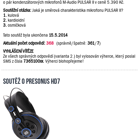
o pár kondenzátorových mikrofonů M-Audio PULSAR II v ceně 5.390 Kč.
Soutěžní otázka:
Jaká je směrová charakteristika mikrofonu PULSAR II?
1.
kulová
2.
kardioidní
3.
osmičková
Tato soutěž byla ukončena
15.5.2014
Aktuální počet odpovědí:
368
(správně/špatně:
361
/
7
)
VYHLÁŠENÍ VÍTĚZE
Ze všech správných odpovědí (varianta 2.) byl vylosován výherce, který poslal
SMS z čísla
7365100xx
. Výherci blohopřejeme!
Soutěž o PreSonus HD7