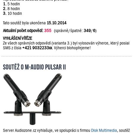
1.
5 hodin
2.
8 hodin
3.
10 hodin
Tato soutěž byla ukončena
15.10.2014
Aktuální počet odpovědí:
355
(správně/špatně:
349
/
6
)
VYHLÁŠENÍ VÍTĚZE
Ze všech správných odpovědí (varianta 3.) byl vylosován výherce, který poslal
SMS z čísla
+421 9032233xx
. Výherci blohopřejeme!
Soutěž o M-Audio PULSAR II
Server Audiozone.cz vyhlašuje, ve spolupráci s firmou
Disk Multimedia
, soutěž