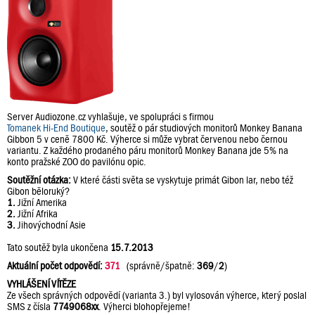
Server Audiozone.cz vyhlašuje, ve spolupráci s firmou
Tomanek Hi-End Boutique
, soutěž o pár studiových monitorů Monkey Banana
Gibbon 5 v ceně 7800 Kč. Výherce si může vybrat červenou nebo černou
variantu. Z každého prodaného páru monitorů Monkey Banana jde 5% na
konto pražské ZOO do pavilónu opic.
Soutěžní otázka:
V které části světa se vyskytuje primát Gibon lar, nebo též
Gibon běloruký?
1.
Jižní Amerika
2.
Jižní Afrika
3.
Jihovýchodní Asie
Tato soutěž byla ukončena
15.7.2013
Aktuální počet odpovědí:
371
(správně/špatně:
369
/
2
)
VYHLÁŠENÍ VÍTĚZE
Ze všech správných odpovědí (varianta 3.) byl vylosován výherce, který poslal
SMS z čísla
7749068xx
. Výherci blohopřejeme!