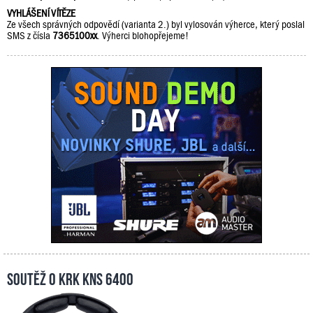
VYHLÁŠENÍ VÍTĚZE
Ze všech správných odpovědí (varianta 2.) byl vylosován výherce, který poslal
SMS z čísla
7365100xx
. Výherci blohopřejeme!
Soutěž o KRK KNS 6400