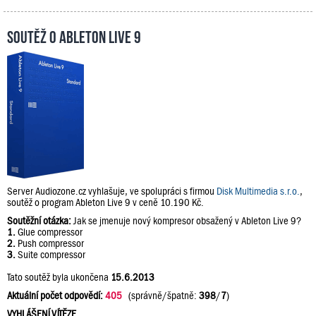
Soutěž o Ableton Live 9
Server Audiozone.cz vyhlašuje, ve spolupráci s firmou
Disk Multimedia s.r.o.
,
soutěž o program Ableton Live 9 v ceně 10.190 Kč.
Soutěžní otázka:
Jak se jmenuje nový kompresor obsažený v Ableton Live 9?
1.
Glue compressor
2.
Push compressor
3.
Suite compressor
Tato soutěž byla ukončena
15.6.2013
Aktuální počet odpovědí:
405
(správně/špatně:
398
/
7
)
VYHLÁŠENÍ VÍTĚZE