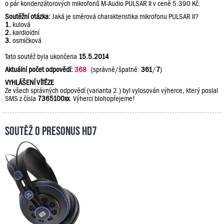
o pár kondenzátorových mikrofonů M-Audio PULSAR II v ceně 5.390 Kč.
Soutěžní otázka:
Jaká je směrová charakteristika mikrofonu PULSAR II?
1.
kulová
2.
kardioidní
3.
osmičková
Tato soutěž byla ukončena
15.5.2014
Aktuální počet odpovědí:
368
(správně/špatně:
361
/
7
)
VYHLÁŠENÍ VÍTĚZE
Ze všech správných odpovědí (varianta 2.) byl vylosován výherce, který poslal
SMS z čísla
7365100xx
. Výherci blohopřejeme!
Soutěž o PreSonus HD7