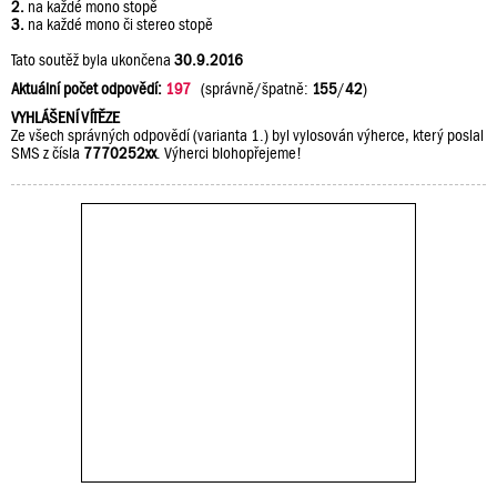
2.
na každé mono stopě
3.
na každé mono či stereo stopě
Tato soutěž byla ukončena
30.9.2016
Aktuální počet odpovědí:
197
(správně/špatně:
155
/
42
)
VYHLÁŠENÍ VÍTĚZE
Ze všech správných odpovědí (varianta 1.) byl vylosován výherce, který poslal
SMS z čísla
7770252xx
. Výherci blohopřejeme!