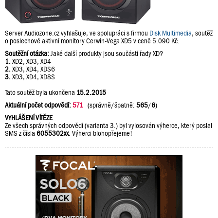
Server Audiozone.cz vyhlašuje, ve spolupráci s firmou
Disk Multimedia
, soutěž
o poslechové aktivní monitory Cerwin-Vega XD5 v ceně 5.090 Kč.
Soutěžní otázka:
Jaké další produkty jsou součástí řady XD?
1.
XD2, XD3, XD4
2.
XD3, XD4, XDS6
3.
XD3, XD4, XD8S
Tato soutěž byla ukončena
15.2.2015
Aktuální počet odpovědí:
571
(správně/špatně:
565
/
6
)
VYHLÁŠENÍ VÍTĚZE
Ze všech správných odpovědí (varianta 3.) byl vylosován výherce, který poslal
SMS z čísla
6055302xx
. Výherci blohopřejeme!