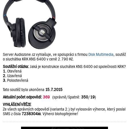
Server Audiozone.cz vyhlašuje, ve spolupráci s firmou
Disk Multimedia
, soutěž
o sluchátka KRK KNS 6400 v ceně 2.790 Kč.
Soutěžní otázka:
Jaká je konstrukce sluchátek KNS 6400 od společnosti KRK?
1.
Otevřená
2.
Uzavřená
3.
Polootevřená
Tato soutěž byla ukončena
15.7.2015
Aktuální počet odpovědí:
369
(správně/špatně:
350
/
19
)
VYHLÁŠENÍ VÍTĚZE
Ze všech správných odpovědí (varianta 2.) byl vylosován výherce, který poslal
SMS z čísla
7238304xx
. Výherci blohopřejeme!