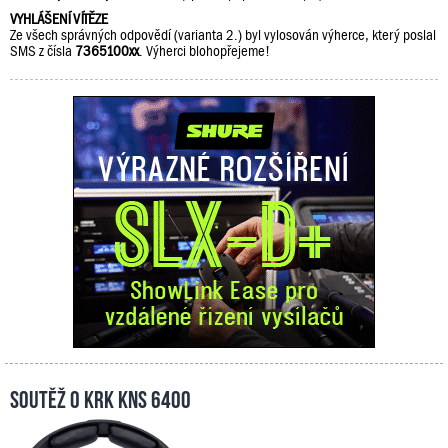
VYHLÁŠENÍ VÍTĚZE
Ze všech správných odpovědí (varianta 2.) byl vylosován výherce, který poslal
SMS z čísla
7365100xx
. Výherci blohopřejeme!
Soutěž o KRK KNS 6400