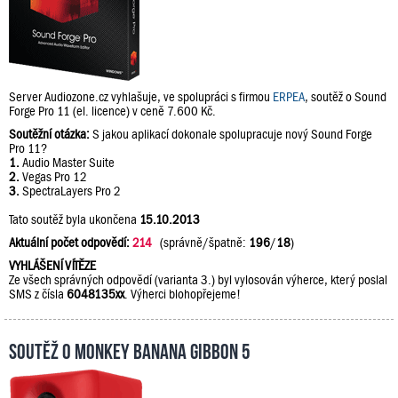
Server Audiozone.cz vyhlašuje, ve spolupráci s firmou
ERPEA
, soutěž o Sound
Forge Pro 11 (el. licence) v ceně 7.600 Kč.
Soutěžní otázka:
S jakou aplikací dokonale spolupracuje nový Sound Forge
Pro 11?
1.
Audio Master Suite
2.
Vegas Pro 12
3.
SpectraLayers Pro 2
Tato soutěž byla ukončena
15.10.2013
Aktuální počet odpovědí:
214
(správně/špatně:
196
/
18
)
VYHLÁŠENÍ VÍTĚZE
Ze všech správných odpovědí (varianta 3.) byl vylosován výherce, který poslal
SMS z čísla
6048135xx
. Výherci blohopřejeme!
Soutěž o Monkey Banana Gibbon 5