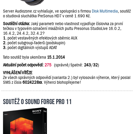
Server Audiozone.cz vyhlašuje, ve spolupráci s firmou
Disk Multimedia
, soutěž
o studiová sluchátka PreSonus HD7 v ceně 1.690 Kč.
Soutěžní otázka:
Jaký parametr nebo vlastnost vyjadřuje číslovka za první
tečkou v typovém označení mixážních pultu Presonus StudioLive 16.0.2,
16.4.2, 24.4.2, 32.4.2?
1.
počet vestavěných efektových sběrnic AUX
2.
počet subgroup-faderů (podskupin)
3.
počet digitálních výstupů ADAT
Tato soutěž byla ukončena
15.1.2014
Aktuální počet odpovědí:
275
(správně/špatně:
243
/
32
)
VYHLÁŠENÍ VÍTĚZE
Ze všech správných odpovědí (varianta 2.) byl vylosován výherce, který poslal
SMS z čísla
6024228xx
. Výherci blohopřejeme!
Soutěž o Sound Forge Pro 11