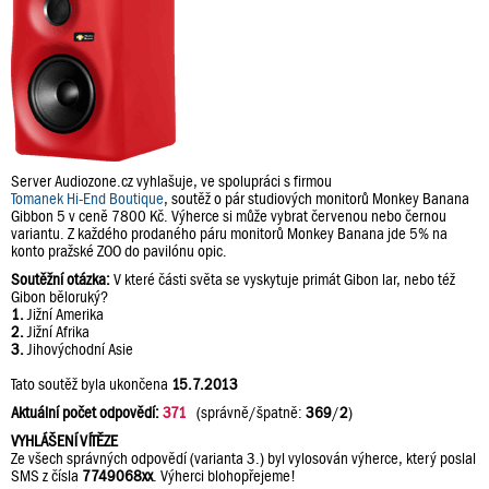
Server Audiozone.cz vyhlašuje, ve spolupráci s firmou
Tomanek Hi-End Boutique
, soutěž o pár studiových monitorů Monkey Banana
Gibbon 5 v ceně 7800 Kč. Výherce si může vybrat červenou nebo černou
variantu. Z každého prodaného páru monitorů Monkey Banana jde 5% na
konto pražské ZOO do pavilónu opic.
Soutěžní otázka:
V které části světa se vyskytuje primát Gibon lar, nebo též
Gibon běloruký?
1.
Jižní Amerika
2.
Jižní Afrika
3.
Jihovýchodní Asie
Tato soutěž byla ukončena
15.7.2013
Aktuální počet odpovědí:
371
(správně/špatně:
369
/
2
)
VYHLÁŠENÍ VÍTĚZE
Ze všech správných odpovědí (varianta 3.) byl vylosován výherce, který poslal
SMS z čísla
7749068xx
. Výherci blohopřejeme!