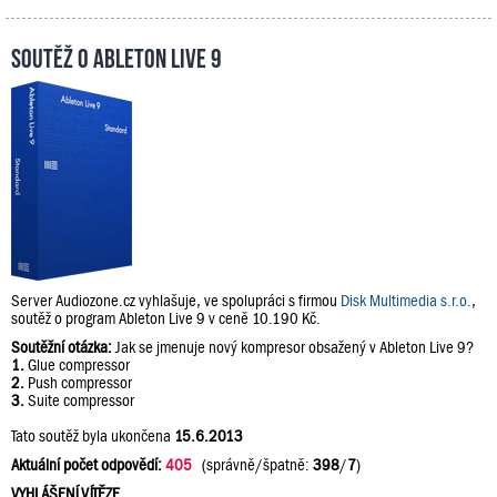
Soutěž o Ableton Live 9
Server Audiozone.cz vyhlašuje, ve spolupráci s firmou
Disk Multimedia s.r.o.
,
soutěž o program Ableton Live 9 v ceně 10.190 Kč.
Soutěžní otázka:
Jak se jmenuje nový kompresor obsažený v Ableton Live 9?
1.
Glue compressor
2.
Push compressor
3.
Suite compressor
Tato soutěž byla ukončena
15.6.2013
Aktuální počet odpovědí:
405
(správně/špatně:
398
/
7
)
VYHLÁŠENÍ VÍTĚZE