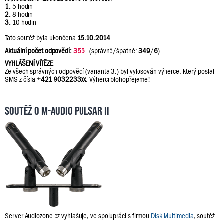
1.
5 hodin
2.
8 hodin
3.
10 hodin
Tato soutěž byla ukončena
15.10.2014
Aktuální počet odpovědí:
355
(správně/špatně:
349
/
6
)
VYHLÁŠENÍ VÍTĚZE
Ze všech správných odpovědí (varianta 3.) byl vylosován výherce, který poslal
SMS z čísla
+421 9032233xx
. Výherci blohopřejeme!
Soutěž o M-Audio PULSAR II
Server Audiozone.cz vyhlašuje, ve spolupráci s firmou
Disk Multimedia
, soutěž