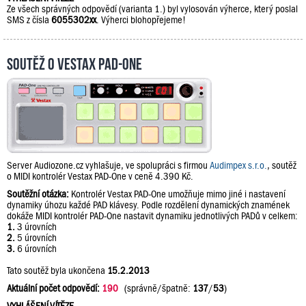
Ze všech správných odpovědí (varianta 1.) byl vylosován výherce, který poslal
SMS z čísla
6055302xx
. Výherci blohopřejeme!
Soutěž o Vestax PAD-One
Server Audiozone.cz vyhlašuje, ve spolupráci s firmou
Audimpex s.r.o.
, soutěž
o MIDI kontrolér Vestax PAD-One v ceně 4.390 Kč.
Soutěžní otázka:
Kontrolér Vestax PAD-One umožňuje mimo jiné i nastavení
dynamiky úhozu každé PAD klávesy. Podle rozdělení dynamických znamének
dokáže MIDI kontrolér PAD-One nastavit dynamiku jednotlivých PADů v celkem:
1.
3 úrovních
2.
5 úrovních
3.
6 úrovních
Tato soutěž byla ukončena
15.2.2013
Aktuální počet odpovědí:
190
(správně/špatně:
137
/
53
)
VYHLÁŠENÍ VÍTĚZE